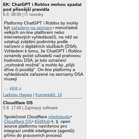
EK: ChatGPT i Roblox mohou spadat
pod přísnější pravidla
6.8. 08:00 | IT novinky
Platformy ChatGPT i Roblox by mohly
být
zařazeny na seznam
mimořádně
velkých on-line platforem nebo
internetových vyhledávačů, na něž se
vztahují zvláštní podmínky podle
nařízení o digitálních službách (DSA).
Vzhledem k tomu, že ChatGPT i Roblox
oznámily počet uživatelů nad prahovou
hodnotou DSA, je toto označení
„rozhodně možné“ a mohlo by „přijít
dříve či později“. On-line platformy a
vyhledávače zařazené na seznamy DSA
musejí
…
více »
Ladislav Hagara
|
Komentářů: 14
Cloudflare OS
5.8. 17:00 | Zajímavý software
Společnost Cloudflare
představila
Cloudflare OS
(
GitHub
), tj. open
source platformu navrženou pro
integraci umělé inteligence (agentů)
přímo do pracovních procesů