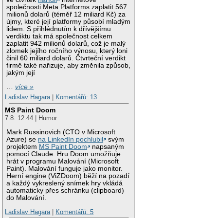
společnosti Meta Platforms zaplatit 567
milionů dolarů (téměř 12 miliard Kč) za
újmy, které její platformy působí mladým
lidem. S přihlédnutím k dřívějšímu
verdiktu tak má společnost celkem
zaplatit 942 milionů dolarů, což je malý
zlomek jejího ročního výnosu, který loni
činil 60 miliard dolarů. Čtvrteční verdikt
firmě také nařizuje, aby změnila způsob,
jakým její
…
více »
Ladislav Hagara
|
Komentářů: 13
MS Paint Doom
7.8. 12:44 | Humor
Mark Russinovich (CTO v Microsoft
Azure) se
na LinkedIn pochlubil
svým
projektem
MS Paint Doom
napsaným
pomocí Claude. Hru Doom umožňuje
hrát v programu Malování (Microsoft
Paint). Malování funguje jako monitor.
Herní engine (ViZDoom) běží na pozadí
a každý vykreslený snímek hry vkládá
automaticky přes schránku (clipboard)
do Malování.
Ladislav Hagara
|
Komentářů: 5