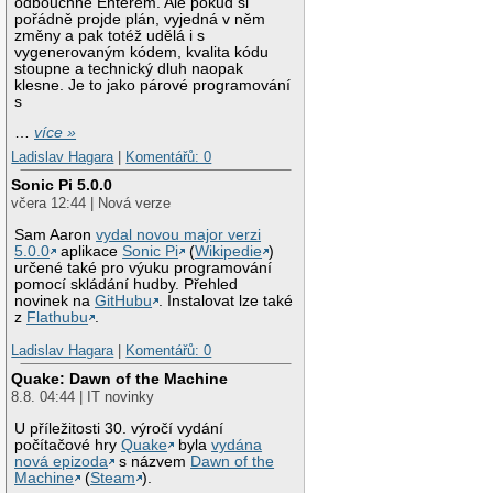
odbouchne Enterem. Ale pokud si
pořádně projde plán, vyjedná v něm
změny a pak totéž udělá i s
vygenerovaným kódem, kvalita kódu
stoupne a technický dluh naopak
klesne. Je to jako párové programování
s
…
více »
Ladislav Hagara
|
Komentářů: 0
Sonic Pi 5.0.0
včera 12:44 | Nová verze
Sam Aaron
vydal novou major verzi
5.0.0
aplikace
Sonic Pi
(
Wikipedie
)
určené také pro výuku programování
pomocí skládání hudby. Přehled
novinek na
GitHubu
. Instalovat lze také
z
Flathubu
.
Ladislav Hagara
|
Komentářů: 0
Quake: Dawn of the Machine
8.8. 04:44 | IT novinky
U příležitosti 30. výročí vydání
počítačové hry
Quake
byla
vydána
nová epizoda
s názvem
Dawn of the
Machine
(
Steam
).