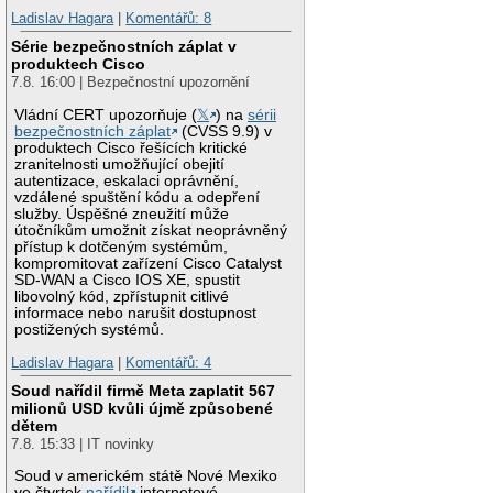
Ladislav Hagara
|
Komentářů: 8
Série bezpečnostních záplat v
produktech Cisco
7.8. 16:00 | Bezpečnostní upozornění
Vládní CERT upozorňuje (
𝕏
) na
sérii
bezpečnostních záplat
(CVSS 9.9) v
produktech Cisco řešících kritické
zranitelnosti umožňující obejití
autentizace, eskalaci oprávnění,
vzdálené spuštění kódu a odepření
služby. Úspěšné zneužití může
útočníkům umožnit získat neoprávněný
přístup k dotčeným systémům,
kompromitovat zařízení Cisco Catalyst
SD-WAN a Cisco IOS XE, spustit
libovolný kód, zpřístupnit citlivé
informace nebo narušit dostupnost
postižených systémů.
Ladislav Hagara
|
Komentářů: 4
Soud nařídil firmě Meta zaplatit 567
milionů USD kvůli újmě způsobené
dětem
7.8. 15:33 | IT novinky
Soud v americkém státě Nové Mexiko
ve čtvrtek
nařídil
internetové