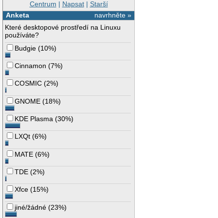
Centrum
|
Napsat
|
Starší
Anketa
navrhněte »
Které desktopové prostředí na Linuxu
používáte?
Budgie
(
10%
)
Cinnamon
(
7%
)
COSMIC
(
2%
)
GNOME
(
18%
)
KDE Plasma
(
30%
)
LXQt
(
6%
)
MATE
(
6%
)
TDE
(
2%
)
Xfce
(
15%
)
jiné/žádné
(
23%
)