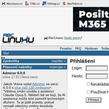
AbcLinuxu.cz
ITBiz.cz
HDmag.cz
AbcPráce.cz
AbcLinuxu
hledá autory
!
Poradna
FAQ
Hardware
Softw
Styl
×
Přihlášení
Zprávičky
napište »
Pracovní nabídky
inzerujte »
Login:
Adminer 6.0.0
Heslo:
včera 17:22 | Nová verze
Jakub Vrána vydal
Adminer
ve verzi
Neukládat 
6.0.0 s
více než 130 změnami
:
"Většina změn vznikla s asistencí
Používat H
Claude Opus 5. Někteří lidi se bojí, že AI
asistence může kód zamořit technickým
dluhem. To je jistě pravda, pokud
vývojář všechny změny bezduše