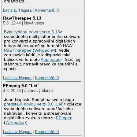
organizací.
Ladislav Hagara
|
Komentářů: 0
RawTherapee 5.13
5.8. 12:44 | Nová verze
Byla vydána nová verze 5.13
svobodného multiplatformního softwaru
pro konverzi a zpracování digitálních
fotografií primárně ve formátů RAW
RawTherapee
(
Wikipedie
). Vedle
zdrojových kódů je k dispozici také
balíček ve formátu
AppImage
. Stačí jej
stáhnout, nastavit právo ke spuštění a
spustit.
Ladislav Hagara
|
Komentářů: 0
FFmpeg 9.0 "Lei"
4.8. 20:44 | Zajímavý článek
Jean-Baptiste Kempf na svém blogu
představil novou verzi 9.0 "Lei"
kolekce
svobodného softwaru umožňujícího
nahrávání, konverzi a streamovaní
digitálního zvuku a obrazu
FFmpeg
(
Wikipedie
).
Ladislav Hagara
|
Komentářů: 0