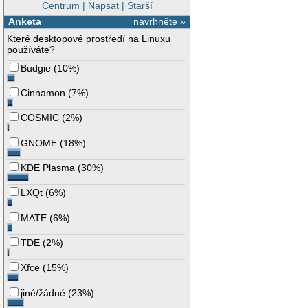
Centrum
|
Napsat
|
Starší
Anketa
navrhněte »
Které desktopové prostředí na Linuxu
používáte?
Budgie
(
10%
)
Cinnamon
(
7%
)
COSMIC
(
2%
)
GNOME
(
18%
)
KDE Plasma
(
30%
)
LXQt
(
6%
)
MATE
(
6%
)
TDE
(
2%
)
Xfce
(
15%
)
jiné/žádné
(
23%
)