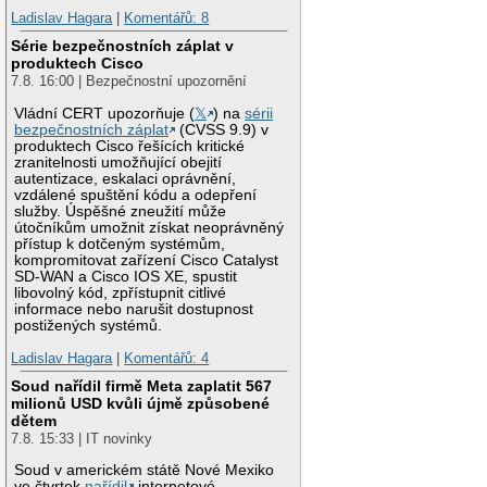
Ladislav Hagara
|
Komentářů: 8
Série bezpečnostních záplat v
produktech Cisco
7.8. 16:00 | Bezpečnostní upozornění
Vládní CERT upozorňuje (
𝕏
) na
sérii
bezpečnostních záplat
(CVSS 9.9) v
produktech Cisco řešících kritické
zranitelnosti umožňující obejití
autentizace, eskalaci oprávnění,
vzdálené spuštění kódu a odepření
služby. Úspěšné zneužití může
útočníkům umožnit získat neoprávněný
přístup k dotčeným systémům,
kompromitovat zařízení Cisco Catalyst
SD-WAN a Cisco IOS XE, spustit
libovolný kód, zpřístupnit citlivé
informace nebo narušit dostupnost
postižených systémů.
Ladislav Hagara
|
Komentářů: 4
Soud nařídil firmě Meta zaplatit 567
milionů USD kvůli újmě způsobené
dětem
7.8. 15:33 | IT novinky
Soud v americkém státě Nové Mexiko
ve čtvrtek
nařídil
internetové