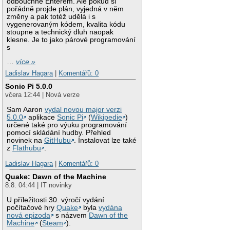
odbouchne Enterem. Ale pokud si
pořádně projde plán, vyjedná v něm
změny a pak totéž udělá i s
vygenerovaným kódem, kvalita kódu
stoupne a technický dluh naopak
klesne. Je to jako párové programování
s
…
více »
Ladislav Hagara
|
Komentářů: 0
Sonic Pi 5.0.0
včera 12:44 | Nová verze
Sam Aaron
vydal novou major verzi
5.0.0
aplikace
Sonic Pi
(
Wikipedie
)
určené také pro výuku programování
pomocí skládání hudby. Přehled
novinek na
GitHubu
. Instalovat lze také
z
Flathubu
.
Ladislav Hagara
|
Komentářů: 0
Quake: Dawn of the Machine
8.8. 04:44 | IT novinky
U příležitosti 30. výročí vydání
počítačové hry
Quake
byla
vydána
nová epizoda
s názvem
Dawn of the
Machine
(
Steam
).