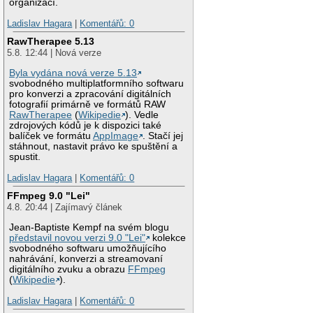
organizací.
Ladislav Hagara
|
Komentářů: 0
RawTherapee 5.13
5.8. 12:44 | Nová verze
Byla vydána nová verze 5.13
svobodného multiplatformního softwaru
pro konverzi a zpracování digitálních
fotografií primárně ve formátů RAW
RawTherapee
(
Wikipedie
). Vedle
zdrojových kódů je k dispozici také
balíček ve formátu
AppImage
. Stačí jej
stáhnout, nastavit právo ke spuštění a
spustit.
Ladislav Hagara
|
Komentářů: 0
FFmpeg 9.0 "Lei"
4.8. 20:44 | Zajímavý článek
Jean-Baptiste Kempf na svém blogu
představil novou verzi 9.0 "Lei"
kolekce
svobodného softwaru umožňujícího
nahrávání, konverzi a streamovaní
digitálního zvuku a obrazu
FFmpeg
(
Wikipedie
).
Ladislav Hagara
|
Komentářů: 0