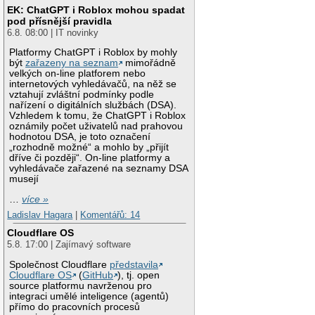
EK: ChatGPT i Roblox mohou spadat
pod přísnější pravidla
6.8. 08:00 | IT novinky
Platformy ChatGPT i Roblox by mohly
být
zařazeny na seznam
mimořádně
velkých on-line platforem nebo
internetových vyhledávačů, na něž se
vztahují zvláštní podmínky podle
nařízení o digitálních službách (DSA).
Vzhledem k tomu, že ChatGPT i Roblox
oznámily počet uživatelů nad prahovou
hodnotou DSA, je toto označení
„rozhodně možné“ a mohlo by „přijít
dříve či později“. On-line platformy a
vyhledávače zařazené na seznamy DSA
musejí
…
více »
Ladislav Hagara
|
Komentářů: 14
Cloudflare OS
5.8. 17:00 | Zajímavý software
Společnost Cloudflare
představila
Cloudflare OS
(
GitHub
), tj. open
source platformu navrženou pro
integraci umělé inteligence (agentů)
přímo do pracovních procesů