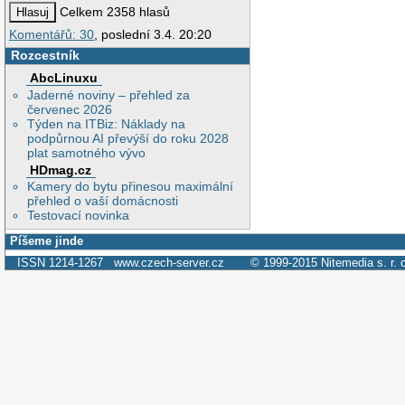
Celkem 2358 hlasů
Komentářů: 30
, poslední 3.4. 20:20
Rozcestník
AbcLinuxu
Jaderné noviny – přehled za
červenec 2026
Týden na ITBiz: Náklady na
podpůrnou AI převýší do roku 2028
plat samotného vývo
HDmag.cz
Kamery do bytu přinesou maximální
přehled o vaší domácnosti
Testovací novinka
Píšeme jinde
ISSN 1214-1267
www.czech-server.cz
© 1999-2015
Nitemedia s. r. 