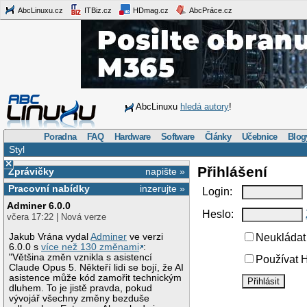
AbcLinuxu.cz
ITBiz.cz
HDmag.cz
AbcPráce.cz
AbcLinuxu
hledá autory
!
Poradna
FAQ
Hardware
Software
Články
Učebnice
Blog
Styl
×
Přihlášení
Zprávičky
napište »
Pracovní nabídky
inzerujte »
Login:
Adminer 6.0.0
Heslo:
včera 17:22 | Nová verze
Jakub Vrána vydal
Adminer
ve verzi
Neukládat 
6.0.0 s
více než 130 změnami
:
"Většina změn vznikla s asistencí
Používat H
Claude Opus 5. Někteří lidi se bojí, že AI
asistence může kód zamořit technickým
dluhem. To je jistě pravda, pokud
vývojář všechny změny bezduše