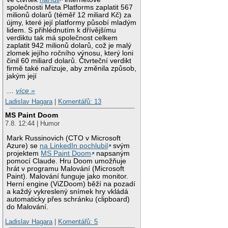
společnosti Meta Platforms zaplatit 567
milionů dolarů (téměř 12 miliard Kč) za
újmy, které její platformy působí mladým
lidem. S přihlédnutím k dřívějšímu
verdiktu tak má společnost celkem
zaplatit 942 milionů dolarů, což je malý
zlomek jejího ročního výnosu, který loni
činil 60 miliard dolarů. Čtvrteční verdikt
firmě také nařizuje, aby změnila způsob,
jakým její
…
více »
Ladislav Hagara
|
Komentářů: 13
MS Paint Doom
7.8. 12:44 | Humor
Mark Russinovich (CTO v Microsoft
Azure) se
na LinkedIn pochlubil
svým
projektem
MS Paint Doom
napsaným
pomocí Claude. Hru Doom umožňuje
hrát v programu Malování (Microsoft
Paint). Malování funguje jako monitor.
Herní engine (ViZDoom) běží na pozadí
a každý vykreslený snímek hry vkládá
automaticky přes schránku (clipboard)
do Malování.
Ladislav Hagara
|
Komentářů: 5