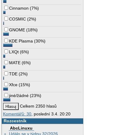
Cinnamon
(
7%
)
COSMIC
(
2%
)
GNOME
(
18%
)
KDE Plasma
(
30%
)
LXQt
(
6%
)
MATE
(
6%
)
TDE
(
2%
)
Xfce
(
15%
)
jiné/žádné
(
23%
)
Celkem 2350 hlasů
Komentářů: 30
, poslední 3.4. 20:20
Rozcestník
AbcLinuxu
Událo se v týdnu 32/2026