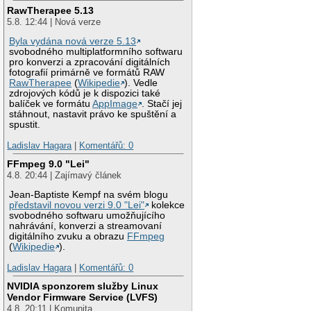
RawTherapee 5.13
5.8. 12:44 | Nová verze
Byla vydána nová verze 5.13
svobodného multiplatformního softwaru
pro konverzi a zpracování digitálních
fotografií primárně ve formátů RAW
RawTherapee
(
Wikipedie
). Vedle
zdrojových kódů je k dispozici také
balíček ve formátu
AppImage
. Stačí jej
stáhnout, nastavit právo ke spuštění a
spustit.
Ladislav Hagara
|
Komentářů: 0
FFmpeg 9.0 "Lei"
4.8. 20:44 | Zajímavý článek
Jean-Baptiste Kempf na svém blogu
představil novou verzi 9.0 "Lei"
kolekce
svobodného softwaru umožňujícího
nahrávání, konverzi a streamovaní
digitálního zvuku a obrazu
FFmpeg
(
Wikipedie
).
Ladislav Hagara
|
Komentářů: 0
NVIDIA sponzorem služby Linux
Vendor Firmware Service (LVFS)
4.8. 20:11 | Komunita