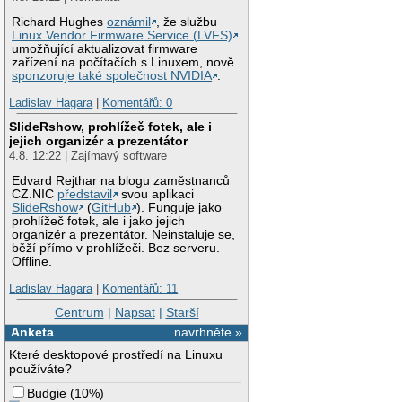
Richard Hughes
oznámil
, že službu
Linux Vendor Firmware Service (LVFS)
umožňující aktualizovat firmware
zařízení na počítačích s Linuxem, nově
sponzoruje také společnost NVIDIA
.
Ladislav Hagara
|
Komentářů: 0
SlideRshow, prohlížeč fotek, ale i
jejich organizér a prezentátor
4.8. 12:22 | Zajímavý software
Edvard Rejthar na blogu zaměstnanců
CZ.NIC
představil
svou aplikaci
SlideRshow
(
GitHub
). Funguje jako
prohlížeč fotek, ale i jako jejich
organizér a prezentátor. Neinstaluje se,
běží přímo v prohlížeči. Bez serveru.
Offline.
Ladislav Hagara
|
Komentářů: 11
Centrum
|
Napsat
|
Starší
Anketa
navrhněte »
Které desktopové prostředí na Linuxu
používáte?
Budgie
(
10%
)