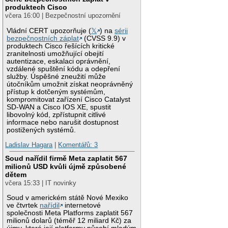
produktech Cisco
včera 16:00 | Bezpečnostní upozornění
Vládní CERT upozorňuje (
𝕏
) na
sérii
bezpečnostních záplat
(CVSS 9.9) v
produktech Cisco řešících kritické
zranitelnosti umožňující obejití
autentizace, eskalaci oprávnění,
vzdálené spuštění kódu a odepření
služby. Úspěšné zneužití může
útočníkům umožnit získat neoprávněný
přístup k dotčeným systémům,
kompromitovat zařízení Cisco Catalyst
SD-WAN a Cisco IOS XE, spustit
libovolný kód, zpřístupnit citlivé
informace nebo narušit dostupnost
postižených systémů.
Ladislav Hagara
|
Komentářů: 3
Soud nařídil firmě Meta zaplatit 567
milionů USD kvůli újmě způsobené
dětem
včera 15:33 | IT novinky
Soud v americkém státě Nové Mexiko
ve čtvrtek
nařídil
internetové
společnosti Meta Platforms zaplatit 567
milionů dolarů (téměř 12 miliard Kč) za