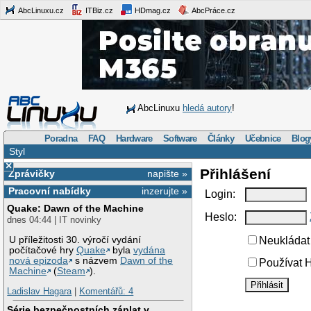
AbcLinuxu.cz
ITBiz.cz
HDmag.cz
AbcPráce.cz
AbcLinuxu
hledá autory
!
Poradna
FAQ
Hardware
Software
Články
Učebnice
Blog
Styl
×
Přihlášení
Zprávičky
napište »
Pracovní nabídky
inzerujte »
Login:
Quake: Dawn of the Machine
Heslo:
dnes 04:44 | IT novinky
U příležitosti 30. výročí vydání
Neukládat 
počítačové hry
Quake
byla
vydána
nová epizoda
s názvem
Dawn of the
Používat H
Machine
(
Steam
).
Ladislav Hagara
|
Komentářů: 4
Série bezpečnostních záplat v