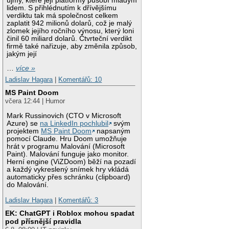
újmy, které její platformy působí mladým
lidem. S přihlédnutím k dřívějšímu
verdiktu tak má společnost celkem
zaplatit 942 milionů dolarů, což je malý
zlomek jejího ročního výnosu, který loni
činil 60 miliard dolarů. Čtvrteční verdikt
firmě také nařizuje, aby změnila způsob,
jakým její
…
více »
Ladislav Hagara
|
Komentářů: 10
MS Paint Doom
včera 12:44 | Humor
Mark Russinovich (CTO v Microsoft
Azure) se
na LinkedIn pochlubil
svým
projektem
MS Paint Doom
napsaným
pomocí Claude. Hru Doom umožňuje
hrát v programu Malování (Microsoft
Paint). Malování funguje jako monitor.
Herní engine (ViZDoom) běží na pozadí
a každý vykreslený snímek hry vkládá
automaticky přes schránku (clipboard)
do Malování.
Ladislav Hagara
|
Komentářů: 3
EK: ChatGPT i Roblox mohou spadat
pod přísnější pravidla