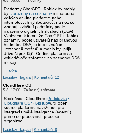
6.8. 08:00 | IT novinky
Platformy ChatGPT i Roblox by mohly
být
zařazeny na seznam
mimořádně
velkých on-line platforem nebo
internetových vyhledávačů, na něž se
vztahují zvláštní podmínky podle
nařízení o digitálních službách (DSA).
Vzhledem k tomu, že ChatGPT i Roblox
oznámily počet uživatelů nad prahovou
hodnotou DSA, je toto označení
„rozhodně možné“ a mohlo by „přijít
dříve či později“. On-line platformy a
vyhledávače zařazené na seznamy DSA
musejí
…
více »
Ladislav Hagara
|
Komentářů: 12
Cloudflare OS
5.8. 17:00 | Zajímavý software
Společnost Cloudflare
představila
Cloudflare OS
(
GitHub
), tj. open
source platformu navrženou pro
integraci umělé inteligence (agentů)
přímo do pracovních procesů
organizací.
Ladislav Hagara
|
Komentářů: 0