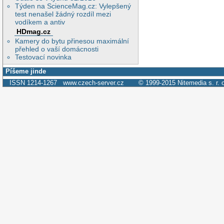
Týden na ScienceMag.cz: Vylepšený
test nenašel žádný rozdíl mezi
vodíkem a antiv
HDmag.cz
Kamery do bytu přinesou maximální
přehled o vaší domácnosti
Testovací novinka
Píšeme jinde
ISSN 1214-1267
www.czech-server.cz
© 1999-2015
Nitemedia s. r. 