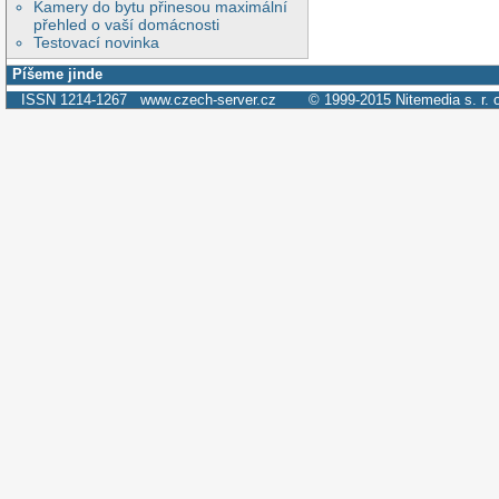
Kamery do bytu přinesou maximální
přehled o vaší domácnosti
Testovací novinka
Píšeme jinde
ISSN 1214-1267
www.czech-server.cz
© 1999-2015
Nitemedia s. r. 