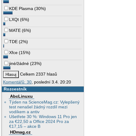
KDE Plasma
(
30%
)
LXQt
(
6%
)
MATE
(
6%
)
TDE
(
2%
)
Xfce
(
15%
)
jiné/žádné
(
23%
)
Celkem 2337 hlasů
Komentářů: 30
, poslední 3.4. 20:20
Rozcestník
AbcLinuxu
Týden na ScienceMag.cz: Vylepšený
test nenašel žádný rozdíl mezi
vodíkem a antiv
Ušetřete 30 %: Windows 11 Pro jen
za €22,50 a Office 2024 Pro za
€17,15 – akce B
HDmag.cz