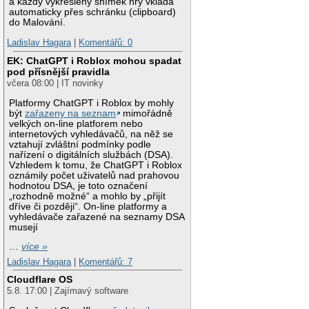
a každý vykreslený snímek hry vkládá
automaticky přes schránku (clipboard)
do Malování.
Ladislav Hagara
|
Komentářů: 0
EK: ChatGPT i Roblox mohou spadat
pod přísnější pravidla
včera 08:00 | IT novinky
Platformy ChatGPT i Roblox by mohly
být
zařazeny na seznam
mimořádně
velkých on-line platforem nebo
internetových vyhledávačů, na něž se
vztahují zvláštní podmínky podle
nařízení o digitálních službách (DSA).
Vzhledem k tomu, že ChatGPT i Roblox
oznámily počet uživatelů nad prahovou
hodnotou DSA, je toto označení
„rozhodně možné“ a mohlo by „přijít
dříve či později“. On-line platformy a
vyhledávače zařazené na seznamy DSA
musejí
…
více »
Ladislav Hagara
|
Komentářů: 7
Cloudflare OS
5.8. 17:00 | Zajímavý software