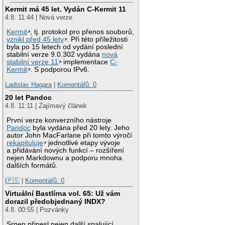
Kermit má 45 let. Vydán C-Kermit 11
4.8. 11:44 | Nová verze
Kermit
, tj. protokol pro přenos souborů,
vznikl před 45 lety
. Při této příležitosti
byla po 15 letech od vydání poslední
stabilní verze 9.0.302 vydána
nová
stabilní verze 11
implementace
C-
Kermit
. S podporou IPv6.
Ladislav Hagara
|
Komentářů: 0
20 let Pandoc
4.8. 11:11 | Zajímavý článek
První verze konverzního nástroje
Pandoc
byla vydána před 20 lety. Jeho
autor John MacFarlane při tomto výročí
rekapituluje
jednotlivé etapy vývoje
a přidávání nových funkcí – rozšíření
nejen Markdownu a podporu mnoha
dalších formátů.
|🇵🇸
|
Komentářů: 0
Virtuální Bastlírna vol. 65: Už vám
dorazil předobjednaný INDX?
4.8. 00:55 | Pozvánky
Srpen přinesl nejen další spalující