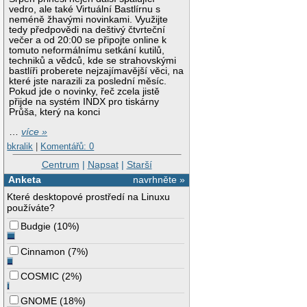
vedro, ale také Virtuální Bastlírnu s
neméně žhavými novinkami. Využijte
tedy předpovědi na deštivý čtvrteční
večer a od 20:00 se připojte online k
tomuto neformálnímu setkání kutilů,
techniků a vědců, kde se strahovskými
bastlíři proberete nejzajímavější věci, na
které jste narazili za poslední měsíc.
Pokud jde o novinky, řeč zcela jistě
přijde na systém INDX pro tiskárny
Průša, který na konci
…
více »
bkralik
|
Komentářů: 0
Centrum
|
Napsat
|
Starší
Anketa
navrhněte »
Které desktopové prostředí na Linuxu
používáte?
Budgie
(
10%
)
Cinnamon
(
7%
)
COSMIC
(
2%
)
GNOME
(
18%
)