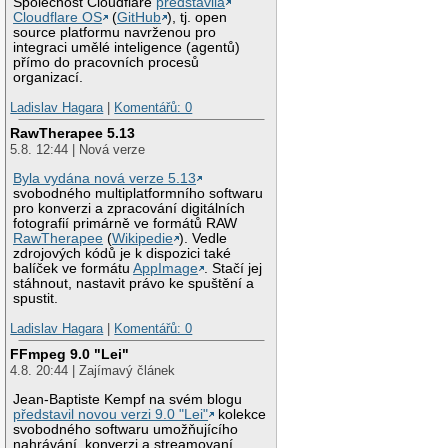
Společnost Cloudflare
představila
Cloudflare OS
(
GitHub
), tj. open
source platformu navrženou pro
integraci umělé inteligence (agentů)
přímo do pracovních procesů
organizací.
Ladislav Hagara
|
Komentářů: 0
RawTherapee 5.13
5.8. 12:44 | Nová verze
Byla vydána nová verze 5.13
svobodného multiplatformního softwaru
pro konverzi a zpracování digitálních
fotografií primárně ve formátů RAW
RawTherapee
(
Wikipedie
). Vedle
zdrojových kódů je k dispozici také
balíček ve formátu
AppImage
. Stačí jej
stáhnout, nastavit právo ke spuštění a
spustit.
Ladislav Hagara
|
Komentářů: 0
FFmpeg 9.0 "Lei"
4.8. 20:44 | Zajímavý článek
Jean-Baptiste Kempf na svém blogu
představil novou verzi 9.0 "Lei"
kolekce
svobodného softwaru umožňujícího
nahrávání, konverzi a streamovaní