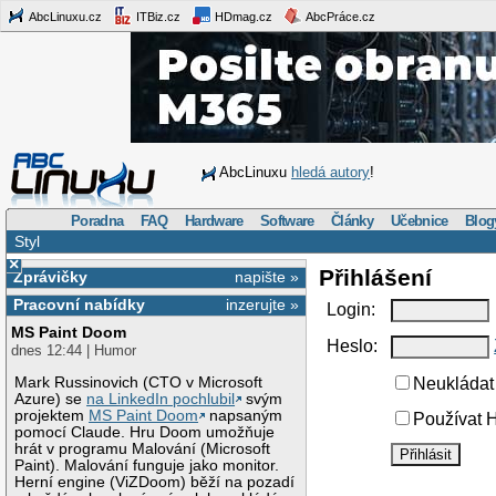
AbcLinuxu.cz
ITBiz.cz
HDmag.cz
AbcPráce.cz
AbcLinuxu
hledá autory
!
Poradna
FAQ
Hardware
Software
Články
Učebnice
Blog
Styl
×
Přihlášení
Zprávičky
napište »
Pracovní nabídky
inzerujte »
Login:
MS Paint Doom
Heslo:
dnes 12:44 | Humor
Mark Russinovich (CTO v Microsoft
Neukládat 
Azure) se
na LinkedIn pochlubil
svým
projektem
MS Paint Doom
napsaným
Používat H
pomocí Claude. Hru Doom umožňuje
hrát v programu Malování (Microsoft
Paint). Malování funguje jako monitor.
Herní engine (ViZDoom) běží na pozadí