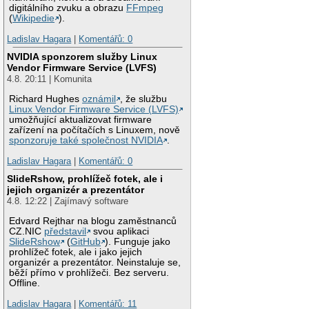
digitálního zvuku a obrazu
FFmpeg
(
Wikipedie
).
Ladislav Hagara
|
Komentářů: 0
NVIDIA sponzorem služby Linux
Vendor Firmware Service (LVFS)
4.8. 20:11 | Komunita
Richard Hughes
oznámil
, že službu
Linux Vendor Firmware Service (LVFS)
umožňující aktualizovat firmware
zařízení na počítačích s Linuxem, nově
sponzoruje také společnost NVIDIA
.
Ladislav Hagara
|
Komentářů: 0
SlideRshow, prohlížeč fotek, ale i
jejich organizér a prezentátor
4.8. 12:22 | Zajímavý software
Edvard Rejthar na blogu zaměstnanců
CZ.NIC
představil
svou aplikaci
SlideRshow
(
GitHub
). Funguje jako
prohlížeč fotek, ale i jako jejich
organizér a prezentátor. Neinstaluje se,
běží přímo v prohlížeči. Bez serveru.
Offline.
Ladislav Hagara
|
Komentářů: 11