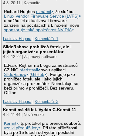
4.8. 20:11 | Komunita
Richard Hughes
oznámil
, že službu
Linux Vendor Firmware Service (LVFS)
umožňující aktualizovat firmware
zařízení na počítačích s Linuxem, nově
sponzoruje také společnost NVIDIA
.
Ladislav Hagara
|
Komentářů: 1
SlideRshow, prohlížeč fotek, ale i
jejich organizér a prezentátor
4.8. 12:22 | Zajímavý software
Edvard Rejthar na blogu zaměstnanců
CZ.NIC
představil
svou aplikaci
SlideRshow
(
GitHub
). Funguje jako
prohlížeč fotek, ale i jako jejich
organizér a prezentátor. Neinstaluje se,
běží přímo v prohlížeči. Bez serveru.
Offline.
Ladislav Hagara
|
Komentářů: 3
Kermit má 45 let. Vydán C-Kermit 11
4.8. 11:44 | Nová verze
Kermit
, tj. protokol pro přenos souborů,
vznikl před 45 lety
. Při této příležitosti
byla po 15 letech od vydání poslední