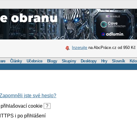
Inzerujte
na AbcPráce.cz od 950 Kč
are
Články
Učebnice
Blogy
Skupiny
Desktopy
Hry
Slovník
Kdo
Zapomněli jste své heslo?
přihlašovací cookie
?
TTPS i po přihlášení