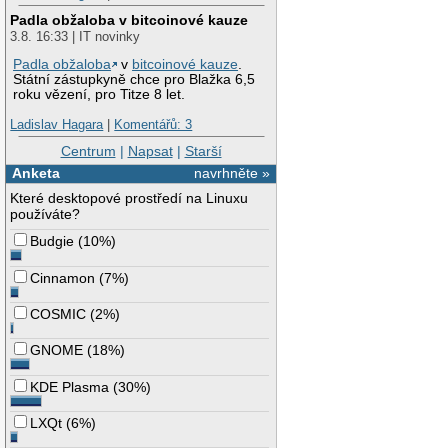
Padla obžaloba v bitcoinové kauze
3.8. 16:33 | IT novinky
Padla obžaloba
v
bitcoinové kauze
.
Státní zástupkyně chce pro Blažka 6,5
roku vězení, pro Titze 8 let.
Ladislav Hagara
|
Komentářů: 3
Centrum
|
Napsat
|
Starší
Anketa
navrhněte »
Které desktopové prostředí na Linuxu
používáte?
Budgie
(
10%
)
Cinnamon
(
7%
)
COSMIC
(
2%
)
GNOME
(
18%
)
KDE Plasma
(
30%
)
LXQt
(
6%
)