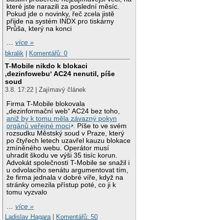
které jste narazili za poslední měsíc.
Pokud jde o novinky, řeč zcela jistě
přijde na systém INDX pro tiskárny
Průša, který na konci
…
více »
bkralik
|
Komentářů: 0
T-Mobile nikdo k blokaci
‚dezinfowebu‘ AC24 nenutil, píše
soud
3.8. 17:22 | Zajímavý článek
Firma T-Mobile blokovala
„dezinformační web“ AC24 bez toho,
aniž by k tomu měla závazný pokyn
orgánů veřejné moci
. Píše to ve svém
rozsudku Městský soud v Praze, který
po čtyřech letech uzavřel kauzu blokace
zmíněného webu. Operátor musí
uhradit škodu ve výši 35 tisíc korun.
Advokát společnosti T-Mobile se snažil i
u odvolacího senátu argumentovat tím,
že firma jednala v dobré víře, když na
stránky omezila přístup poté, co ji k
tomu vyzvalo
…
více »
Ladislav Hagara
|
Komentářů: 50