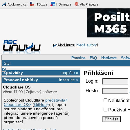
AbcLinuxu.cz
ITBiz.cz
HDmag.cz
AbcPráce.cz
AbcLinuxu
hledá autory
!
Poradna
FAQ
Hardware
Softw
Styl
×
Přihlášení
Zprávičky
napište »
Pracovní nabídky
inzerujte »
Login:
Cloudflare OS
Heslo:
včera 17:00 | Zajímavý software
Společnost Cloudflare
představila
Neukládat 
Cloudflare OS
(
GitHub
), tj. open
source platformu navrženou pro
Používat H
integraci umělé inteligence (agentů)
přímo do pracovních procesů
organizací.