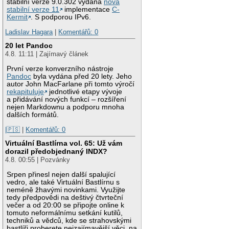
stabilní verze 9.0.302 vydána
nová
stabilní verze 11
implementace
C-
Kermit
. S podporou IPv6.
Ladislav Hagara
|
Komentářů: 0
20 let Pandoc
4.8. 11:11 | Zajímavý článek
První verze konverzního nástroje
Pandoc
byla vydána před 20 lety. Jeho
autor John MacFarlane při tomto výročí
rekapituluje
jednotlivé etapy vývoje
a přidávání nových funkcí – rozšíření
nejen Markdownu a podporu mnoha
dalších formátů.
|🇵🇸
|
Komentářů: 0
Virtuální Bastlírna vol. 65: Už vám
dorazil předobjednaný INDX?
4.8. 00:55 | Pozvánky
Srpen přinesl nejen další spalující
vedro, ale také Virtuální Bastlírnu s
neméně žhavými novinkami. Využijte
tedy předpovědi na deštivý čtvrteční
večer a od 20:00 se připojte online k
tomuto neformálnímu setkání kutilů,
techniků a vědců, kde se strahovskými
bastlíři proberete nejzajímavější věci, na