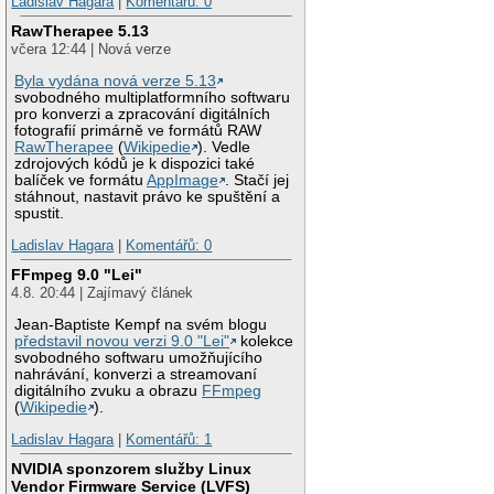
Ladislav Hagara
|
Komentářů: 0
RawTherapee 5.13
včera 12:44 | Nová verze
Byla vydána nová verze 5.13
svobodného multiplatformního softwaru
pro konverzi a zpracování digitálních
fotografií primárně ve formátů RAW
RawTherapee
(
Wikipedie
). Vedle
zdrojových kódů je k dispozici také
balíček ve formátu
AppImage
. Stačí jej
stáhnout, nastavit právo ke spuštění a
spustit.
Ladislav Hagara
|
Komentářů: 0
FFmpeg 9.0 "Lei"
4.8. 20:44 | Zajímavý článek
Jean-Baptiste Kempf na svém blogu
představil novou verzi 9.0 "Lei"
kolekce
svobodného softwaru umožňujícího
nahrávání, konverzi a streamovaní
digitálního zvuku a obrazu
FFmpeg
(
Wikipedie
).
Ladislav Hagara
|
Komentářů: 1
NVIDIA sponzorem služby Linux
Vendor Firmware Service (LVFS)