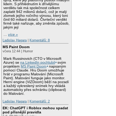
újmy, které její platformy působí mladým
lidem. S přihlédnutím k dřívějšímu
verdiktu tak má společnost celkem
zaplatit 942 milionů dolarů, což je malý
zlomek jejího ročního výnosu, který loni
činil 60 miliard dolarů. Čtvrteční verdikt
firmě také nařizuje, aby změnila způsob,
jakým její
…
více »
Ladislav Hagara
|
Komentářů: 8
MS Paint Doom
včera 12:44 | Humor
Mark Russinovich (CTO v Microsoft
Azure) se
na LinkedIn pochlubil
svým
projektem
MS Paint Doom
napsaným
pomocí Claude. Hru Doom umožňuje
hrát v programu Malování (Microsoft
Paint). Malování funguje jako monitor.
Herní engine (ViZDoom) běží na pozadí
a každý vykreslený snímek hry vkládá
automaticky přes schránku (clipboard)
do Malování.
Ladislav Hagara
|
Komentářů: 2
EK: ChatGPT i Roblox mohou spadat
pod přísnější pravidla