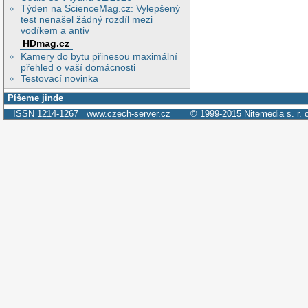
Týden na ScienceMag.cz: Vylepšený
test nenašel žádný rozdíl mezi
vodíkem a antiv
HDmag.cz
Kamery do bytu přinesou maximální
přehled o vaší domácnosti
Testovací novinka
Píšeme jinde
ISSN 1214-1267
www.czech-server.cz
© 1999-2015
Nitemedia s. r. 