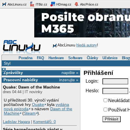
AbcLinuxu.cz
ITBiz.cz
HDmag.cz
AbcPráce.cz
AbcLinuxu
hledá autory
!
Poradna
FAQ
Hardware
Software
Články
Učebnice
Blog
Styl
×
Přihlášení
Zprávičky
napište »
Pracovní nabídky
inzerujte »
Login:
Quake: Dawn of the Machine
Heslo:
dnes 04:44 | IT novinky
U příležitosti 30. výročí vydání
Neukládat 
počítačové hry
Quake
byla
vydána
nová epizoda
s názvem
Dawn of the
Používat H
Machine
(
Steam
).
Ladislav Hagara
|
Komentářů: 0
Série bezpečnostních záplat v