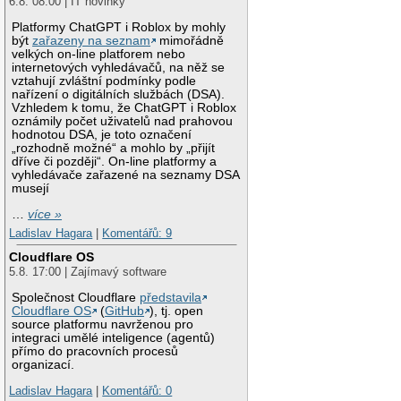
6.8. 08:00 | IT novinky
Platformy ChatGPT i Roblox by mohly
být
zařazeny na seznam
mimořádně
velkých on-line platforem nebo
internetových vyhledávačů, na něž se
vztahují zvláštní podmínky podle
nařízení o digitálních službách (DSA).
Vzhledem k tomu, že ChatGPT i Roblox
oznámily počet uživatelů nad prahovou
hodnotou DSA, je toto označení
„rozhodně možné“ a mohlo by „přijít
dříve či později“. On-line platformy a
vyhledávače zařazené na seznamy DSA
musejí
…
více »
Ladislav Hagara
|
Komentářů: 9
Cloudflare OS
5.8. 17:00 | Zajímavý software
Společnost Cloudflare
představila
Cloudflare OS
(
GitHub
), tj. open
source platformu navrženou pro
integraci umělé inteligence (agentů)
přímo do pracovních procesů
organizací.
Ladislav Hagara
|
Komentářů: 0