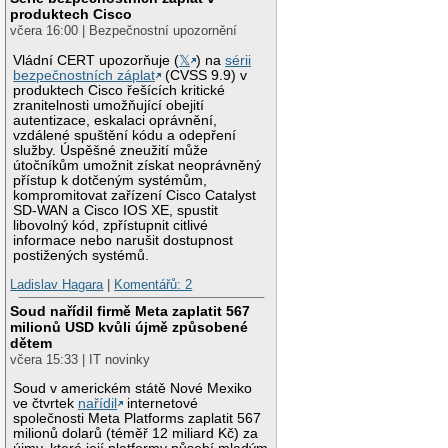
produktech Cisco
včera 16:00 | Bezpečnostní upozornění
Vládní CERT upozorňuje (
𝕏
) na
sérii
bezpečnostních záplat
(CVSS 9.9) v
produktech Cisco řešících kritické
zranitelnosti umožňující obejití
autentizace, eskalaci oprávnění,
vzdálené spuštění kódu a odepření
služby. Úspěšné zneužití může
útočníkům umožnit získat neoprávněný
přístup k dotčeným systémům,
kompromitovat zařízení Cisco Catalyst
SD-WAN a Cisco IOS XE, spustit
libovolný kód, zpřístupnit citlivé
informace nebo narušit dostupnost
postižených systémů.
Ladislav Hagara
|
Komentářů: 2
Soud nařídil firmě Meta zaplatit 567
milionů USD kvůli újmě způsobené
dětem
včera 15:33 | IT novinky
Soud v americkém státě Nové Mexiko
ve čtvrtek
nařídil
internetové
společnosti Meta Platforms zaplatit 567
milionů dolarů (téměř 12 miliard Kč) za