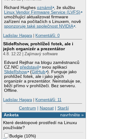
Richard Hughes
oznámil
, že službu
Linux Vendor Firmware Service (LVFS)
umožňující aktualizovat firmware
zařízení na počítačích s Linuxem, nově
sponzoruje také společnost NVIDIA
.
Ladislav Hagara
|
Komentářů: 0
SlideRshow, prohlížeč fotek, ale i
jejich organizér a prezentátor
4.8. 12:22 | Zajímavý software
Edvard Rejthar na blogu zaměstnanců
CZ.NIC
představil
svou aplikaci
SlideRshow
(
GitHub
). Funguje jako
prohlížeč fotek, ale i jako jejich
organizér a prezentátor. Neinstaluje se,
běží přímo v prohlížeči. Bez serveru.
Offline.
Ladislav Hagara
|
Komentářů: 11
Centrum
|
Napsat
|
Starší
Anketa
navrhněte »
Které desktopové prostředí na Linuxu
používáte?
Budgie
(
10%
)