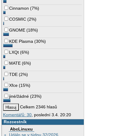
Cinnamon
(
7%
)
COSMIC
(
2%
)
GNOME
(
18%
)
KDE Plasma
(
30%
)
LXQt
(
6%
)
MATE
(
6%
)
TDE
(
2%
)
Xfce
(
15%
)
jiné/žádné
(
23%
)
Celkem 2346 hlasů
Komentářů: 30
, poslední 3.4. 20:20
Rozcestník
AbcLinuxu
Událo se v týdnu 32/2026