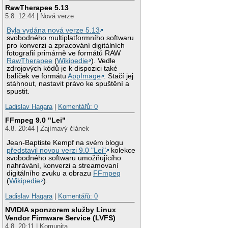
RawTherapee 5.13
5.8. 12:44 | Nová verze
Byla vydána nová verze 5.13
svobodného multiplatformního softwaru
pro konverzi a zpracování digitálních
fotografií primárně ve formátů RAW
RawTherapee
(
Wikipedie
). Vedle
zdrojových kódů je k dispozici také
balíček ve formátu
AppImage
. Stačí jej
stáhnout, nastavit právo ke spuštění a
spustit.
Ladislav Hagara
|
Komentářů: 0
FFmpeg 9.0 "Lei"
4.8. 20:44 | Zajímavý článek
Jean-Baptiste Kempf na svém blogu
představil novou verzi 9.0 "Lei"
kolekce
svobodného softwaru umožňujícího
nahrávání, konverzi a streamovaní
digitálního zvuku a obrazu
FFmpeg
(
Wikipedie
).
Ladislav Hagara
|
Komentářů: 0
NVIDIA sponzorem služby Linux
Vendor Firmware Service (LVFS)
4.8. 20:11 | Komunita