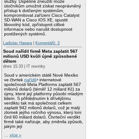
služby. Úspěšné zneužití může
útočníkům umožnit získat neoprávněný
přístup k dotčeným systémům,
kompromitovat zařízení Cisco Catalyst
SD-WAN a Cisco IOS XE, spustit
libovolný kód, zpřístupnit citlivé
informace nebo narušit dostupnost
postižených systémů.
Ladislav Hagara
|
Komentářů: 3
Soud nařídil firmě Meta zaplatit 567
milionů USD kvůli újmě způsobené
dětem
dnes 15:33 | IT novinky
Soud v americkém státě Nové Mexiko
ve čtvrtek
nařídil
internetové
společnosti Meta Platforms zaplatit 567
milionů dolarů (téměř 12 miliard Kč) za
újmy, které její platformy působí mladým
lidem. S přihlédnutím k dřívějšímu
verdiktu tak má společnost celkem
zaplatit 942 milionů dolarů, což je malý
zlomek jejího ročního výnosu, který loni
činil 60 miliard dolarů. Čtvrteční verdikt
firmě také nařizuje, aby změnila způsob,
jakým její
…
více »