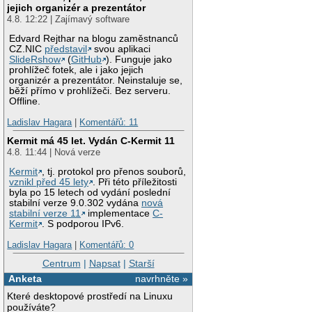
jejich organizér a prezentátor
4.8. 12:22 | Zajímavý software
Edvard Rejthar na blogu zaměstnanců
CZ.NIC
představil
svou aplikaci
SlideRshow
(
GitHub
). Funguje jako
prohlížeč fotek, ale i jako jejich
organizér a prezentátor. Neinstaluje se,
běží přímo v prohlížeči. Bez serveru.
Offline.
Ladislav Hagara
|
Komentářů: 11
Kermit má 45 let. Vydán C-Kermit 11
4.8. 11:44 | Nová verze
Kermit
, tj. protokol pro přenos souborů,
vznikl před 45 lety
. Při této příležitosti
byla po 15 letech od vydání poslední
stabilní verze 9.0.302 vydána
nová
stabilní verze 11
implementace
C-
Kermit
. S podporou IPv6.
Ladislav Hagara
|
Komentářů: 0
Centrum
|
Napsat
|
Starší
Anketa
navrhněte »
Které desktopové prostředí na Linuxu
používáte?