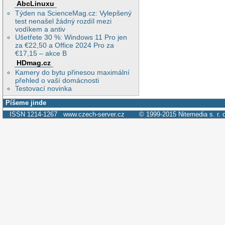
AbcLinuxu
Týden na ScienceMag.cz: Vylepšený
test nenašel žádný rozdíl mezi
vodíkem a antiv
Ušetřete 30 %: Windows 11 Pro jen
za €22,50 a Office 2024 Pro za
€17,15 – akce B
HDmag.cz
Kamery do bytu přinesou maximální
přehled o vaší domácnosti
Testovací novinka
Píšeme jinde
ISSN 1214-1267
www.czech-server.cz
© 1999-2015
Nitemedia s. r. 