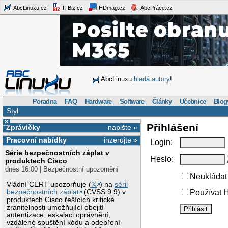
AbcLinuxu.cz
ITBiz.cz
HDmag.cz
AbcPráce.cz
AbcLinuxu
hledá autory
!
Poradna
FAQ
Hardware
Software
Články
Učebnice
Blog
Styl
×
Přihlášení
Zprávičky
napište »
Pracovní nabídky
inzerujte »
Login:
Série bezpečnostních záplat v
Heslo:
produktech Cisco
dnes 16:00 | Bezpečnostní upozornění
Neukládat 
Vládní CERT upozorňuje (
𝕏
) na
sérii
bezpečnostních záplat
(CVSS 9.9) v
Používat H
produktech Cisco řešících kritické
zranitelnosti umožňující obejití
autentizace, eskalaci oprávnění,
vzdálené spuštění kódu a odepření