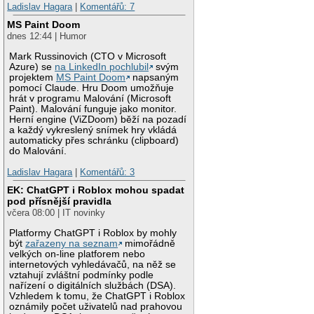
Ladislav Hagara
|
Komentářů: 7
MS Paint Doom
dnes 12:44 | Humor
Mark Russinovich (CTO v Microsoft
Azure) se
na LinkedIn pochlubil
svým
projektem
MS Paint Doom
napsaným
pomocí Claude. Hru Doom umožňuje
hrát v programu Malování (Microsoft
Paint). Malování funguje jako monitor.
Herní engine (ViZDoom) běží na pozadí
a každý vykreslený snímek hry vkládá
automaticky přes schránku (clipboard)
do Malování.
Ladislav Hagara
|
Komentářů: 3
EK: ChatGPT i Roblox mohou spadat
pod přísnější pravidla
včera 08:00 | IT novinky
Platformy ChatGPT i Roblox by mohly
být
zařazeny na seznam
mimořádně
velkých on-line platforem nebo
internetových vyhledávačů, na něž se
vztahují zvláštní podmínky podle
nařízení o digitálních službách (DSA).
Vzhledem k tomu, že ChatGPT i Roblox
oznámily počet uživatelů nad prahovou