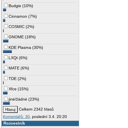
Budgie
(
10%
)
Cinnamon
(
7%
)
COSMIC
(
2%
)
GNOME
(
18%
)
KDE Plasma
(
30%
)
LXQt
(
6%
)
MATE
(
6%
)
TDE
(
2%
)
Xfce
(
15%
)
jiné/žádné
(
23%
)
Celkem 2342 hlasů
Komentářů: 30
, poslední 3.4. 20:20
Rozcestník