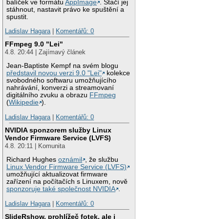
balíček ve formátu
AppImage
. Stačí jej
stáhnout, nastavit právo ke spuštění a
spustit.
Ladislav Hagara
|
Komentářů: 0
FFmpeg 9.0 "Lei"
4.8. 20:44 | Zajímavý článek
Jean-Baptiste Kempf na svém blogu
představil novou verzi 9.0 "Lei"
kolekce
svobodného softwaru umožňujícího
nahrávání, konverzi a streamovaní
digitálního zvuku a obrazu
FFmpeg
(
Wikipedie
).
Ladislav Hagara
|
Komentářů: 0
NVIDIA sponzorem služby Linux
Vendor Firmware Service (LVFS)
4.8. 20:11 | Komunita
Richard Hughes
oznámil
, že službu
Linux Vendor Firmware Service (LVFS)
umožňující aktualizovat firmware
zařízení na počítačích s Linuxem, nově
sponzoruje také společnost NVIDIA
.
Ladislav Hagara
|
Komentářů: 0
SlideRshow, prohlížeč fotek, ale i