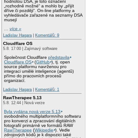
hodnotou DSA, je toto označení
„rozhodně možné“ a mohlo by „přijít
dříve či později“. On-line platformy a
vyhledávače zařazené na seznamy DSA
musejí
…
více »
Ladislav Hagara
|
Komentářů: 9
Cloudflare OS
5.8. 17:00 | Zajímavý software
Společnost Cloudflare
představila
Cloudflare OS
(
GitHub
), tj. open
source platformu navrženou pro
integraci umělé inteligence (agentů)
přímo do pracovních procesů
organizací.
Ladislav Hagara
|
Komentářů: 1
RawTherapee 5.13
5.8. 12:44 | Nová verze
Byla vydána nová verze 5.13
svobodného multiplatformního softwaru
pro konverzi a zpracování digitálních
fotografií primárně ve formátů RAW
RawTherapee
(
Wikipedie
). Vedle
zdrojových kódů je k dispozici také