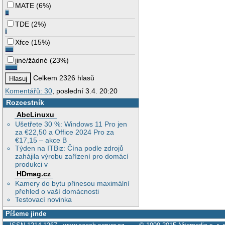
MATE
(
6%
)
TDE
(
2%
)
Xfce
(
15%
)
jiné/žádné
(
23%
)
Celkem 2326 hlasů
Komentářů: 30
, poslední 3.4. 20:20
Rozcestník
AbcLinuxu
Ušetřete 30 %: Windows 11 Pro jen
za €22,50 a Office 2024 Pro za
€17,15 – akce B
Týden na ITBiz: Čína podle zdrojů
zahájila výrobu zařízení pro domácí
produkci v
HDmag.cz
Kamery do bytu přinesou maximální
přehled o vaší domácnosti
Testovací novinka
Píšeme jinde