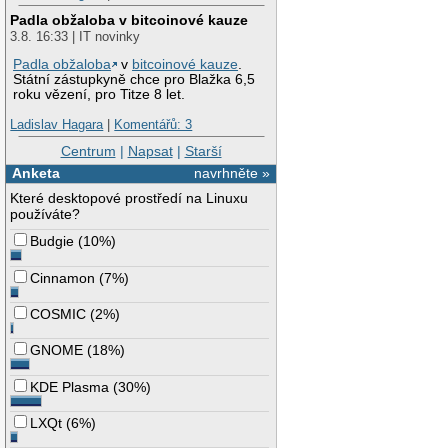
Padla obžaloba v bitcoinové kauze
3.8. 16:33 | IT novinky
Padla obžaloba
v
bitcoinové kauze
.
Státní zástupkyně chce pro Blažka 6,5
roku vězení, pro Titze 8 let.
Ladislav Hagara
|
Komentářů: 3
Centrum
|
Napsat
|
Starší
Anketa
navrhněte »
Které desktopové prostředí na Linuxu
používáte?
Budgie
(
10%
)
Cinnamon
(
7%
)
COSMIC
(
2%
)
GNOME
(
18%
)
KDE Plasma
(
30%
)
LXQt
(
6%
)