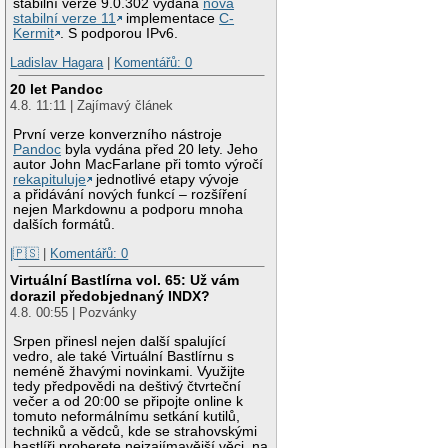
stabilní verze 9.0.302 vydána
nová
stabilní verze 11
implementace
C-
Kermit
. S podporou IPv6.
Ladislav Hagara
|
Komentářů: 0
20 let Pandoc
4.8. 11:11 | Zajímavý článek
První verze konverzního nástroje
Pandoc
byla vydána před 20 lety. Jeho
autor John MacFarlane při tomto výročí
rekapituluje
jednotlivé etapy vývoje
a přidávání nových funkcí – rozšíření
nejen Markdownu a podporu mnoha
dalších formátů.
|🇵🇸
|
Komentářů: 0
Virtuální Bastlírna vol. 65: Už vám
dorazil předobjednaný INDX?
4.8. 00:55 | Pozvánky
Srpen přinesl nejen další spalující
vedro, ale také Virtuální Bastlírnu s
neméně žhavými novinkami. Využijte
tedy předpovědi na deštivý čtvrteční
večer a od 20:00 se připojte online k
tomuto neformálnímu setkání kutilů,
techniků a vědců, kde se strahovskými
bastlíři proberete nejzajímavější věci, na