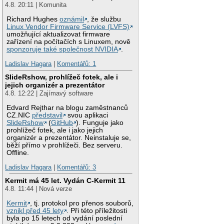
4.8. 20:11 | Komunita
Richard Hughes
oznámil
, že službu
Linux Vendor Firmware Service (LVFS)
umožňující aktualizovat firmware
zařízení na počítačích s Linuxem, nově
sponzoruje také společnost NVIDIA
.
Ladislav Hagara
|
Komentářů: 1
SlideRshow, prohlížeč fotek, ale i
jejich organizér a prezentátor
4.8. 12:22 | Zajímavý software
Edvard Rejthar na blogu zaměstnanců
CZ.NIC
představil
svou aplikaci
SlideRshow
(
GitHub
). Funguje jako
prohlížeč fotek, ale i jako jejich
organizér a prezentátor. Neinstaluje se,
běží přímo v prohlížeči. Bez serveru.
Offline.
Ladislav Hagara
|
Komentářů: 3
Kermit má 45 let. Vydán C-Kermit 11
4.8. 11:44 | Nová verze
Kermit
, tj. protokol pro přenos souborů,
vznikl před 45 lety
. Při této příležitosti
byla po 15 letech od vydání poslední