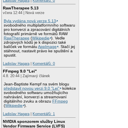
Ladislav Hagara
|
Komentářů: 0
RawTherapee 5.13
včera 12:44 | Nová verze
Byla vydána nová verze 5.13
svobodného multiplatformního softwaru
pro konverzi a zpracování digitálních
fotografií primárně ve formátů RAW
RawTherapee
(
Wikipedie
). Vedle
zdrojových kódů je k dispozici také
balíček ve formátu
AppImage
. Stačí jej
stáhnout, nastavit právo ke spuštění a
spustit.
Ladislav Hagara
|
Komentářů: 0
FFmpeg 9.0 "Lei"
4.8. 20:44 | Zajímavý článek
Jean-Baptiste Kempf na svém blogu
představil novou verzi 9.0 "Lei"
kolekce
svobodného softwaru umožňujícího
nahrávání, konverzi a streamovaní
digitálního zvuku a obrazu
FFmpeg
(
Wikipedie
).
Ladislav Hagara
|
Komentářů: 1
NVIDIA sponzorem služby Linux
Vendor Firmware Service (LVFS)