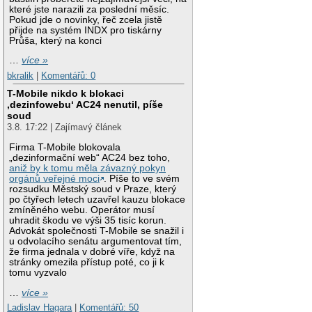
které jste narazili za poslední měsíc.
Pokud jde o novinky, řeč zcela jistě
přijde na systém INDX pro tiskárny
Průša, který na konci
…
více »
bkralik
|
Komentářů: 0
T-Mobile nikdo k blokaci
‚dezinfowebu‘ AC24 nenutil, píše
soud
3.8. 17:22 | Zajímavý článek
Firma T-Mobile blokovala
„dezinformační web“ AC24 bez toho,
aniž by k tomu měla závazný pokyn
orgánů veřejné moci
. Píše to ve svém
rozsudku Městský soud v Praze, který
po čtyřech letech uzavřel kauzu blokace
zmíněného webu. Operátor musí
uhradit škodu ve výši 35 tisíc korun.
Advokát společnosti T-Mobile se snažil i
u odvolacího senátu argumentovat tím,
že firma jednala v dobré víře, když na
stránky omezila přístup poté, co ji k
tomu vyzvalo
…
více »
Ladislav Hagara
|
Komentářů: 50