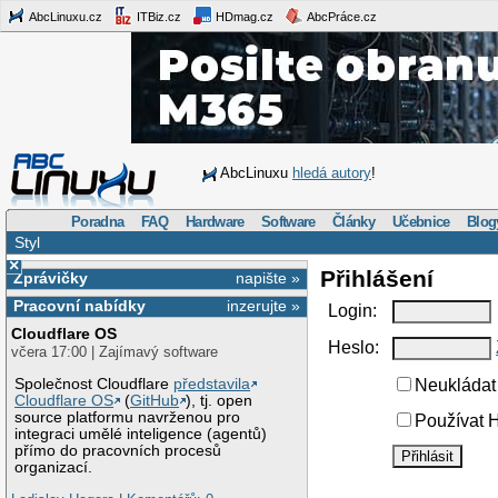
AbcLinuxu.cz
ITBiz.cz
HDmag.cz
AbcPráce.cz
AbcLinuxu
hledá autory
!
Poradna
FAQ
Hardware
Software
Články
Učebnice
Blog
Styl
×
Přihlášení
Zprávičky
napište »
Pracovní nabídky
inzerujte »
Login:
Cloudflare OS
Heslo:
včera 17:00 | Zajímavý software
Společnost Cloudflare
představila
Neukládat 
Cloudflare OS
(
GitHub
), tj. open
source platformu navrženou pro
Používat H
integraci umělé inteligence (agentů)
přímo do pracovních procesů
organizací.