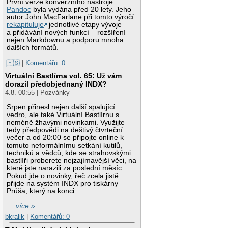
První verze konverzního nástroje
Pandoc
byla vydána před 20 lety. Jeho
autor John MacFarlane při tomto výročí
rekapituluje
jednotlivé etapy vývoje
a přidávání nových funkcí – rozšíření
nejen Markdownu a podporu mnoha
dalších formátů.
|🇵🇸
|
Komentářů: 0
Virtuální Bastlírna vol. 65: Už vám
dorazil předobjednaný INDX?
4.8. 00:55 | Pozvánky
Srpen přinesl nejen další spalující
vedro, ale také Virtuální Bastlírnu s
neméně žhavými novinkami. Využijte
tedy předpovědi na deštivý čtvrteční
večer a od 20:00 se připojte online k
tomuto neformálnímu setkání kutilů,
techniků a vědců, kde se strahovskými
bastlíři proberete nejzajímavější věci, na
které jste narazili za poslední měsíc.
Pokud jde o novinky, řeč zcela jistě
přijde na systém INDX pro tiskárny
Průša, který na konci
…
více »
bkralik
|
Komentářů: 0