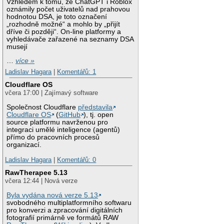
Vzhledem k tomu, že ChatGPT i Roblox
oznámily počet uživatelů nad prahovou
hodnotou DSA, je toto označení
„rozhodně možné“ a mohlo by „přijít
dříve či později“. On-line platformy a
vyhledávače zařazené na seznamy DSA
musejí
…
více »
Ladislav Hagara
|
Komentářů: 1
Cloudflare OS
včera 17:00 | Zajímavý software
Společnost Cloudflare
představila
Cloudflare OS
(
GitHub
), tj. open
source platformu navrženou pro
integraci umělé inteligence (agentů)
přímo do pracovních procesů
organizací.
Ladislav Hagara
|
Komentářů: 0
RawTherapee 5.13
včera 12:44 | Nová verze
Byla vydána nová verze 5.13
svobodného multiplatformního softwaru
pro konverzi a zpracování digitálních
fotografií primárně ve formátů RAW