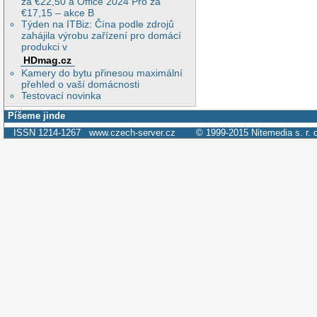
za €22,50 a Office 2024 Pro za
€17,15 – akce B
Týden na ITBiz: Čína podle zdrojů
zahájila výrobu zařízení pro domácí
produkci v
HDmag.cz
Kamery do bytu přinesou maximální
přehled o vaší domácnosti
Testovací novinka
Píšeme jinde
ISSN 1214-1267
www.czech-server.cz
© 1999-2015
Nitemedia s. r. 