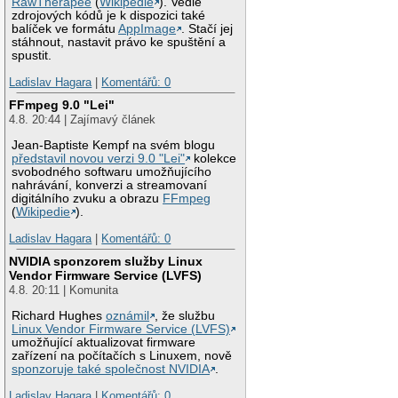
RawTherapee
(
Wikipedie
). Vedle
zdrojových kódů je k dispozici také
balíček ve formátu
AppImage
. Stačí jej
stáhnout, nastavit právo ke spuštění a
spustit.
Ladislav Hagara
|
Komentářů: 0
FFmpeg 9.0 "Lei"
4.8. 20:44 | Zajímavý článek
Jean-Baptiste Kempf na svém blogu
představil novou verzi 9.0 "Lei"
kolekce
svobodného softwaru umožňujícího
nahrávání, konverzi a streamovaní
digitálního zvuku a obrazu
FFmpeg
(
Wikipedie
).
Ladislav Hagara
|
Komentářů: 0
NVIDIA sponzorem služby Linux
Vendor Firmware Service (LVFS)
4.8. 20:11 | Komunita
Richard Hughes
oznámil
, že službu
Linux Vendor Firmware Service (LVFS)
umožňující aktualizovat firmware
zařízení na počítačích s Linuxem, nově
sponzoruje také společnost NVIDIA
.
Ladislav Hagara
|
Komentářů: 0