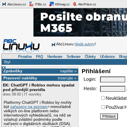
AbcLinuxu.cz
ITBiz.cz
HDmag.cz
AbcPráce.cz
AbcLinuxu
hledá autory
!
Poradna
FAQ
Hardware
Software
Články
Učebnice
Blog
Styl
×
Přihlášení
Zprávičky
napište »
Pracovní nabídky
inzerujte »
Login:
EK: ChatGPT i Roblox mohou spadat
Heslo:
pod přísnější pravidla
dnes 08:00 | IT novinky
Neukládat 
Platformy ChatGPT i Roblox by mohly
být
zařazeny na seznam
mimořádně
Používat H
velkých on-line platforem nebo
internetových vyhledávačů, na něž se
vztahují zvláštní podmínky podle
nařízení o digitálních službách (DSA).