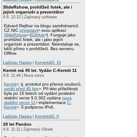
SlideRshow, prohlížeč fotek, ale i
jejich organizér a prezentátor
4.8. 12:22 | Zajímavý software
Edvard Rejthar na blogu zaměstnanců
CZ.NIC
představil
svou aplikaci
SlideRshow
(
GitHub
). Funguje jako
prohlížeč fotek, ale i jako jejich
organizér a prezentátor. Neinstaluje se,
běží přímo v prohlížeči. Bez serveru.
Offline.
Ladislav Hagara
|
Komentářů: 10
Kermit má 45 let. Vydán C-Kermit 11
4.8. 11:44 | Nová verze
Kermit
, tj. protokol pro přenos souborů,
vznikl před 45 lety
. Při této příležitosti
byla po 15 letech od vydání poslední
stabilní verze 9.0.302 vydána
nová
stabilní verze 11
implementace
C-
Kermit
. S podporou IPv6.
Ladislav Hagara
|
Komentářů: 0
20 let Pandoc
4.8. 11:11 | Zajímavý článek