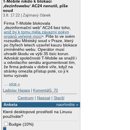
T-Mobile nikdo k blokaci
‚dezinfowebu‘ AC24 nenutil, píše
soud
3.8. 17:22 | Zajímavý článek
Firma T-Mobile blokovala
„dezinformační web“ AC24 bez toho,
aniž by k tomu měla závazný pokyn
orgánů veřejné moci
. Píše to ve svém
rozsudku Městský soud v Praze, který
po čtyřech letech uzavřel kauzu blokace
zmíněného webu. Operátor musí
uhradit škodu ve výši 35 tisíc korun.
Advokát společnosti T-Mobile se snažil i
u odvolacího senátu argumentovat tím,
že firma jednala v dobré víře, když na
stránky omezila přístup poté, co ji k
tomu vyzvalo
…
více »
Ladislav Hagara
|
Komentářů: 70
Centrum
|
Napsat
|
Starší
Anketa
navrhněte »
Které desktopové prostředí na Linuxu
používáte?
Budgie
(
10%
)