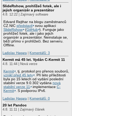
SlideRshow, prohlížeč fotek, ale i
jejich organizér a prezentátor
4.8. 12:22 | Zajímavý software
Edvard Rejthar na blogu zaměstnanců
CZ.NIC
představil
svou aplikaci
SlideRshow
(
GitHub
). Funguje jako
prohlížeč fotek, ale i jako jejich
organizér a prezentátor. Neinstaluje se,
běží přímo v prohlížeči. Bez serveru.
Offline.
Ladislav Hagara
|
Komentářů: 3
Kermit má 45 let. Vydán C-Kermit 11
4.8. 11:44 | Nová verze
Kermit
, tj. protokol pro přenos souborů,
vznikl před 45 lety
. Při této příležitosti
byla po 15 letech od vydání poslední
stabilní verze 9.0.302 vydána
nová
stabilní verze 11
implementace
C-
Kermit
. S podporou IPv6.
Ladislav Hagara
|
Komentářů: 0
20 let Pandoc
4.8. 11:11 | Zajímavý článek