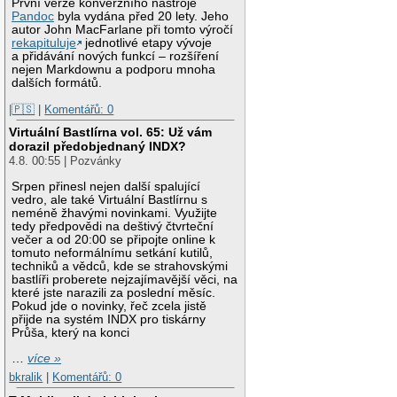
První verze konverzního nástroje
Pandoc
byla vydána před 20 lety. Jeho
autor John MacFarlane při tomto výročí
rekapituluje
jednotlivé etapy vývoje
a přidávání nových funkcí – rozšíření
nejen Markdownu a podporu mnoha
dalších formátů.
|🇵🇸
|
Komentářů: 0
Virtuální Bastlírna vol. 65: Už vám
dorazil předobjednaný INDX?
4.8. 00:55 | Pozvánky
Srpen přinesl nejen další spalující
vedro, ale také Virtuální Bastlírnu s
neméně žhavými novinkami. Využijte
tedy předpovědi na deštivý čtvrteční
večer a od 20:00 se připojte online k
tomuto neformálnímu setkání kutilů,
techniků a vědců, kde se strahovskými
bastlíři proberete nejzajímavější věci, na
které jste narazili za poslední měsíc.
Pokud jde o novinky, řeč zcela jistě
přijde na systém INDX pro tiskárny
Průša, který na konci
…
více »
bkralik
|
Komentářů: 0