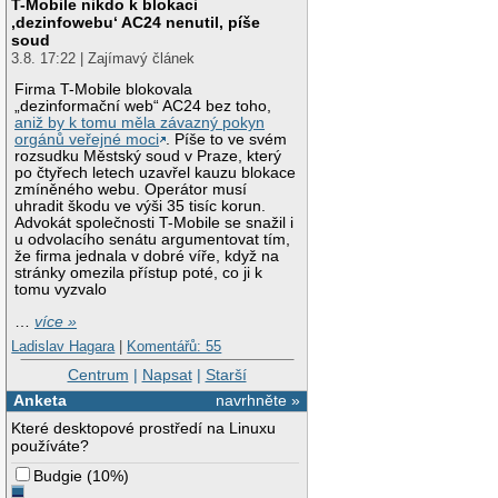
T-Mobile nikdo k blokaci
‚dezinfowebu‘ AC24 nenutil, píše
soud
3.8. 17:22 | Zajímavý článek
Firma T-Mobile blokovala
„dezinformační web“ AC24 bez toho,
aniž by k tomu měla závazný pokyn
orgánů veřejné moci
. Píše to ve svém
rozsudku Městský soud v Praze, který
po čtyřech letech uzavřel kauzu blokace
zmíněného webu. Operátor musí
uhradit škodu ve výši 35 tisíc korun.
Advokát společnosti T-Mobile se snažil i
u odvolacího senátu argumentovat tím,
že firma jednala v dobré víře, když na
stránky omezila přístup poté, co ji k
tomu vyzvalo
…
více »
Ladislav Hagara
|
Komentářů: 55
Centrum
|
Napsat
|
Starší
Anketa
navrhněte »
Které desktopové prostředí na Linuxu
používáte?
Budgie
(
10%
)