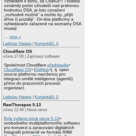
Vzhledem k tomu, že ChatGPT i Roblox
oznámily počet uživatelů nad prahovou
hodnotou DSA, je toto označení
„rozhodně možné“ a mohlo by „přijít
dříve či později“. On-line platformy a
vyhledávače zařazené na seznamy DSA
musejí
…
více »
Ladislav Hagara
|
Komentářů: 0
Cloudflare OS
včera 17:00 | Zajímavý software
Společnost Cloudflare
představila
Cloudflare OS
(
GitHub
), tj. open
source platformu navrženou pro
integraci umělé inteligence (agentů)
přímo do pracovních procesů
organizací.
Ladislav Hagara
|
Komentářů: 0
RawTherapee 5.13
včera 12:44 | Nová verze
Byla vydána nová verze 5.13
svobodného multiplatformního softwaru
pro konverzi a zpracování digitálních
fotografií primárně ve formátů RAW