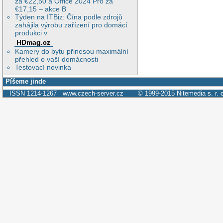
za €22,50 a Office 2024 Pro za
€17,15 – akce B
Týden na ITBiz: Čína podle zdrojů
zahájila výrobu zařízení pro domácí
produkci v
HDmag.cz
Kamery do bytu přinesou maximální
přehled o vaší domácnosti
Testovací novinka
Píšeme jinde
ISSN 1214-1267
www.czech-server.cz
© 1999-2015
Nitemedia s. r. 