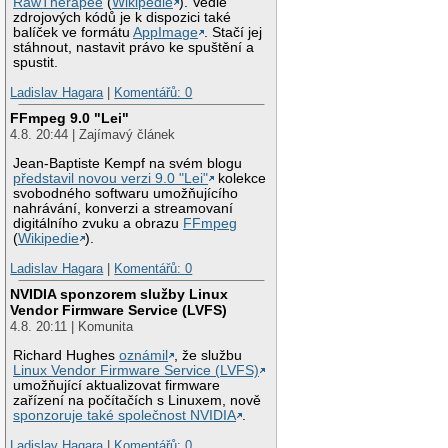
RawTherapee
(
Wikipedie
). Vedle
zdrojových kódů je k dispozici také
balíček ve formátu
AppImage
. Stačí jej
stáhnout, nastavit právo ke spuštění a
spustit.
Ladislav Hagara
|
Komentářů: 0
FFmpeg 9.0 "Lei"
4.8. 20:44 | Zajímavý článek
Jean-Baptiste Kempf na svém blogu
představil novou verzi 9.0 "Lei"
kolekce
svobodného softwaru umožňujícího
nahrávání, konverzi a streamovaní
digitálního zvuku a obrazu
FFmpeg
(
Wikipedie
).
Ladislav Hagara
|
Komentářů: 0
NVIDIA sponzorem služby Linux
Vendor Firmware Service (LVFS)
4.8. 20:11 | Komunita
Richard Hughes
oznámil
, že službu
Linux Vendor Firmware Service (LVFS)
umožňující aktualizovat firmware
zařízení na počítačích s Linuxem, nově
sponzoruje také společnost NVIDIA
.
Ladislav Hagara
|
Komentářů: 0