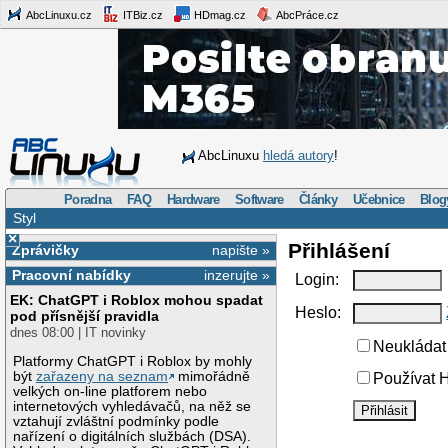
AbcLinuxu.cz
ITBiz.cz
HDmag.cz
AbcPráce.cz
AbcLinuxu
hledá autory
!
Poradna
FAQ
Hardware
Software
Články
Učebnice
Blog
Styl
×
Přihlášení
Zprávičky
napište »
Pracovní nabídky
inzerujte »
Login:
EK: ChatGPT i Roblox mohou spadat
Heslo:
pod přísnější pravidla
dnes 08:00 | IT novinky
Neukládat 
Platformy ChatGPT i Roblox by mohly
být
zařazeny na seznam
mimořádně
Používat H
velkých on-line platforem nebo
internetových vyhledávačů, na něž se
vztahují zvláštní podmínky podle
nařízení o digitálních službách (DSA).