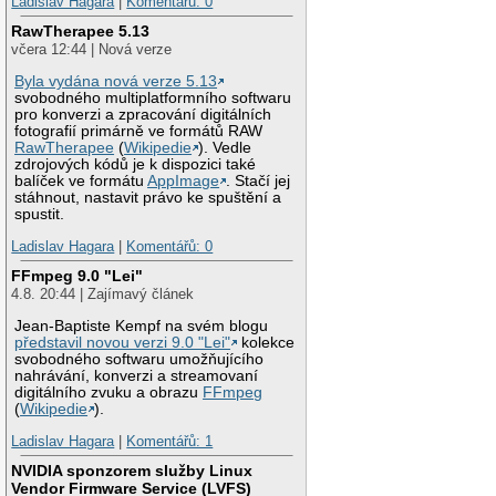
Ladislav Hagara
|
Komentářů: 0
RawTherapee 5.13
včera 12:44 | Nová verze
Byla vydána nová verze 5.13
svobodného multiplatformního softwaru
pro konverzi a zpracování digitálních
fotografií primárně ve formátů RAW
RawTherapee
(
Wikipedie
). Vedle
zdrojových kódů je k dispozici také
balíček ve formátu
AppImage
. Stačí jej
stáhnout, nastavit právo ke spuštění a
spustit.
Ladislav Hagara
|
Komentářů: 0
FFmpeg 9.0 "Lei"
4.8. 20:44 | Zajímavý článek
Jean-Baptiste Kempf na svém blogu
představil novou verzi 9.0 "Lei"
kolekce
svobodného softwaru umožňujícího
nahrávání, konverzi a streamovaní
digitálního zvuku a obrazu
FFmpeg
(
Wikipedie
).
Ladislav Hagara
|
Komentářů: 1
NVIDIA sponzorem služby Linux
Vendor Firmware Service (LVFS)