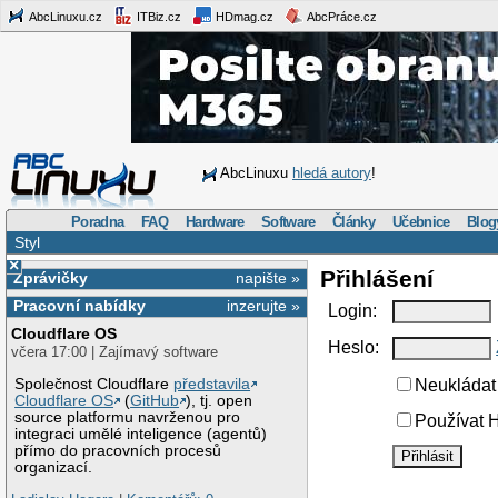
AbcLinuxu.cz
ITBiz.cz
HDmag.cz
AbcPráce.cz
AbcLinuxu
hledá autory
!
Poradna
FAQ
Hardware
Software
Články
Učebnice
Blog
Styl
×
Přihlášení
Zprávičky
napište »
Pracovní nabídky
inzerujte »
Login:
Cloudflare OS
Heslo:
včera 17:00 | Zajímavý software
Společnost Cloudflare
představila
Neukládat 
Cloudflare OS
(
GitHub
), tj. open
source platformu navrženou pro
Používat H
integraci umělé inteligence (agentů)
přímo do pracovních procesů
organizací.