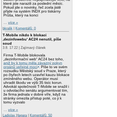
které jste narazili za poslední měsíc.
Pokud jde o novinky, řeč zcela jistě
přijde na systém INDX pro tiskárny
Průša, který na konci
…
více »
bkralik
|
Komentářů: 0
T-Mobile nikdo k blokaci
‚dezinfowebu‘ AC24 nenutil, píše
soud
3.8. 17:22 | Zajímavý článek
Firma T-Mobile blokovala
„dezinformační web“ AC24 bez toho,
aniž by k tomu měla závazný pokyn
orgánů veřejné moci
. Píše to ve svém
rozsudku Městský soud v Praze, který
po čtyřech letech uzavřel kauzu blokace
zmíněného webu. Operátor musí
uhradit škodu ve výši 35 tisíc korun.
Advokát společnosti T-Mobile se snažil i
u odvolacího senátu argumentovat tím,
že firma jednala v dobré víře, když na
stránky omezila přístup poté, co ji k
tomu vyzvalo
…
více »
Ladislav Hagara
|
Komentářů: 50