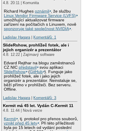
4.8. 20:11 | Komunita
Richard Hughes
oznámil
, že službu
Linux Vendor Firmware Service (LVFS)
umožňující aktualizovat firmware
zařízení na počítačích s Linuxem, nově
sponzoruje také společnost NVIDIA
.
Ladislav Hagara
|
Komentářů: 1
SlideRshow, prohlížeč fotek, ale i
jejich organizér a prezentátor
4.8. 12:22 | Zajímavý software
Edvard Rejthar na blogu zaměstnanců
CZ.NIC
představil
svou aplikaci
SlideRshow
(
GitHub
). Funguje jako
prohlížeč fotek, ale i jako jejich
organizér a prezentátor. Neinstaluje se,
běží přímo v prohlížeči. Bez serveru.
Offline.
Ladislav Hagara
|
Komentářů: 3
Kermit má 45 let. Vydán C-Kermit 11
4.8. 11:44 | Nová verze
Kermit
, tj. protokol pro přenos souborů,
vznikl před 45 lety
. Při této příležitosti
byla po 15 letech od vydání poslední