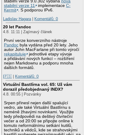
stabilní verze 9.0.302 vydána
nová
stabilní verze 11
implementace
C-
Kermit
. S podporou IPv6.
Ladislav Hagara
|
Komentářů: 0
20 let Pandoc
4.8. 11:11 | Zajímavý článek
První verze konverzního nástroje
Pandoc
byla vydána před 20 lety. Jeho
autor John MacFarlane při tomto výročí
rekapituluje
jednotlivé etapy vývoje
a přidávání nových funkcí – rozšíření
nejen Markdownu a podporu mnoha
dalších formátů.
|🇵🇸
|
Komentářů: 0
Virtuální Bastlírna vol. 65: Už vám
dorazil předobjednaný INDX?
4.8. 00:55 | Pozvánky
Srpen přinesl nejen další spalující
vedro, ale také Virtuální Bastlírnu s
neméně žhavými novinkami. Využijte
tedy předpovědi na deštivý čtvrteční
večer a od 20:00 se připojte online k
tomuto neformálnímu setkání kutilů,
techniků a vědců, kde se strahovskými
bastlíři proberete nejzajímavější věci, na