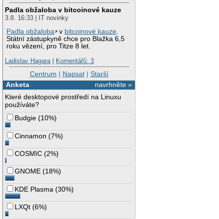
Padla obžaloba v bitcoinové kauze
3.8. 16:33 | IT novinky
Padla obžaloba
v
bitcoinové kauze
.
Státní zástupkyně chce pro Blažka 6,5
roku vězení, pro Titze 8 let.
Ladislav Hagara
|
Komentářů: 3
Centrum
|
Napsat
|
Starší
Anketa
navrhněte »
Které desktopové prostředí na Linuxu
používáte?
Budgie
(
10%
)
Cinnamon
(
7%
)
COSMIC
(
2%
)
GNOME
(
18%
)
KDE Plasma
(
30%
)
LXQt
(
6%
)