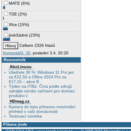
MATE
(
6%
)
TDE
(
2%
)
Xfce
(
15%
)
jiné/žádné
(
23%
)
Celkem 2326 hlasů
Komentářů: 30
, poslední 3.4. 20:20
Rozcestník
AbcLinuxu
Ušetřete 30 %: Windows 11 Pro jen
za €22,50 a Office 2024 Pro za
€17,15 – akce B
Týden na ITBiz: Čína podle zdrojů
zahájila výrobu zařízení pro domácí
produkci v
HDmag.cz
Kamery do bytu přinesou maximální
přehled o vaší domácnosti
Testovací novinka
Píšeme jinde