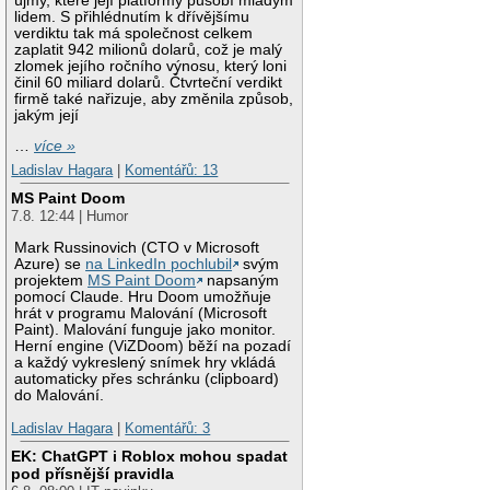
újmy, které její platformy působí mladým
lidem. S přihlédnutím k dřívějšímu
verdiktu tak má společnost celkem
zaplatit 942 milionů dolarů, což je malý
zlomek jejího ročního výnosu, který loni
činil 60 miliard dolarů. Čtvrteční verdikt
firmě také nařizuje, aby změnila způsob,
jakým její
…
více »
Ladislav Hagara
|
Komentářů: 13
MS Paint Doom
7.8. 12:44 | Humor
Mark Russinovich (CTO v Microsoft
Azure) se
na LinkedIn pochlubil
svým
projektem
MS Paint Doom
napsaným
pomocí Claude. Hru Doom umožňuje
hrát v programu Malování (Microsoft
Paint). Malování funguje jako monitor.
Herní engine (ViZDoom) běží na pozadí
a každý vykreslený snímek hry vkládá
automaticky přes schránku (clipboard)
do Malování.
Ladislav Hagara
|
Komentářů: 3
EK: ChatGPT i Roblox mohou spadat
pod přísnější pravidla