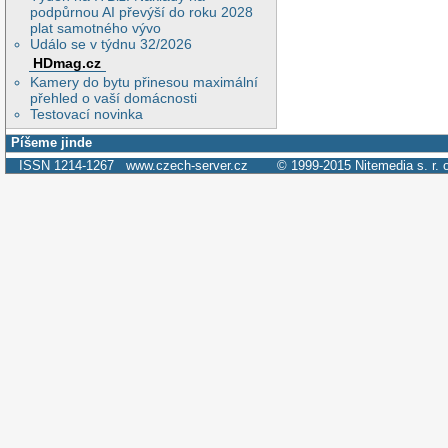
podpůrnou AI převýší do roku 2028
plat samotného vývo
Událo se v týdnu 32/2026
HDmag.cz
Kamery do bytu přinesou maximální
přehled o vaší domácnosti
Testovací novinka
Píšeme jinde
ISSN 1214-1267
www.czech-server.cz
© 1999-2015
Nitemedia s. r. 