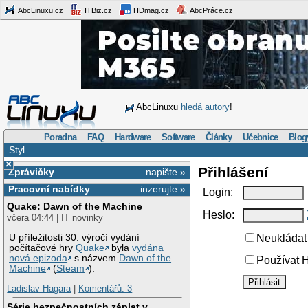
AbcLinuxu.cz
ITBiz.cz
HDmag.cz
AbcPráce.cz
AbcLinuxu
hledá autory
!
Poradna
FAQ
Hardware
Software
Články
Učebnice
Blog
Styl
×
Přihlášení
Zprávičky
napište »
Pracovní nabídky
inzerujte »
Login:
Quake: Dawn of the Machine
Heslo:
včera 04:44 | IT novinky
U příležitosti 30. výročí vydání
Neukládat 
počítačové hry
Quake
byla
vydána
nová epizoda
s názvem
Dawn of the
Používat H
Machine
(
Steam
).
Ladislav Hagara
|
Komentářů: 3
Série bezpečnostních záplat v