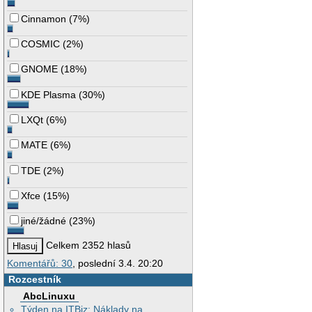
Cinnamon
(
7%
)
COSMIC
(
2%
)
GNOME
(
18%
)
KDE Plasma
(
30%
)
LXQt
(
6%
)
MATE
(
6%
)
TDE
(
2%
)
Xfce
(
15%
)
jiné/žádné
(
23%
)
Celkem 2352 hlasů
Komentářů: 30
, poslední 3.4. 20:20
Rozcestník
AbcLinuxu
Týden na ITBiz: Náklady na