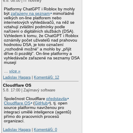
6.8. 08:00 | IT novinky
Platformy ChatGPT i Roblox by mohly
být
zařazeny na seznam
mimořádně
velkých on-line platforem nebo
internetových vyhledávačů, na něž se
vztahují zvláštní podmínky podle
nařízení o digitálních službách (DSA).
Vzhledem k tomu, že ChatGPT i Roblox
oznámily počet uživatelů nad prahovou
hodnotou DSA, je toto označení
„rozhodně možné“ a mohlo by „přijít
dříve či později“. On-line platformy a
vyhledávače zařazené na seznamy DSA
musejí
…
více »
Ladislav Hagara
|
Komentářů: 12
Cloudflare OS
5.8. 17:00 | Zajímavý software
Společnost Cloudflare
představila
Cloudflare OS
(
GitHub
), tj. open
source platformu navrženou pro
integraci umělé inteligence (agentů)
přímo do pracovních procesů
organizací.
Ladislav Hagara
|
Komentářů: 0