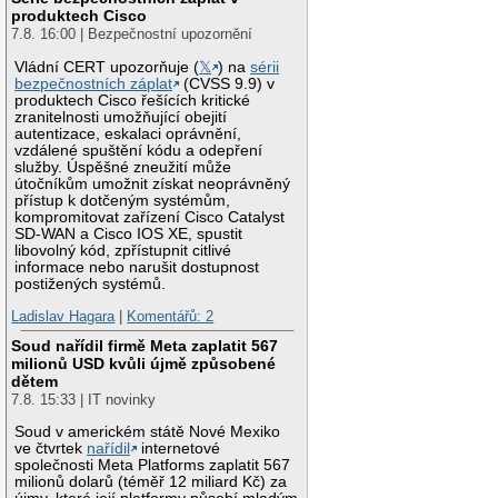
produktech Cisco
7.8. 16:00 | Bezpečnostní upozornění
Vládní CERT upozorňuje (
𝕏
) na
sérii
bezpečnostních záplat
(CVSS 9.9) v
produktech Cisco řešících kritické
zranitelnosti umožňující obejití
autentizace, eskalaci oprávnění,
vzdálené spuštění kódu a odepření
služby. Úspěšné zneužití může
útočníkům umožnit získat neoprávněný
přístup k dotčeným systémům,
kompromitovat zařízení Cisco Catalyst
SD-WAN a Cisco IOS XE, spustit
libovolný kód, zpřístupnit citlivé
informace nebo narušit dostupnost
postižených systémů.
Ladislav Hagara
|
Komentářů: 2
Soud nařídil firmě Meta zaplatit 567
milionů USD kvůli újmě způsobené
dětem
7.8. 15:33 | IT novinky
Soud v americkém státě Nové Mexiko
ve čtvrtek
nařídil
internetové
společnosti Meta Platforms zaplatit 567
milionů dolarů (téměř 12 miliard Kč) za