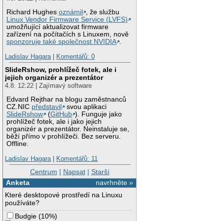
Richard Hughes
oznámil
, že službu
Linux Vendor Firmware Service (LVFS)
umožňující aktualizovat firmware
zařízení na počítačích s Linuxem, nově
sponzoruje také společnost NVIDIA
.
Ladislav Hagara
|
Komentářů: 0
SlideRshow, prohlížeč fotek, ale i
jejich organizér a prezentátor
4.8. 12:22 | Zajímavý software
Edvard Rejthar na blogu zaměstnanců
CZ.NIC
představil
svou aplikaci
SlideRshow
(
GitHub
). Funguje jako
prohlížeč fotek, ale i jako jejich
organizér a prezentátor. Neinstaluje se,
běží přímo v prohlížeči. Bez serveru.
Offline.
Ladislav Hagara
|
Komentářů: 11
Centrum
|
Napsat
|
Starší
Anketa
navrhněte »
Které desktopové prostředí na Linuxu
používáte?
Budgie
(
10%
)