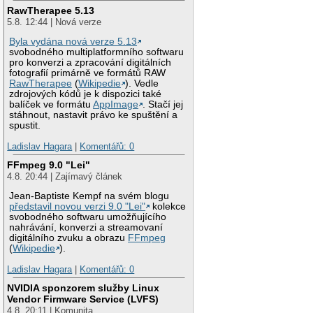
RawTherapee 5.13
5.8. 12:44 | Nová verze
Byla vydána nová verze 5.13
svobodného multiplatformního softwaru
pro konverzi a zpracování digitálních
fotografií primárně ve formátů RAW
RawTherapee
(
Wikipedie
). Vedle
zdrojových kódů je k dispozici také
balíček ve formátu
AppImage
. Stačí jej
stáhnout, nastavit právo ke spuštění a
spustit.
Ladislav Hagara
|
Komentářů: 0
FFmpeg 9.0 "Lei"
4.8. 20:44 | Zajímavý článek
Jean-Baptiste Kempf na svém blogu
představil novou verzi 9.0 "Lei"
kolekce
svobodného softwaru umožňujícího
nahrávání, konverzi a streamovaní
digitálního zvuku a obrazu
FFmpeg
(
Wikipedie
).
Ladislav Hagara
|
Komentářů: 0
NVIDIA sponzorem služby Linux
Vendor Firmware Service (LVFS)
4.8. 20:11 | Komunita