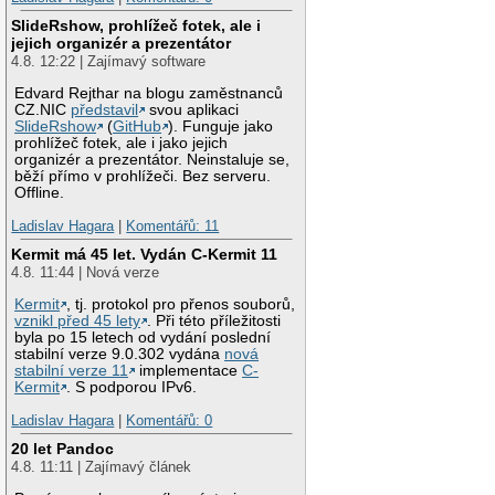
SlideRshow, prohlížeč fotek, ale i
jejich organizér a prezentátor
4.8. 12:22 | Zajímavý software
Edvard Rejthar na blogu zaměstnanců
CZ.NIC
představil
svou aplikaci
SlideRshow
(
GitHub
). Funguje jako
prohlížeč fotek, ale i jako jejich
organizér a prezentátor. Neinstaluje se,
běží přímo v prohlížeči. Bez serveru.
Offline.
Ladislav Hagara
|
Komentářů: 11
Kermit má 45 let. Vydán C-Kermit 11
4.8. 11:44 | Nová verze
Kermit
, tj. protokol pro přenos souborů,
vznikl před 45 lety
. Při této příležitosti
byla po 15 letech od vydání poslední
stabilní verze 9.0.302 vydána
nová
stabilní verze 11
implementace
C-
Kermit
. S podporou IPv6.
Ladislav Hagara
|
Komentářů: 0
20 let Pandoc
4.8. 11:11 | Zajímavý článek