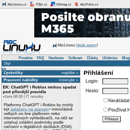
AbcLinuxu.cz
ITBiz.cz
HDmag.cz
AbcPráce.cz
AbcLinuxu
hledá autory
!
Poradna
FAQ
Hardware
Software
Články
Učebnice
Blog
Styl
×
Přihlášení
Zprávičky
napište »
Pracovní nabídky
inzerujte »
Login:
EK: ChatGPT i Roblox mohou spadat
Heslo:
pod přísnější pravidla
včera 08:00 | IT novinky
Neukládat 
Platformy ChatGPT i Roblox by mohly
být
zařazeny na seznam
mimořádně
Používat H
velkých on-line platforem nebo
internetových vyhledávačů, na něž se
vztahují zvláštní podmínky podle
nařízení o digitálních službách (DSA).