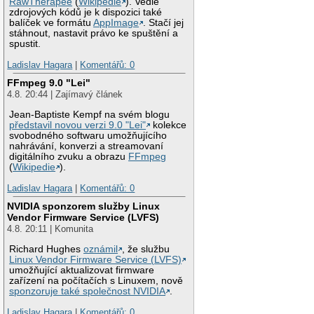
RawTherapee
(
Wikipedie
). Vedle
zdrojových kódů je k dispozici také
balíček ve formátu
AppImage
. Stačí jej
stáhnout, nastavit právo ke spuštění a
spustit.
Ladislav Hagara
|
Komentářů: 0
FFmpeg 9.0 "Lei"
4.8. 20:44 | Zajímavý článek
Jean-Baptiste Kempf na svém blogu
představil novou verzi 9.0 "Lei"
kolekce
svobodného softwaru umožňujícího
nahrávání, konverzi a streamovaní
digitálního zvuku a obrazu
FFmpeg
(
Wikipedie
).
Ladislav Hagara
|
Komentářů: 0
NVIDIA sponzorem služby Linux
Vendor Firmware Service (LVFS)
4.8. 20:11 | Komunita
Richard Hughes
oznámil
, že službu
Linux Vendor Firmware Service (LVFS)
umožňující aktualizovat firmware
zařízení na počítačích s Linuxem, nově
sponzoruje také společnost NVIDIA
.
Ladislav Hagara
|
Komentářů: 0