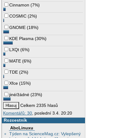
Cinnamon
(
7%
)
COSMIC
(
2%
)
GNOME
(
18%
)
KDE Plasma
(
30%
)
LXQt
(
6%
)
MATE
(
6%
)
TDE
(
2%
)
Xfce
(
15%
)
jiné/žádné
(
23%
)
Celkem 2335 hlasů
Komentářů: 30
, poslední 3.4. 20:20
Rozcestník
AbcLinuxu
Týden na ScienceMag.cz: Vylepšený