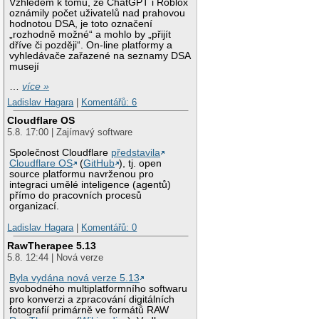
Vzhledem k tomu, že ChatGPT i Roblox
oznámily počet uživatelů nad prahovou
hodnotou DSA, je toto označení
„rozhodně možné“ a mohlo by „přijít
dříve či později“. On-line platformy a
vyhledávače zařazené na seznamy DSA
musejí
…
více »
Ladislav Hagara
|
Komentářů: 6
Cloudflare OS
5.8. 17:00 | Zajímavý software
Společnost Cloudflare
představila
Cloudflare OS
(
GitHub
), tj. open
source platformu navrženou pro
integraci umělé inteligence (agentů)
přímo do pracovních procesů
organizací.
Ladislav Hagara
|
Komentářů: 0
RawTherapee 5.13
5.8. 12:44 | Nová verze
Byla vydána nová verze 5.13
svobodného multiplatformního softwaru
pro konverzi a zpracování digitálních
fotografií primárně ve formátů RAW