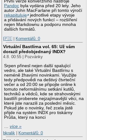
První verze konverzního nástroje
Pandoc
byla vydána před 20 lety. Jeho
autor John MacFarlane při tomto výročí
rekapituluje
jednotlivé etapy vývoje
a přidávání nových funkcí – rozšíření
nejen Markdownu a podporu mnoha
dalších formátů.
|🇵🇸
|
Komentářů: 0
Virtuální Bastlírna vol. 65: Už vám
dorazil předobjednaný INDX?
4.8. 00:55 | Pozvánky
Srpen přinesl nejen další spalující
vedro, ale také Virtuální Bastlírnu s
neméně žhavými novinkami. Využijte
tedy předpovědi na deštivý čtvrteční
večer a od 20:00 se připojte online k
tomuto neformálnímu setkání kutilů,
techniků a vědců, kde se strahovskými
bastlíři proberete nejzajímavější věci, na
které jste narazili za poslední měsíc.
Pokud jde o novinky, řeč zcela jistě
přijde na systém INDX pro tiskárny
Průša, který na konci
…
více »
bkralik
|
Komentářů: 0