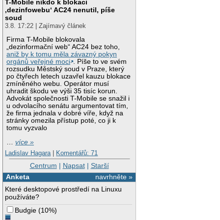
T-Mobile nikdo k blokaci
‚dezinfowebu‘ AC24 nenutil, píše
soud
3.8. 17:22 | Zajímavý článek
Firma T-Mobile blokovala
„dezinformační web“ AC24 bez toho,
aniž by k tomu měla závazný pokyn
orgánů veřejné moci
. Píše to ve svém
rozsudku Městský soud v Praze, který
po čtyřech letech uzavřel kauzu blokace
zmíněného webu. Operátor musí
uhradit škodu ve výši 35 tisíc korun.
Advokát společnosti T-Mobile se snažil i
u odvolacího senátu argumentovat tím,
že firma jednala v dobré víře, když na
stránky omezila přístup poté, co ji k
tomu vyzvalo
…
více »
Ladislav Hagara
|
Komentářů: 71
Centrum
|
Napsat
|
Starší
Anketa
navrhněte »
Které desktopové prostředí na Linuxu
používáte?
Budgie
(
10%
)