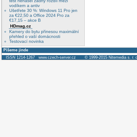
test nenašel žádný rozdíl mezi
vodíkem a antiv
Ušetřete 30 %: Windows 11 Pro jen
za €22,50 a Office 2024 Pro za
€17,15 – akce B
HDmag.cz
Kamery do bytu přinesou maximální
přehled o vaší domácnosti
Testovací novinka
Píšeme jinde
ISSN 1214-1267
www.czech-server.cz
© 1999-2015
Nitemedia s. r. 