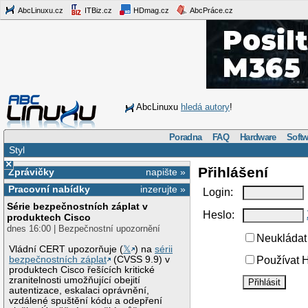
AbcLinuxu.cz
ITBiz.cz
HDmag.cz
AbcPráce.cz
AbcLinuxu
hledá autory
!
Poradna
FAQ
Hardware
Softw
Styl
×
Přihlášení
Zprávičky
napište »
Pracovní nabídky
inzerujte »
Login:
Série bezpečnostních záplat v
Heslo:
produktech Cisco
dnes 16:00 | Bezpečnostní upozornění
Neukládat 
Vládní CERT upozorňuje (
𝕏
) na
sérii
bezpečnostních záplat
(CVSS 9.9) v
Používat H
produktech Cisco řešících kritické
zranitelnosti umožňující obejití
autentizace, eskalaci oprávnění,
vzdálené spuštění kódu a odepření