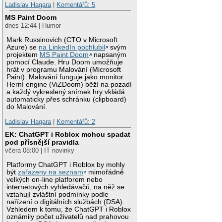
Ladislav Hagara
|
Komentářů: 5
MS Paint Doom
dnes 12:44 | Humor
Mark Russinovich (CTO v Microsoft
Azure) se
na LinkedIn pochlubil
svým
projektem
MS Paint Doom
napsaným
pomocí Claude. Hru Doom umožňuje
hrát v programu Malování (Microsoft
Paint). Malování funguje jako monitor.
Herní engine (ViZDoom) běží na pozadí
a každý vykreslený snímek hry vkládá
automaticky přes schránku (clipboard)
do Malování.
Ladislav Hagara
|
Komentářů: 2
EK: ChatGPT i Roblox mohou spadat
pod přísnější pravidla
včera 08:00 | IT novinky
Platformy ChatGPT i Roblox by mohly
být
zařazeny na seznam
mimořádně
velkých on-line platforem nebo
internetových vyhledávačů, na něž se
vztahují zvláštní podmínky podle
nařízení o digitálních službách (DSA).
Vzhledem k tomu, že ChatGPT i Roblox
oznámily počet uživatelů nad prahovou