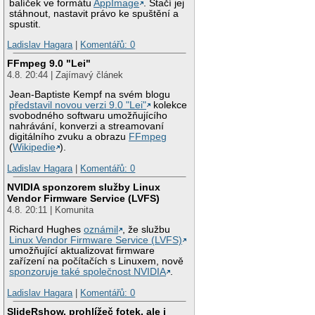
balíček ve formátu
AppImage
. Stačí jej
stáhnout, nastavit právo ke spuštění a
spustit.
Ladislav Hagara
|
Komentářů: 0
FFmpeg 9.0 "Lei"
4.8. 20:44 | Zajímavý článek
Jean-Baptiste Kempf na svém blogu
představil novou verzi 9.0 "Lei"
kolekce
svobodného softwaru umožňujícího
nahrávání, konverzi a streamovaní
digitálního zvuku a obrazu
FFmpeg
(
Wikipedie
).
Ladislav Hagara
|
Komentářů: 0
NVIDIA sponzorem služby Linux
Vendor Firmware Service (LVFS)
4.8. 20:11 | Komunita
Richard Hughes
oznámil
, že službu
Linux Vendor Firmware Service (LVFS)
umožňující aktualizovat firmware
zařízení na počítačích s Linuxem, nově
sponzoruje také společnost NVIDIA
.
Ladislav Hagara
|
Komentářů: 0
SlideRshow, prohlížeč fotek, ale i