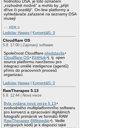
hodnotou DSA, je toto označení
„rozhodně možné“ a mohlo by „přijít
dříve či později“. On-line platformy a
vyhledávače zařazené na seznamy DSA
musejí
…
více »
Ladislav Hagara
|
Komentářů: 9
Cloudflare OS
5.8. 17:00 | Zajímavý software
Společnost Cloudflare
představila
Cloudflare OS
(
GitHub
), tj. open
source platformu navrženou pro
integraci umělé inteligence (agentů)
přímo do pracovních procesů
organizací.
Ladislav Hagara
|
Komentářů: 0
RawTherapee 5.13
5.8. 12:44 | Nová verze
Byla vydána nová verze 5.13
svobodného multiplatformního softwaru
pro konverzi a zpracování digitálních
fotografií primárně ve formátů RAW
RawTherapee
(
Wikipedie
). Vedle
zdrojových kódů je k dispozici také