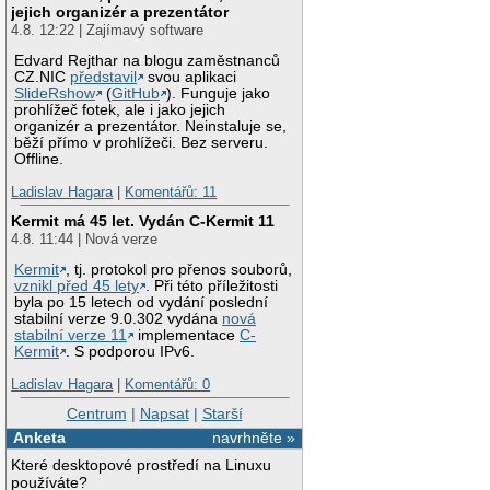
jejich organizér a prezentátor
4.8. 12:22 | Zajímavý software
Edvard Rejthar na blogu zaměstnanců
CZ.NIC
představil
svou aplikaci
SlideRshow
(
GitHub
). Funguje jako
prohlížeč fotek, ale i jako jejich
organizér a prezentátor. Neinstaluje se,
běží přímo v prohlížeči. Bez serveru.
Offline.
Ladislav Hagara
|
Komentářů: 11
Kermit má 45 let. Vydán C-Kermit 11
4.8. 11:44 | Nová verze
Kermit
, tj. protokol pro přenos souborů,
vznikl před 45 lety
. Při této příležitosti
byla po 15 letech od vydání poslední
stabilní verze 9.0.302 vydána
nová
stabilní verze 11
implementace
C-
Kermit
. S podporou IPv6.
Ladislav Hagara
|
Komentářů: 0
Centrum
|
Napsat
|
Starší
Anketa
navrhněte »
Které desktopové prostředí na Linuxu
používáte?