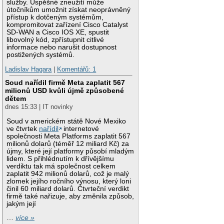
služby. Úspěšné zneužití může
útočníkům umožnit získat neoprávněný
přístup k dotčeným systémům,
kompromitovat zařízení Cisco Catalyst
SD-WAN a Cisco IOS XE, spustit
libovolný kód, zpřístupnit citlivé
informace nebo narušit dostupnost
postižených systémů.
Ladislav Hagara
|
Komentářů: 1
Soud nařídil firmě Meta zaplatit 567
milionů USD kvůli újmě způsobené
dětem
dnes 15:33 | IT novinky
Soud v americkém státě Nové Mexiko
ve čtvrtek
nařídil
internetové
společnosti Meta Platforms zaplatit 567
milionů dolarů (téměř 12 miliard Kč) za
újmy, které její platformy působí mladým
lidem. S přihlédnutím k dřívějšímu
verdiktu tak má společnost celkem
zaplatit 942 milionů dolarů, což je malý
zlomek jejího ročního výnosu, který loni
činil 60 miliard dolarů. Čtvrteční verdikt
firmě také nařizuje, aby změnila způsob,
jakým její
…
více »