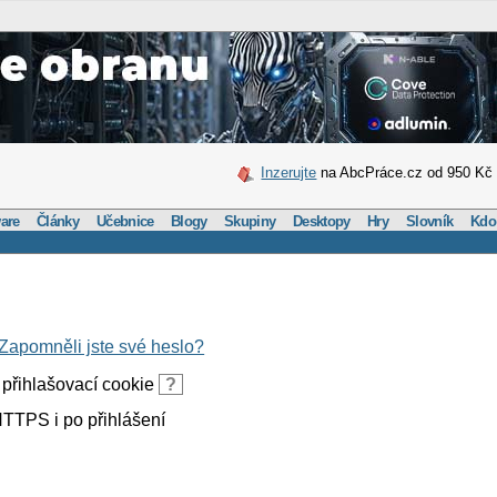
Inzerujte
na AbcPráce.cz od 950 Kč
are
Články
Učebnice
Blogy
Skupiny
Desktopy
Hry
Slovník
Kdo
Zapomněli jste své heslo?
přihlašovací cookie
?
TTPS i po přihlášení