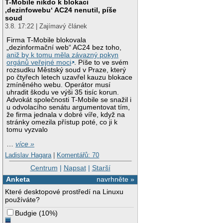
T-Mobile nikdo k blokaci
‚dezinfowebu‘ AC24 nenutil, píše
soud
3.8. 17:22 | Zajímavý článek
Firma T-Mobile blokovala
„dezinformační web“ AC24 bez toho,
aniž by k tomu měla závazný pokyn
orgánů veřejné moci
. Píše to ve svém
rozsudku Městský soud v Praze, který
po čtyřech letech uzavřel kauzu blokace
zmíněného webu. Operátor musí
uhradit škodu ve výši 35 tisíc korun.
Advokát společnosti T-Mobile se snažil i
u odvolacího senátu argumentovat tím,
že firma jednala v dobré víře, když na
stránky omezila přístup poté, co ji k
tomu vyzvalo
…
více »
Ladislav Hagara
|
Komentářů: 70
Centrum
|
Napsat
|
Starší
Anketa
navrhněte »
Které desktopové prostředí na Linuxu
používáte?
Budgie
(
10%
)