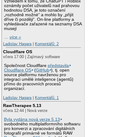
Vzhledem k tomu, že ChatGPT i Roblox
oznámily počet uživatelů nad prahovou
hodnotou DSA, je toto označení
„rozhodně možné“ a mohlo by „přijít
dříve či později“. On-line platformy a
vyhledávače zařazené na seznamy DSA
musejí
…
více »
Ladislav Hagara
|
Komentářů: 2
Cloudflare OS
včera 17:00 | Zajímavý software
Společnost Cloudflare
představila
Cloudflare OS
(
GitHub
), tj. open
source platformu navrženou pro
integraci umělé inteligence (agentů)
přímo do pracovních procesů
organizací.
Ladislav Hagara
|
Komentářů: 1
RawTherapee 5.13
včera 12:44 | Nová verze
Byla vydána nová verze 5.13
svobodného multiplatformního softwaru
pro konverzi a zpracování digitálních
fotografií primárně ve formátů RAW