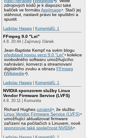
RawTherapee
(
Wikipedie
). Vedle
zdrojových kódů je k dispozici také
balíček ve formátu
AppImage
. Stačí jej
stáhnout, nastavit právo ke spuštění a
spustit.
Ladislav Hagara
|
Komentářů: 1
FFmpeg 9.0 "Lei"
4.8. 20:44 | Zajímavý článek
Jean-Baptiste Kempf na svém blogu
představil novou verzi 9.0 "Lei"
kolekce
svobodného softwaru umožňujícího
nahrávání, konverzi a streamovaní
digitálního zvuku a obrazu
FFmpeg
(
Wikipedie
).
Ladislav Hagara
|
Komentářů: 1
NVIDIA sponzorem služby Linux
Vendor Firmware Service (LVFS)
4.8. 20:11 | Komunita
Richard Hughes
oznámil
, že službu
Linux Vendor Firmware Service (LVFS)
umožňující aktualizovat firmware
zařízení na počítačích s Linuxem, nově
sponzoruje také společnost NVIDIA
.
Ladislav Hagara
|
Komentářů: 1