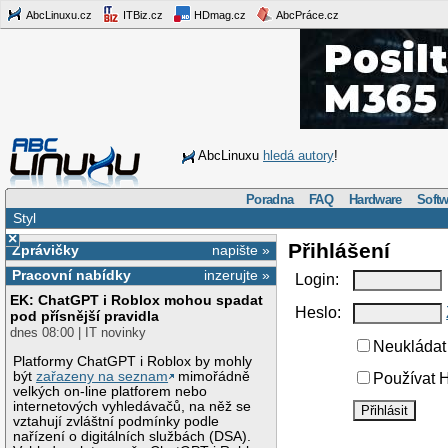
AbcLinuxu.cz
ITBiz.cz
HDmag.cz
AbcPráce.cz
AbcLinuxu
hledá autory
!
Poradna
FAQ
Hardware
Softw
Styl
×
Přihlášení
Zprávičky
napište »
Pracovní nabídky
inzerujte »
Login:
EK: ChatGPT i Roblox mohou spadat
Heslo:
pod přísnější pravidla
dnes 08:00 | IT novinky
Neukládat 
Platformy ChatGPT i Roblox by mohly
být
zařazeny na seznam
mimořádně
Používat H
velkých on-line platforem nebo
internetových vyhledávačů, na něž se
vztahují zvláštní podmínky podle
nařízení o digitálních službách (DSA).