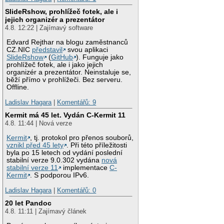
SlideRshow, prohlížeč fotek, ale i
jejich organizér a prezentátor
4.8. 12:22 | Zajímavý software
Edvard Rejthar na blogu zaměstnanců
CZ.NIC
představil
svou aplikaci
SlideRshow
(
GitHub
). Funguje jako
prohlížeč fotek, ale i jako jejich
organizér a prezentátor. Neinstaluje se,
běží přímo v prohlížeči. Bez serveru.
Offline.
Ladislav Hagara
|
Komentářů: 9
Kermit má 45 let. Vydán C-Kermit 11
4.8. 11:44 | Nová verze
Kermit
, tj. protokol pro přenos souborů,
vznikl před 45 lety
. Při této příležitosti
byla po 15 letech od vydání poslední
stabilní verze 9.0.302 vydána
nová
stabilní verze 11
implementace
C-
Kermit
. S podporou IPv6.
Ladislav Hagara
|
Komentářů: 0
20 let Pandoc
4.8. 11:11 | Zajímavý článek