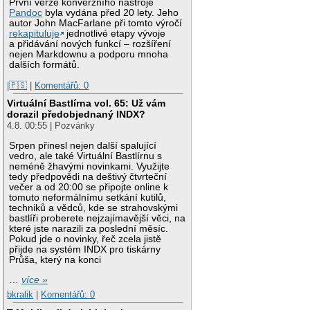
První verze konverzního nástroje
Pandoc
byla vydána před 20 lety. Jeho
autor John MacFarlane při tomto výročí
rekapituluje
jednotlivé etapy vývoje
a přidávání nových funkcí – rozšíření
nejen Markdownu a podporu mnoha
dalších formátů.
|🇵🇸
|
Komentářů: 0
Virtuální Bastlírna vol. 65: Už vám
dorazil předobjednaný INDX?
4.8. 00:55 | Pozvánky
Srpen přinesl nejen další spalující
vedro, ale také Virtuální Bastlírnu s
neméně žhavými novinkami. Využijte
tedy předpovědi na deštivý čtvrteční
večer a od 20:00 se připojte online k
tomuto neformálnímu setkání kutilů,
techniků a vědců, kde se strahovskými
bastlíři proberete nejzajímavější věci, na
které jste narazili za poslední měsíc.
Pokud jde o novinky, řeč zcela jistě
přijde na systém INDX pro tiskárny
Průša, který na konci
…
více »
bkralik
|
Komentářů: 0