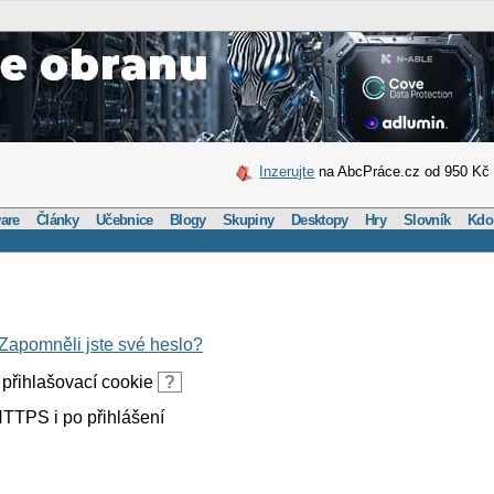
Inzerujte
na AbcPráce.cz od 950 Kč
are
Články
Učebnice
Blogy
Skupiny
Desktopy
Hry
Slovník
Kdo
Zapomněli jste své heslo?
přihlašovací cookie
?
TTPS i po přihlášení