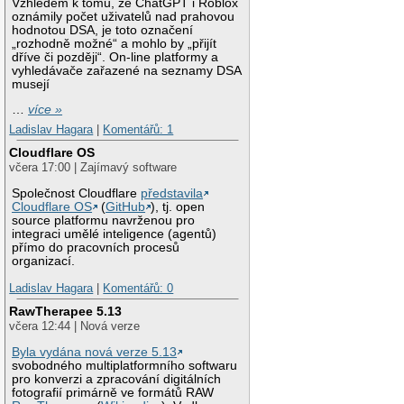
Vzhledem k tomu, že ChatGPT i Roblox
oznámily počet uživatelů nad prahovou
hodnotou DSA, je toto označení
„rozhodně možné“ a mohlo by „přijít
dříve či později“. On-line platformy a
vyhledávače zařazené na seznamy DSA
musejí
…
více »
Ladislav Hagara
|
Komentářů: 1
Cloudflare OS
včera 17:00 | Zajímavý software
Společnost Cloudflare
představila
Cloudflare OS
(
GitHub
), tj. open
source platformu navrženou pro
integraci umělé inteligence (agentů)
přímo do pracovních procesů
organizací.
Ladislav Hagara
|
Komentářů: 0
RawTherapee 5.13
včera 12:44 | Nová verze
Byla vydána nová verze 5.13
svobodného multiplatformního softwaru
pro konverzi a zpracování digitálních
fotografií primárně ve formátů RAW