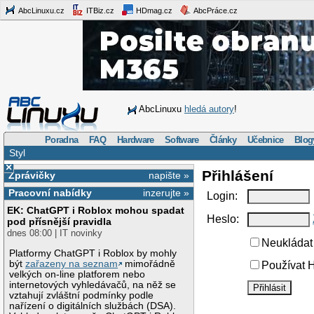
AbcLinuxu.cz
ITBiz.cz
HDmag.cz
AbcPráce.cz
AbcLinuxu
hledá autory
!
Poradna
FAQ
Hardware
Software
Články
Učebnice
Blog
Styl
×
Přihlášení
Zprávičky
napište »
Pracovní nabídky
inzerujte »
Login:
EK: ChatGPT i Roblox mohou spadat
Heslo:
pod přísnější pravidla
dnes 08:00 | IT novinky
Neukládat 
Platformy ChatGPT i Roblox by mohly
být
zařazeny na seznam
mimořádně
Používat H
velkých on-line platforem nebo
internetových vyhledávačů, na něž se
vztahují zvláštní podmínky podle
nařízení o digitálních službách (DSA).