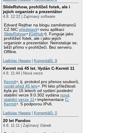
SlideRshow, prohlížeč fotek, ale i
jejich organizér a prezentátor
4.8. 12:22 | Zajímavý software
Edvard Rejthar na blogu zaměstnanců
CZ.NIC
představil
svou aplikaci
SlideRshow
(
GitHub
). Funguje jako
prohlížeč fotek, ale i jako jejich
organizér a prezentátor. Neinstaluje se,
běží přímo v prohlížeči. Bez serveru.
Offline.
Ladislav Hagara
|
Komentářů: 9
Kermit má 45 let. Vydán C-Kermit 11
4.8. 11:44 | Nová verze
Kermit
, tj. protokol pro přenos souborů,
vznikl před 45 lety
. Při této příležitosti
byla po 15 letech od vydání poslední
stabilní verze 9.0.302 vydána
nová
stabilní verze 11
implementace
C-
Kermit
. S podporou IPv6.
Ladislav Hagara
|
Komentářů: 0
20 let Pandoc
4.8. 11:11 | Zajímavý článek