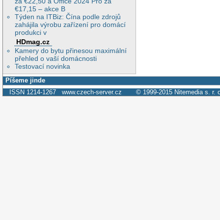
za €22,50 a Office 2024 Pro za
€17,15 – akce B
Týden na ITBiz: Čína podle zdrojů
zahájila výrobu zařízení pro domácí
produkci v
HDmag.cz
Kamery do bytu přinesou maximální
přehled o vaší domácnosti
Testovací novinka
Píšeme jinde
ISSN 1214-1267
www.czech-server.cz
© 1999-2015
Nitemedia s. r. 