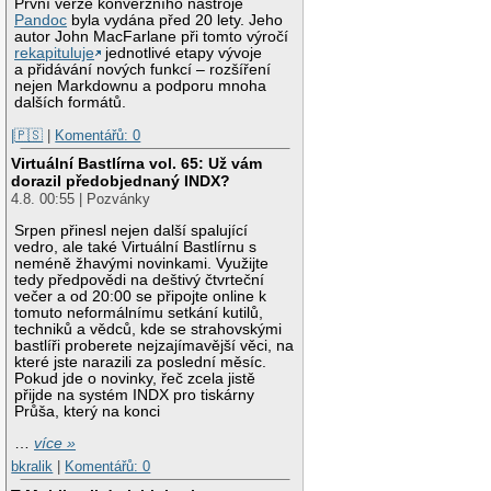
První verze konverzního nástroje
Pandoc
byla vydána před 20 lety. Jeho
autor John MacFarlane při tomto výročí
rekapituluje
jednotlivé etapy vývoje
a přidávání nových funkcí – rozšíření
nejen Markdownu a podporu mnoha
dalších formátů.
|🇵🇸
|
Komentářů: 0
Virtuální Bastlírna vol. 65: Už vám
dorazil předobjednaný INDX?
4.8. 00:55 | Pozvánky
Srpen přinesl nejen další spalující
vedro, ale také Virtuální Bastlírnu s
neméně žhavými novinkami. Využijte
tedy předpovědi na deštivý čtvrteční
večer a od 20:00 se připojte online k
tomuto neformálnímu setkání kutilů,
techniků a vědců, kde se strahovskými
bastlíři proberete nejzajímavější věci, na
které jste narazili za poslední měsíc.
Pokud jde o novinky, řeč zcela jistě
přijde na systém INDX pro tiskárny
Průša, který na konci
…
více »
bkralik
|
Komentářů: 0