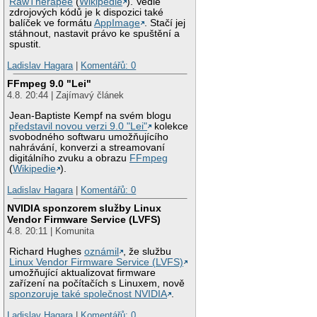
RawTherapee
(
Wikipedie
). Vedle
zdrojových kódů je k dispozici také
balíček ve formátu
AppImage
. Stačí jej
stáhnout, nastavit právo ke spuštění a
spustit.
Ladislav Hagara
|
Komentářů: 0
FFmpeg 9.0 "Lei"
4.8. 20:44 | Zajímavý článek
Jean-Baptiste Kempf na svém blogu
představil novou verzi 9.0 "Lei"
kolekce
svobodného softwaru umožňujícího
nahrávání, konverzi a streamovaní
digitálního zvuku a obrazu
FFmpeg
(
Wikipedie
).
Ladislav Hagara
|
Komentářů: 0
NVIDIA sponzorem služby Linux
Vendor Firmware Service (LVFS)
4.8. 20:11 | Komunita
Richard Hughes
oznámil
, že službu
Linux Vendor Firmware Service (LVFS)
umožňující aktualizovat firmware
zařízení na počítačích s Linuxem, nově
sponzoruje také společnost NVIDIA
.
Ladislav Hagara
|
Komentářů: 0