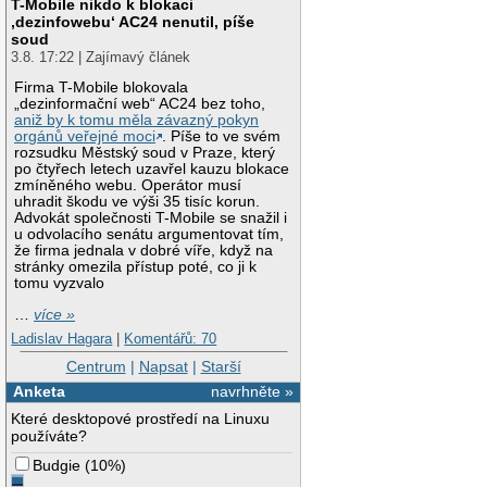
T-Mobile nikdo k blokaci
‚dezinfowebu‘ AC24 nenutil, píše
soud
3.8. 17:22 | Zajímavý článek
Firma T-Mobile blokovala
„dezinformační web“ AC24 bez toho,
aniž by k tomu měla závazný pokyn
orgánů veřejné moci
. Píše to ve svém
rozsudku Městský soud v Praze, který
po čtyřech letech uzavřel kauzu blokace
zmíněného webu. Operátor musí
uhradit škodu ve výši 35 tisíc korun.
Advokát společnosti T-Mobile se snažil i
u odvolacího senátu argumentovat tím,
že firma jednala v dobré víře, když na
stránky omezila přístup poté, co ji k
tomu vyzvalo
…
více »
Ladislav Hagara
|
Komentářů: 70
Centrum
|
Napsat
|
Starší
Anketa
navrhněte »
Které desktopové prostředí na Linuxu
používáte?
Budgie
(
10%
)