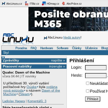
AbcLinuxu.cz
ITBiz.cz
HDmag.cz
AbcPráce.cz
AbcLinuxu
hledá autory
!
Poradna
FAQ
Hardware
Software
Články
Učebnice
Blog
Styl
×
Přihlášení
Zprávičky
napište »
Pracovní nabídky
inzerujte »
Login:
Quake: Dawn of the Machine
Heslo:
včera 04:44 | IT novinky
U příležitosti 30. výročí vydání
Neukládat 
počítačové hry
Quake
byla
vydána
nová epizoda
s názvem
Dawn of the
Používat H
Machine
(
Steam
).
Ladislav Hagara
|
Komentářů: 3
Série bezpečnostních záplat v