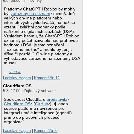
6.8. 08:00 | IT novinky
Platformy ChatGPT i Roblox by mohly
být
zařazeny na seznam
mimořádně
velkých on-line platforem nebo
internetových vyhledávačů, na něž se
vztahují zvláštní podmínky podle
nařízení o digitálních službách (DSA).
Vzhledem k tomu, že ChatGPT i Roblox
oznámily počet uživatelů nad prahovou
hodnotou DSA, je toto označení
„rozhodně možné“ a mohlo by „přijít
dříve či později“. On-line platformy a
vyhledávače zařazené na seznamy DSA
musejí
…
více »
Ladislav Hagara
|
Komentářů: 12
Cloudflare OS
5.8. 17:00 | Zajímavý software
Společnost Cloudflare
představila
Cloudflare OS
(
GitHub
), tj. open
source platformu navrženou pro
integraci umělé inteligence (agentů)
přímo do pracovních procesů
organizací.
Ladislav Hagara
|
Komentářů: 0