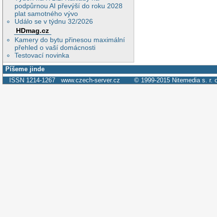
podpůrnou AI převýší do roku 2028
plat samotného vývo
Událo se v týdnu 32/2026
HDmag.cz
Kamery do bytu přinesou maximální
přehled o vaší domácnosti
Testovací novinka
Píšeme jinde
ISSN 1214-1267
www.czech-server.cz
© 1999-2015
Nitemedia s. r. 