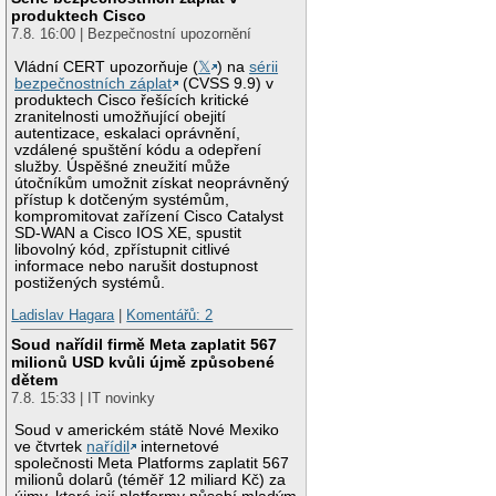
produktech Cisco
7.8. 16:00 | Bezpečnostní upozornění
Vládní CERT upozorňuje (
𝕏
) na
sérii
bezpečnostních záplat
(CVSS 9.9) v
produktech Cisco řešících kritické
zranitelnosti umožňující obejití
autentizace, eskalaci oprávnění,
vzdálené spuštění kódu a odepření
služby. Úspěšné zneužití může
útočníkům umožnit získat neoprávněný
přístup k dotčeným systémům,
kompromitovat zařízení Cisco Catalyst
SD-WAN a Cisco IOS XE, spustit
libovolný kód, zpřístupnit citlivé
informace nebo narušit dostupnost
postižených systémů.
Ladislav Hagara
|
Komentářů: 2
Soud nařídil firmě Meta zaplatit 567
milionů USD kvůli újmě způsobené
dětem
7.8. 15:33 | IT novinky
Soud v americkém státě Nové Mexiko
ve čtvrtek
nařídil
internetové
společnosti Meta Platforms zaplatit 567
milionů dolarů (téměř 12 miliard Kč) za