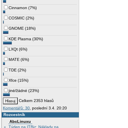
Cinnamon
(
7%
)
COSMIC
(
2%
)
GNOME
(
18%
)
KDE Plasma
(
30%
)
LXQt
(
6%
)
MATE
(
6%
)
TDE
(
2%
)
Xfce
(
15%
)
jiné/žádné
(
23%
)
Celkem 2353 hlasů
Komentářů: 30
, poslední 3.4. 20:20
Rozcestník
AbcLinuxu
Týden na ITBiz: Náklady na