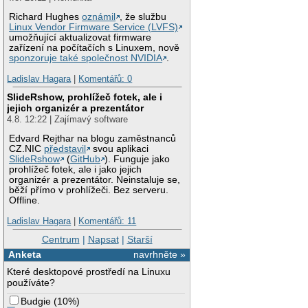
Richard Hughes
oznámil
, že službu
Linux Vendor Firmware Service (LVFS)
umožňující aktualizovat firmware
zařízení na počítačích s Linuxem, nově
sponzoruje také společnost NVIDIA
.
Ladislav Hagara
|
Komentářů: 0
SlideRshow, prohlížeč fotek, ale i
jejich organizér a prezentátor
4.8. 12:22 | Zajímavý software
Edvard Rejthar na blogu zaměstnanců
CZ.NIC
představil
svou aplikaci
SlideRshow
(
GitHub
). Funguje jako
prohlížeč fotek, ale i jako jejich
organizér a prezentátor. Neinstaluje se,
běží přímo v prohlížeči. Bez serveru.
Offline.
Ladislav Hagara
|
Komentářů: 11
Centrum
|
Napsat
|
Starší
Anketa
navrhněte »
Které desktopové prostředí na Linuxu
používáte?
Budgie
(
10%
)