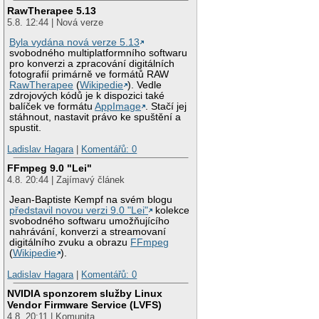
RawTherapee 5.13
5.8. 12:44 | Nová verze
Byla vydána nová verze 5.13
svobodného multiplatformního softwaru
pro konverzi a zpracování digitálních
fotografií primárně ve formátů RAW
RawTherapee
(
Wikipedie
). Vedle
zdrojových kódů je k dispozici také
balíček ve formátu
AppImage
. Stačí jej
stáhnout, nastavit právo ke spuštění a
spustit.
Ladislav Hagara
|
Komentářů: 0
FFmpeg 9.0 "Lei"
4.8. 20:44 | Zajímavý článek
Jean-Baptiste Kempf na svém blogu
představil novou verzi 9.0 "Lei"
kolekce
svobodného softwaru umožňujícího
nahrávání, konverzi a streamovaní
digitálního zvuku a obrazu
FFmpeg
(
Wikipedie
).
Ladislav Hagara
|
Komentářů: 0
NVIDIA sponzorem služby Linux
Vendor Firmware Service (LVFS)
4.8. 20:11 | Komunita