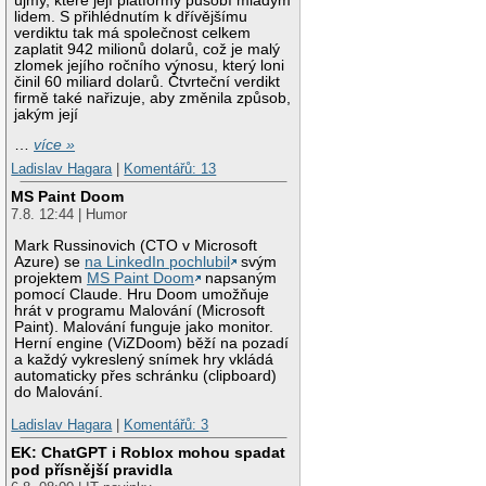
újmy, které její platformy působí mladým
lidem. S přihlédnutím k dřívějšímu
verdiktu tak má společnost celkem
zaplatit 942 milionů dolarů, což je malý
zlomek jejího ročního výnosu, který loni
činil 60 miliard dolarů. Čtvrteční verdikt
firmě také nařizuje, aby změnila způsob,
jakým její
…
více »
Ladislav Hagara
|
Komentářů: 13
MS Paint Doom
7.8. 12:44 | Humor
Mark Russinovich (CTO v Microsoft
Azure) se
na LinkedIn pochlubil
svým
projektem
MS Paint Doom
napsaným
pomocí Claude. Hru Doom umožňuje
hrát v programu Malování (Microsoft
Paint). Malování funguje jako monitor.
Herní engine (ViZDoom) běží na pozadí
a každý vykreslený snímek hry vkládá
automaticky přes schránku (clipboard)
do Malování.
Ladislav Hagara
|
Komentářů: 3
EK: ChatGPT i Roblox mohou spadat
pod přísnější pravidla