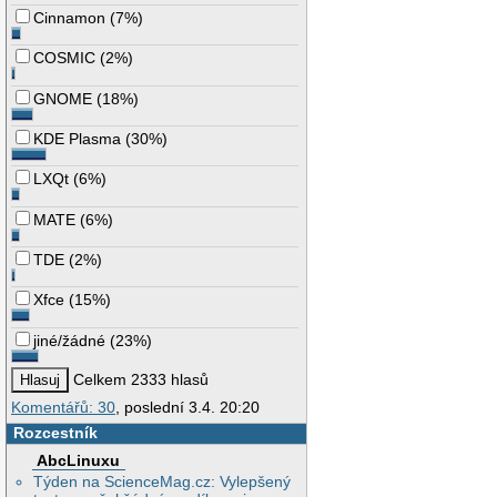
Cinnamon
(
7%
)
COSMIC
(
2%
)
GNOME
(
18%
)
KDE Plasma
(
30%
)
LXQt
(
6%
)
MATE
(
6%
)
TDE
(
2%
)
Xfce
(
15%
)
jiné/žádné
(
23%
)
Celkem 2333 hlasů
Komentářů: 30
, poslední 3.4. 20:20
Rozcestník
AbcLinuxu
Týden na ScienceMag.cz: Vylepšený