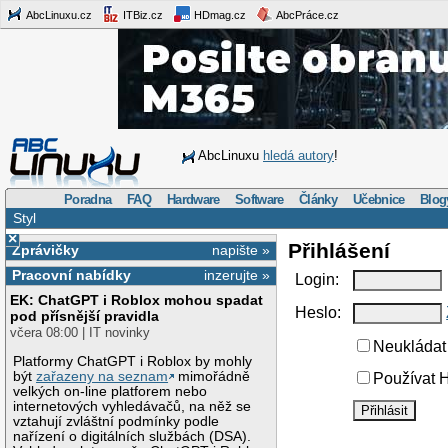
AbcLinuxu.cz
ITBiz.cz
HDmag.cz
AbcPráce.cz
AbcLinuxu
hledá autory
!
Poradna
FAQ
Hardware
Software
Články
Učebnice
Blog
Styl
×
Přihlášení
Zprávičky
napište »
Pracovní nabídky
inzerujte »
Login:
EK: ChatGPT i Roblox mohou spadat
Heslo:
pod přísnější pravidla
včera 08:00 | IT novinky
Neukládat 
Platformy ChatGPT i Roblox by mohly
být
zařazeny na seznam
mimořádně
Používat H
velkých on-line platforem nebo
internetových vyhledávačů, na něž se
vztahují zvláštní podmínky podle
nařízení o digitálních službách (DSA).