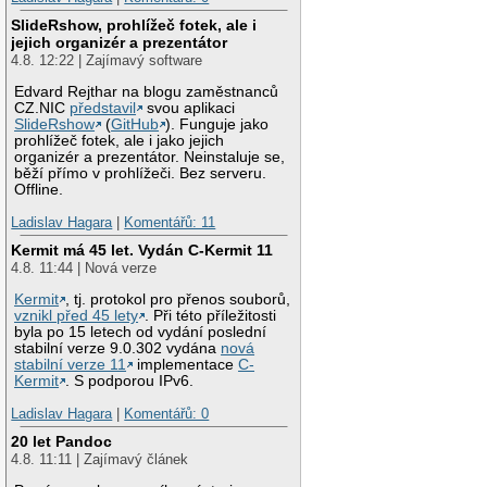
SlideRshow, prohlížeč fotek, ale i
jejich organizér a prezentátor
4.8. 12:22 | Zajímavý software
Edvard Rejthar na blogu zaměstnanců
CZ.NIC
představil
svou aplikaci
SlideRshow
(
GitHub
). Funguje jako
prohlížeč fotek, ale i jako jejich
organizér a prezentátor. Neinstaluje se,
běží přímo v prohlížeči. Bez serveru.
Offline.
Ladislav Hagara
|
Komentářů: 11
Kermit má 45 let. Vydán C-Kermit 11
4.8. 11:44 | Nová verze
Kermit
, tj. protokol pro přenos souborů,
vznikl před 45 lety
. Při této příležitosti
byla po 15 letech od vydání poslední
stabilní verze 9.0.302 vydána
nová
stabilní verze 11
implementace
C-
Kermit
. S podporou IPv6.
Ladislav Hagara
|
Komentářů: 0
20 let Pandoc
4.8. 11:11 | Zajímavý článek