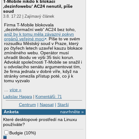
T-Mobile nikdo k blokaci
‚dezinfowebu‘ AC24 nenutil, píše
soud
3.8. 17:22 | Zajímavý článek
Firma T-Mobile blokovala
„dezinformační web“ AC24 bez toho,
aniž by k tomu měla závazný pokyn
orgánů veřejné moci
. Píše to ve svém
rozsudku Městský soud v Praze, který
po čtyřech letech uzavřel kauzu blokace
zmíněného webu. Operátor musí
uhradit škodu ve výši 35 tisíc korun.
Advokát společnosti T-Mobile se snažil i
u odvolacího senátu argumentovat tím,
že firma jednala v dobré víře, když na
stránky omezila přístup poté, co ji k
tomu vyzvalo
…
více »
Ladislav Hagara
|
Komentářů: 71
Centrum
|
Napsat
|
Starší
Anketa
navrhněte »
Které desktopové prostředí na Linuxu
používáte?
Budgie
(
10%
)