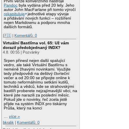
První verze konverzního nástroje
Pandoc
byla vydána před 20 lety. Jeho
autor John MacFarlane při tomto výročí
rekapituluje
jednotlivé etapy vývoje
a přidávání nových funkcí – rozšíření
nejen Markdownu a podporu mnoha
dalších formátů.
|🇵🇸
|
Komentářů: 0
Virtuální Bastlírna vol. 65: Už vám
dorazil předobjednaný INDX?
4.8. 00:55 | Pozvánky
Srpen přinesl nejen další spalující
vedro, ale také Virtuální Bastlírnu s
neméně žhavými novinkami. Využijte
tedy předpovědi na deštivý čtvrteční
večer a od 20:00 se připojte online k
tomuto neformálnímu setkání kutilů,
techniků a vědců, kde se strahovskými
bastlíři proberete nejzajímavější věci, na
které jste narazili za poslední měsíc.
Pokud jde o novinky, řeč zcela jistě
přijde na systém INDX pro tiskárny
Průša, který na konci
…
více »
bkralik
|
Komentářů: 0