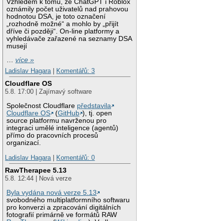
Vzhledem k tomu, že ChatGPT i Roblox
oznámily počet uživatelů nad prahovou
hodnotou DSA, je toto označení
„rozhodně možné“ a mohlo by „přijít
dříve či později“. On-line platformy a
vyhledávače zařazené na seznamy DSA
musejí
…
více »
Ladislav Hagara
|
Komentářů: 3
Cloudflare OS
5.8. 17:00 | Zajímavý software
Společnost Cloudflare
představila
Cloudflare OS
(
GitHub
), tj. open
source platformu navrženou pro
integraci umělé inteligence (agentů)
přímo do pracovních procesů
organizací.
Ladislav Hagara
|
Komentářů: 0
RawTherapee 5.13
5.8. 12:44 | Nová verze
Byla vydána nová verze 5.13
svobodného multiplatformního softwaru
pro konverzi a zpracování digitálních
fotografií primárně ve formátů RAW