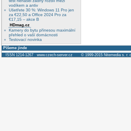
test nenašel žádný rozdíl mezi
vodíkem a antiv
Ušetřete 30 %: Windows 11 Pro jen
za €22,50 a Office 2024 Pro za
€17,15 – akce B
HDmag.cz
Kamery do bytu přinesou maximální
přehled o vaší domácnosti
Testovací novinka
Píšeme jinde
ISSN 1214-1267
www.czech-server.cz
© 1999-2015
Nitemedia s. r. 