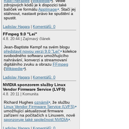
RawTherapee
(
Wikipedie
). Vedle
zdrojových kódů je k dispozici také
balíček ve formátu
AppImage
. Stačí jej
stáhnout, nastavit právo ke spuštění a
spustit.
Ladislav Hagara
|
Komentářů: 0
FFmpeg 9.0 "Lei"
4.8. 20:44 | Zajímavý článek
Jean-Baptiste Kempf na svém blogu
představil novou verzi 9.0 "Lei"
kolekce
svobodného softwaru umožňujícího
nahrávání, konverzi a streamovaní
digitálního zvuku a obrazu
FFmpeg
(
Wikipedie
).
Ladislav Hagara
|
Komentářů: 0
NVIDIA sponzorem služby Linux
Vendor Firmware Service (LVFS)
4.8. 20:11 | Komunita
Richard Hughes
oznámil
, že službu
Linux Vendor Firmware Service (LVFS)
umožňující aktualizovat firmware
zařízení na počítačích s Linuxem, nově
sponzoruje také společnost NVIDIA
.
Ladislav Hagara
|
Komentářů: 0