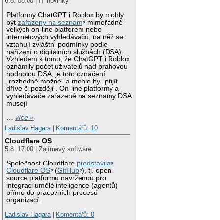
6.8. 08:00 | IT novinky
Platformy ChatGPT i Roblox by mohly
být
zařazeny na seznam
mimořádně
velkých on-line platforem nebo
internetových vyhledávačů, na něž se
vztahují zvláštní podmínky podle
nařízení o digitálních službách (DSA).
Vzhledem k tomu, že ChatGPT i Roblox
oznámily počet uživatelů nad prahovou
hodnotou DSA, je toto označení
„rozhodně možné“ a mohlo by „přijít
dříve či později“. On-line platformy a
vyhledávače zařazené na seznamy DSA
musejí
…
více »
Ladislav Hagara
|
Komentářů: 10
Cloudflare OS
5.8. 17:00 | Zajímavý software
Společnost Cloudflare
představila
Cloudflare OS
(
GitHub
), tj. open
source platformu navrženou pro
integraci umělé inteligence (agentů)
přímo do pracovních procesů
organizací.
Ladislav Hagara
|
Komentářů: 0