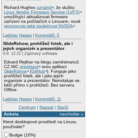
Richard Hughes
oznámil
, že službu
Linux Vendor Firmware Service (LVFS)
umožňující aktualizovat firmware
zařízení na počítačích s Linuxem, nově
sponzoruje také společnost NVIDIA
.
Ladislav Hagara
|
Komentářů: 0
SlideRshow, prohlížeč fotek, ale i
jejich organizér a prezentátor
4.8. 12:22 | Zajímavý software
Edvard Rejthar na blogu zaměstnanců
CZ.NIC
představil
svou aplikaci
SlideRshow
(
GitHub
). Funguje jako
prohlížeč fotek, ale i jako jejich
organizér a prezentátor. Neinstaluje se,
běží přímo v prohlížeči. Bez serveru.
Offline.
Ladislav Hagara
|
Komentářů: 11
Centrum
|
Napsat
|
Starší
Anketa
navrhněte »
Které desktopové prostředí na Linuxu
používáte?
Budgie
(
10%
)