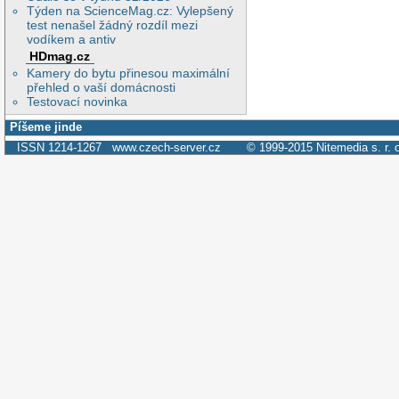
Týden na ScienceMag.cz: Vylepšený
test nenašel žádný rozdíl mezi
vodíkem a antiv
HDmag.cz
Kamery do bytu přinesou maximální
přehled o vaší domácnosti
Testovací novinka
Píšeme jinde
ISSN 1214-1267
www.czech-server.cz
© 1999-2015
Nitemedia s. r. 