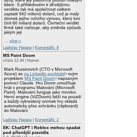
újmy, které její platformy působí mladým
lidem. S přihlédnutím k dřívějšímu
verdiktu tak má společnost celkem
zaplatit 942 milionů dolarů, což je malý
zlomek jejího ročního výnosu, který loni
činil 60 miliard dolarů. Čtvrteční verdikt
firmě také nařizuje, aby změnila způsob,
jakým její
…
více »
Ladislav Hagara
|
Komentářů: 9
MS Paint Doom
včera 12:44 | Humor
Mark Russinovich (CTO v Microsoft
Azure) se
na LinkedIn pochlubil
svým
projektem
MS Paint Doom
napsaným
pomocí Claude. Hru Doom umožňuje
hrát v programu Malování (Microsoft
Paint). Malování funguje jako monitor.
Herní engine (ViZDoom) běží na pozadí
a každý vykreslený snímek hry vkládá
automaticky přes schránku (clipboard)
do Malování.
Ladislav Hagara
|
Komentářů: 2
EK: ChatGPT i Roblox mohou spadat
pod přísnější pravidla