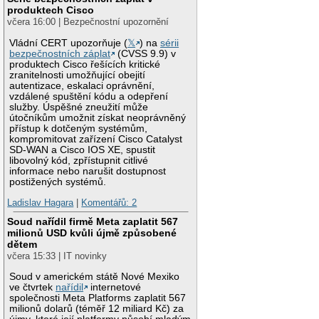
produktech Cisco
včera 16:00 | Bezpečnostní upozornění
Vládní CERT upozorňuje (
𝕏
) na
sérii
bezpečnostních záplat
(CVSS 9.9) v
produktech Cisco řešících kritické
zranitelnosti umožňující obejití
autentizace, eskalaci oprávnění,
vzdálené spuštění kódu a odepření
služby. Úspěšné zneužití může
útočníkům umožnit získat neoprávněný
přístup k dotčeným systémům,
kompromitovat zařízení Cisco Catalyst
SD-WAN a Cisco IOS XE, spustit
libovolný kód, zpřístupnit citlivé
informace nebo narušit dostupnost
postižených systémů.
Ladislav Hagara
|
Komentářů: 2
Soud nařídil firmě Meta zaplatit 567
milionů USD kvůli újmě způsobené
dětem
včera 15:33 | IT novinky
Soud v americkém státě Nové Mexiko
ve čtvrtek
nařídil
internetové
společnosti Meta Platforms zaplatit 567
milionů dolarů (téměř 12 miliard Kč) za