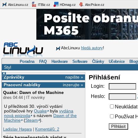
AbcLinuxu.cz
ITBiz.cz
HDmag.cz
AbcPráce.cz
AbcLinuxu
hledá autory
!
Poradna
FAQ
Hardware
Software
Články
Učebnice
Blog
Styl
×
Přihlášení
Zprávičky
napište »
Pracovní nabídky
inzerujte »
Login:
Quake: Dawn of the Machine
Heslo:
dnes 04:44 | IT novinky
U příležitosti 30. výročí vydání
Neukládat 
počítačové hry
Quake
byla
vydána
nová epizoda
s názvem
Dawn of the
Používat H
Machine
(
Steam
).
Ladislav Hagara
|
Komentářů: 2
Série bezpečnostních záplat v