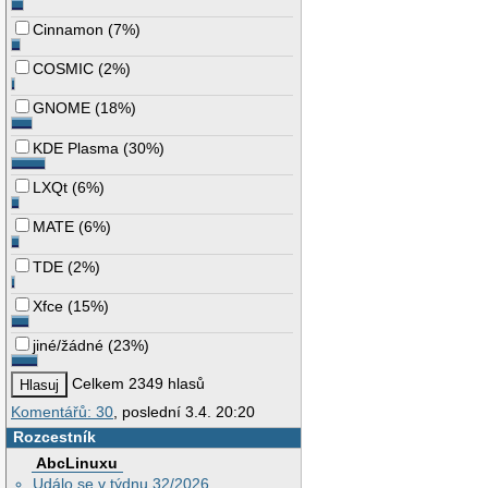
Cinnamon
(
7%
)
COSMIC
(
2%
)
GNOME
(
18%
)
KDE Plasma
(
30%
)
LXQt
(
6%
)
MATE
(
6%
)
TDE
(
2%
)
Xfce
(
15%
)
jiné/žádné
(
23%
)
Celkem 2349 hlasů
Komentářů: 30
, poslední 3.4. 20:20
Rozcestník
AbcLinuxu
Událo se v týdnu 32/2026