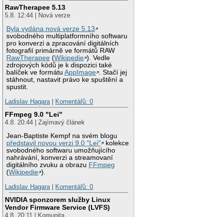
RawTherapee 5.13
5.8. 12:44 | Nová verze
Byla vydána nová verze 5.13
svobodného multiplatformního softwaru
pro konverzi a zpracování digitálních
fotografií primárně ve formátů RAW
RawTherapee
(
Wikipedie
). Vedle
zdrojových kódů je k dispozici také
balíček ve formátu
AppImage
. Stačí jej
stáhnout, nastavit právo ke spuštění a
spustit.
Ladislav Hagara
|
Komentářů: 0
FFmpeg 9.0 "Lei"
4.8. 20:44 | Zajímavý článek
Jean-Baptiste Kempf na svém blogu
představil novou verzi 9.0 "Lei"
kolekce
svobodného softwaru umožňujícího
nahrávání, konverzi a streamovaní
digitálního zvuku a obrazu
FFmpeg
(
Wikipedie
).
Ladislav Hagara
|
Komentářů: 0
NVIDIA sponzorem služby Linux
Vendor Firmware Service (LVFS)
4.8. 20:11 | Komunita