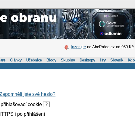
Inzerujte
na AbcPráce.cz od 950 Kč
are
Články
Učebnice
Blogy
Skupiny
Desktopy
Hry
Slovník
Kdo
Zapomněli jste své heslo?
přihlašovací cookie
?
TTPS i po přihlášení