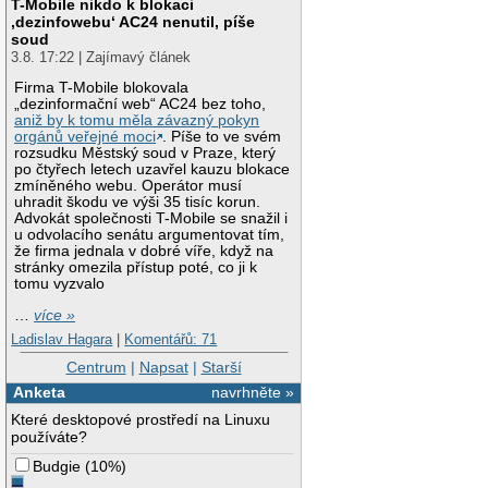
T-Mobile nikdo k blokaci
‚dezinfowebu‘ AC24 nenutil, píše
soud
3.8. 17:22 | Zajímavý článek
Firma T-Mobile blokovala
„dezinformační web“ AC24 bez toho,
aniž by k tomu měla závazný pokyn
orgánů veřejné moci
. Píše to ve svém
rozsudku Městský soud v Praze, který
po čtyřech letech uzavřel kauzu blokace
zmíněného webu. Operátor musí
uhradit škodu ve výši 35 tisíc korun.
Advokát společnosti T-Mobile se snažil i
u odvolacího senátu argumentovat tím,
že firma jednala v dobré víře, když na
stránky omezila přístup poté, co ji k
tomu vyzvalo
…
více »
Ladislav Hagara
|
Komentářů: 71
Centrum
|
Napsat
|
Starší
Anketa
navrhněte »
Které desktopové prostředí na Linuxu
používáte?
Budgie
(
10%
)