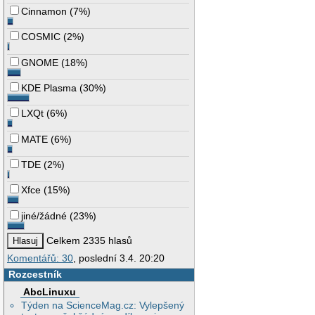
Cinnamon
(
7%
)
COSMIC
(
2%
)
GNOME
(
18%
)
KDE Plasma
(
30%
)
LXQt
(
6%
)
MATE
(
6%
)
TDE
(
2%
)
Xfce
(
15%
)
jiné/žádné
(
23%
)
Celkem 2335 hlasů
Komentářů: 30
, poslední 3.4. 20:20
Rozcestník
AbcLinuxu
Týden na ScienceMag.cz: Vylepšený