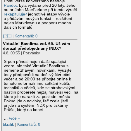
První verze konverzního nástroje
Pandoc
byla vydána před 20 lety. Jeho
autor John MacFarlane při tomto výročí
rekapituluje
jednotlivé etapy vývoje
a přidávání nových funkcí – rozšíření
nejen Markdownu a podporu mnoha
dalších formátů.
|🇵🇸
|
Komentářů: 0
Virtuální Bastlírna vol. 65: Už vám
dorazil předobjednaný INDX?
4.8. 00:55 | Pozvánky
Srpen přinesl nejen další spalující
vedro, ale také Virtuální Bastlírnu s
neméně žhavými novinkami. Využijte
tedy předpovědi na deštivý čtvrteční
večer a od 20:00 se připojte online k
tomuto neformálnímu setkání kutilů,
techniků a vědců, kde se strahovskými
bastlíři proberete nejzajímavější věci, na
které jste narazili za poslední měsíc.
Pokud jde o novinky, řeč zcela jistě
přijde na systém INDX pro tiskárny
Průša, který na konci
…
více »
bkralik
|
Komentářů: 0