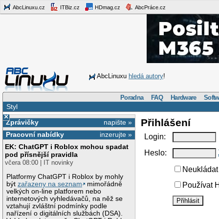
AbcLinuxu.cz
ITBiz.cz
HDmag.cz
AbcPráce.cz
AbcLinuxu
hledá autory
!
Poradna
FAQ
Hardware
Softw
Styl
×
Přihlášení
Zprávičky
napište »
Pracovní nabídky
inzerujte »
Login:
EK: ChatGPT i Roblox mohou spadat
Heslo:
pod přísnější pravidla
včera 08:00 | IT novinky
Neukládat 
Platformy ChatGPT i Roblox by mohly
být
zařazeny na seznam
mimořádně
Používat H
velkých on-line platforem nebo
internetových vyhledávačů, na něž se
vztahují zvláštní podmínky podle
nařízení o digitálních službách (DSA).