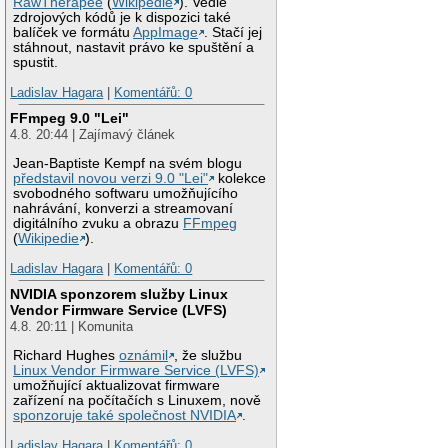
RawTherapee
(
Wikipedie
). Vedle
zdrojových kódů je k dispozici také
balíček ve formátu
AppImage
. Stačí jej
stáhnout, nastavit právo ke spuštění a
spustit.
Ladislav Hagara
|
Komentářů: 0
FFmpeg 9.0 "Lei"
4.8. 20:44 | Zajímavý článek
Jean-Baptiste Kempf na svém blogu
představil novou verzi 9.0 "Lei"
kolekce
svobodného softwaru umožňujícího
nahrávání, konverzi a streamovaní
digitálního zvuku a obrazu
FFmpeg
(
Wikipedie
).
Ladislav Hagara
|
Komentářů: 0
NVIDIA sponzorem služby Linux
Vendor Firmware Service (LVFS)
4.8. 20:11 | Komunita
Richard Hughes
oznámil
, že službu
Linux Vendor Firmware Service (LVFS)
umožňující aktualizovat firmware
zařízení na počítačích s Linuxem, nově
sponzoruje také společnost NVIDIA
.
Ladislav Hagara
|
Komentářů: 0