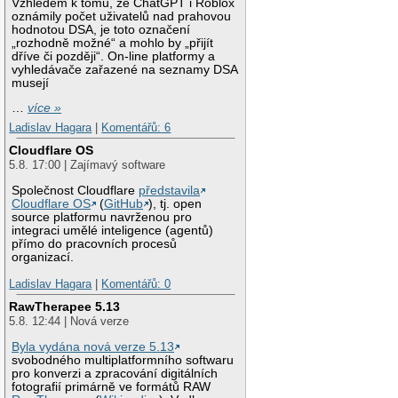
Vzhledem k tomu, že ChatGPT i Roblox
oznámily počet uživatelů nad prahovou
hodnotou DSA, je toto označení
„rozhodně možné“ a mohlo by „přijít
dříve či později“. On-line platformy a
vyhledávače zařazené na seznamy DSA
musejí
…
více »
Ladislav Hagara
|
Komentářů: 6
Cloudflare OS
5.8. 17:00 | Zajímavý software
Společnost Cloudflare
představila
Cloudflare OS
(
GitHub
), tj. open
source platformu navrženou pro
integraci umělé inteligence (agentů)
přímo do pracovních procesů
organizací.
Ladislav Hagara
|
Komentářů: 0
RawTherapee 5.13
5.8. 12:44 | Nová verze
Byla vydána nová verze 5.13
svobodného multiplatformního softwaru
pro konverzi a zpracování digitálních
fotografií primárně ve formátů RAW