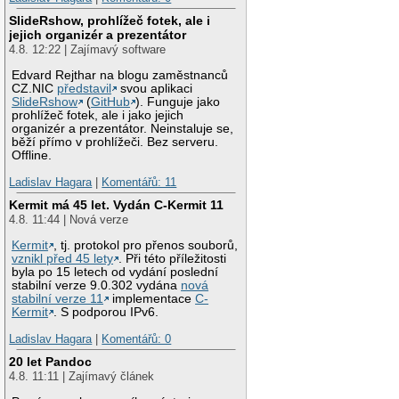
SlideRshow, prohlížeč fotek, ale i
jejich organizér a prezentátor
4.8. 12:22 | Zajímavý software
Edvard Rejthar na blogu zaměstnanců
CZ.NIC
představil
svou aplikaci
SlideRshow
(
GitHub
). Funguje jako
prohlížeč fotek, ale i jako jejich
organizér a prezentátor. Neinstaluje se,
běží přímo v prohlížeči. Bez serveru.
Offline.
Ladislav Hagara
|
Komentářů: 11
Kermit má 45 let. Vydán C-Kermit 11
4.8. 11:44 | Nová verze
Kermit
, tj. protokol pro přenos souborů,
vznikl před 45 lety
. Při této příležitosti
byla po 15 letech od vydání poslední
stabilní verze 9.0.302 vydána
nová
stabilní verze 11
implementace
C-
Kermit
. S podporou IPv6.
Ladislav Hagara
|
Komentářů: 0
20 let Pandoc
4.8. 11:11 | Zajímavý článek