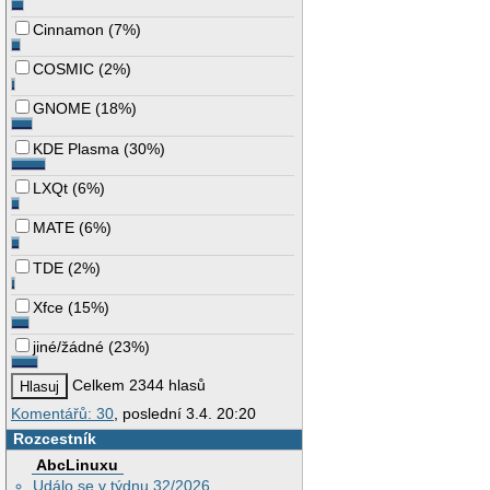
Cinnamon
(
7%
)
COSMIC
(
2%
)
GNOME
(
18%
)
KDE Plasma
(
30%
)
LXQt
(
6%
)
MATE
(
6%
)
TDE
(
2%
)
Xfce
(
15%
)
jiné/žádné
(
23%
)
Celkem 2344 hlasů
Komentářů: 30
, poslední 3.4. 20:20
Rozcestník
AbcLinuxu
Událo se v týdnu 32/2026