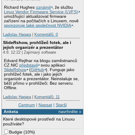
Richard Hughes
oznámil
, že službu
Linux Vendor Firmware Service (LVFS)
umožňující aktualizovat firmware
zařízení na počítačích s Linuxem, nově
sponzoruje také společnost NVIDIA
.
Ladislav Hagara
|
Komentářů: 0
SlideRshow, prohlížeč fotek, ale i
jejich organizér a prezentátor
4.8. 12:22 | Zajímavý software
Edvard Rejthar na blogu zaměstnanců
CZ.NIC
představil
svou aplikaci
SlideRshow
(
GitHub
). Funguje jako
prohlížeč fotek, ale i jako jejich
organizér a prezentátor. Neinstaluje se,
běží přímo v prohlížeči. Bez serveru.
Offline.
Ladislav Hagara
|
Komentářů: 11
Centrum
|
Napsat
|
Starší
Anketa
navrhněte »
Které desktopové prostředí na Linuxu
používáte?
Budgie
(
10%
)