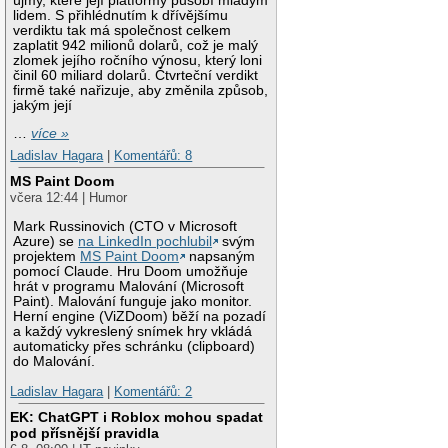
újmy, které její platformy působí mladým
lidem. S přihlédnutím k dřívějšímu
verdiktu tak má společnost celkem
zaplatit 942 milionů dolarů, což je malý
zlomek jejího ročního výnosu, který loni
činil 60 miliard dolarů. Čtvrteční verdikt
firmě také nařizuje, aby změnila způsob,
jakým její
…
více »
Ladislav Hagara
|
Komentářů: 8
MS Paint Doom
včera 12:44 | Humor
Mark Russinovich (CTO v Microsoft
Azure) se
na LinkedIn pochlubil
svým
projektem
MS Paint Doom
napsaným
pomocí Claude. Hru Doom umožňuje
hrát v programu Malování (Microsoft
Paint). Malování funguje jako monitor.
Herní engine (ViZDoom) běží na pozadí
a každý vykreslený snímek hry vkládá
automaticky přes schránku (clipboard)
do Malování.
Ladislav Hagara
|
Komentářů: 2
EK: ChatGPT i Roblox mohou spadat
pod přísnější pravidla