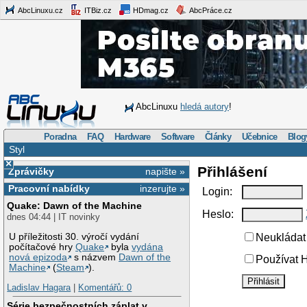
AbcLinuxu.cz
ITBiz.cz
HDmag.cz
AbcPráce.cz
AbcLinuxu
hledá autory
!
Poradna
FAQ
Hardware
Software
Články
Učebnice
Blog
Styl
×
Přihlášení
Zprávičky
napište »
Pracovní nabídky
inzerujte »
Login:
Quake: Dawn of the Machine
Heslo:
dnes 04:44 | IT novinky
U příležitosti 30. výročí vydání
Neukládat 
počítačové hry
Quake
byla
vydána
nová epizoda
s názvem
Dawn of the
Používat H
Machine
(
Steam
).
Ladislav Hagara
|
Komentářů: 0
Série bezpečnostních záplat v