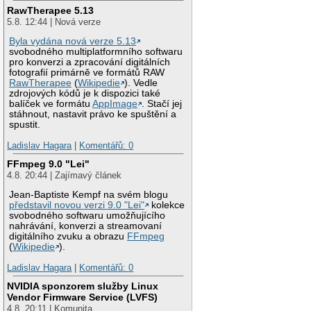
RawTherapee 5.13
5.8. 12:44 | Nová verze
Byla vydána nová verze 5.13
svobodného multiplatformního softwaru
pro konverzi a zpracování digitálních
fotografií primárně ve formátů RAW
RawTherapee
(
Wikipedie
). Vedle
zdrojových kódů je k dispozici také
balíček ve formátu
AppImage
. Stačí jej
stáhnout, nastavit právo ke spuštění a
spustit.
Ladislav Hagara
|
Komentářů: 0
FFmpeg 9.0 "Lei"
4.8. 20:44 | Zajímavý článek
Jean-Baptiste Kempf na svém blogu
představil novou verzi 9.0 "Lei"
kolekce
svobodného softwaru umožňujícího
nahrávání, konverzi a streamovaní
digitálního zvuku a obrazu
FFmpeg
(
Wikipedie
).
Ladislav Hagara
|
Komentářů: 0
NVIDIA sponzorem služby Linux
Vendor Firmware Service (LVFS)
4.8. 20:11 | Komunita