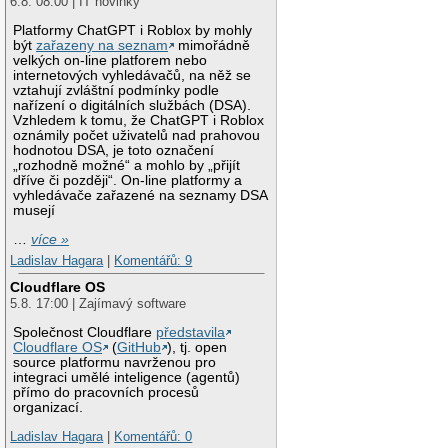
6.8. 08:00 | IT novinky
Platformy ChatGPT i Roblox by mohly
být
zařazeny na seznam
mimořádně
velkých on-line platforem nebo
internetových vyhledávačů, na něž se
vztahují zvláštní podmínky podle
nařízení o digitálních službách (DSA).
Vzhledem k tomu, že ChatGPT i Roblox
oznámily počet uživatelů nad prahovou
hodnotou DSA, je toto označení
„rozhodně možné“ a mohlo by „přijít
dříve či později“. On-line platformy a
vyhledávače zařazené na seznamy DSA
musejí
…
více »
Ladislav Hagara
|
Komentářů: 9
Cloudflare OS
5.8. 17:00 | Zajímavý software
Společnost Cloudflare
představila
Cloudflare OS
(
GitHub
), tj. open
source platformu navrženou pro
integraci umělé inteligence (agentů)
přímo do pracovních procesů
organizací.
Ladislav Hagara
|
Komentářů: 0