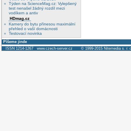
Týden na ScienceMag.cz: Vylepšený
test nenašel žádný rozdíl mezi
vodíkem a antiv
HDmag.cz
Kamery do bytu přinesou maximální
přehled o vaší domácnosti
Testovací novinka
Píšeme jinde
ISSN 1214-1267
www.czech-server.cz
© 1999-2015
Nitemedia s. r. 