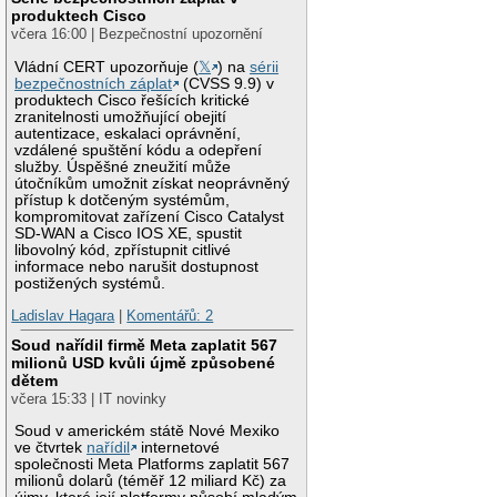
produktech Cisco
včera 16:00 | Bezpečnostní upozornění
Vládní CERT upozorňuje (
𝕏
) na
sérii
bezpečnostních záplat
(CVSS 9.9) v
produktech Cisco řešících kritické
zranitelnosti umožňující obejití
autentizace, eskalaci oprávnění,
vzdálené spuštění kódu a odepření
služby. Úspěšné zneužití může
útočníkům umožnit získat neoprávněný
přístup k dotčeným systémům,
kompromitovat zařízení Cisco Catalyst
SD-WAN a Cisco IOS XE, spustit
libovolný kód, zpřístupnit citlivé
informace nebo narušit dostupnost
postižených systémů.
Ladislav Hagara
|
Komentářů: 2
Soud nařídil firmě Meta zaplatit 567
milionů USD kvůli újmě způsobené
dětem
včera 15:33 | IT novinky
Soud v americkém státě Nové Mexiko
ve čtvrtek
nařídil
internetové
společnosti Meta Platforms zaplatit 567
milionů dolarů (téměř 12 miliard Kč) za