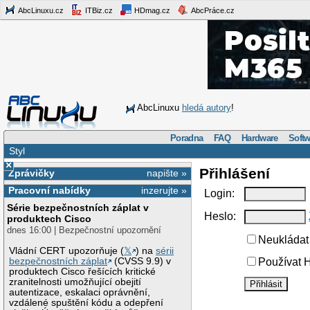
AbcLinuxu.cz
ITBiz.cz
HDmag.cz
AbcPráce.cz
AbcLinuxu
hledá autory
!
Poradna
FAQ
Hardware
Softw
Styl
×
Přihlášení
Zprávičky
napište »
Pracovní nabídky
inzerujte »
Login:
Série bezpečnostních záplat v
Heslo:
produktech Cisco
dnes 16:00 | Bezpečnostní upozornění
Neukládat 
Vládní CERT upozorňuje (
𝕏
) na
sérii
bezpečnostních záplat
(CVSS 9.9) v
Používat H
produktech Cisco řešících kritické
zranitelnosti umožňující obejití
autentizace, eskalaci oprávnění,
vzdálené spuštění kódu a odepření