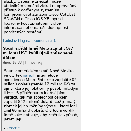
služby. Úspěšné zneužití může
útočníkům umožnit získat neoprávněný
přístup k dotčeným systémům,
kompromitovat zařízení Cisco Catalyst
SD-WAN a Cisco IOS XE, spustit
libovolný kód, zpřístupnit citlivé
informace nebo narušit dostupnost
postižených systémů.
Ladislav Hagara
|
Komentářů: 0
Soud nařídil firmě Meta zaplatit 567
milionů USD kvůli újmě způsobené
dětem
dnes 15:33 | IT novinky
Soud v americkém státě Nové Mexiko
ve čtvrtek
nařídil
internetové
společnosti Meta Platforms zaplatit 567
milionů dolarů (téměř 12 miliard Kč) za
újmy, které její platformy působí mladým
lidem. S přihlédnutím k dřívějšímu
verdiktu tak má společnost celkem
zaplatit 942 milionů dolarů, což je malý
zlomek jejího ročního výnosu, který loni
činil 60 miliard dolarů. Čtvrteční verdikt
firmě také nařizuje, aby změnila způsob,
jakým její
…
více »