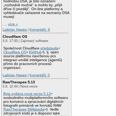
hodnotou DSA, je toto označení
„rozhodně možné“ a mohlo by „přijít
dříve či později“. On-line platformy a
vyhledávače zařazené na seznamy DSA
musejí
…
více »
Ladislav Hagara
|
Komentářů: 9
Cloudflare OS
5.8. 17:00 | Zajímavý software
Společnost Cloudflare
představila
Cloudflare OS
(
GitHub
), tj. open
source platformu navrženou pro
integraci umělé inteligence (agentů)
přímo do pracovních procesů
organizací.
Ladislav Hagara
|
Komentářů: 0
RawTherapee 5.13
5.8. 12:44 | Nová verze
Byla vydána nová verze 5.13
svobodného multiplatformního softwaru
pro konverzi a zpracování digitálních
fotografií primárně ve formátů RAW
RawTherapee
(
Wikipedie
). Vedle
zdrojových kódů je k dispozici také