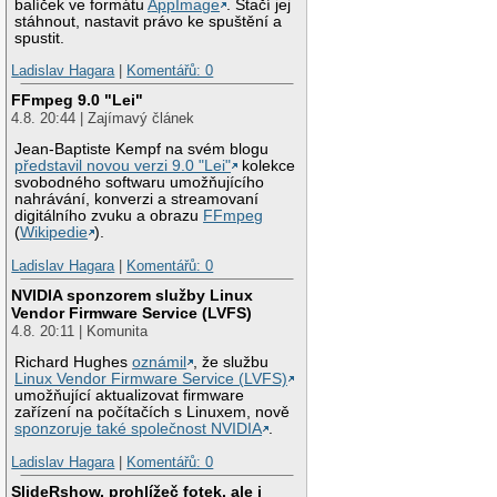
balíček ve formátu
AppImage
. Stačí jej
stáhnout, nastavit právo ke spuštění a
spustit.
Ladislav Hagara
|
Komentářů: 0
FFmpeg 9.0 "Lei"
4.8. 20:44 | Zajímavý článek
Jean-Baptiste Kempf na svém blogu
představil novou verzi 9.0 "Lei"
kolekce
svobodného softwaru umožňujícího
nahrávání, konverzi a streamovaní
digitálního zvuku a obrazu
FFmpeg
(
Wikipedie
).
Ladislav Hagara
|
Komentářů: 0
NVIDIA sponzorem služby Linux
Vendor Firmware Service (LVFS)
4.8. 20:11 | Komunita
Richard Hughes
oznámil
, že službu
Linux Vendor Firmware Service (LVFS)
umožňující aktualizovat firmware
zařízení na počítačích s Linuxem, nově
sponzoruje také společnost NVIDIA
.
Ladislav Hagara
|
Komentářů: 0
SlideRshow, prohlížeč fotek, ale i