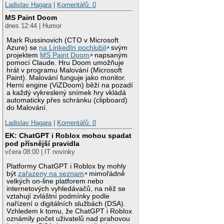
Ladislav Hagara
|
Komentářů: 0
MS Paint Doom
dnes 12:44 | Humor
Mark Russinovich (CTO v Microsoft
Azure) se
na LinkedIn pochlubil
svým
projektem
MS Paint Doom
napsaným
pomocí Claude. Hru Doom umožňuje
hrát v programu Malování (Microsoft
Paint). Malování funguje jako monitor.
Herní engine (ViZDoom) běží na pozadí
a každý vykreslený snímek hry vkládá
automaticky přes schránku (clipboard)
do Malování.
Ladislav Hagara
|
Komentářů: 0
EK: ChatGPT i Roblox mohou spadat
pod přísnější pravidla
včera 08:00 | IT novinky
Platformy ChatGPT i Roblox by mohly
být
zařazeny na seznam
mimořádně
velkých on-line platforem nebo
internetových vyhledávačů, na něž se
vztahují zvláštní podmínky podle
nařízení o digitálních službách (DSA).
Vzhledem k tomu, že ChatGPT i Roblox
oznámily počet uživatelů nad prahovou