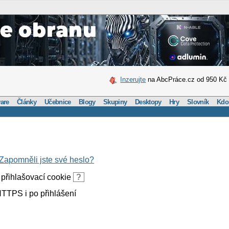
Inzerujte
na AbcPráce.cz od 950 Kč
are
Články
Učebnice
Blogy
Skupiny
Desktopy
Hry
Slovník
Kdo
Zapomněli jste své heslo?
přihlašovací cookie
?
TTPS i po přihlášení