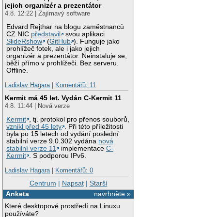
jejich organizér a prezentátor
4.8. 12:22 | Zajímavý software
Edvard Rejthar na blogu zaměstnanců
CZ.NIC
představil
svou aplikaci
SlideRshow
(
GitHub
). Funguje jako
prohlížeč fotek, ale i jako jejich
organizér a prezentátor. Neinstaluje se,
běží přímo v prohlížeči. Bez serveru.
Offline.
Ladislav Hagara
|
Komentářů: 11
Kermit má 45 let. Vydán C-Kermit 11
4.8. 11:44 | Nová verze
Kermit
, tj. protokol pro přenos souborů,
vznikl před 45 lety
. Při této příležitosti
byla po 15 letech od vydání poslední
stabilní verze 9.0.302 vydána
nová
stabilní verze 11
implementace
C-
Kermit
. S podporou IPv6.
Ladislav Hagara
|
Komentářů: 0
Centrum
|
Napsat
|
Starší
Anketa
navrhněte »
Které desktopové prostředí na Linuxu
používáte?