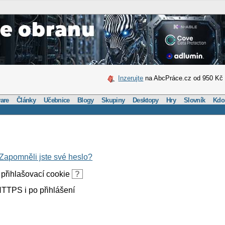
Inzerujte
na AbcPráce.cz od 950 Kč
are
Články
Učebnice
Blogy
Skupiny
Desktopy
Hry
Slovník
Kdo
Zapomněli jste své heslo?
přihlašovací cookie
?
TTPS i po přihlášení