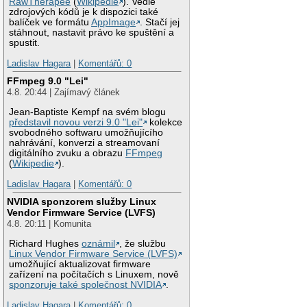
RawTherapee
(
Wikipedie
). Vedle
zdrojových kódů je k dispozici také
balíček ve formátu
AppImage
. Stačí jej
stáhnout, nastavit právo ke spuštění a
spustit.
Ladislav Hagara
|
Komentářů: 0
FFmpeg 9.0 "Lei"
4.8. 20:44 | Zajímavý článek
Jean-Baptiste Kempf na svém blogu
představil novou verzi 9.0 "Lei"
kolekce
svobodného softwaru umožňujícího
nahrávání, konverzi a streamovaní
digitálního zvuku a obrazu
FFmpeg
(
Wikipedie
).
Ladislav Hagara
|
Komentářů: 0
NVIDIA sponzorem služby Linux
Vendor Firmware Service (LVFS)
4.8. 20:11 | Komunita
Richard Hughes
oznámil
, že službu
Linux Vendor Firmware Service (LVFS)
umožňující aktualizovat firmware
zařízení na počítačích s Linuxem, nově
sponzoruje také společnost NVIDIA
.
Ladislav Hagara
|
Komentářů: 0