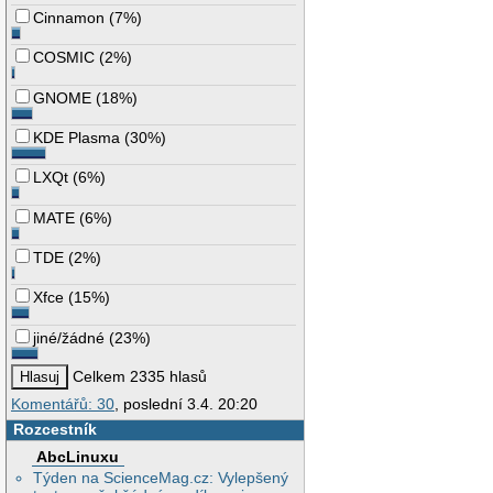
Cinnamon
(
7%
)
COSMIC
(
2%
)
GNOME
(
18%
)
KDE Plasma
(
30%
)
LXQt
(
6%
)
MATE
(
6%
)
TDE
(
2%
)
Xfce
(
15%
)
jiné/žádné
(
23%
)
Celkem 2335 hlasů
Komentářů: 30
, poslední 3.4. 20:20
Rozcestník
AbcLinuxu
Týden na ScienceMag.cz: Vylepšený