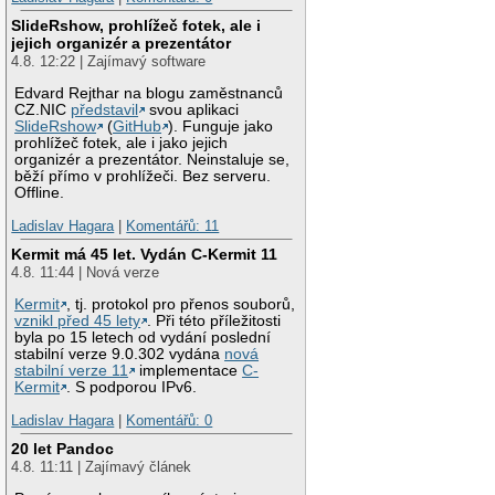
SlideRshow, prohlížeč fotek, ale i
jejich organizér a prezentátor
4.8. 12:22 | Zajímavý software
Edvard Rejthar na blogu zaměstnanců
CZ.NIC
představil
svou aplikaci
SlideRshow
(
GitHub
). Funguje jako
prohlížeč fotek, ale i jako jejich
organizér a prezentátor. Neinstaluje se,
běží přímo v prohlížeči. Bez serveru.
Offline.
Ladislav Hagara
|
Komentářů: 11
Kermit má 45 let. Vydán C-Kermit 11
4.8. 11:44 | Nová verze
Kermit
, tj. protokol pro přenos souborů,
vznikl před 45 lety
. Při této příležitosti
byla po 15 letech od vydání poslední
stabilní verze 9.0.302 vydána
nová
stabilní verze 11
implementace
C-
Kermit
. S podporou IPv6.
Ladislav Hagara
|
Komentářů: 0
20 let Pandoc
4.8. 11:11 | Zajímavý článek