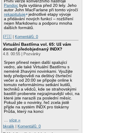
První verze konverzního nástroje
Pandoc
byla vydána před 20 lety. Jeho
autor John MacFarlane při tomto výročí
rekapituluje
jednotlivé etapy vývoje
a přidávání nových funkcí – rozšíření
nejen Markdownu a podporu mnoha
dalších formátů.
|🇵🇸
|
Komentářů: 0
Virtuální Bastlírna vol. 65: Už vám
dorazil předobjednaný INDX?
4.8. 00:55 | Pozvánky
Srpen přinesl nejen další spalující
vedro, ale také Virtuální Bastlírnu s
neméně žhavými novinkami. Využijte
tedy předpovědi na deštivý čtvrteční
večer a od 20:00 se připojte online k
tomuto neformálnímu setkání kutilů,
techniků a vědců, kde se strahovskými
bastlíři proberete nejzajímavější věci, na
které jste narazili za poslední měsíc.
Pokud jde o novinky, řeč zcela jistě
přijde na systém INDX pro tiskárny
Průša, který na konci
…
více »
bkralik
|
Komentářů: 0