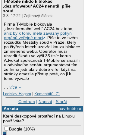
T-Mobile nikdo k blokaci
‚dezinfowebu‘ AC24 nenutil, píše
soud
3.8. 17:22 | Zajímavý článek
Firma T-Mobile blokovala
„dezinformační web“ AC24 bez toho,
aniž by k tomu měla závazný pokyn
orgánů veřejné moci
. Píše to ve svém
rozsudku Městský soud v Praze, který
po čtyřech letech uzavřel kauzu blokace
zmíněného webu. Operátor musí
uhradit škodu ve výši 35 tisíc korun.
Advokát společnosti T-Mobile se snažil i
u odvolacího senátu argumentovat tím,
že firma jednala v dobré víře, když na
stránky omezila přístup poté, co ji k
tomu vyzvalo
…
více »
Ladislav Hagara
|
Komentářů: 71
Centrum
|
Napsat
|
Starší
Anketa
navrhněte »
Které desktopové prostředí na Linuxu
používáte?
Budgie
(
10%
)