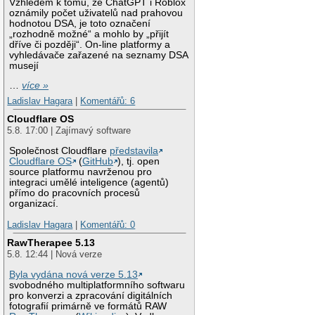
Vzhledem k tomu, že ChatGPT i Roblox
oznámily počet uživatelů nad prahovou
hodnotou DSA, je toto označení
„rozhodně možné“ a mohlo by „přijít
dříve či později“. On-line platformy a
vyhledávače zařazené na seznamy DSA
musejí
…
více »
Ladislav Hagara
|
Komentářů: 6
Cloudflare OS
5.8. 17:00 | Zajímavý software
Společnost Cloudflare
představila
Cloudflare OS
(
GitHub
), tj. open
source platformu navrženou pro
integraci umělé inteligence (agentů)
přímo do pracovních procesů
organizací.
Ladislav Hagara
|
Komentářů: 0
RawTherapee 5.13
5.8. 12:44 | Nová verze
Byla vydána nová verze 5.13
svobodného multiplatformního softwaru
pro konverzi a zpracování digitálních
fotografií primárně ve formátů RAW