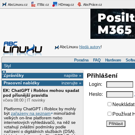
AbcLinuxu.cz
ITBiz.cz
HDmag.cz
AbcPráce.cz
AbcLinuxu
hledá autory
!
Poradna
FAQ
Hardware
Softw
Styl
×
Přihlášení
Zprávičky
napište »
Pracovní nabídky
inzerujte »
Login:
EK: ChatGPT i Roblox mohou spadat
Heslo:
pod přísnější pravidla
včera 08:00 | IT novinky
Neukládat 
Platformy ChatGPT i Roblox by mohly
být
zařazeny na seznam
mimořádně
Používat H
velkých on-line platforem nebo
internetových vyhledávačů, na něž se
vztahují zvláštní podmínky podle
nařízení o digitálních službách (DSA).