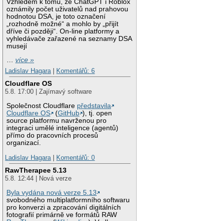
Vzhledem k tomu, že ChatGPT i Roblox
oznámily počet uživatelů nad prahovou
hodnotou DSA, je toto označení
„rozhodně možné“ a mohlo by „přijít
dříve či později“. On-line platformy a
vyhledávače zařazené na seznamy DSA
musejí
…
více »
Ladislav Hagara
|
Komentářů: 6
Cloudflare OS
5.8. 17:00 | Zajímavý software
Společnost Cloudflare
představila
Cloudflare OS
(
GitHub
), tj. open
source platformu navrženou pro
integraci umělé inteligence (agentů)
přímo do pracovních procesů
organizací.
Ladislav Hagara
|
Komentářů: 0
RawTherapee 5.13
5.8. 12:44 | Nová verze
Byla vydána nová verze 5.13
svobodného multiplatformního softwaru
pro konverzi a zpracování digitálních
fotografií primárně ve formátů RAW