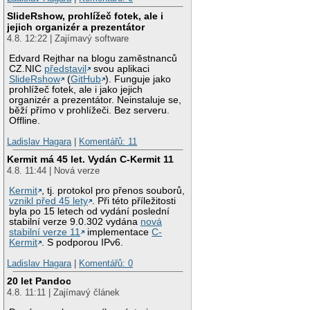
SlideRshow, prohlížeč fotek, ale i
jejich organizér a prezentátor
4.8. 12:22 | Zajímavý software
Edvard Rejthar na blogu zaměstnanců
CZ.NIC
představil
svou aplikaci
SlideRshow
(
GitHub
). Funguje jako
prohlížeč fotek, ale i jako jejich
organizér a prezentátor. Neinstaluje se,
běží přímo v prohlížeči. Bez serveru.
Offline.
Ladislav Hagara
|
Komentářů: 11
Kermit má 45 let. Vydán C-Kermit 11
4.8. 11:44 | Nová verze
Kermit
, tj. protokol pro přenos souborů,
vznikl před 45 lety
. Při této příležitosti
byla po 15 letech od vydání poslední
stabilní verze 9.0.302 vydána
nová
stabilní verze 11
implementace
C-
Kermit
. S podporou IPv6.
Ladislav Hagara
|
Komentářů: 0
20 let Pandoc
4.8. 11:11 | Zajímavý článek