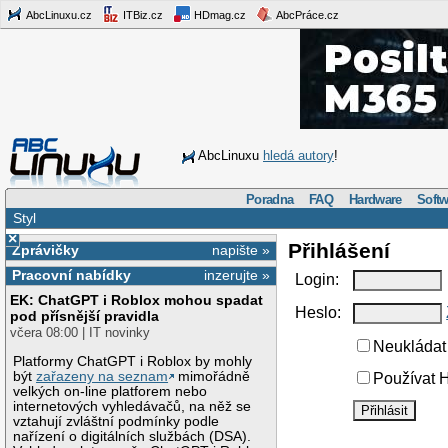
AbcLinuxu.cz
ITBiz.cz
HDmag.cz
AbcPráce.cz
AbcLinuxu
hledá autory
!
Poradna
FAQ
Hardware
Softw
Styl
×
Přihlášení
Zprávičky
napište »
Pracovní nabídky
inzerujte »
Login:
EK: ChatGPT i Roblox mohou spadat
Heslo:
pod přísnější pravidla
včera 08:00 | IT novinky
Neukládat 
Platformy ChatGPT i Roblox by mohly
být
zařazeny na seznam
mimořádně
Používat H
velkých on-line platforem nebo
internetových vyhledávačů, na něž se
vztahují zvláštní podmínky podle
nařízení o digitálních službách (DSA).