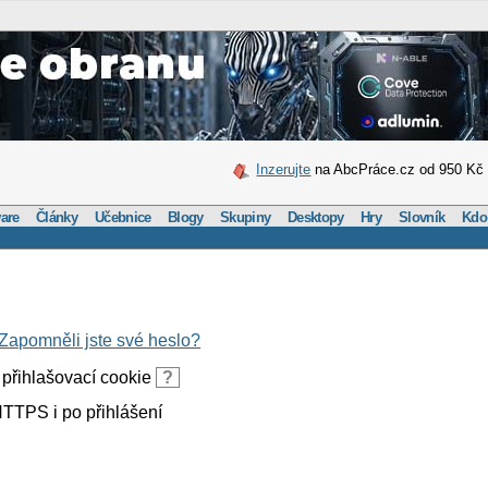
Inzerujte
na AbcPráce.cz od 950 Kč
are
Články
Učebnice
Blogy
Skupiny
Desktopy
Hry
Slovník
Kdo
Zapomněli jste své heslo?
přihlašovací cookie
?
TTPS i po přihlášení