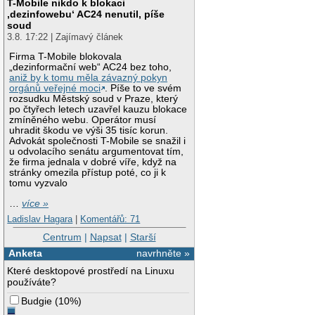
T-Mobile nikdo k blokaci
‚dezinfowebu‘ AC24 nenutil, píše
soud
3.8. 17:22 | Zajímavý článek
Firma T-Mobile blokovala
„dezinformační web“ AC24 bez toho,
aniž by k tomu měla závazný pokyn
orgánů veřejné moci
. Píše to ve svém
rozsudku Městský soud v Praze, který
po čtyřech letech uzavřel kauzu blokace
zmíněného webu. Operátor musí
uhradit škodu ve výši 35 tisíc korun.
Advokát společnosti T-Mobile se snažil i
u odvolacího senátu argumentovat tím,
že firma jednala v dobré víře, když na
stránky omezila přístup poté, co ji k
tomu vyzvalo
…
více »
Ladislav Hagara
|
Komentářů: 71
Centrum
|
Napsat
|
Starší
Anketa
navrhněte »
Které desktopové prostředí na Linuxu
používáte?
Budgie
(
10%
)