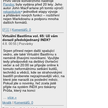
První verze konverzního nástroje
Pandoc
byla vydána před 20 lety. Jeho
autor John MacFarlane při tomto výročí
rekapituluje
jednotlivé etapy vývoje
a přidávání nových funkcí – rozšíření
nejen Markdownu a podporu mnoha
dalších formátů.
|🇵🇸
|
Komentářů: 0
Virtuální Bastlírna vol. 65: Už vám
dorazil předobjednaný INDX?
4.8. 00:55 | Pozvánky
Srpen přinesl nejen další spalující
vedro, ale také Virtuální Bastlírnu s
neméně žhavými novinkami. Využijte
tedy předpovědi na deštivý čtvrteční
večer a od 20:00 se připojte online k
tomuto neformálnímu setkání kutilů,
techniků a vědců, kde se strahovskými
bastlíři proberete nejzajímavější věci, na
které jste narazili za poslední měsíc.
Pokud jde o novinky, řeč zcela jistě
přijde na systém INDX pro tiskárny
Průša, který na konci
…
více »
bkralik
|
Komentářů: 0