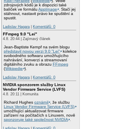
RawTherapee
(
Wikipedie
). Vedle
zdrojových kódů je k dispozici také
balíček ve formátu
AppImage
. Stačí jej
stáhnout, nastavit právo ke spuštění a
spustit.
Ladislav Hagara
|
Komentářů: 0
FFmpeg 9.0 "Lei"
4.8. 20:44 | Zajímavý článek
Jean-Baptiste Kempf na svém blogu
představil novou verzi 9.0 "Lei"
kolekce
svobodného softwaru umožňujícího
nahrávání, konverzi a streamovaní
digitálního zvuku a obrazu
FFmpeg
(
Wikipedie
).
Ladislav Hagara
|
Komentářů: 0
NVIDIA sponzorem služby Linux
Vendor Firmware Service (LVFS)
4.8. 20:11 | Komunita
Richard Hughes
oznámil
, že službu
Linux Vendor Firmware Service (LVFS)
umožňující aktualizovat firmware
zařízení na počítačích s Linuxem, nově
sponzoruje také společnost NVIDIA
.
Ladislav Hagara
|
Komentářů: 0