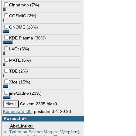
Cinnamon
(
7%
)
COSMIC
(
2%
)
GNOME
(
18%
)
KDE Plasma
(
30%
)
LXQt
(
6%
)
MATE
(
6%
)
TDE
(
2%
)
Xfce
(
15%
)
jiné/žádné
(
23%
)
Celkem 2335 hlasů
Komentářů: 30
, poslední 3.4. 20:20
Rozcestník
AbcLinuxu
Týden na ScienceMag.cz: Vylepšený