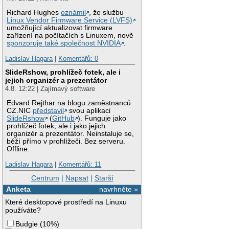
Richard Hughes
oznámil
, že službu
Linux Vendor Firmware Service (LVFS)
umožňující aktualizovat firmware
zařízení na počítačích s Linuxem, nově
sponzoruje také společnost NVIDIA
.
Ladislav Hagara
|
Komentářů: 0
SlideRshow, prohlížeč fotek, ale i
jejich organizér a prezentátor
4.8. 12:22 | Zajímavý software
Edvard Rejthar na blogu zaměstnanců
CZ.NIC
představil
svou aplikaci
SlideRshow
(
GitHub
). Funguje jako
prohlížeč fotek, ale i jako jejich
organizér a prezentátor. Neinstaluje se,
běží přímo v prohlížeči. Bez serveru.
Offline.
Ladislav Hagara
|
Komentářů: 11
Centrum
|
Napsat
|
Starší
Anketa
navrhněte »
Které desktopové prostředí na Linuxu
používáte?
Budgie
(
10%
)