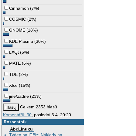
Cinnamon
(
7%
)
COSMIC
(
2%
)
GNOME
(
18%
)
KDE Plasma
(
30%
)
LXQt
(
6%
)
MATE
(
6%
)
TDE
(
2%
)
Xfce
(
15%
)
jiné/žádné
(
23%
)
Celkem 2353 hlasů
Komentářů: 30
, poslední 3.4. 20:20
Rozcestník
AbcLinuxu
Týden na ITBiz: Náklady na