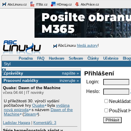
AbcLinuxu.cz
ITBiz.cz
HDmag.cz
AbcPráce.cz
AbcLinuxu
hledá autory
!
Poradna
FAQ
Hardware
Software
Články
Učebnice
Blog
Styl
×
Přihlášení
Zprávičky
napište »
Pracovní nabídky
inzerujte »
Login:
Quake: Dawn of the Machine
Heslo:
včera 04:44 | IT novinky
U příležitosti 30. výročí vydání
Neukládat 
počítačové hry
Quake
byla
vydána
nová epizoda
s názvem
Dawn of the
Používat H
Machine
(
Steam
).
Ladislav Hagara
|
Komentářů: 3
Série bezpečnostních záplat v