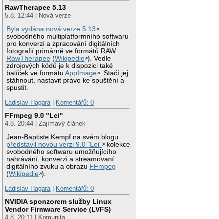
RawTherapee 5.13
5.8. 12:44 | Nová verze
Byla vydána nová verze 5.13
svobodného multiplatformního softwaru
pro konverzi a zpracování digitálních
fotografií primárně ve formátů RAW
RawTherapee
(
Wikipedie
). Vedle
zdrojových kódů je k dispozici také
balíček ve formátu
AppImage
. Stačí jej
stáhnout, nastavit právo ke spuštění a
spustit.
Ladislav Hagara
|
Komentářů: 0
FFmpeg 9.0 "Lei"
4.8. 20:44 | Zajímavý článek
Jean-Baptiste Kempf na svém blogu
představil novou verzi 9.0 "Lei"
kolekce
svobodného softwaru umožňujícího
nahrávání, konverzi a streamovaní
digitálního zvuku a obrazu
FFmpeg
(
Wikipedie
).
Ladislav Hagara
|
Komentářů: 0
NVIDIA sponzorem služby Linux
Vendor Firmware Service (LVFS)
4.8. 20:11 | Komunita