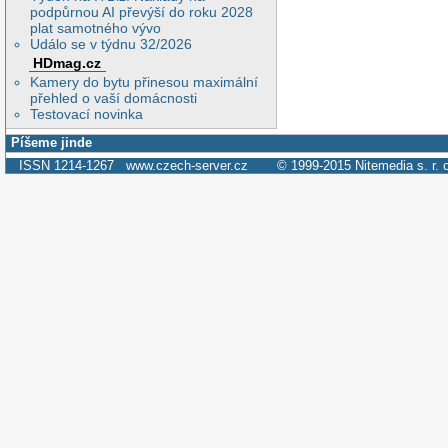
podpůrnou AI převýší do roku 2028
plat samotného vývo
Událo se v týdnu 32/2026
HDmag.cz
Kamery do bytu přinesou maximální
přehled o vaší domácnosti
Testovací novinka
Píšeme jinde
ISSN 1214-1267
www.czech-server.cz
© 1999-2015
Nitemedia s. r. 