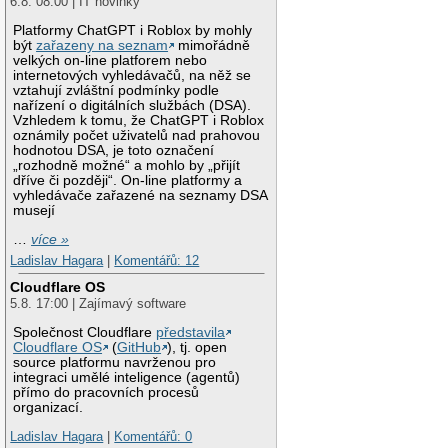
6.8. 08:00 | IT novinky
Platformy ChatGPT i Roblox by mohly
být
zařazeny na seznam
mimořádně
velkých on-line platforem nebo
internetových vyhledávačů, na něž se
vztahují zvláštní podmínky podle
nařízení o digitálních službách (DSA).
Vzhledem k tomu, že ChatGPT i Roblox
oznámily počet uživatelů nad prahovou
hodnotou DSA, je toto označení
„rozhodně možné“ a mohlo by „přijít
dříve či později“. On-line platformy a
vyhledávače zařazené na seznamy DSA
musejí
…
více »
Ladislav Hagara
|
Komentářů: 12
Cloudflare OS
5.8. 17:00 | Zajímavý software
Společnost Cloudflare
představila
Cloudflare OS
(
GitHub
), tj. open
source platformu navrženou pro
integraci umělé inteligence (agentů)
přímo do pracovních procesů
organizací.
Ladislav Hagara
|
Komentářů: 0