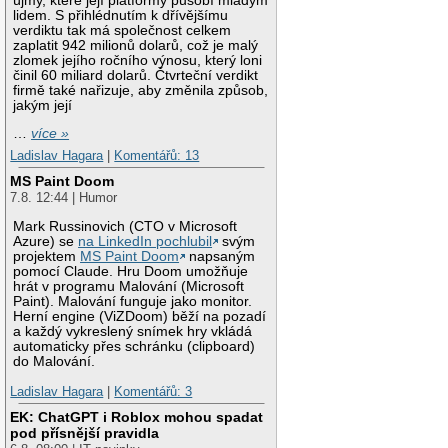
újmy, které její platformy působí mladým
lidem. S přihlédnutím k dřívějšímu
verdiktu tak má společnost celkem
zaplatit 942 milionů dolarů, což je malý
zlomek jejího ročního výnosu, který loni
činil 60 miliard dolarů. Čtvrteční verdikt
firmě také nařizuje, aby změnila způsob,
jakým její
…
více »
Ladislav Hagara
|
Komentářů: 13
MS Paint Doom
7.8. 12:44 | Humor
Mark Russinovich (CTO v Microsoft
Azure) se
na LinkedIn pochlubil
svým
projektem
MS Paint Doom
napsaným
pomocí Claude. Hru Doom umožňuje
hrát v programu Malování (Microsoft
Paint). Malování funguje jako monitor.
Herní engine (ViZDoom) běží na pozadí
a každý vykreslený snímek hry vkládá
automaticky přes schránku (clipboard)
do Malování.
Ladislav Hagara
|
Komentářů: 3
EK: ChatGPT i Roblox mohou spadat
pod přísnější pravidla