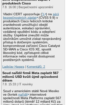
produktech Cisco
7.8. 16:00 | Bezpečnostní upozornění
Vládní CERT upozorňuje (
𝕏
) na
sérii
bezpečnostních záplat
(CVSS 9.9) v
produktech Cisco řešících kritické
zranitelnosti umožňující obejití
autentizace, eskalaci oprávnění,
vzdálené spuštění kódu a odepření
služby. Úspěšné zneužití může
útočníkům umožnit získat neoprávněný
přístup k dotčeným systémům,
kompromitovat zařízení Cisco Catalyst
SD-WAN a Cisco IOS XE, spustit
libovolný kód, zpřístupnit citlivé
informace nebo narušit dostupnost
postižených systémů.
Ladislav Hagara
|
Komentářů: 2
Soud nařídil firmě Meta zaplatit 567
milionů USD kvůli újmě způsobené
dětem
7.8. 15:33 | IT novinky
Soud v americkém státě Nové Mexiko
ve čtvrtek
nařídil
internetové
společnosti Meta Platforms zaplatit 567
milionů dolarů (téměř 12 miliard Kč) za