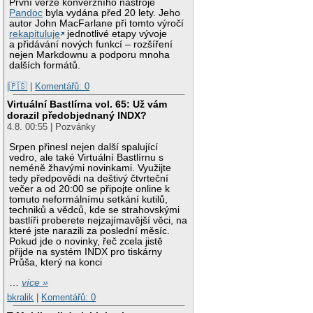
První verze konverzního nástroje
Pandoc
byla vydána před 20 lety. Jeho
autor John MacFarlane při tomto výročí
rekapituluje
jednotlivé etapy vývoje
a přidávání nových funkcí – rozšíření
nejen Markdownu a podporu mnoha
dalších formátů.
|🇵🇸
|
Komentářů: 0
Virtuální Bastlírna vol. 65: Už vám
dorazil předobjednaný INDX?
4.8. 00:55 | Pozvánky
Srpen přinesl nejen další spalující
vedro, ale také Virtuální Bastlírnu s
neméně žhavými novinkami. Využijte
tedy předpovědi na deštivý čtvrteční
večer a od 20:00 se připojte online k
tomuto neformálnímu setkání kutilů,
techniků a vědců, kde se strahovskými
bastlíři proberete nejzajímavější věci, na
které jste narazili za poslední měsíc.
Pokud jde o novinky, řeč zcela jistě
přijde na systém INDX pro tiskárny
Průša, který na konci
…
více »
bkralik
|
Komentářů: 0