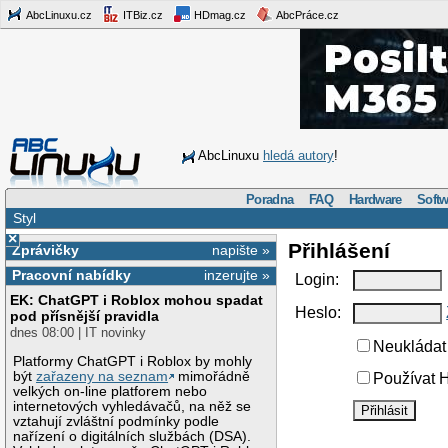
AbcLinuxu.cz
ITBiz.cz
HDmag.cz
AbcPráce.cz
AbcLinuxu
hledá autory
!
Poradna
FAQ
Hardware
Softw
Styl
×
Přihlášení
Zprávičky
napište »
Pracovní nabídky
inzerujte »
Login:
EK: ChatGPT i Roblox mohou spadat
Heslo:
pod přísnější pravidla
dnes 08:00 | IT novinky
Neukládat 
Platformy ChatGPT i Roblox by mohly
být
zařazeny na seznam
mimořádně
Používat H
velkých on-line platforem nebo
internetových vyhledávačů, na něž se
vztahují zvláštní podmínky podle
nařízení o digitálních službách (DSA).