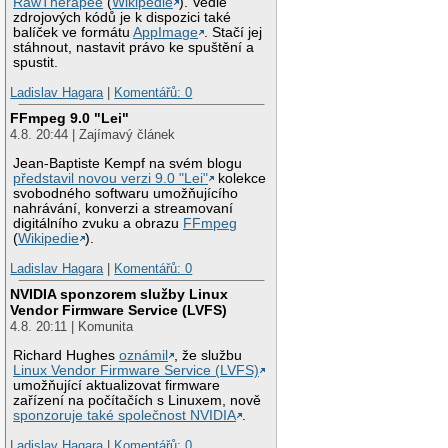
RawTherapee
(
Wikipedie
). Vedle
zdrojových kódů je k dispozici také
balíček ve formátu
AppImage
. Stačí jej
stáhnout, nastavit právo ke spuštění a
spustit.
Ladislav Hagara
|
Komentářů: 0
FFmpeg 9.0 "Lei"
4.8. 20:44 | Zajímavý článek
Jean-Baptiste Kempf na svém blogu
představil novou verzi 9.0 "Lei"
kolekce
svobodného softwaru umožňujícího
nahrávání, konverzi a streamovaní
digitálního zvuku a obrazu
FFmpeg
(
Wikipedie
).
Ladislav Hagara
|
Komentářů: 0
NVIDIA sponzorem služby Linux
Vendor Firmware Service (LVFS)
4.8. 20:11 | Komunita
Richard Hughes
oznámil
, že službu
Linux Vendor Firmware Service (LVFS)
umožňující aktualizovat firmware
zařízení na počítačích s Linuxem, nově
sponzoruje také společnost NVIDIA
.
Ladislav Hagara
|
Komentářů: 0