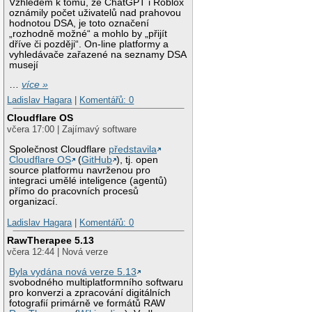
Vzhledem k tomu, že ChatGPT i Roblox
oznámily počet uživatelů nad prahovou
hodnotou DSA, je toto označení
„rozhodně možné“ a mohlo by „přijít
dříve či později“. On-line platformy a
vyhledávače zařazené na seznamy DSA
musejí
…
více »
Ladislav Hagara
|
Komentářů: 0
Cloudflare OS
včera 17:00 | Zajímavý software
Společnost Cloudflare
představila
Cloudflare OS
(
GitHub
), tj. open
source platformu navrženou pro
integraci umělé inteligence (agentů)
přímo do pracovních procesů
organizací.
Ladislav Hagara
|
Komentářů: 0
RawTherapee 5.13
včera 12:44 | Nová verze
Byla vydána nová verze 5.13
svobodného multiplatformního softwaru
pro konverzi a zpracování digitálních
fotografií primárně ve formátů RAW