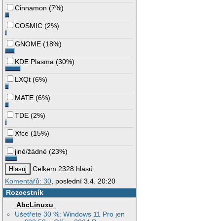
Cinnamon
(
7%
)
COSMIC
(
2%
)
GNOME
(
18%
)
KDE Plasma
(
30%
)
LXQt
(
6%
)
MATE
(
6%
)
TDE
(
2%
)
Xfce
(
15%
)
jiné/žádné
(
23%
)
Celkem 2328 hlasů
Komentářů: 30
, poslední 3.4. 20:20
Rozcestník
AbcLinuxu
Ušetřete 30 %: Windows 11 Pro jen