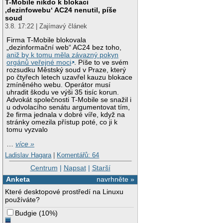
T-Mobile nikdo k blokaci
‚dezinfowebu‘ AC24 nenutil, píše
soud
3.8. 17:22 | Zajímavý článek
Firma T-Mobile blokovala
„dezinformační web“ AC24 bez toho,
aniž by k tomu měla závazný pokyn
orgánů veřejné moci
. Píše to ve svém
rozsudku Městský soud v Praze, který
po čtyřech letech uzavřel kauzu blokace
zmíněného webu. Operátor musí
uhradit škodu ve výši 35 tisíc korun.
Advokát společnosti T-Mobile se snažil i
u odvolacího senátu argumentovat tím,
že firma jednala v dobré víře, když na
stránky omezila přístup poté, co ji k
tomu vyzvalo
…
více »
Ladislav Hagara
|
Komentářů: 64
Centrum
|
Napsat
|
Starší
Anketa
navrhněte »
Které desktopové prostředí na Linuxu
používáte?
Budgie
(
10%
)