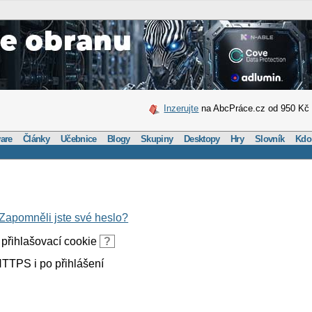
Inzerujte
na AbcPráce.cz od 950 Kč
are
Články
Učebnice
Blogy
Skupiny
Desktopy
Hry
Slovník
Kdo
Zapomněli jste své heslo?
přihlašovací cookie
?
TTPS i po přihlášení