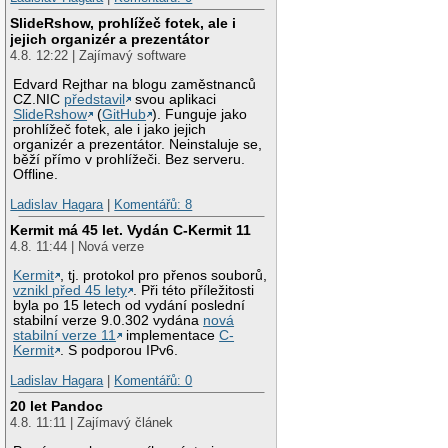
SlideRshow, prohlížeč fotek, ale i
jejich organizér a prezentátor
4.8. 12:22 | Zajímavý software
Edvard Rejthar na blogu zaměstnanců
CZ.NIC
představil
svou aplikaci
SlideRshow
(
GitHub
). Funguje jako
prohlížeč fotek, ale i jako jejich
organizér a prezentátor. Neinstaluje se,
běží přímo v prohlížeči. Bez serveru.
Offline.
Ladislav Hagara
|
Komentářů: 8
Kermit má 45 let. Vydán C-Kermit 11
4.8. 11:44 | Nová verze
Kermit
, tj. protokol pro přenos souborů,
vznikl před 45 lety
. Při této příležitosti
byla po 15 letech od vydání poslední
stabilní verze 9.0.302 vydána
nová
stabilní verze 11
implementace
C-
Kermit
. S podporou IPv6.
Ladislav Hagara
|
Komentářů: 0
20 let Pandoc
4.8. 11:11 | Zajímavý článek