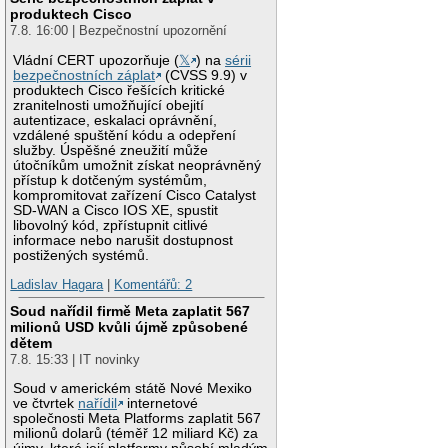
produktech Cisco
7.8. 16:00 | Bezpečnostní upozornění
Vládní CERT upozorňuje (
𝕏
) na
sérii
bezpečnostních záplat
(CVSS 9.9) v
produktech Cisco řešících kritické
zranitelnosti umožňující obejití
autentizace, eskalaci oprávnění,
vzdálené spuštění kódu a odepření
služby. Úspěšné zneužití může
útočníkům umožnit získat neoprávněný
přístup k dotčeným systémům,
kompromitovat zařízení Cisco Catalyst
SD-WAN a Cisco IOS XE, spustit
libovolný kód, zpřístupnit citlivé
informace nebo narušit dostupnost
postižených systémů.
Ladislav Hagara
|
Komentářů: 2
Soud nařídil firmě Meta zaplatit 567
milionů USD kvůli újmě způsobené
dětem
7.8. 15:33 | IT novinky
Soud v americkém státě Nové Mexiko
ve čtvrtek
nařídil
internetové
společnosti Meta Platforms zaplatit 567
milionů dolarů (téměř 12 miliard Kč) za