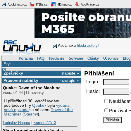
AbcLinuxu.cz
ITBiz.cz
HDmag.cz
AbcPráce.cz
AbcLinuxu
hledá autory
!
Poradna
FAQ
Hardware
Software
Články
Učebnice
Blog
Styl
×
Přihlášení
Zprávičky
napište »
Pracovní nabídky
inzerujte »
Login:
Quake: Dawn of the Machine
Heslo:
včera 04:44 | IT novinky
U příležitosti 30. výročí vydání
Neukládat 
počítačové hry
Quake
byla
vydána
nová epizoda
s názvem
Dawn of the
Používat H
Machine
(
Steam
).
Ladislav Hagara
|
Komentářů: 3
Série bezpečnostních záplat v