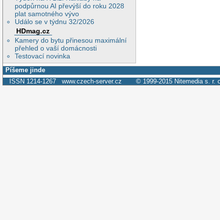
podpůrnou AI převýší do roku 2028
plat samotného vývo
Událo se v týdnu 32/2026
HDmag.cz
Kamery do bytu přinesou maximální
přehled o vaší domácnosti
Testovací novinka
Píšeme jinde
ISSN 1214-1267
www.czech-server.cz
© 1999-2015
Nitemedia s. r. 