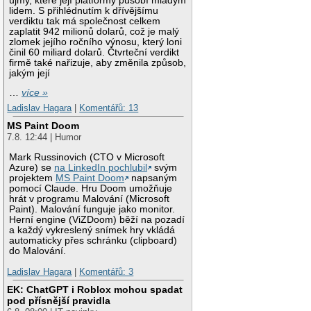
újmy, které její platformy působí mladým
lidem. S přihlédnutím k dřívějšímu
verdiktu tak má společnost celkem
zaplatit 942 milionů dolarů, což je malý
zlomek jejího ročního výnosu, který loni
činil 60 miliard dolarů. Čtvrteční verdikt
firmě také nařizuje, aby změnila způsob,
jakým její
…
více »
Ladislav Hagara
|
Komentářů: 13
MS Paint Doom
7.8. 12:44 | Humor
Mark Russinovich (CTO v Microsoft
Azure) se
na LinkedIn pochlubil
svým
projektem
MS Paint Doom
napsaným
pomocí Claude. Hru Doom umožňuje
hrát v programu Malování (Microsoft
Paint). Malování funguje jako monitor.
Herní engine (ViZDoom) běží na pozadí
a každý vykreslený snímek hry vkládá
automaticky přes schránku (clipboard)
do Malování.
Ladislav Hagara
|
Komentářů: 3
EK: ChatGPT i Roblox mohou spadat
pod přísnější pravidla