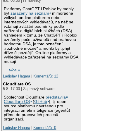
6.8. 08:00 | IT novinky
Platformy ChatGPT i Roblox by mohly
být
zařazeny na seznam
mimořádně
velkých on-line platforem nebo
internetových vyhledávačů, na něž se
vztahují zvláštní podmínky podle
nařízení o digitálních službách (DSA).
Vzhledem k tomu, že ChatGPT i Roblox
oznámily počet uživatelů nad prahovou
hodnotou DSA, je toto označení
„rozhodně možné“ a mohlo by „přijít
dříve či později“. On-line platformy a
vyhledávače zařazené na seznamy DSA
musejí
…
více »
Ladislav Hagara
|
Komentářů: 12
Cloudflare OS
5.8. 17:00 | Zajímavý software
Společnost Cloudflare
představila
Cloudflare OS
(
GitHub
), tj. open
source platformu navrženou pro
integraci umělé inteligence (agentů)
přímo do pracovních procesů
organizací.
Ladislav Hagara
|
Komentářů: 0