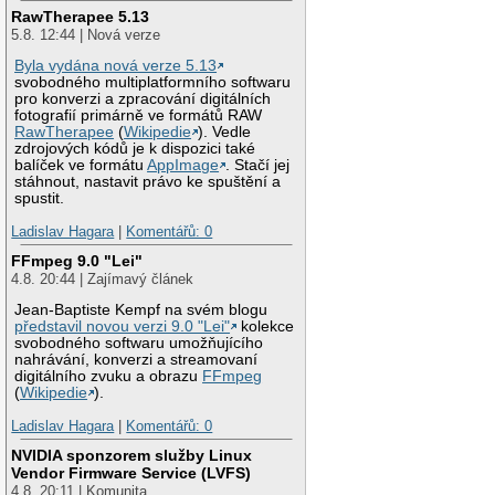
RawTherapee 5.13
5.8. 12:44 | Nová verze
Byla vydána nová verze 5.13
svobodného multiplatformního softwaru
pro konverzi a zpracování digitálních
fotografií primárně ve formátů RAW
RawTherapee
(
Wikipedie
). Vedle
zdrojových kódů je k dispozici také
balíček ve formátu
AppImage
. Stačí jej
stáhnout, nastavit právo ke spuštění a
spustit.
Ladislav Hagara
|
Komentářů: 0
FFmpeg 9.0 "Lei"
4.8. 20:44 | Zajímavý článek
Jean-Baptiste Kempf na svém blogu
představil novou verzi 9.0 "Lei"
kolekce
svobodného softwaru umožňujícího
nahrávání, konverzi a streamovaní
digitálního zvuku a obrazu
FFmpeg
(
Wikipedie
).
Ladislav Hagara
|
Komentářů: 0
NVIDIA sponzorem služby Linux
Vendor Firmware Service (LVFS)
4.8. 20:11 | Komunita