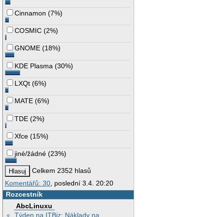
Cinnamon
(
7%
)
COSMIC
(
2%
)
GNOME
(
18%
)
KDE Plasma
(
30%
)
LXQt
(
6%
)
MATE
(
6%
)
TDE
(
2%
)
Xfce
(
15%
)
jiné/žádné
(
23%
)
Celkem 2352 hlasů
Komentářů: 30
, poslední 3.4. 20:20
Rozcestník
AbcLinuxu
Týden na ITBiz: Náklady na