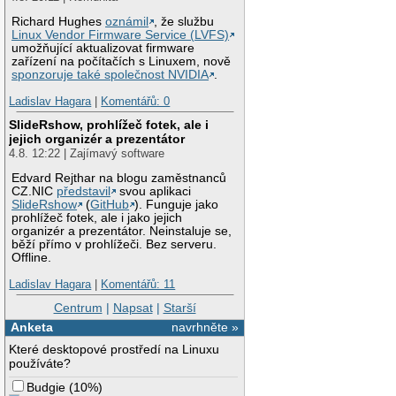
Richard Hughes
oznámil
, že službu
Linux Vendor Firmware Service (LVFS)
umožňující aktualizovat firmware
zařízení na počítačích s Linuxem, nově
sponzoruje také společnost NVIDIA
.
Ladislav Hagara
|
Komentářů: 0
SlideRshow, prohlížeč fotek, ale i
jejich organizér a prezentátor
4.8. 12:22 | Zajímavý software
Edvard Rejthar na blogu zaměstnanců
CZ.NIC
představil
svou aplikaci
SlideRshow
(
GitHub
). Funguje jako
prohlížeč fotek, ale i jako jejich
organizér a prezentátor. Neinstaluje se,
běží přímo v prohlížeči. Bez serveru.
Offline.
Ladislav Hagara
|
Komentářů: 11
Centrum
|
Napsat
|
Starší
Anketa
navrhněte »
Které desktopové prostředí na Linuxu
používáte?
Budgie
(
10%
)