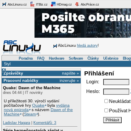
AbcLinuxu.cz
ITBiz.cz
HDmag.cz
AbcPráce.cz
AbcLinuxu
hledá autory
!
Poradna
FAQ
Hardware
Software
Články
Učebnice
Blog
Styl
×
Přihlášení
Zprávičky
napište »
Pracovní nabídky
inzerujte »
Login:
Quake: Dawn of the Machine
Heslo:
dnes 04:44 | IT novinky
U příležitosti 30. výročí vydání
Neukládat 
počítačové hry
Quake
byla
vydána
nová epizoda
s názvem
Dawn of the
Používat H
Machine
(
Steam
).
Ladislav Hagara
|
Komentářů: 3
Série bezpečnostních záplat v