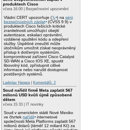
produktech Cisco
včera 16:00 | Bezpečnostní upozornění
Vládní CERT upozorňuje (
𝕏
) na
sérii
bezpečnostních záplat
(CVSS 9.9) v
produktech Cisco řešících kritické
zranitelnosti umožňující obejití
autentizace, eskalaci oprávnění,
vzdálené spuštění kódu a odepření
služby. Úspěšné zneužití může
útočníkům umožnit získat neoprávněný
přístup k dotčeným systémům,
kompromitovat zařízení Cisco Catalyst
SD-WAN a Cisco IOS XE, spustit
libovolný kód, zpřístupnit citlivé
informace nebo narušit dostupnost
postižených systémů.
Ladislav Hagara
|
Komentářů: 2
Soud nařídil firmě Meta zaplatit 567
milionů USD kvůli újmě způsobené
dětem
včera 15:33 | IT novinky
Soud v americkém státě Nové Mexiko
ve čtvrtek
nařídil
internetové
společnosti Meta Platforms zaplatit 567
milionů dolarů (téměř 12 miliard Kč) za