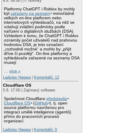
6.8. 08:00 | IT novinky
Platformy ChatGPT i Roblox by mohly
být
zařazeny na seznam
mimořádně
velkých on-line platforem nebo
internetových vyhledávačů, na něž se
vztahují zvláštní podmínky podle
nařízení o digitálních službách (DSA).
Vzhledem k tomu, že ChatGPT i Roblox
oznámily počet uživatelů nad prahovou
hodnotou DSA, je toto označení
„rozhodně možné“ a mohlo by „přijít
dříve či později“. On-line platformy a
vyhledávače zařazené na seznamy DSA
musejí
…
více »
Ladislav Hagara
|
Komentářů: 12
Cloudflare OS
5.8. 17:00 | Zajímavý software
Společnost Cloudflare
představila
Cloudflare OS
(
GitHub
), tj. open
source platformu navrženou pro
integraci umělé inteligence (agentů)
přímo do pracovních procesů
organizací.
Ladislav Hagara
|
Komentářů: 0