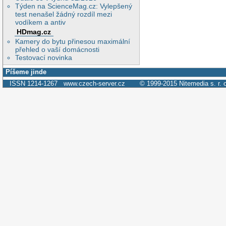
Týden na ScienceMag.cz: Vylepšený
test nenašel žádný rozdíl mezi
vodíkem a antiv
HDmag.cz
Kamery do bytu přinesou maximální
přehled o vaší domácnosti
Testovací novinka
Píšeme jinde
ISSN 1214-1267
www.czech-server.cz
© 1999-2015
Nitemedia s. r. 