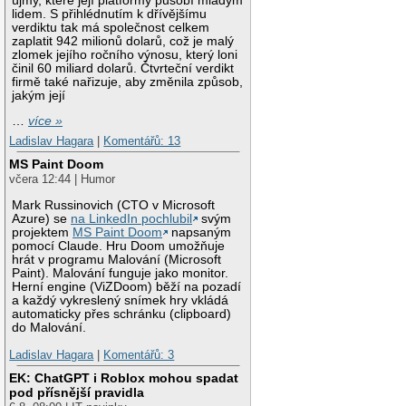
újmy, které její platformy působí mladým
lidem. S přihlédnutím k dřívějšímu
verdiktu tak má společnost celkem
zaplatit 942 milionů dolarů, což je malý
zlomek jejího ročního výnosu, který loni
činil 60 miliard dolarů. Čtvrteční verdikt
firmě také nařizuje, aby změnila způsob,
jakým její
…
více »
Ladislav Hagara
|
Komentářů: 13
MS Paint Doom
včera 12:44 | Humor
Mark Russinovich (CTO v Microsoft
Azure) se
na LinkedIn pochlubil
svým
projektem
MS Paint Doom
napsaným
pomocí Claude. Hru Doom umožňuje
hrát v programu Malování (Microsoft
Paint). Malování funguje jako monitor.
Herní engine (ViZDoom) běží na pozadí
a každý vykreslený snímek hry vkládá
automaticky přes schránku (clipboard)
do Malování.
Ladislav Hagara
|
Komentářů: 3
EK: ChatGPT i Roblox mohou spadat
pod přísnější pravidla