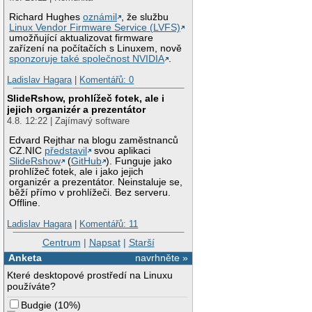
Richard Hughes
oznámil
, že službu
Linux Vendor Firmware Service (LVFS)
umožňující aktualizovat firmware
zařízení na počítačích s Linuxem, nově
sponzoruje také společnost NVIDIA
.
Ladislav Hagara
|
Komentářů: 0
SlideRshow, prohlížeč fotek, ale i
jejich organizér a prezentátor
4.8. 12:22 | Zajímavý software
Edvard Rejthar na blogu zaměstnanců
CZ.NIC
představil
svou aplikaci
SlideRshow
(
GitHub
). Funguje jako
prohlížeč fotek, ale i jako jejich
organizér a prezentátor. Neinstaluje se,
běží přímo v prohlížeči. Bez serveru.
Offline.
Ladislav Hagara
|
Komentářů: 11
Centrum
|
Napsat
|
Starší
Anketa
navrhněte »
Které desktopové prostředí na Linuxu
používáte?
Budgie
(
10%
)