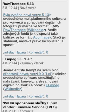
RawTherapee 5.13
5.8. 12:44 | Nová verze
Byla vydána nová verze 5.13
svobodného multiplatformního softwaru
pro konverzi a zpracování digitálních
fotografií primárně ve formátů RAW
RawTherapee
(
Wikipedie
). Vedle
zdrojových kódů je k dispozici také
balíček ve formátu
AppImage
. Stačí jej
stáhnout, nastavit právo ke spuštění a
spustit.
Ladislav Hagara
|
Komentářů: 0
FFmpeg 9.0 "Lei"
4.8. 20:44 | Zajímavý článek
Jean-Baptiste Kempf na svém blogu
představil novou verzi 9.0 "Lei"
kolekce
svobodného softwaru umožňujícího
nahrávání, konverzi a streamovaní
digitálního zvuku a obrazu
FFmpeg
(
Wikipedie
).
Ladislav Hagara
|
Komentářů: 0
NVIDIA sponzorem služby Linux
Vendor Firmware Service (LVFS)
4.8. 20:11 | Komunita