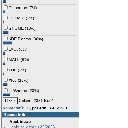
Cinnamon
(
7%
)
COSMIC
(
2%
)
GNOME
(
18%
)
KDE Plasma
(
30%
)
LXQt
(
6%
)
MATE
(
6%
)
TDE
(
2%
)
Xfce
(
15%
)
jiné/žádné
(
23%
)
Celkem 2351 hlasů
Komentářů: 30
, poslední 3.4. 20:20
Rozcestník
AbcLinuxu
Událo se v týdnu 32/2026