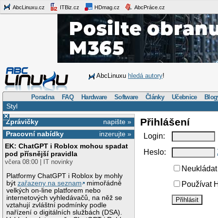
AbcLinuxu.cz
ITBiz.cz
HDmag.cz
AbcPráce.cz
AbcLinuxu
hledá autory
!
Poradna
FAQ
Hardware
Software
Články
Učebnice
Blog
Styl
×
Přihlášení
Zprávičky
napište »
Pracovní nabídky
inzerujte »
Login:
EK: ChatGPT i Roblox mohou spadat
Heslo:
pod přísnější pravidla
včera 08:00 | IT novinky
Neukládat 
Platformy ChatGPT i Roblox by mohly
být
zařazeny na seznam
mimořádně
Používat H
velkých on-line platforem nebo
internetových vyhledávačů, na něž se
vztahují zvláštní podmínky podle
nařízení o digitálních službách (DSA).