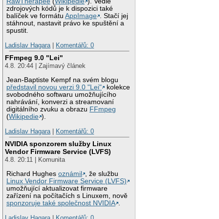
RawTherapee
(
Wikipedie
). Vedle
zdrojových kódů je k dispozici také
balíček ve formátu
AppImage
. Stačí jej
stáhnout, nastavit právo ke spuštění a
spustit.
Ladislav Hagara
|
Komentářů: 0
FFmpeg 9.0 "Lei"
4.8. 20:44 | Zajímavý článek
Jean-Baptiste Kempf na svém blogu
představil novou verzi 9.0 "Lei"
kolekce
svobodného softwaru umožňujícího
nahrávání, konverzi a streamovaní
digitálního zvuku a obrazu
FFmpeg
(
Wikipedie
).
Ladislav Hagara
|
Komentářů: 0
NVIDIA sponzorem služby Linux
Vendor Firmware Service (LVFS)
4.8. 20:11 | Komunita
Richard Hughes
oznámil
, že službu
Linux Vendor Firmware Service (LVFS)
umožňující aktualizovat firmware
zařízení na počítačích s Linuxem, nově
sponzoruje také společnost NVIDIA
.
Ladislav Hagara
|
Komentářů: 0