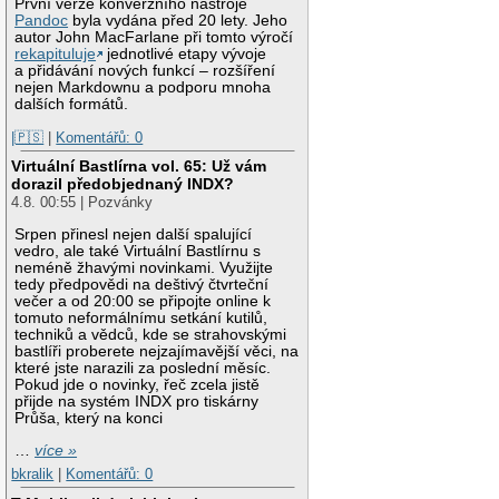
První verze konverzního nástroje
Pandoc
byla vydána před 20 lety. Jeho
autor John MacFarlane při tomto výročí
rekapituluje
jednotlivé etapy vývoje
a přidávání nových funkcí – rozšíření
nejen Markdownu a podporu mnoha
dalších formátů.
|🇵🇸
|
Komentářů: 0
Virtuální Bastlírna vol. 65: Už vám
dorazil předobjednaný INDX?
4.8. 00:55 | Pozvánky
Srpen přinesl nejen další spalující
vedro, ale také Virtuální Bastlírnu s
neméně žhavými novinkami. Využijte
tedy předpovědi na deštivý čtvrteční
večer a od 20:00 se připojte online k
tomuto neformálnímu setkání kutilů,
techniků a vědců, kde se strahovskými
bastlíři proberete nejzajímavější věci, na
které jste narazili za poslední měsíc.
Pokud jde o novinky, řeč zcela jistě
přijde na systém INDX pro tiskárny
Průša, který na konci
…
více »
bkralik
|
Komentářů: 0