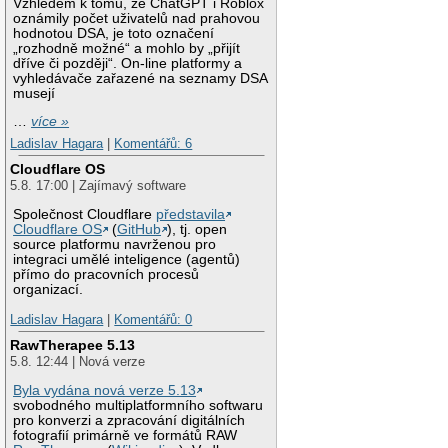
Vzhledem k tomu, že ChatGPT i Roblox
oznámily počet uživatelů nad prahovou
hodnotou DSA, je toto označení
„rozhodně možné“ a mohlo by „přijít
dříve či později“. On-line platformy a
vyhledávače zařazené na seznamy DSA
musejí
…
více »
Ladislav Hagara
|
Komentářů: 6
Cloudflare OS
5.8. 17:00 | Zajímavý software
Společnost Cloudflare
představila
Cloudflare OS
(
GitHub
), tj. open
source platformu navrženou pro
integraci umělé inteligence (agentů)
přímo do pracovních procesů
organizací.
Ladislav Hagara
|
Komentářů: 0
RawTherapee 5.13
5.8. 12:44 | Nová verze
Byla vydána nová verze 5.13
svobodného multiplatformního softwaru
pro konverzi a zpracování digitálních
fotografií primárně ve formátů RAW