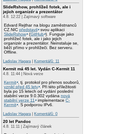
SlideRshow, prohlížeč fotek, ale i
jejich organizér a prezentátor
4.8. 12:22 | Zajímavý software
Edvard Rejthar na blogu zaměstnanců
CZ.NIC
představil
svou aplikaci
SlideRshow
(
GitHub
). Funguje jako
prohlížeč fotek, ale i jako jejich
organizér a prezentátor. Neinstaluje se,
běží přímo v prohlížeči. Bez serveru.
Offline.
Ladislav Hagara
|
Komentářů: 11
Kermit má 45 let. Vydán C-Kermit 11
4.8. 11:44 | Nová verze
Kermit
, tj. protokol pro přenos souborů,
vznikl před 45 lety
. Při této příležitosti
byla po 15 letech od vydání poslední
stabilní verze 9.0.302 vydána
nová
stabilní verze 11
implementace
C-
Kermit
. S podporou IPv6.
Ladislav Hagara
|
Komentářů: 0
20 let Pandoc
4.8. 11:11 | Zajímavý článek