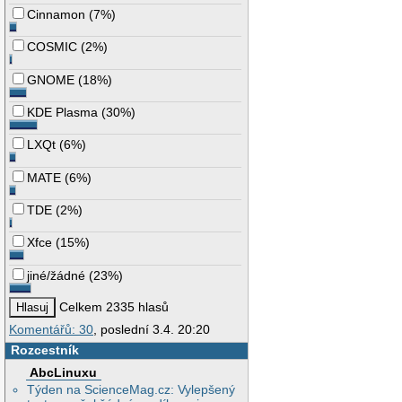
Cinnamon
(
7%
)
COSMIC
(
2%
)
GNOME
(
18%
)
KDE Plasma
(
30%
)
LXQt
(
6%
)
MATE
(
6%
)
TDE
(
2%
)
Xfce
(
15%
)
jiné/žádné
(
23%
)
Celkem 2335 hlasů
Komentářů: 30
, poslední 3.4. 20:20
Rozcestník
AbcLinuxu
Týden na ScienceMag.cz: Vylepšený