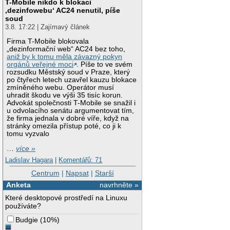
T-Mobile nikdo k blokaci
‚dezinfowebu‘ AC24 nenutil, píše
soud
3.8. 17:22 | Zajímavý článek
Firma T-Mobile blokovala
„dezinformační web“ AC24 bez toho,
aniž by k tomu měla závazný pokyn
orgánů veřejné moci
. Píše to ve svém
rozsudku Městský soud v Praze, který
po čtyřech letech uzavřel kauzu blokace
zmíněného webu. Operátor musí
uhradit škodu ve výši 35 tisíc korun.
Advokát společnosti T-Mobile se snažil i
u odvolacího senátu argumentovat tím,
že firma jednala v dobré víře, když na
stránky omezila přístup poté, co ji k
tomu vyzvalo
…
více »
Ladislav Hagara
|
Komentářů: 71
Centrum
|
Napsat
|
Starší
Anketa
navrhněte »
Které desktopové prostředí na Linuxu
používáte?
Budgie
(
10%
)