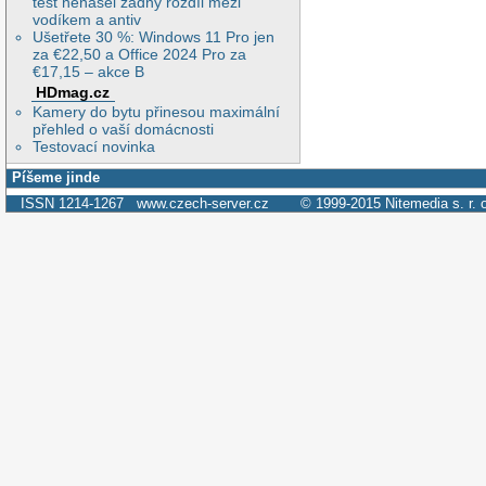
test nenašel žádný rozdíl mezi
vodíkem a antiv
Ušetřete 30 %: Windows 11 Pro jen
za €22,50 a Office 2024 Pro za
€17,15 – akce B
HDmag.cz
Kamery do bytu přinesou maximální
přehled o vaší domácnosti
Testovací novinka
Píšeme jinde
ISSN 1214-1267
www.czech-server.cz
© 1999-2015
Nitemedia s. r. 