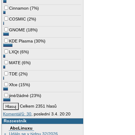
Cinnamon
(
7%
)
COSMIC
(
2%
)
GNOME
(
18%
)
KDE Plasma
(
30%
)
LXQt
(
6%
)
MATE
(
6%
)
TDE
(
2%
)
Xfce
(
15%
)
jiné/žádné
(
23%
)
Celkem 2351 hlasů
Komentářů: 30
, poslední 3.4. 20:20
Rozcestník
AbcLinuxu
Událo se v týdnu 32/2026