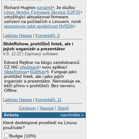
Richard Hughes
oznámil
, že službu
Linux Vendor Firmware Service (LVFS)
umožňující aktualizovat firmware
zařízení na počítačích s Linuxem, nově
sponzoruje také společnost NVIDIA
.
Ladislav Hagara
|
Komentářů: 0
SlideRshow, prohlížeč fotek, ale i
jejich organizér a prezentátor
4.8. 12:22 | Zajímavý software
Edvard Rejthar na blogu zaměstnanců
CZ.NIC
představil
svou aplikaci
SlideRshow
(
GitHub
). Funguje jako
prohlížeč fotek, ale i jako jejich
organizér a prezentátor. Neinstaluje se,
běží přímo v prohlížeči. Bez serveru.
Offline.
Ladislav Hagara
|
Komentářů: 11
Centrum
|
Napsat
|
Starší
Anketa
navrhněte »
Které desktopové prostředí na Linuxu
používáte?
Budgie
(
10%
)