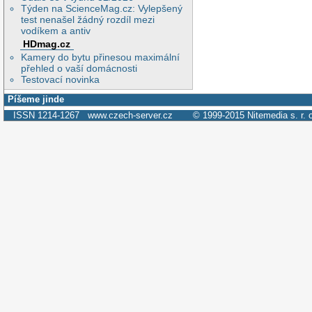
Týden na ScienceMag.cz: Vylepšený
test nenašel žádný rozdíl mezi
vodíkem a antiv
HDmag.cz
Kamery do bytu přinesou maximální
přehled o vaší domácnosti
Testovací novinka
Píšeme jinde
ISSN 1214-1267
www.czech-server.cz
© 1999-2015
Nitemedia s. r. 