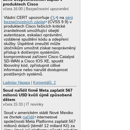
produktech Cisco
včera 16:00 | Bezpečnostní upozornění
Vládní CERT upozorňuje (
𝕏
) na
sérii
bezpečnostních záplat
(CVSS 9.9) v
produktech Cisco řešících kritické
zranitelnosti umožňující obejití
autentizace, eskalaci oprávnění,
vzdálené spuštění kódu a odepření
služby. Úspěšné zneužití může
útočníkům umožnit získat neoprávněný
přístup k dotčeným systémům,
kompromitovat zařízení Cisco Catalyst
SD-WAN a Cisco IOS XE, spustit
libovolný kód, zpřístupnit citlivé
informace nebo narušit dostupnost
postižených systémů.
Ladislav Hagara
|
Komentářů: 2
Soud nařídil firmě Meta zaplatit 567
milionů USD kvůli újmě způsobené
dětem
včera 15:33 | IT novinky
Soud v americkém státě Nové Mexiko
ve čtvrtek
nařídil
internetové
společnosti Meta Platforms zaplatit 567
milionů dolarů (téměř 12 miliard Kč) za