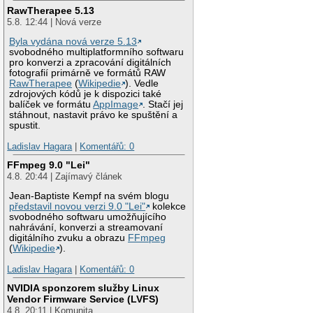
RawTherapee 5.13
5.8. 12:44 | Nová verze
Byla vydána nová verze 5.13
svobodného multiplatformního softwaru
pro konverzi a zpracování digitálních
fotografií primárně ve formátů RAW
RawTherapee
(
Wikipedie
). Vedle
zdrojových kódů je k dispozici také
balíček ve formátu
AppImage
. Stačí jej
stáhnout, nastavit právo ke spuštění a
spustit.
Ladislav Hagara
|
Komentářů: 0
FFmpeg 9.0 "Lei"
4.8. 20:44 | Zajímavý článek
Jean-Baptiste Kempf na svém blogu
představil novou verzi 9.0 "Lei"
kolekce
svobodného softwaru umožňujícího
nahrávání, konverzi a streamovaní
digitálního zvuku a obrazu
FFmpeg
(
Wikipedie
).
Ladislav Hagara
|
Komentářů: 0
NVIDIA sponzorem služby Linux
Vendor Firmware Service (LVFS)
4.8. 20:11 | Komunita