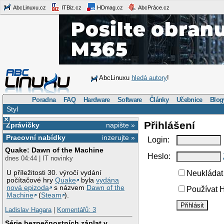
AbcLinuxu.cz
ITBiz.cz
HDmag.cz
AbcPráce.cz
AbcLinuxu
hledá autory
!
Poradna
FAQ
Hardware
Software
Články
Učebnice
Blog
Styl
×
Přihlášení
Zprávičky
napište »
Pracovní nabídky
inzerujte »
Login:
Quake: Dawn of the Machine
Heslo:
dnes 04:44 | IT novinky
U příležitosti 30. výročí vydání
Neukládat 
počítačové hry
Quake
byla
vydána
nová epizoda
s názvem
Dawn of the
Používat H
Machine
(
Steam
).
Ladislav Hagara
|
Komentářů: 3
Série bezpečnostních záplat v