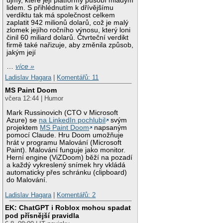
újmy, které její platformy působí mladým
lidem. S přihlédnutím k dřívějšímu
verdiktu tak má společnost celkem
zaplatit 942 milionů dolarů, což je malý
zlomek jejího ročního výnosu, který loni
činil 60 miliard dolarů. Čtvrteční verdikt
firmě také nařizuje, aby změnila způsob,
jakým její
…
více »
Ladislav Hagara
|
Komentářů: 11
MS Paint Doom
včera 12:44 | Humor
Mark Russinovich (CTO v Microsoft
Azure) se
na LinkedIn pochlubil
svým
projektem
MS Paint Doom
napsaným
pomocí Claude. Hru Doom umožňuje
hrát v programu Malování (Microsoft
Paint). Malování funguje jako monitor.
Herní engine (ViZDoom) běží na pozadí
a každý vykreslený snímek hry vkládá
automaticky přes schránku (clipboard)
do Malování.
Ladislav Hagara
|
Komentářů: 2
EK: ChatGPT i Roblox mohou spadat
pod přísnější pravidla