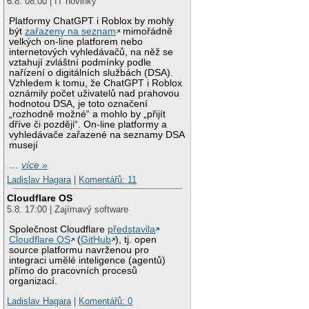
6.8. 08:00 | IT novinky
Platformy ChatGPT i Roblox by mohly
být
zařazeny na seznam
mimořádně
velkých on-line platforem nebo
internetových vyhledávačů, na něž se
vztahují zvláštní podmínky podle
nařízení o digitálních službách (DSA).
Vzhledem k tomu, že ChatGPT i Roblox
oznámily počet uživatelů nad prahovou
hodnotou DSA, je toto označení
„rozhodně možné“ a mohlo by „přijít
dříve či později“. On-line platformy a
vyhledávače zařazené na seznamy DSA
musejí
…
více »
Ladislav Hagara
|
Komentářů: 11
Cloudflare OS
5.8. 17:00 | Zajímavý software
Společnost Cloudflare
představila
Cloudflare OS
(
GitHub
), tj. open
source platformu navrženou pro
integraci umělé inteligence (agentů)
přímo do pracovních procesů
organizací.
Ladislav Hagara
|
Komentářů: 0