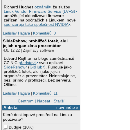
Richard Hughes
oznámil
, že službu
Linux Vendor Firmware Service (LVFS)
umožňující aktualizovat firmware
zařízení na počítačích s Linuxem, nově
sponzoruje také společnost NVIDIA
.
Ladislav Hagara
|
Komentářů: 0
SlideRshow, prohlížeč fotek, ale i
jejich organizér a prezentátor
4.8. 12:22 | Zajímavý software
Edvard Rejthar na blogu zaměstnanců
CZ.NIC
představil
svou aplikaci
SlideRshow
(
GitHub
). Funguje jako
prohlížeč fotek, ale i jako jejich
organizér a prezentátor. Neinstaluje se,
běží přímo v prohlížeči. Bez serveru.
Offline.
Ladislav Hagara
|
Komentářů: 11
Centrum
|
Napsat
|
Starší
Anketa
navrhněte »
Které desktopové prostředí na Linuxu
používáte?
Budgie
(
10%
)