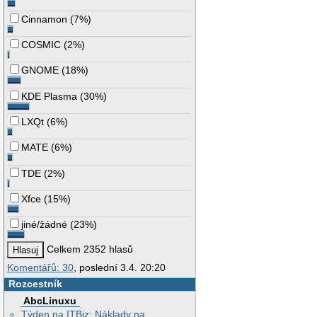
Cinnamon
(
7%
)
COSMIC
(
2%
)
GNOME
(
18%
)
KDE Plasma
(
30%
)
LXQt
(
6%
)
MATE
(
6%
)
TDE
(
2%
)
Xfce
(
15%
)
jiné/žádné
(
23%
)
Celkem 2352 hlasů
Komentářů: 30
, poslední 3.4. 20:20
Rozcestník
AbcLinuxu
Týden na ITBiz: Náklady na