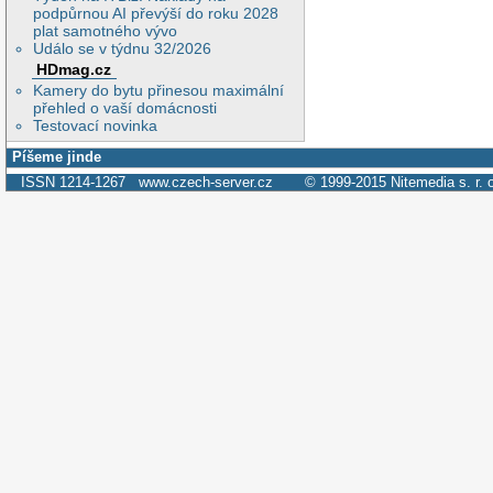
podpůrnou AI převýší do roku 2028
plat samotného vývo
Událo se v týdnu 32/2026
HDmag.cz
Kamery do bytu přinesou maximální
přehled o vaší domácnosti
Testovací novinka
Píšeme jinde
ISSN 1214-1267
www.czech-server.cz
© 1999-2015
Nitemedia s. r. 