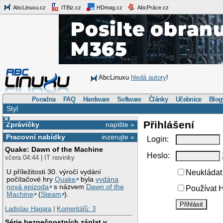
AbcLinuxu.cz
ITBiz.cz
HDmag.cz
AbcPráce.cz
AbcLinuxu
hledá autory
!
Poradna
FAQ
Hardware
Software
Články
Učebnice
Blog
Styl
×
Přihlášení
Zprávičky
napište »
Pracovní nabídky
inzerujte »
Login:
Quake: Dawn of the Machine
Heslo:
včera 04:44 | IT novinky
U příležitosti 30. výročí vydání
Neukládat 
počítačové hry
Quake
byla
vydána
nová epizoda
s názvem
Dawn of the
Používat H
Machine
(
Steam
).
Ladislav Hagara
|
Komentářů: 3
Série bezpečnostních záplat v