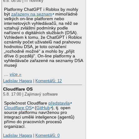
6.8. 08:00 | IT novinky
Platformy ChatGPT i Roblox by mohly
být
zařazeny na seznam
mimořádně
velkých on-line platforem nebo
internetových vyhledávačů, na něž se
vztahují zvláštní podmínky podle
nařízení o digitálních službách (DSA).
Vzhledem k tomu, že ChatGPT i Roblox
oznámily počet uživatelů nad prahovou
hodnotou DSA, je toto označení
„rozhodně možné“ a mohlo by „přijít
dříve či později“. On-line platformy a
vyhledávače zařazené na seznamy DSA
musejí
…
více »
Ladislav Hagara
|
Komentářů: 12
Cloudflare OS
5.8. 17:00 | Zajímavý software
Společnost Cloudflare
představila
Cloudflare OS
(
GitHub
), tj. open
source platformu navrženou pro
integraci umělé inteligence (agentů)
přímo do pracovních procesů
organizací.
Ladislav Hagara
|
Komentářů: 0