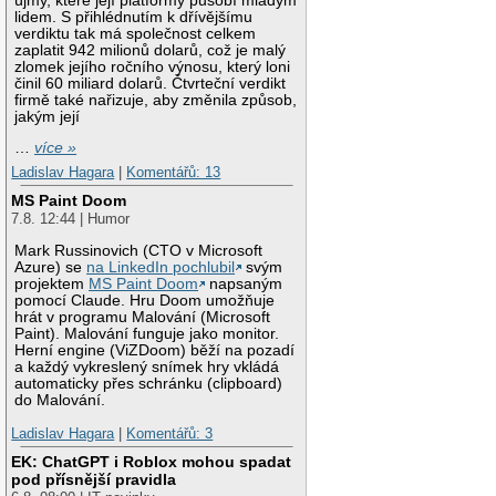
újmy, které její platformy působí mladým
lidem. S přihlédnutím k dřívějšímu
verdiktu tak má společnost celkem
zaplatit 942 milionů dolarů, což je malý
zlomek jejího ročního výnosu, který loni
činil 60 miliard dolarů. Čtvrteční verdikt
firmě také nařizuje, aby změnila způsob,
jakým její
…
více »
Ladislav Hagara
|
Komentářů: 13
MS Paint Doom
7.8. 12:44 | Humor
Mark Russinovich (CTO v Microsoft
Azure) se
na LinkedIn pochlubil
svým
projektem
MS Paint Doom
napsaným
pomocí Claude. Hru Doom umožňuje
hrát v programu Malování (Microsoft
Paint). Malování funguje jako monitor.
Herní engine (ViZDoom) běží na pozadí
a každý vykreslený snímek hry vkládá
automaticky přes schránku (clipboard)
do Malování.
Ladislav Hagara
|
Komentářů: 3
EK: ChatGPT i Roblox mohou spadat
pod přísnější pravidla