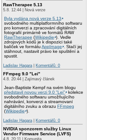
RawTherapee 5.13
5.8. 12:44 | Nová verze
Byla vydána nová verze 5.13
svobodného multiplatformního softwaru
pro konverzi a zpracování digitálních
fotografií primárně ve formátů RAW
RawTherapee
(
Wikipedie
). Vedle
zdrojových kódů je k dispozici také
balíček ve formátu
AppImage
. Stačí jej
stáhnout, nastavit právo ke spuštění a
spustit.
Ladislav Hagara
|
Komentářů: 0
FFmpeg 9.0 "Lei"
4.8. 20:44 | Zajímavý článek
Jean-Baptiste Kempf na svém blogu
představil novou verzi 9.0 "Lei"
kolekce
svobodného softwaru umožňujícího
nahrávání, konverzi a streamovaní
digitálního zvuku a obrazu
FFmpeg
(
Wikipedie
).
Ladislav Hagara
|
Komentářů: 0
NVIDIA sponzorem služby Linux
Vendor Firmware Service (LVFS)
4.8. 20:11 | Komunita