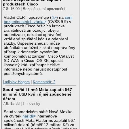
produktech Cisco
7.8. 16:00 | Bezpečnostní upozornění
Vládní CERT upozorňuje (
𝕏
) na
sérii
bezpečnostních záplat
(CVSS 9.9) v
produktech Cisco řešících kritické
zranitelnosti umožňující obejití
autentizace, eskalaci oprávnění,
vzdálené spuštění kódu a odepření
služby. Úspěšné zneužití může
útočníkům umožnit získat neoprávněný
přístup k dotčeným systémům,
kompromitovat zařízení Cisco Catalyst
SD-WAN a Cisco IOS XE, spustit
libovolný kód, zpřístupnit citlivé
informace nebo narušit dostupnost
postižených systémů.
Ladislav Hagara
|
Komentářů: 2
Soud nařídil firmě Meta zaplatit 567
milionů USD kvůli újmě způsobené
dětem
7.8. 15:33 | IT novinky
Soud v americkém státě Nové Mexiko
ve čtvrtek
nařídil
internetové
společnosti Meta Platforms zaplatit 567
milionů dolarů (téměř 12 miliard Kč) za