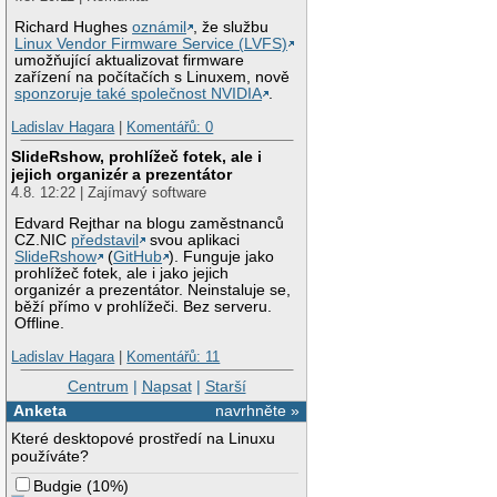
Richard Hughes
oznámil
, že službu
Linux Vendor Firmware Service (LVFS)
umožňující aktualizovat firmware
zařízení na počítačích s Linuxem, nově
sponzoruje také společnost NVIDIA
.
Ladislav Hagara
|
Komentářů: 0
SlideRshow, prohlížeč fotek, ale i
jejich organizér a prezentátor
4.8. 12:22 | Zajímavý software
Edvard Rejthar na blogu zaměstnanců
CZ.NIC
představil
svou aplikaci
SlideRshow
(
GitHub
). Funguje jako
prohlížeč fotek, ale i jako jejich
organizér a prezentátor. Neinstaluje se,
běží přímo v prohlížeči. Bez serveru.
Offline.
Ladislav Hagara
|
Komentářů: 11
Centrum
|
Napsat
|
Starší
Anketa
navrhněte »
Které desktopové prostředí na Linuxu
používáte?
Budgie
(
10%
)