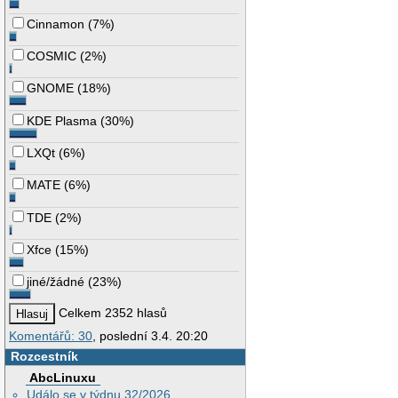
Cinnamon
(
7%
)
COSMIC
(
2%
)
GNOME
(
18%
)
KDE Plasma
(
30%
)
LXQt
(
6%
)
MATE
(
6%
)
TDE
(
2%
)
Xfce
(
15%
)
jiné/žádné
(
23%
)
Celkem 2352 hlasů
Komentářů: 30
, poslední 3.4. 20:20
Rozcestník
AbcLinuxu
Událo se v týdnu 32/2026