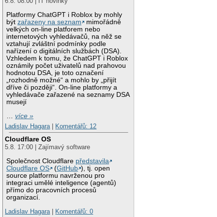
6.8. 08:00 | IT novinky
Platformy ChatGPT i Roblox by mohly
být
zařazeny na seznam
mimořádně
velkých on-line platforem nebo
internetových vyhledávačů, na něž se
vztahují zvláštní podmínky podle
nařízení o digitálních službách (DSA).
Vzhledem k tomu, že ChatGPT i Roblox
oznámily počet uživatelů nad prahovou
hodnotou DSA, je toto označení
„rozhodně možné“ a mohlo by „přijít
dříve či později“. On-line platformy a
vyhledávače zařazené na seznamy DSA
musejí
…
více »
Ladislav Hagara
|
Komentářů: 12
Cloudflare OS
5.8. 17:00 | Zajímavý software
Společnost Cloudflare
představila
Cloudflare OS
(
GitHub
), tj. open
source platformu navrženou pro
integraci umělé inteligence (agentů)
přímo do pracovních procesů
organizací.
Ladislav Hagara
|
Komentářů: 0