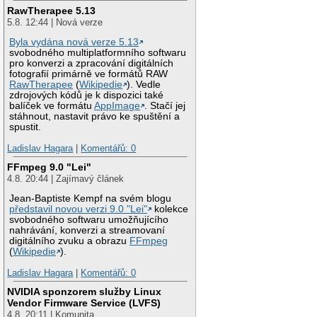
RawTherapee 5.13
5.8. 12:44 | Nová verze
Byla vydána nová verze 5.13
svobodného multiplatformního softwaru
pro konverzi a zpracování digitálních
fotografií primárně ve formátů RAW
RawTherapee
(
Wikipedie
). Vedle
zdrojových kódů je k dispozici také
balíček ve formátu
AppImage
. Stačí jej
stáhnout, nastavit právo ke spuštění a
spustit.
Ladislav Hagara
|
Komentářů: 0
FFmpeg 9.0 "Lei"
4.8. 20:44 | Zajímavý článek
Jean-Baptiste Kempf na svém blogu
představil novou verzi 9.0 "Lei"
kolekce
svobodného softwaru umožňujícího
nahrávání, konverzi a streamovaní
digitálního zvuku a obrazu
FFmpeg
(
Wikipedie
).
Ladislav Hagara
|
Komentářů: 0
NVIDIA sponzorem služby Linux
Vendor Firmware Service (LVFS)
4.8. 20:11 | Komunita