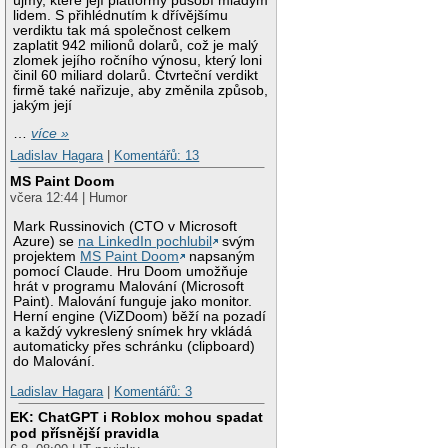
újmy, které její platformy působí mladým
lidem. S přihlédnutím k dřívějšímu
verdiktu tak má společnost celkem
zaplatit 942 milionů dolarů, což je malý
zlomek jejího ročního výnosu, který loni
činil 60 miliard dolarů. Čtvrteční verdikt
firmě také nařizuje, aby změnila způsob,
jakým její
…
více »
Ladislav Hagara
|
Komentářů: 13
MS Paint Doom
včera 12:44 | Humor
Mark Russinovich (CTO v Microsoft
Azure) se
na LinkedIn pochlubil
svým
projektem
MS Paint Doom
napsaným
pomocí Claude. Hru Doom umožňuje
hrát v programu Malování (Microsoft
Paint). Malování funguje jako monitor.
Herní engine (ViZDoom) běží na pozadí
a každý vykreslený snímek hry vkládá
automaticky přes schránku (clipboard)
do Malování.
Ladislav Hagara
|
Komentářů: 3
EK: ChatGPT i Roblox mohou spadat
pod přísnější pravidla