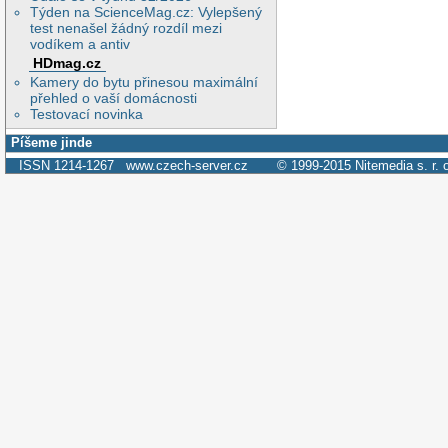
Týden na ScienceMag.cz: Vylepšený
test nenašel žádný rozdíl mezi
vodíkem a antiv
HDmag.cz
Kamery do bytu přinesou maximální
přehled o vaší domácnosti
Testovací novinka
Píšeme jinde
ISSN 1214-1267
www.czech-server.cz
© 1999-2015
Nitemedia s. r. 