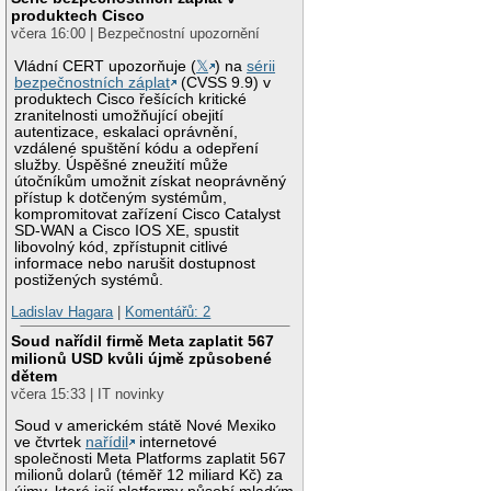
produktech Cisco
včera 16:00 | Bezpečnostní upozornění
Vládní CERT upozorňuje (
𝕏
) na
sérii
bezpečnostních záplat
(CVSS 9.9) v
produktech Cisco řešících kritické
zranitelnosti umožňující obejití
autentizace, eskalaci oprávnění,
vzdálené spuštění kódu a odepření
služby. Úspěšné zneužití může
útočníkům umožnit získat neoprávněný
přístup k dotčeným systémům,
kompromitovat zařízení Cisco Catalyst
SD-WAN a Cisco IOS XE, spustit
libovolný kód, zpřístupnit citlivé
informace nebo narušit dostupnost
postižených systémů.
Ladislav Hagara
|
Komentářů: 2
Soud nařídil firmě Meta zaplatit 567
milionů USD kvůli újmě způsobené
dětem
včera 15:33 | IT novinky
Soud v americkém státě Nové Mexiko
ve čtvrtek
nařídil
internetové
společnosti Meta Platforms zaplatit 567
milionů dolarů (téměř 12 miliard Kč) za