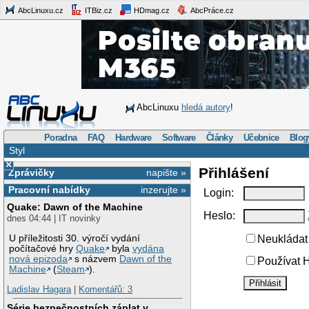
AbcLinuxu.cz
ITBiz.cz
HDmag.cz
AbcPráce.cz
AbcLinuxu
hledá autory
!
Poradna
FAQ
Hardware
Software
Články
Učebnice
Blog
Styl
×
Přihlášení
Zprávičky
napište »
Pracovní nabídky
inzerujte »
Login:
Quake: Dawn of the Machine
Heslo:
dnes 04:44 | IT novinky
U příležitosti 30. výročí vydání
Neukládat 
počítačové hry
Quake
byla
vydána
nová epizoda
s názvem
Dawn of the
Používat H
Machine
(
Steam
).
Ladislav Hagara
|
Komentářů: 3
Série bezpečnostních záplat v