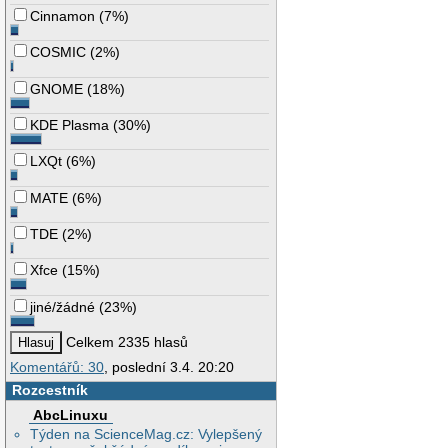
Cinnamon
(
7%
)
COSMIC
(
2%
)
GNOME
(
18%
)
KDE Plasma
(
30%
)
LXQt
(
6%
)
MATE
(
6%
)
TDE
(
2%
)
Xfce
(
15%
)
jiné/žádné
(
23%
)
Celkem 2335 hlasů
Komentářů: 30
, poslední 3.4. 20:20
Rozcestník
AbcLinuxu
Týden na ScienceMag.cz: Vylepšený