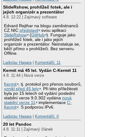
SlideRshow, prohlížeč fotek, ale i
jejich organizér a prezentátor
4.8. 12:22 | Zajímavý software
Edvard Rejthar na blogu zaměstnanců
CZ.NIC
představil
svou aplikaci
SlideRshow
(
GitHub
). Funguje jako
prohlížeč fotek, ale i jako jejich
organizér a prezentátor. Neinstaluje se,
běží přímo v prohlížeči. Bez serveru.
Offline.
Ladislav Hagara
|
Komentářů: 11
Kermit má 45 let. Vydán C-Kermit 11
4.8. 11:44 | Nová verze
Kermit
, tj. protokol pro přenos souborů,
vznikl před 45 lety
. Při této příležitosti
byla po 15 letech od vydání poslední
stabilní verze 9.0.302 vydána
nová
stabilní verze 11
implementace
C-
Kermit
. S podporou IPv6.
Ladislav Hagara
|
Komentářů: 0
20 let Pandoc
4.8. 11:11 | Zajímavý článek