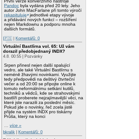
První verze konverzního nástroje
Pandoc
byla vydána před 20 lety. Jeho
autor John MacFarlane při tomto výročí
rekapituluje
jednotlivé etapy vývoje
a přidávání nových funkcí – rozšíření
nejen Markdownu a podporu mnoha
dalších formátů.
|🇵🇸
|
Komentářů: 0
Virtuální Bastlírna vol. 65: Už vám
dorazil předobjednaný INDX?
4.8. 00:55 | Pozvánky
Srpen přinesl nejen další spalující
vedro, ale také Virtuální Bastlírnu s
neméně žhavými novinkami. Využijte
tedy předpovědi na deštivý čtvrteční
večer a od 20:00 se připojte online k
tomuto neformálnímu setkání kutilů,
techniků a vědců, kde se strahovskými
bastlíři proberete nejzajímavější věci, na
které jste narazili za poslední měsíc.
Pokud jde o novinky, řeč zcela jistě
přijde na systém INDX pro tiskárny
Průša, který na konci
…
více »
bkralik
|
Komentářů: 0