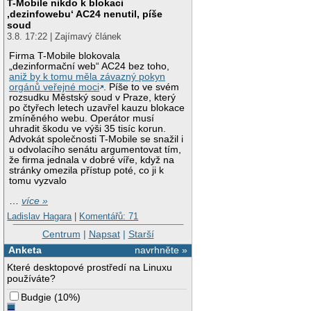
T-Mobile nikdo k blokaci
‚dezinfowebu‘ AC24 nenutil, píše
soud
3.8. 17:22 | Zajímavý článek
Firma T-Mobile blokovala
„dezinformační web“ AC24 bez toho,
aniž by k tomu měla závazný pokyn
orgánů veřejné moci
. Píše to ve svém
rozsudku Městský soud v Praze, který
po čtyřech letech uzavřel kauzu blokace
zmíněného webu. Operátor musí
uhradit škodu ve výši 35 tisíc korun.
Advokát společnosti T-Mobile se snažil i
u odvolacího senátu argumentovat tím,
že firma jednala v dobré víře, když na
stránky omezila přístup poté, co ji k
tomu vyzvalo
…
více »
Ladislav Hagara
|
Komentářů: 71
Centrum
|
Napsat
|
Starší
Anketa
navrhněte »
Které desktopové prostředí na Linuxu
používáte?
Budgie
(
10%
)