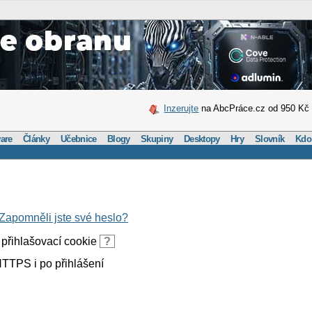
Inzerujte
na AbcPráce.cz od 950 Kč
are
Články
Učebnice
Blogy
Skupiny
Desktopy
Hry
Slovník
Kdo
Zapomněli jste své heslo?
přihlašovací cookie
?
TTPS i po přihlášení