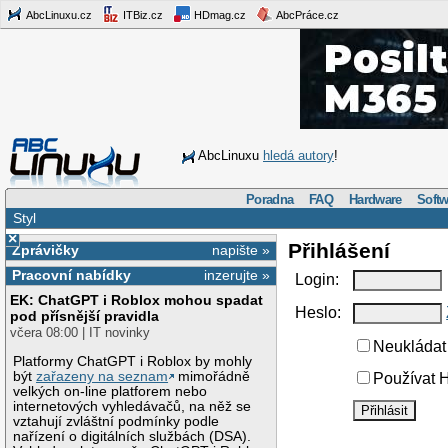
AbcLinuxu.cz
ITBiz.cz
HDmag.cz
AbcPráce.cz
AbcLinuxu
hledá autory
!
Poradna
FAQ
Hardware
Softw
Styl
×
Přihlášení
Zprávičky
napište »
Pracovní nabídky
inzerujte »
Login:
EK: ChatGPT i Roblox mohou spadat
Heslo:
pod přísnější pravidla
včera 08:00 | IT novinky
Neukládat 
Platformy ChatGPT i Roblox by mohly
být
zařazeny na seznam
mimořádně
Používat H
velkých on-line platforem nebo
internetových vyhledávačů, na něž se
vztahují zvláštní podmínky podle
nařízení o digitálních službách (DSA).