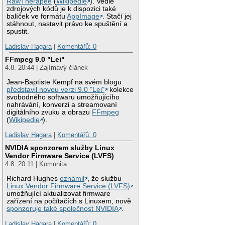
RawTherapee
(
Wikipedie
). Vedle
zdrojových kódů je k dispozici také
balíček ve formátu
AppImage
. Stačí jej
stáhnout, nastavit právo ke spuštění a
spustit.
Ladislav Hagara
|
Komentářů: 0
FFmpeg 9.0 "Lei"
4.8. 20:44 | Zajímavý článek
Jean-Baptiste Kempf na svém blogu
představil novou verzi 9.0 "Lei"
kolekce
svobodného softwaru umožňujícího
nahrávání, konverzi a streamovaní
digitálního zvuku a obrazu
FFmpeg
(
Wikipedie
).
Ladislav Hagara
|
Komentářů: 0
NVIDIA sponzorem služby Linux
Vendor Firmware Service (LVFS)
4.8. 20:11 | Komunita
Richard Hughes
oznámil
, že službu
Linux Vendor Firmware Service (LVFS)
umožňující aktualizovat firmware
zařízení na počítačích s Linuxem, nově
sponzoruje také společnost NVIDIA
.
Ladislav Hagara
|
Komentářů: 0