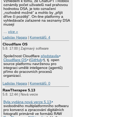
Vzhledem k tomu, že ChatGPT i Roblox
oznámily počet uživatelů nad prahovou
hodnotou DSA, je toto označení
„rozhodně možné“ a mohlo by „přijít
dříve či později“. On-line platformy a
vyhledávače zařazené na seznamy DSA
musejí
…
více »
Ladislav Hagara
|
Komentářů: 4
Cloudflare OS
5.8. 17:00 | Zajímavý software
Společnost Cloudflare
představila
Cloudflare OS
(
GitHub
), tj. open
source platformu navrženou pro
integraci umělé inteligence (agentů)
přímo do pracovních procesů
organizací.
Ladislav Hagara
|
Komentářů: 0
RawTherapee 5.13
5.8. 12:44 | Nová verze
Byla vydána nová verze 5.13
svobodného multiplatformního softwaru
pro konverzi a zpracování digitálních
fotografií primárně ve formátů RAW