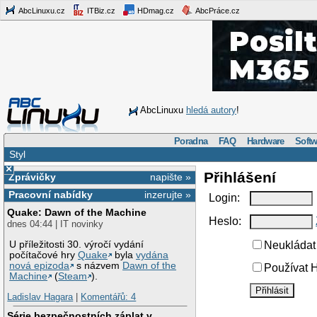
AbcLinuxu.cz
ITBiz.cz
HDmag.cz
AbcPráce.cz
AbcLinuxu
hledá autory
!
Poradna
FAQ
Hardware
Softw
Styl
×
Přihlášení
Zprávičky
napište »
Pracovní nabídky
inzerujte »
Login:
Quake: Dawn of the Machine
Heslo:
dnes 04:44 | IT novinky
U příležitosti 30. výročí vydání
Neukládat 
počítačové hry
Quake
byla
vydána
nová epizoda
s názvem
Dawn of the
Používat H
Machine
(
Steam
).
Ladislav Hagara
|
Komentářů: 4
Série bezpečnostních záplat v