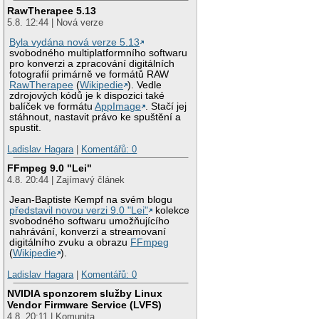
RawTherapee 5.13
5.8. 12:44 | Nová verze
Byla vydána nová verze 5.13
svobodného multiplatformního softwaru
pro konverzi a zpracování digitálních
fotografií primárně ve formátů RAW
RawTherapee
(
Wikipedie
). Vedle
zdrojových kódů je k dispozici také
balíček ve formátu
AppImage
. Stačí jej
stáhnout, nastavit právo ke spuštění a
spustit.
Ladislav Hagara
|
Komentářů: 0
FFmpeg 9.0 "Lei"
4.8. 20:44 | Zajímavý článek
Jean-Baptiste Kempf na svém blogu
představil novou verzi 9.0 "Lei"
kolekce
svobodného softwaru umožňujícího
nahrávání, konverzi a streamovaní
digitálního zvuku a obrazu
FFmpeg
(
Wikipedie
).
Ladislav Hagara
|
Komentářů: 0
NVIDIA sponzorem služby Linux
Vendor Firmware Service (LVFS)
4.8. 20:11 | Komunita