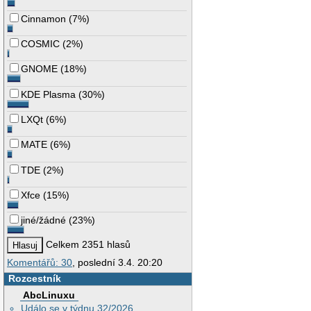
Cinnamon
(
7%
)
COSMIC
(
2%
)
GNOME
(
18%
)
KDE Plasma
(
30%
)
LXQt
(
6%
)
MATE
(
6%
)
TDE
(
2%
)
Xfce
(
15%
)
jiné/žádné
(
23%
)
Celkem 2351 hlasů
Komentářů: 30
, poslední 3.4. 20:20
Rozcestník
AbcLinuxu
Událo se v týdnu 32/2026