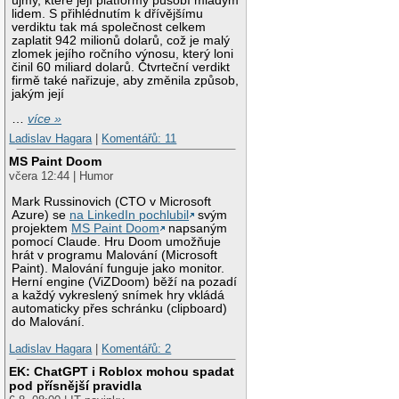
újmy, které její platformy působí mladým
lidem. S přihlédnutím k dřívějšímu
verdiktu tak má společnost celkem
zaplatit 942 milionů dolarů, což je malý
zlomek jejího ročního výnosu, který loni
činil 60 miliard dolarů. Čtvrteční verdikt
firmě také nařizuje, aby změnila způsob,
jakým její
…
více »
Ladislav Hagara
|
Komentářů: 11
MS Paint Doom
včera 12:44 | Humor
Mark Russinovich (CTO v Microsoft
Azure) se
na LinkedIn pochlubil
svým
projektem
MS Paint Doom
napsaným
pomocí Claude. Hru Doom umožňuje
hrát v programu Malování (Microsoft
Paint). Malování funguje jako monitor.
Herní engine (ViZDoom) běží na pozadí
a každý vykreslený snímek hry vkládá
automaticky přes schránku (clipboard)
do Malování.
Ladislav Hagara
|
Komentářů: 2
EK: ChatGPT i Roblox mohou spadat
pod přísnější pravidla