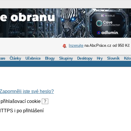
Inzerujte
na AbcPráce.cz od 950 Kč
are
Články
Učebnice
Blogy
Skupiny
Desktopy
Hry
Slovník
Kdo
Zapomněli jste své heslo?
přihlašovací cookie
?
TTPS i po přihlášení