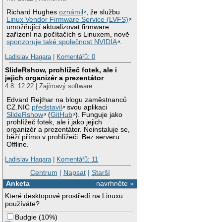
Richard Hughes
oznámil
, že službu
Linux Vendor Firmware Service (LVFS)
umožňující aktualizovat firmware
zařízení na počítačích s Linuxem, nově
sponzoruje také společnost NVIDIA
.
Ladislav Hagara
|
Komentářů: 0
SlideRshow, prohlížeč fotek, ale i
jejich organizér a prezentátor
4.8. 12:22 | Zajímavý software
Edvard Rejthar na blogu zaměstnanců
CZ.NIC
představil
svou aplikaci
SlideRshow
(
GitHub
). Funguje jako
prohlížeč fotek, ale i jako jejich
organizér a prezentátor. Neinstaluje se,
běží přímo v prohlížeči. Bez serveru.
Offline.
Ladislav Hagara
|
Komentářů: 11
Centrum
|
Napsat
|
Starší
Anketa
navrhněte »
Které desktopové prostředí na Linuxu
používáte?
Budgie
(
10%
)