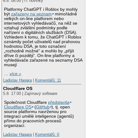
6.8. 08:00 | IT novinky
Platformy ChatGPT i Roblox by mohly
být
zařazeny na seznam
mimořádně
velkých on-line platforem nebo
internetových vyhledávačů, na něž se
vztahují zvláštní podmínky podle
nařízení o digitálních službách (DSA).
Vzhledem k tomu, že ChatGPT i Roblox
oznámily počet uživatelů nad prahovou
hodnotou DSA, je toto označení
„rozhodně možné“ a mohlo by „přijít
dříve či později“. On-line platformy a
vyhledávače zařazené na seznamy DSA
musejí
…
více »
Ladislav Hagara
|
Komentářů: 11
Cloudflare OS
5.8. 17:00 | Zajímavý software
Společnost Cloudflare
představila
Cloudflare OS
(
GitHub
), tj. open
source platformu navrženou pro
integraci umělé inteligence (agentů)
přímo do pracovních procesů
organizací.
Ladislav Hagara
|
Komentářů: 0