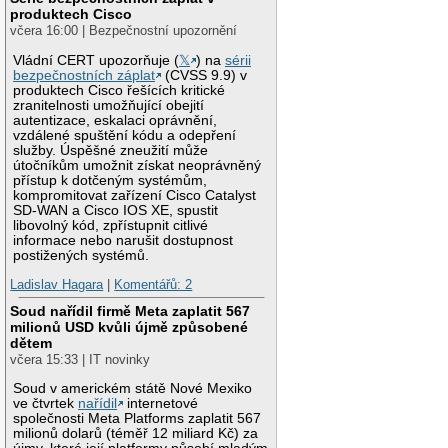
produktech Cisco
včera 16:00 | Bezpečnostní upozornění
Vládní CERT upozorňuje (
𝕏
) na
sérii
bezpečnostních záplat
(CVSS 9.9) v
produktech Cisco řešících kritické
zranitelnosti umožňující obejití
autentizace, eskalaci oprávnění,
vzdálené spuštění kódu a odepření
služby. Úspěšné zneužití může
útočníkům umožnit získat neoprávněný
přístup k dotčeným systémům,
kompromitovat zařízení Cisco Catalyst
SD-WAN a Cisco IOS XE, spustit
libovolný kód, zpřístupnit citlivé
informace nebo narušit dostupnost
postižených systémů.
Ladislav Hagara
|
Komentářů: 2
Soud nařídil firmě Meta zaplatit 567
milionů USD kvůli újmě způsobené
dětem
včera 15:33 | IT novinky
Soud v americkém státě Nové Mexiko
ve čtvrtek
nařídil
internetové
společnosti Meta Platforms zaplatit 567
milionů dolarů (téměř 12 miliard Kč) za