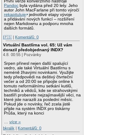
První verze konverzního nástroje
Pandoc
byla vydána před 20 lety. Jeho
autor John MacFarlane při tomto výročí
rekapituluje
jednotlivé etapy vývoje
a přidávání nových funkcí – rozšíření
nejen Markdownu a podporu mnoha
dalších formátů.
|🇵🇸
|
Komentářů: 0
Virtuální Bastlírna vol. 65: Už vám
dorazil předobjednaný INDX?
4.8. 00:55 | Pozvánky
Srpen přinesl nejen další spalující
vedro, ale také Virtuální Bastlírnu s
neméně žhavými novinkami. Využijte
tedy předpovědi na deštivý čtvrteční
večer a od 20:00 se připojte online k
tomuto neformálnímu setkání kutilů,
techniků a vědců, kde se strahovskými
bastlíři proberete nejzajímavější věci, na
které jste narazili za poslední měsíc.
Pokud jde o novinky, řeč zcela jistě
přijde na systém INDX pro tiskárny
Průša, který na konci
…
více »
bkralik
|
Komentářů: 0