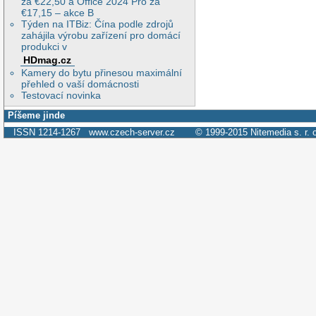
za €22,50 a Office 2024 Pro za
€17,15 – akce B
Týden na ITBiz: Čína podle zdrojů
zahájila výrobu zařízení pro domácí
produkci v
HDmag.cz
Kamery do bytu přinesou maximální
přehled o vaší domácnosti
Testovací novinka
Píšeme jinde
ISSN 1214-1267
www.czech-server.cz
© 1999-2015
Nitemedia s. r. 