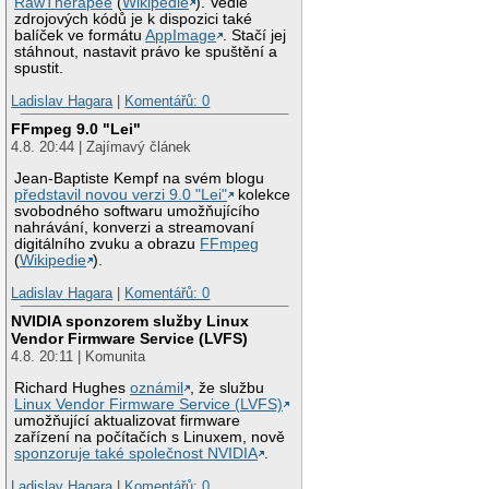
RawTherapee
(
Wikipedie
). Vedle
zdrojových kódů je k dispozici také
balíček ve formátu
AppImage
. Stačí jej
stáhnout, nastavit právo ke spuštění a
spustit.
Ladislav Hagara
|
Komentářů: 0
FFmpeg 9.0 "Lei"
4.8. 20:44 | Zajímavý článek
Jean-Baptiste Kempf na svém blogu
představil novou verzi 9.0 "Lei"
kolekce
svobodného softwaru umožňujícího
nahrávání, konverzi a streamovaní
digitálního zvuku a obrazu
FFmpeg
(
Wikipedie
).
Ladislav Hagara
|
Komentářů: 0
NVIDIA sponzorem služby Linux
Vendor Firmware Service (LVFS)
4.8. 20:11 | Komunita
Richard Hughes
oznámil
, že službu
Linux Vendor Firmware Service (LVFS)
umožňující aktualizovat firmware
zařízení na počítačích s Linuxem, nově
sponzoruje také společnost NVIDIA
.
Ladislav Hagara
|
Komentářů: 0