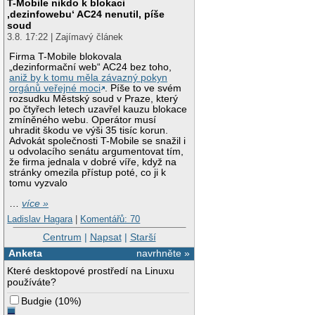
T-Mobile nikdo k blokaci
‚dezinfowebu‘ AC24 nenutil, píše
soud
3.8. 17:22 | Zajímavý článek
Firma T-Mobile blokovala
„dezinformační web“ AC24 bez toho,
aniž by k tomu měla závazný pokyn
orgánů veřejné moci
. Píše to ve svém
rozsudku Městský soud v Praze, který
po čtyřech letech uzavřel kauzu blokace
zmíněného webu. Operátor musí
uhradit škodu ve výši 35 tisíc korun.
Advokát společnosti T-Mobile se snažil i
u odvolacího senátu argumentovat tím,
že firma jednala v dobré víře, když na
stránky omezila přístup poté, co ji k
tomu vyzvalo
…
více »
Ladislav Hagara
|
Komentářů: 70
Centrum
|
Napsat
|
Starší
Anketa
navrhněte »
Které desktopové prostředí na Linuxu
používáte?
Budgie
(
10%
)