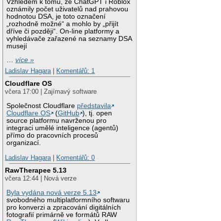
Vzhledem k tomu, že ChatGPT i Roblox
oznámily počet uživatelů nad prahovou
hodnotou DSA, je toto označení
„rozhodně možné“ a mohlo by „přijít
dříve či později“. On-line platformy a
vyhledávače zařazené na seznamy DSA
musejí
…
více »
Ladislav Hagara
|
Komentářů: 1
Cloudflare OS
včera 17:00 | Zajímavý software
Společnost Cloudflare
představila
Cloudflare OS
(
GitHub
), tj. open
source platformu navrženou pro
integraci umělé inteligence (agentů)
přímo do pracovních procesů
organizací.
Ladislav Hagara
|
Komentářů: 0
RawTherapee 5.13
včera 12:44 | Nová verze
Byla vydána nová verze 5.13
svobodného multiplatformního softwaru
pro konverzi a zpracování digitálních
fotografií primárně ve formátů RAW