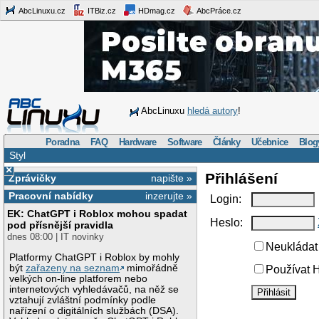
AbcLinuxu.cz
ITBiz.cz
HDmag.cz
AbcPráce.cz
AbcLinuxu
hledá autory
!
Poradna
FAQ
Hardware
Software
Články
Učebnice
Blog
Styl
×
Přihlášení
Zprávičky
napište »
Pracovní nabídky
inzerujte »
Login:
EK: ChatGPT i Roblox mohou spadat
Heslo:
pod přísnější pravidla
dnes 08:00 | IT novinky
Neukládat 
Platformy ChatGPT i Roblox by mohly
být
zařazeny na seznam
mimořádně
Používat H
velkých on-line platforem nebo
internetových vyhledávačů, na něž se
vztahují zvláštní podmínky podle
nařízení o digitálních službách (DSA).