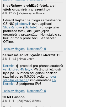
SlideRshow, prohlížeč fotek, ale i
jejich organizér a prezentátor
4.8. 12:22 | Zajímavý software
Edvard Rejthar na blogu zaměstnanců
CZ.NIC
představil
svou aplikaci
SlideRshow
(
GitHub
). Funguje jako
prohlížeč fotek, ale i jako jejich
organizér a prezentátor. Neinstaluje se,
běží přímo v prohlížeči. Bez serveru.
Offline.
Ladislav Hagara
|
Komentářů: 9
Kermit má 45 let. Vydán C-Kermit 11
4.8. 11:44 | Nová verze
Kermit
, tj. protokol pro přenos souborů,
vznikl před 45 lety
. Při této příležitosti
byla po 15 letech od vydání poslední
stabilní verze 9.0.302 vydána
nová
stabilní verze 11
implementace
C-
Kermit
. S podporou IPv6.
Ladislav Hagara
|
Komentářů: 0
20 let Pandoc
4.8. 11:11 | Zajímavý článek