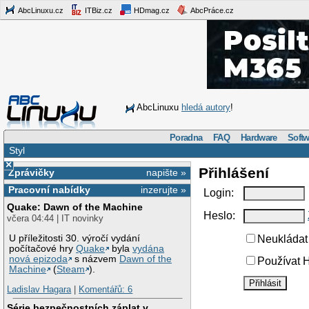
AbcLinuxu.cz
ITBiz.cz
HDmag.cz
AbcPráce.cz
AbcLinuxu
hledá autory
!
Poradna
FAQ
Hardware
Softw
Styl
×
Přihlášení
Zprávičky
napište »
Pracovní nabídky
inzerujte »
Login:
Quake: Dawn of the Machine
Heslo:
včera 04:44 | IT novinky
U příležitosti 30. výročí vydání
Neukládat 
počítačové hry
Quake
byla
vydána
nová epizoda
s názvem
Dawn of the
Používat H
Machine
(
Steam
).
Ladislav Hagara
|
Komentářů: 6
Série bezpečnostních záplat v