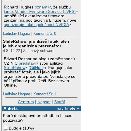
Richard Hughes
oznámil
, že službu
Linux Vendor Firmware Service (LVFS)
umožňující aktualizovat firmware
zařízení na počítačích s Linuxem, nově
sponzoruje také společnost NVIDIA
.
Ladislav Hagara
|
Komentářů: 0
SlideRshow, prohlížeč fotek, ale i
jejich organizér a prezentátor
4.8. 12:22 | Zajímavý software
Edvard Rejthar na blogu zaměstnanců
CZ.NIC
představil
svou aplikaci
SlideRshow
(
GitHub
). Funguje jako
prohlížeč fotek, ale i jako jejich
organizér a prezentátor. Neinstaluje se,
běží přímo v prohlížeči. Bez serveru.
Offline.
Ladislav Hagara
|
Komentářů: 11
Centrum
|
Napsat
|
Starší
Anketa
navrhněte »
Které desktopové prostředí na Linuxu
používáte?
Budgie
(
10%
)