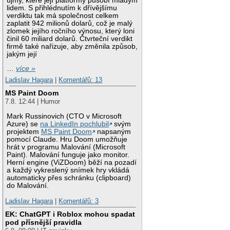
újmy, které její platformy působí mladým
lidem. S přihlédnutím k dřívějšímu
verdiktu tak má společnost celkem
zaplatit 942 milionů dolarů, což je malý
zlomek jejího ročního výnosu, který loni
činil 60 miliard dolarů. Čtvrteční verdikt
firmě také nařizuje, aby změnila způsob,
jakým její
…
více »
Ladislav Hagara
|
Komentářů: 13
MS Paint Doom
7.8. 12:44 | Humor
Mark Russinovich (CTO v Microsoft
Azure) se
na LinkedIn pochlubil
svým
projektem
MS Paint Doom
napsaným
pomocí Claude. Hru Doom umožňuje
hrát v programu Malování (Microsoft
Paint). Malování funguje jako monitor.
Herní engine (ViZDoom) běží na pozadí
a každý vykreslený snímek hry vkládá
automaticky přes schránku (clipboard)
do Malování.
Ladislav Hagara
|
Komentářů: 3
EK: ChatGPT i Roblox mohou spadat
pod přísnější pravidla