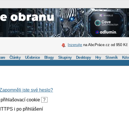
Inzerujte
na AbcPráce.cz od 950 Kč
are
Články
Učebnice
Blogy
Skupiny
Desktopy
Hry
Slovník
Kdo
Zapomněli jste své heslo?
přihlašovací cookie
?
TTPS i po přihlášení