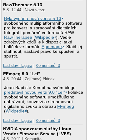
RawTherapee 5.13
5.8. 12:44 | Nová verze
Byla vydána nová verze 5.13
svobodného multiplatformního softwaru
pro konverzi a zpracování digitálních
fotografií primárně ve formátů RAW
RawTherapee
(
Wikipedie
). Vedle
zdrojových kódů je k dispozici také
balíček ve formátu
AppImage
. Stačí jej
stáhnout, nastavit právo ke spuštění a
spustit.
Ladislav Hagara
|
Komentářů: 0
FFmpeg 9.0 "Lei"
4.8. 20:44 | Zajímavý článek
Jean-Baptiste Kempf na svém blogu
představil novou verzi 9.0 "Lei"
kolekce
svobodného softwaru umožňujícího
nahrávání, konverzi a streamovaní
digitálního zvuku a obrazu
FFmpeg
(
Wikipedie
).
Ladislav Hagara
|
Komentářů: 0
NVIDIA sponzorem služby Linux
Vendor Firmware Service (LVFS)
4.8. 20:11 | Komunita