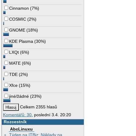
Cinnamon
(
7%
)
COSMIC
(
2%
)
GNOME
(
18%
)
KDE Plasma
(
30%
)
LXQt
(
6%
)
MATE
(
6%
)
TDE
(
2%
)
Xfce
(
15%
)
jiné/žádné
(
23%
)
Celkem 2355 hlasů
Komentářů: 30
, poslední 3.4. 20:20
Rozcestník
AbcLinuxu
Týden na ITBiz: Náklady na