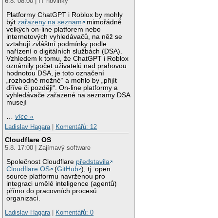
6.8. 08:00 | IT novinky
Platformy ChatGPT i Roblox by mohly
být
zařazeny na seznam
mimořádně
velkých on-line platforem nebo
internetových vyhledávačů, na něž se
vztahují zvláštní podmínky podle
nařízení o digitálních službách (DSA).
Vzhledem k tomu, že ChatGPT i Roblox
oznámily počet uživatelů nad prahovou
hodnotou DSA, je toto označení
„rozhodně možné“ a mohlo by „přijít
dříve či později“. On-line platformy a
vyhledávače zařazené na seznamy DSA
musejí
…
více »
Ladislav Hagara
|
Komentářů: 12
Cloudflare OS
5.8. 17:00 | Zajímavý software
Společnost Cloudflare
představila
Cloudflare OS
(
GitHub
), tj. open
source platformu navrženou pro
integraci umělé inteligence (agentů)
přímo do pracovních procesů
organizací.
Ladislav Hagara
|
Komentářů: 0