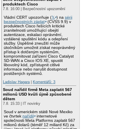
produktech Cisco
7.8. 16:00 | Bezpečnostní upozornění
Vládní CERT upozorňuje (
𝕏
) na
sérii
bezpečnostních záplat
(CVSS 9.9) v
produktech Cisco řešících kritické
zranitelnosti umožňující obejití
autentizace, eskalaci oprávnění,
vzdálené spuštění kódu a odepření
služby. Úspěšné zneužití může
útočníkům umožnit získat neoprávněný
přístup k dotčeným systémům,
kompromitovat zařízení Cisco Catalyst
SD-WAN a Cisco IOS XE, spustit
libovolný kód, zpřístupnit citlivé
informace nebo narušit dostupnost
postižených systémů.
Ladislav Hagara
|
Komentářů: 3
Soud nařídil firmě Meta zaplatit 567
milionů USD kvůli újmě způsobené
dětem
7.8. 15:33 | IT novinky
Soud v americkém státě Nové Mexiko
ve čtvrtek
nařídil
internetové
společnosti Meta Platforms zaplatit 567
milionů dolarů (téměř 12 miliard Kč) za