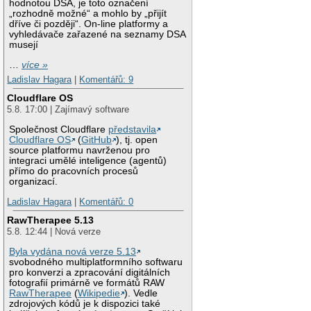
hodnotou DSA, je toto označení
„rozhodně možné“ a mohlo by „přijít
dříve či později“. On-line platformy a
vyhledávače zařazené na seznamy DSA
musejí
…
více »
Ladislav Hagara
|
Komentářů: 9
Cloudflare OS
5.8. 17:00 | Zajímavý software
Společnost Cloudflare
představila
Cloudflare OS
(
GitHub
), tj. open
source platformu navrženou pro
integraci umělé inteligence (agentů)
přímo do pracovních procesů
organizací.
Ladislav Hagara
|
Komentářů: 0
RawTherapee 5.13
5.8. 12:44 | Nová verze
Byla vydána nová verze 5.13
svobodného multiplatformního softwaru
pro konverzi a zpracování digitálních
fotografií primárně ve formátů RAW
RawTherapee
(
Wikipedie
). Vedle
zdrojových kódů je k dispozici také