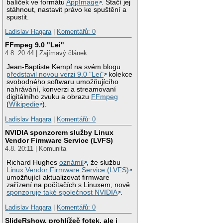
balíček ve formátu
AppImage
. Stačí jej
stáhnout, nastavit právo ke spuštění a
spustit.
Ladislav Hagara
|
Komentářů: 0
FFmpeg 9.0 "Lei"
4.8. 20:44 | Zajímavý článek
Jean-Baptiste Kempf na svém blogu
představil novou verzi 9.0 "Lei"
kolekce
svobodného softwaru umožňujícího
nahrávání, konverzi a streamovaní
digitálního zvuku a obrazu
FFmpeg
(
Wikipedie
).
Ladislav Hagara
|
Komentářů: 0
NVIDIA sponzorem služby Linux
Vendor Firmware Service (LVFS)
4.8. 20:11 | Komunita
Richard Hughes
oznámil
, že službu
Linux Vendor Firmware Service (LVFS)
umožňující aktualizovat firmware
zařízení na počítačích s Linuxem, nově
sponzoruje také společnost NVIDIA
.
Ladislav Hagara
|
Komentářů: 0
SlideRshow, prohlížeč fotek, ale i