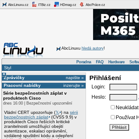
AbcLinuxu.cz
ITBiz.cz
HDmag.cz
AbcPráce.cz
AbcLinuxu
hledá autory
!
Poradna
FAQ
Hardware
Softw
Styl
×
Přihlášení
Zprávičky
napište »
Pracovní nabídky
inzerujte »
Login:
Série bezpečnostních záplat v
Heslo:
produktech Cisco
dnes 16:00 | Bezpečnostní upozornění
Neukládat 
Vládní CERT upozorňuje (
𝕏
) na
sérii
bezpečnostních záplat
(CVSS 9.9) v
Používat H
produktech Cisco řešících kritické
zranitelnosti umožňující obejití
autentizace, eskalaci oprávnění,
vzdálené spuštění kódu a odepření