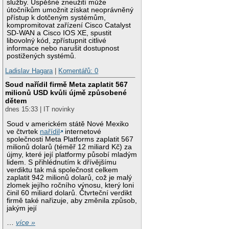
služby. Úspěšné zneužití může
útočníkům umožnit získat neoprávněný
přístup k dotčeným systémům,
kompromitovat zařízení Cisco Catalyst
SD-WAN a Cisco IOS XE, spustit
libovolný kód, zpřístupnit citlivé
informace nebo narušit dostupnost
postižených systémů.
Ladislav Hagara
|
Komentářů: 0
Soud nařídil firmě Meta zaplatit 567
milionů USD kvůli újmě způsobené
dětem
dnes 15:33 | IT novinky
Soud v americkém státě Nové Mexiko
ve čtvrtek
nařídil
internetové
společnosti Meta Platforms zaplatit 567
milionů dolarů (téměř 12 miliard Kč) za
újmy, které její platformy působí mladým
lidem. S přihlédnutím k dřívějšímu
verdiktu tak má společnost celkem
zaplatit 942 milionů dolarů, což je malý
zlomek jejího ročního výnosu, který loni
činil 60 miliard dolarů. Čtvrteční verdikt
firmě také nařizuje, aby změnila způsob,
jakým její
…
více »