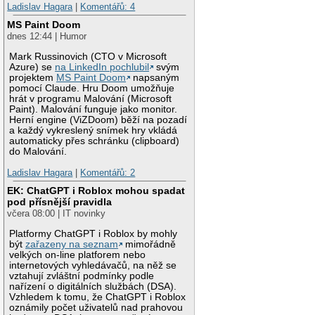
Ladislav Hagara
|
Komentářů: 4
MS Paint Doom
dnes 12:44 | Humor
Mark Russinovich (CTO v Microsoft
Azure) se
na LinkedIn pochlubil
svým
projektem
MS Paint Doom
napsaným
pomocí Claude. Hru Doom umožňuje
hrát v programu Malování (Microsoft
Paint). Malování funguje jako monitor.
Herní engine (ViZDoom) běží na pozadí
a každý vykreslený snímek hry vkládá
automaticky přes schránku (clipboard)
do Malování.
Ladislav Hagara
|
Komentářů: 2
EK: ChatGPT i Roblox mohou spadat
pod přísnější pravidla
včera 08:00 | IT novinky
Platformy ChatGPT i Roblox by mohly
být
zařazeny na seznam
mimořádně
velkých on-line platforem nebo
internetových vyhledávačů, na něž se
vztahují zvláštní podmínky podle
nařízení o digitálních službách (DSA).
Vzhledem k tomu, že ChatGPT i Roblox
oznámily počet uživatelů nad prahovou