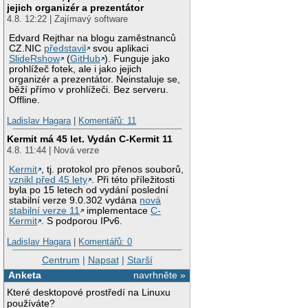
jejich organizér a prezentátor
4.8. 12:22 | Zajímavý software
Edvard Rejthar na blogu zaměstnanců
CZ.NIC
představil
svou aplikaci
SlideRshow
(
GitHub
). Funguje jako
prohlížeč fotek, ale i jako jejich
organizér a prezentátor. Neinstaluje se,
běží přímo v prohlížeči. Bez serveru.
Offline.
Ladislav Hagara
|
Komentářů: 11
Kermit má 45 let. Vydán C-Kermit 11
4.8. 11:44 | Nová verze
Kermit
, tj. protokol pro přenos souborů,
vznikl před 45 lety
. Při této příležitosti
byla po 15 letech od vydání poslední
stabilní verze 9.0.302 vydána
nová
stabilní verze 11
implementace
C-
Kermit
. S podporou IPv6.
Ladislav Hagara
|
Komentářů: 0
Centrum
|
Napsat
|
Starší
Anketa
navrhněte »
Které desktopové prostředí na Linuxu
používáte?