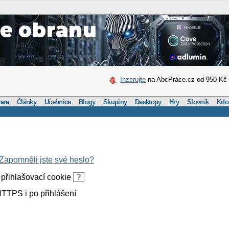
Inzerujte
na AbcPráce.cz od 950 Kč
are
Články
Učebnice
Blogy
Skupiny
Desktopy
Hry
Slovník
Kdo
Zapomněli jste své heslo?
přihlašovací cookie
?
TTPS i po přihlášení