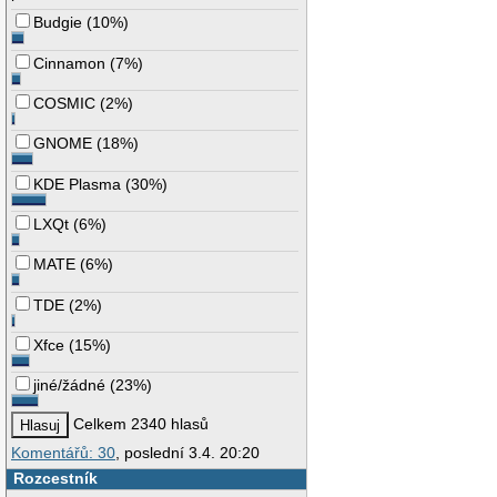
Budgie
(
10%
)
Cinnamon
(
7%
)
COSMIC
(
2%
)
GNOME
(
18%
)
KDE Plasma
(
30%
)
LXQt
(
6%
)
MATE
(
6%
)
TDE
(
2%
)
Xfce
(
15%
)
jiné/žádné
(
23%
)
Celkem 2340 hlasů
Komentářů: 30
, poslední 3.4. 20:20
Rozcestník