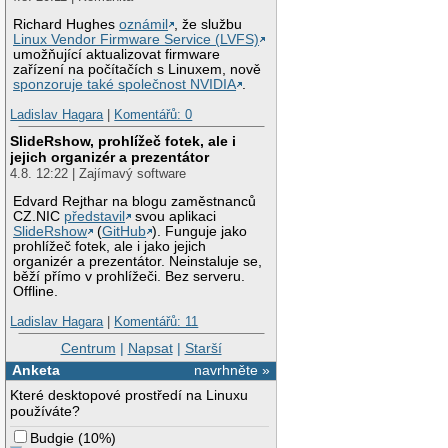
Richard Hughes
oznámil
, že službu
Linux Vendor Firmware Service (LVFS)
umožňující aktualizovat firmware
zařízení na počítačích s Linuxem, nově
sponzoruje také společnost NVIDIA
.
Ladislav Hagara
|
Komentářů: 0
SlideRshow, prohlížeč fotek, ale i
jejich organizér a prezentátor
4.8. 12:22 | Zajímavý software
Edvard Rejthar na blogu zaměstnanců
CZ.NIC
představil
svou aplikaci
SlideRshow
(
GitHub
). Funguje jako
prohlížeč fotek, ale i jako jejich
organizér a prezentátor. Neinstaluje se,
běží přímo v prohlížeči. Bez serveru.
Offline.
Ladislav Hagara
|
Komentářů: 11
Centrum
|
Napsat
|
Starší
Anketa
navrhněte »
Které desktopové prostředí na Linuxu
používáte?
Budgie
(
10%
)