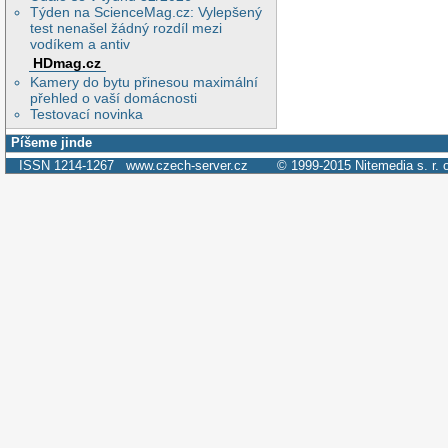
Týden na ScienceMag.cz: Vylepšený
test nenašel žádný rozdíl mezi
vodíkem a antiv
HDmag.cz
Kamery do bytu přinesou maximální
přehled o vaší domácnosti
Testovací novinka
Píšeme jinde
ISSN 1214-1267
www.czech-server.cz
© 1999-2015
Nitemedia s. r. 