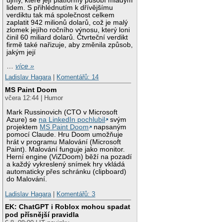
újmy, které její platformy působí mladým
lidem. S přihlédnutím k dřívějšímu
verdiktu tak má společnost celkem
zaplatit 942 milionů dolarů, což je malý
zlomek jejího ročního výnosu, který loni
činil 60 miliard dolarů. Čtvrteční verdikt
firmě také nařizuje, aby změnila způsob,
jakým její
…
více »
Ladislav Hagara
|
Komentářů: 14
MS Paint Doom
včera 12:44 | Humor
Mark Russinovich (CTO v Microsoft
Azure) se
na LinkedIn pochlubil
svým
projektem
MS Paint Doom
napsaným
pomocí Claude. Hru Doom umožňuje
hrát v programu Malování (Microsoft
Paint). Malování funguje jako monitor.
Herní engine (ViZDoom) běží na pozadí
a každý vykreslený snímek hry vkládá
automaticky přes schránku (clipboard)
do Malování.
Ladislav Hagara
|
Komentářů: 3
EK: ChatGPT i Roblox mohou spadat
pod přísnější pravidla