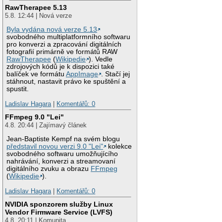
RawTherapee 5.13
5.8. 12:44 | Nová verze
Byla vydána nová verze 5.13
svobodného multiplatformního softwaru
pro konverzi a zpracování digitálních
fotografií primárně ve formátů RAW
RawTherapee
(
Wikipedie
). Vedle
zdrojových kódů je k dispozici také
balíček ve formátu
AppImage
. Stačí jej
stáhnout, nastavit právo ke spuštění a
spustit.
Ladislav Hagara
|
Komentářů: 0
FFmpeg 9.0 "Lei"
4.8. 20:44 | Zajímavý článek
Jean-Baptiste Kempf na svém blogu
představil novou verzi 9.0 "Lei"
kolekce
svobodného softwaru umožňujícího
nahrávání, konverzi a streamovaní
digitálního zvuku a obrazu
FFmpeg
(
Wikipedie
).
Ladislav Hagara
|
Komentářů: 0
NVIDIA sponzorem služby Linux
Vendor Firmware Service (LVFS)
4.8. 20:11 | Komunita