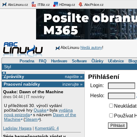
AbcLinuxu.cz
ITBiz.cz
HDmag.cz
AbcPráce.cz
AbcLinuxu
hledá autory
!
Poradna
FAQ
Hardware
Software
Články
Učebnice
Blog
Styl
×
Přihlášení
Zprávičky
napište »
Pracovní nabídky
inzerujte »
Login:
Quake: Dawn of the Machine
Heslo:
dnes 04:44 | IT novinky
U příležitosti 30. výročí vydání
Neukládat 
počítačové hry
Quake
byla
vydána
nová epizoda
s názvem
Dawn of the
Používat H
Machine
(
Steam
).
Ladislav Hagara
|
Komentářů: 4
Série bezpečnostních záplat v