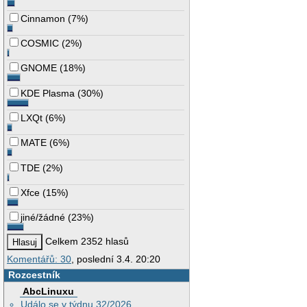
Cinnamon
(
7%
)
COSMIC
(
2%
)
GNOME
(
18%
)
KDE Plasma
(
30%
)
LXQt
(
6%
)
MATE
(
6%
)
TDE
(
2%
)
Xfce
(
15%
)
jiné/žádné
(
23%
)
Celkem 2352 hlasů
Komentářů: 30
, poslední 3.4. 20:20
Rozcestník
AbcLinuxu
Událo se v týdnu 32/2026