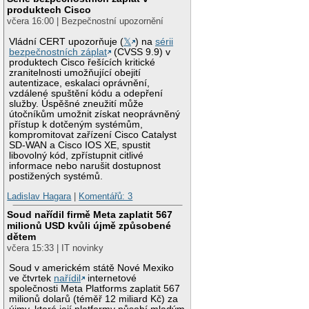
produktech Cisco
včera 16:00 | Bezpečnostní upozornění
Vládní CERT upozorňuje (
𝕏
) na
sérii
bezpečnostních záplat
(CVSS 9.9) v
produktech Cisco řešících kritické
zranitelnosti umožňující obejití
autentizace, eskalaci oprávnění,
vzdálené spuštění kódu a odepření
služby. Úspěšné zneužití může
útočníkům umožnit získat neoprávněný
přístup k dotčeným systémům,
kompromitovat zařízení Cisco Catalyst
SD-WAN a Cisco IOS XE, spustit
libovolný kód, zpřístupnit citlivé
informace nebo narušit dostupnost
postižených systémů.
Ladislav Hagara
|
Komentářů: 3
Soud nařídil firmě Meta zaplatit 567
milionů USD kvůli újmě způsobené
dětem
včera 15:33 | IT novinky
Soud v americkém státě Nové Mexiko
ve čtvrtek
nařídil
internetové
společnosti Meta Platforms zaplatit 567
milionů dolarů (téměř 12 miliard Kč) za