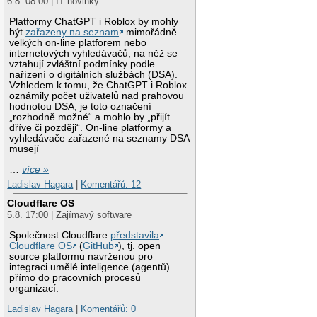
6.8. 08:00 | IT novinky
Platformy ChatGPT i Roblox by mohly
být
zařazeny na seznam
mimořádně
velkých on-line platforem nebo
internetových vyhledávačů, na něž se
vztahují zvláštní podmínky podle
nařízení o digitálních službách (DSA).
Vzhledem k tomu, že ChatGPT i Roblox
oznámily počet uživatelů nad prahovou
hodnotou DSA, je toto označení
„rozhodně možné“ a mohlo by „přijít
dříve či později“. On-line platformy a
vyhledávače zařazené na seznamy DSA
musejí
…
více »
Ladislav Hagara
|
Komentářů: 12
Cloudflare OS
5.8. 17:00 | Zajímavý software
Společnost Cloudflare
představila
Cloudflare OS
(
GitHub
), tj. open
source platformu navrženou pro
integraci umělé inteligence (agentů)
přímo do pracovních procesů
organizací.
Ladislav Hagara
|
Komentářů: 0