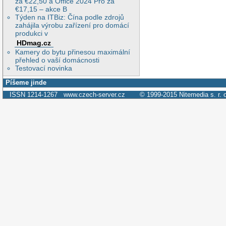
za €22,50 a Office 2024 Pro za
€17,15 – akce B
Týden na ITBiz: Čína podle zdrojů
zahájila výrobu zařízení pro domácí
produkci v
HDmag.cz
Kamery do bytu přinesou maximální
přehled o vaší domácnosti
Testovací novinka
Píšeme jinde
ISSN 1214-1267
www.czech-server.cz
© 1999-2015
Nitemedia s. r. 