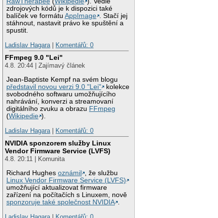
RawTherapee
(
Wikipedie
). Vedle
zdrojových kódů je k dispozici také
balíček ve formátu
AppImage
. Stačí jej
stáhnout, nastavit právo ke spuštění a
spustit.
Ladislav Hagara
|
Komentářů: 0
FFmpeg 9.0 "Lei"
4.8. 20:44 | Zajímavý článek
Jean-Baptiste Kempf na svém blogu
představil novou verzi 9.0 "Lei"
kolekce
svobodného softwaru umožňujícího
nahrávání, konverzi a streamovaní
digitálního zvuku a obrazu
FFmpeg
(
Wikipedie
).
Ladislav Hagara
|
Komentářů: 0
NVIDIA sponzorem služby Linux
Vendor Firmware Service (LVFS)
4.8. 20:11 | Komunita
Richard Hughes
oznámil
, že službu
Linux Vendor Firmware Service (LVFS)
umožňující aktualizovat firmware
zařízení na počítačích s Linuxem, nově
sponzoruje také společnost NVIDIA
.
Ladislav Hagara
|
Komentářů: 0