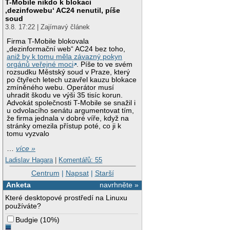
T-Mobile nikdo k blokaci
‚dezinfowebu‘ AC24 nenutil, píše
soud
3.8. 17:22 | Zajímavý článek
Firma T-Mobile blokovala
„dezinformační web“ AC24 bez toho,
aniž by k tomu měla závazný pokyn
orgánů veřejné moci
. Píše to ve svém
rozsudku Městský soud v Praze, který
po čtyřech letech uzavřel kauzu blokace
zmíněného webu. Operátor musí
uhradit škodu ve výši 35 tisíc korun.
Advokát společnosti T-Mobile se snažil i
u odvolacího senátu argumentovat tím,
že firma jednala v dobré víře, když na
stránky omezila přístup poté, co ji k
tomu vyzvalo
…
více »
Ladislav Hagara
|
Komentářů: 55
Centrum
|
Napsat
|
Starší
Anketa
navrhněte »
Které desktopové prostředí na Linuxu
používáte?
Budgie
(
10%
)