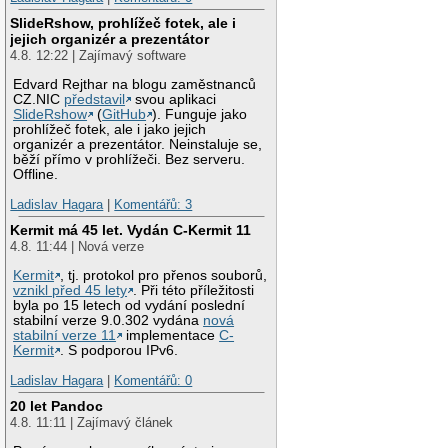
SlideRshow, prohlížeč fotek, ale i
jejich organizér a prezentátor
4.8. 12:22 | Zajímavý software
Edvard Rejthar na blogu zaměstnanců
CZ.NIC
představil
svou aplikaci
SlideRshow
(
GitHub
). Funguje jako
prohlížeč fotek, ale i jako jejich
organizér a prezentátor. Neinstaluje se,
běží přímo v prohlížeči. Bez serveru.
Offline.
Ladislav Hagara
|
Komentářů: 3
Kermit má 45 let. Vydán C-Kermit 11
4.8. 11:44 | Nová verze
Kermit
, tj. protokol pro přenos souborů,
vznikl před 45 lety
. Při této příležitosti
byla po 15 letech od vydání poslední
stabilní verze 9.0.302 vydána
nová
stabilní verze 11
implementace
C-
Kermit
. S podporou IPv6.
Ladislav Hagara
|
Komentářů: 0
20 let Pandoc
4.8. 11:11 | Zajímavý článek