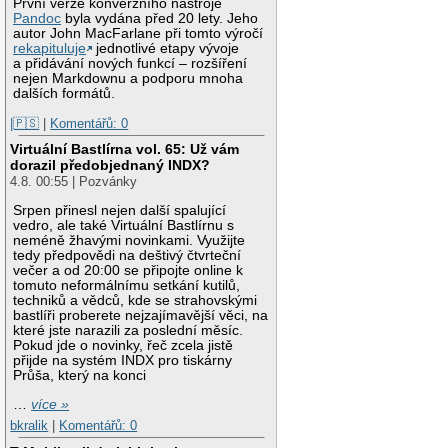
První verze konverzního nástroje
Pandoc
byla vydána před 20 lety. Jeho
autor John MacFarlane při tomto výročí
rekapituluje
jednotlivé etapy vývoje
a přidávání nových funkcí – rozšíření
nejen Markdownu a podporu mnoha
dalších formátů.
|🇵🇸
|
Komentářů: 0
Virtuální Bastlírna vol. 65: Už vám
dorazil předobjednaný INDX?
4.8. 00:55 | Pozvánky
Srpen přinesl nejen další spalující
vedro, ale také Virtuální Bastlírnu s
neméně žhavými novinkami. Využijte
tedy předpovědi na deštivý čtvrteční
večer a od 20:00 se připojte online k
tomuto neformálnímu setkání kutilů,
techniků a vědců, kde se strahovskými
bastlíři proberete nejzajímavější věci, na
které jste narazili za poslední měsíc.
Pokud jde o novinky, řeč zcela jistě
přijde na systém INDX pro tiskárny
Průša, který na konci
…
více »
bkralik
|
Komentářů: 0