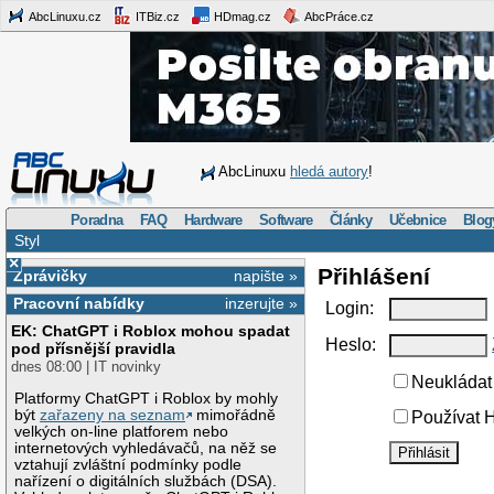
AbcLinuxu.cz
ITBiz.cz
HDmag.cz
AbcPráce.cz
AbcLinuxu
hledá autory
!
Poradna
FAQ
Hardware
Software
Články
Učebnice
Blog
Styl
×
Přihlášení
Zprávičky
napište »
Pracovní nabídky
inzerujte »
Login:
EK: ChatGPT i Roblox mohou spadat
Heslo:
pod přísnější pravidla
dnes 08:00 | IT novinky
Neukládat 
Platformy ChatGPT i Roblox by mohly
být
zařazeny na seznam
mimořádně
Používat H
velkých on-line platforem nebo
internetových vyhledávačů, na něž se
vztahují zvláštní podmínky podle
nařízení o digitálních službách (DSA).