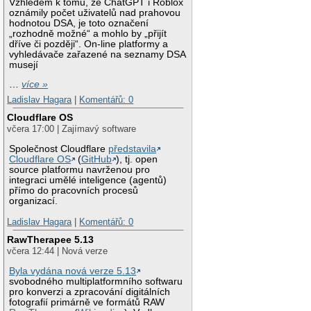
Vzhledem k tomu, že ChatGPT i Roblox
oznámily počet uživatelů nad prahovou
hodnotou DSA, je toto označení
„rozhodně možné“ a mohlo by „přijít
dříve či později“. On-line platformy a
vyhledávače zařazené na seznamy DSA
musejí
…
více »
Ladislav Hagara
|
Komentářů: 0
Cloudflare OS
včera 17:00 | Zajímavý software
Společnost Cloudflare
představila
Cloudflare OS
(
GitHub
), tj. open
source platformu navrženou pro
integraci umělé inteligence (agentů)
přímo do pracovních procesů
organizací.
Ladislav Hagara
|
Komentářů: 0
RawTherapee 5.13
včera 12:44 | Nová verze
Byla vydána nová verze 5.13
svobodného multiplatformního softwaru
pro konverzi a zpracování digitálních
fotografií primárně ve formátů RAW