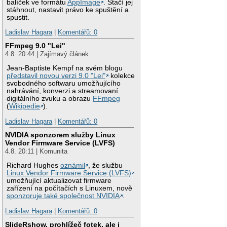
balíček ve formátu
AppImage
. Stačí jej
stáhnout, nastavit právo ke spuštění a
spustit.
Ladislav Hagara
|
Komentářů: 0
FFmpeg 9.0 "Lei"
4.8. 20:44 | Zajímavý článek
Jean-Baptiste Kempf na svém blogu
představil novou verzi 9.0 "Lei"
kolekce
svobodného softwaru umožňujícího
nahrávání, konverzi a streamovaní
digitálního zvuku a obrazu
FFmpeg
(
Wikipedie
).
Ladislav Hagara
|
Komentářů: 0
NVIDIA sponzorem služby Linux
Vendor Firmware Service (LVFS)
4.8. 20:11 | Komunita
Richard Hughes
oznámil
, že službu
Linux Vendor Firmware Service (LVFS)
umožňující aktualizovat firmware
zařízení na počítačích s Linuxem, nově
sponzoruje také společnost NVIDIA
.
Ladislav Hagara
|
Komentářů: 0
SlideRshow, prohlížeč fotek, ale i