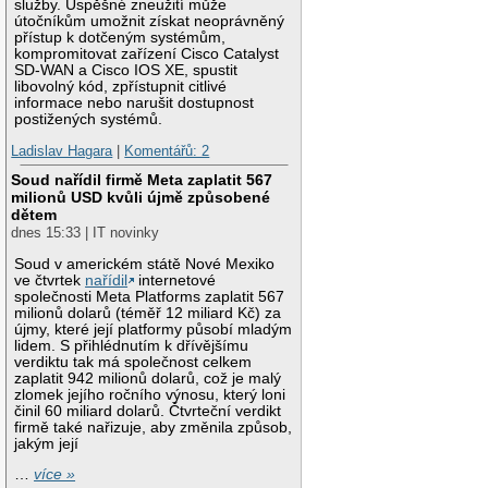
služby. Úspěšné zneužití může
útočníkům umožnit získat neoprávněný
přístup k dotčeným systémům,
kompromitovat zařízení Cisco Catalyst
SD-WAN a Cisco IOS XE, spustit
libovolný kód, zpřístupnit citlivé
informace nebo narušit dostupnost
postižených systémů.
Ladislav Hagara
|
Komentářů: 2
Soud nařídil firmě Meta zaplatit 567
milionů USD kvůli újmě způsobené
dětem
dnes 15:33 | IT novinky
Soud v americkém státě Nové Mexiko
ve čtvrtek
nařídil
internetové
společnosti Meta Platforms zaplatit 567
milionů dolarů (téměř 12 miliard Kč) za
újmy, které její platformy působí mladým
lidem. S přihlédnutím k dřívějšímu
verdiktu tak má společnost celkem
zaplatit 942 milionů dolarů, což je malý
zlomek jejího ročního výnosu, který loni
činil 60 miliard dolarů. Čtvrteční verdikt
firmě také nařizuje, aby změnila způsob,
jakým její
…
více »