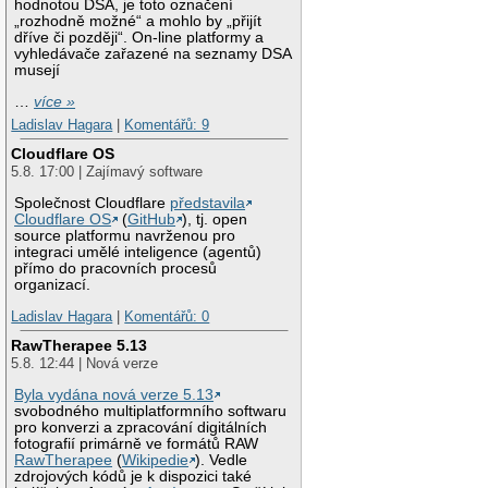
hodnotou DSA, je toto označení
„rozhodně možné“ a mohlo by „přijít
dříve či později“. On-line platformy a
vyhledávače zařazené na seznamy DSA
musejí
…
více »
Ladislav Hagara
|
Komentářů: 9
Cloudflare OS
5.8. 17:00 | Zajímavý software
Společnost Cloudflare
představila
Cloudflare OS
(
GitHub
), tj. open
source platformu navrženou pro
integraci umělé inteligence (agentů)
přímo do pracovních procesů
organizací.
Ladislav Hagara
|
Komentářů: 0
RawTherapee 5.13
5.8. 12:44 | Nová verze
Byla vydána nová verze 5.13
svobodného multiplatformního softwaru
pro konverzi a zpracování digitálních
fotografií primárně ve formátů RAW
RawTherapee
(
Wikipedie
). Vedle
zdrojových kódů je k dispozici také