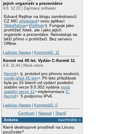
jejich organizér a prezentátor
4.8. 12:22 | Zajímavý software
Edvard Rejthar na blogu zaměstnanců
CZ.NIC
představil
svou aplikaci
SlideRshow
(
GitHub
). Funguje jako
prohlížeč fotek, ale i jako jejich
organizér a prezentátor. Neinstaluje se,
běží přímo v prohlížeči. Bez serveru.
Offline.
Ladislav Hagara
|
Komentářů: 11
Kermit má 45 let. Vydán C-Kermit 11
4.8. 11:44 | Nová verze
Kermit
, tj. protokol pro přenos souborů,
vznikl před 45 lety
. Při této příležitosti
byla po 15 letech od vydání poslední
stabilní verze 9.0.302 vydána
nová
stabilní verze 11
implementace
C-
Kermit
. S podporou IPv6.
Ladislav Hagara
|
Komentářů: 0
Centrum
|
Napsat
|
Starší
Anketa
navrhněte »
Které desktopové prostředí na Linuxu
používáte?