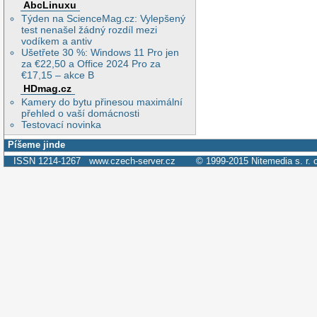
AbcLinuxu
Týden na ScienceMag.cz: Vylepšený
test nenašel žádný rozdíl mezi
vodíkem a antiv
Ušetřete 30 %: Windows 11 Pro jen
za €22,50 a Office 2024 Pro za
€17,15 – akce B
HDmag.cz
Kamery do bytu přinesou maximální
přehled o vaší domácnosti
Testovací novinka
Píšeme jinde
ISSN 1214-1267
www.czech-server.cz
© 1999-2015
Nitemedia s. r. 