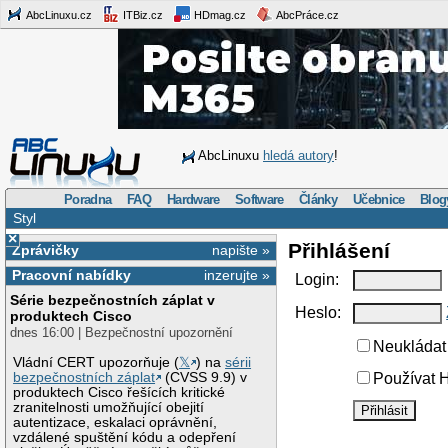
AbcLinuxu.cz
ITBiz.cz
HDmag.cz
AbcPráce.cz
AbcLinuxu
hledá autory
!
Poradna
FAQ
Hardware
Software
Články
Učebnice
Blog
Styl
×
Přihlášení
Zprávičky
napište »
Pracovní nabídky
inzerujte »
Login:
Série bezpečnostních záplat v
Heslo:
produktech Cisco
dnes 16:00 | Bezpečnostní upozornění
Neukládat 
Vládní CERT upozorňuje (
𝕏
) na
sérii
bezpečnostních záplat
(CVSS 9.9) v
Používat H
produktech Cisco řešících kritické
zranitelnosti umožňující obejití
autentizace, eskalaci oprávnění,
vzdálené spuštění kódu a odepření