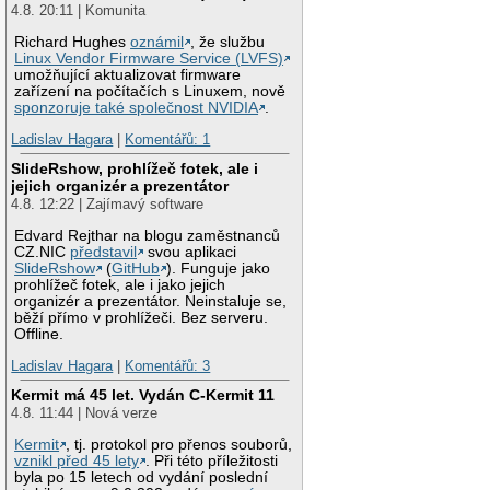
4.8. 20:11 | Komunita
Richard Hughes
oznámil
, že službu
Linux Vendor Firmware Service (LVFS)
umožňující aktualizovat firmware
zařízení na počítačích s Linuxem, nově
sponzoruje také společnost NVIDIA
.
Ladislav Hagara
|
Komentářů: 1
SlideRshow, prohlížeč fotek, ale i
jejich organizér a prezentátor
4.8. 12:22 | Zajímavý software
Edvard Rejthar na blogu zaměstnanců
CZ.NIC
představil
svou aplikaci
SlideRshow
(
GitHub
). Funguje jako
prohlížeč fotek, ale i jako jejich
organizér a prezentátor. Neinstaluje se,
běží přímo v prohlížeči. Bez serveru.
Offline.
Ladislav Hagara
|
Komentářů: 3
Kermit má 45 let. Vydán C-Kermit 11
4.8. 11:44 | Nová verze
Kermit
, tj. protokol pro přenos souborů,
vznikl před 45 lety
. Při této příležitosti
byla po 15 letech od vydání poslední