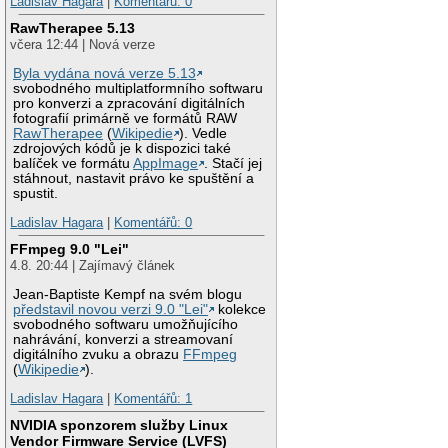
Ladislav Hagara
|
Komentářů: 0
RawTherapee 5.13
včera 12:44 | Nová verze
Byla vydána nová verze 5.13
svobodného multiplatformního softwaru
pro konverzi a zpracování digitálních
fotografií primárně ve formátů RAW
RawTherapee
(
Wikipedie
). Vedle
zdrojových kódů je k dispozici také
balíček ve formátu
AppImage
. Stačí jej
stáhnout, nastavit právo ke spuštění a
spustit.
Ladislav Hagara
|
Komentářů: 0
FFmpeg 9.0 "Lei"
4.8. 20:44 | Zajímavý článek
Jean-Baptiste Kempf na svém blogu
představil novou verzi 9.0 "Lei"
kolekce
svobodného softwaru umožňujícího
nahrávání, konverzi a streamovaní
digitálního zvuku a obrazu
FFmpeg
(
Wikipedie
).
Ladislav Hagara
|
Komentářů: 1
NVIDIA sponzorem služby Linux
Vendor Firmware Service (LVFS)