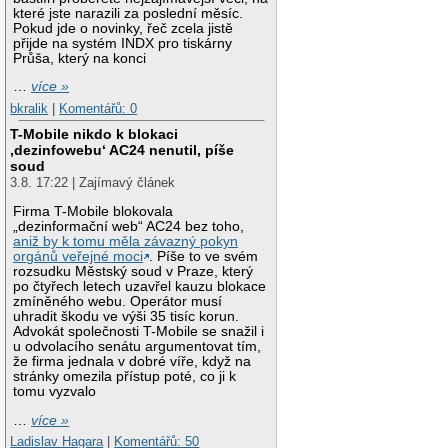
které jste narazili za poslední měsíc.
Pokud jde o novinky, řeč zcela jistě
přijde na systém INDX pro tiskárny
Průša, který na konci
…
více »
bkralik
|
Komentářů: 0
T-Mobile nikdo k blokaci
‚dezinfowebu‘ AC24 nenutil, píše
soud
3.8. 17:22 | Zajímavý článek
Firma T-Mobile blokovala
„dezinformační web“ AC24 bez toho,
aniž by k tomu měla závazný pokyn
orgánů veřejné moci
. Píše to ve svém
rozsudku Městský soud v Praze, který
po čtyřech letech uzavřel kauzu blokace
zmíněného webu. Operátor musí
uhradit škodu ve výši 35 tisíc korun.
Advokát společnosti T-Mobile se snažil i
u odvolacího senátu argumentovat tím,
že firma jednala v dobré víře, když na
stránky omezila přístup poté, co ji k
tomu vyzvalo
…
více »
Ladislav Hagara
|
Komentářů: 50