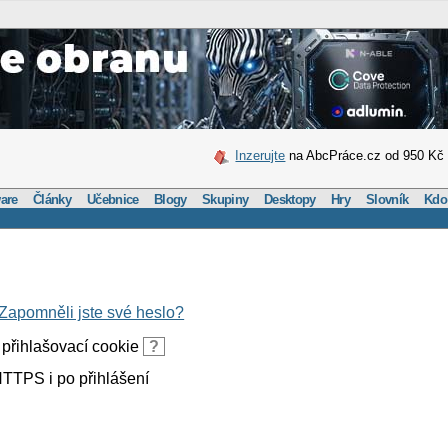
Inzerujte
na AbcPráce.cz od 950 Kč
are
Články
Učebnice
Blogy
Skupiny
Desktopy
Hry
Slovník
Kdo
Zapomněli jste své heslo?
přihlašovací cookie
?
TTPS i po přihlášení