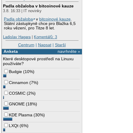
Padla obžaloba v bitcoinové kauze
3.8. 16:33 | IT novinky
Padla obžaloba
v
bitcoinové kauze
.
Státní zástupkyně chce pro Blažka 6,5
roku vězení, pro Titze 8 let.
Ladislav Hagara
|
Komentářů: 3
Centrum
|
Napsat
|
Starší
Anketa
navrhněte »
Které desktopové prostředí na Linuxu
používáte?
Budgie
(
10%
)
Cinnamon
(
7%
)
COSMIC
(
2%
)
GNOME
(
18%
)
KDE Plasma
(
30%
)
LXQt
(
6%
)