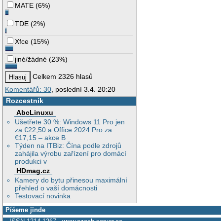
MATE
(
6%
)
TDE
(
2%
)
Xfce
(
15%
)
jiné/žádné
(
23%
)
Celkem 2326 hlasů
Komentářů: 30
, poslední 3.4. 20:20
Rozcestník
AbcLinuxu
Ušetřete 30 %: Windows 11 Pro jen
za €22,50 a Office 2024 Pro za
€17,15 – akce B
Týden na ITBiz: Čína podle zdrojů
zahájila výrobu zařízení pro domácí
produkci v
HDmag.cz
Kamery do bytu přinesou maximální
přehled o vaší domácnosti
Testovací novinka
Píšeme jinde