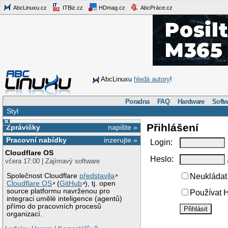
AbcLinuxu.cz
ITBiz.cz
HDmag.cz
AbcPráce.cz
AbcLinuxu
hledá autory
!
Poradna
FAQ
Hardware
Softw
Styl
×
Přihlášení
Zprávičky
napište »
Pracovní nabídky
inzerujte »
Login:
Cloudflare OS
Heslo:
včera 17:00 | Zajímavý software
Společnost Cloudflare
představila
Neukládat 
Cloudflare OS
(
GitHub
), tj. open
source platformu navrženou pro
Používat H
integraci umělé inteligence (agentů)
přímo do pracovních procesů
organizací.