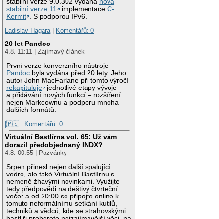
stabilní verze 9.0.302 vydána
nová
stabilní verze 11
implementace
C-
Kermit
. S podporou IPv6.
Ladislav Hagara
|
Komentářů: 0
20 let Pandoc
4.8. 11:11 | Zajímavý článek
První verze konverzního nástroje
Pandoc
byla vydána před 20 lety. Jeho
autor John MacFarlane při tomto výročí
rekapituluje
jednotlivé etapy vývoje
a přidávání nových funkcí – rozšíření
nejen Markdownu a podporu mnoha
dalších formátů.
|🇵🇸
|
Komentářů: 0
Virtuální Bastlírna vol. 65: Už vám
dorazil předobjednaný INDX?
4.8. 00:55 | Pozvánky
Srpen přinesl nejen další spalující
vedro, ale také Virtuální Bastlírnu s
neméně žhavými novinkami. Využijte
tedy předpovědi na deštivý čtvrteční
večer a od 20:00 se připojte online k
tomuto neformálnímu setkání kutilů,
techniků a vědců, kde se strahovskými
bastlíři proberete nejzajímavější věci, na