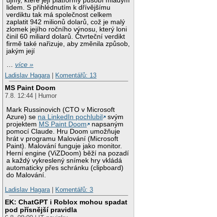
újmy, které její platformy působí mladým
lidem. S přihlédnutím k dřívějšímu
verdiktu tak má společnost celkem
zaplatit 942 milionů dolarů, což je malý
zlomek jejího ročního výnosu, který loni
činil 60 miliard dolarů. Čtvrteční verdikt
firmě také nařizuje, aby změnila způsob,
jakým její
…
více »
Ladislav Hagara
|
Komentářů: 13
MS Paint Doom
7.8. 12:44 | Humor
Mark Russinovich (CTO v Microsoft
Azure) se
na LinkedIn pochlubil
svým
projektem
MS Paint Doom
napsaným
pomocí Claude. Hru Doom umožňuje
hrát v programu Malování (Microsoft
Paint). Malování funguje jako monitor.
Herní engine (ViZDoom) běží na pozadí
a každý vykreslený snímek hry vkládá
automaticky přes schránku (clipboard)
do Malování.
Ladislav Hagara
|
Komentářů: 3
EK: ChatGPT i Roblox mohou spadat
pod přísnější pravidla