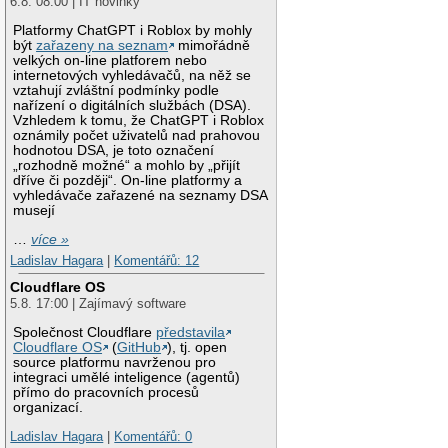
6.8. 08:00 | IT novinky
Platformy ChatGPT i Roblox by mohly
být
zařazeny na seznam
mimořádně
velkých on-line platforem nebo
internetových vyhledávačů, na něž se
vztahují zvláštní podmínky podle
nařízení o digitálních službách (DSA).
Vzhledem k tomu, že ChatGPT i Roblox
oznámily počet uživatelů nad prahovou
hodnotou DSA, je toto označení
„rozhodně možné“ a mohlo by „přijít
dříve či později“. On-line platformy a
vyhledávače zařazené na seznamy DSA
musejí
…
více »
Ladislav Hagara
|
Komentářů: 12
Cloudflare OS
5.8. 17:00 | Zajímavý software
Společnost Cloudflare
představila
Cloudflare OS
(
GitHub
), tj. open
source platformu navrženou pro
integraci umělé inteligence (agentů)
přímo do pracovních procesů
organizací.
Ladislav Hagara
|
Komentářů: 0