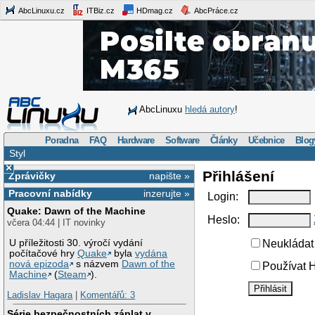
AbcLinuxu.cz
ITBiz.cz
HDmag.cz
AbcPráce.cz
AbcLinuxu
hledá autory
!
Poradna
FAQ
Hardware
Software
Články
Učebnice
Blog
Styl
×
Přihlášení
Zprávičky
napište »
Pracovní nabídky
inzerujte »
Login:
Quake: Dawn of the Machine
Heslo:
včera 04:44 | IT novinky
U příležitosti 30. výročí vydání
Neukládat 
počítačové hry
Quake
byla
vydána
nová epizoda
s názvem
Dawn of the
Používat H
Machine
(
Steam
).
Ladislav Hagara
|
Komentářů: 3
Série bezpečnostních záplat v