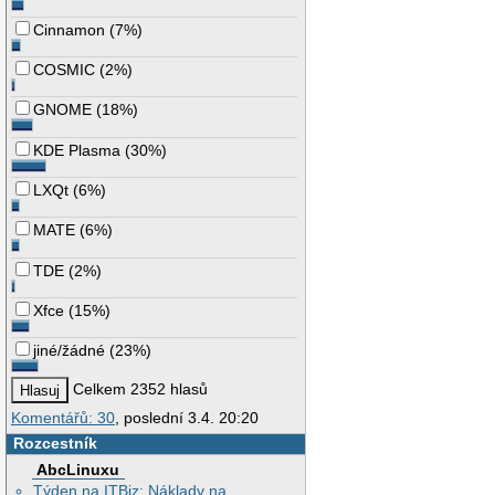
Cinnamon
(
7%
)
COSMIC
(
2%
)
GNOME
(
18%
)
KDE Plasma
(
30%
)
LXQt
(
6%
)
MATE
(
6%
)
TDE
(
2%
)
Xfce
(
15%
)
jiné/žádné
(
23%
)
Celkem 2352 hlasů
Komentářů: 30
, poslední 3.4. 20:20
Rozcestník
AbcLinuxu
Týden na ITBiz: Náklady na