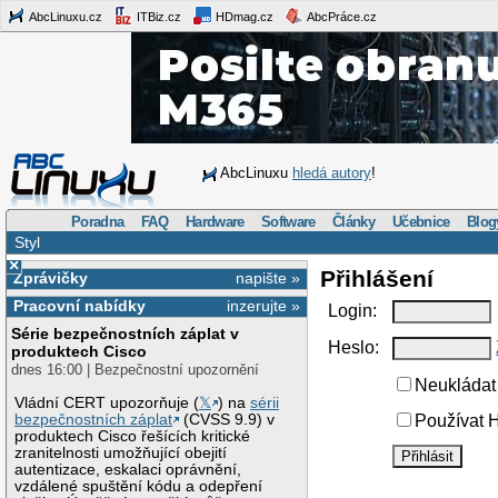
AbcLinuxu.cz
ITBiz.cz
HDmag.cz
AbcPráce.cz
AbcLinuxu
hledá autory
!
Poradna
FAQ
Hardware
Software
Články
Učebnice
Blog
Styl
×
Přihlášení
Zprávičky
napište »
Pracovní nabídky
inzerujte »
Login:
Série bezpečnostních záplat v
Heslo:
produktech Cisco
dnes 16:00 | Bezpečnostní upozornění
Neukládat 
Vládní CERT upozorňuje (
𝕏
) na
sérii
bezpečnostních záplat
(CVSS 9.9) v
Používat H
produktech Cisco řešících kritické
zranitelnosti umožňující obejití
autentizace, eskalaci oprávnění,
vzdálené spuštění kódu a odepření