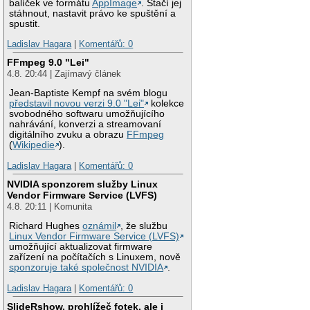
balíček ve formátu
AppImage
. Stačí jej
stáhnout, nastavit právo ke spuštění a
spustit.
Ladislav Hagara
|
Komentářů: 0
FFmpeg 9.0 "Lei"
4.8. 20:44 | Zajímavý článek
Jean-Baptiste Kempf na svém blogu
představil novou verzi 9.0 "Lei"
kolekce
svobodného softwaru umožňujícího
nahrávání, konverzi a streamovaní
digitálního zvuku a obrazu
FFmpeg
(
Wikipedie
).
Ladislav Hagara
|
Komentářů: 0
NVIDIA sponzorem služby Linux
Vendor Firmware Service (LVFS)
4.8. 20:11 | Komunita
Richard Hughes
oznámil
, že službu
Linux Vendor Firmware Service (LVFS)
umožňující aktualizovat firmware
zařízení na počítačích s Linuxem, nově
sponzoruje také společnost NVIDIA
.
Ladislav Hagara
|
Komentářů: 0
SlideRshow, prohlížeč fotek, ale i