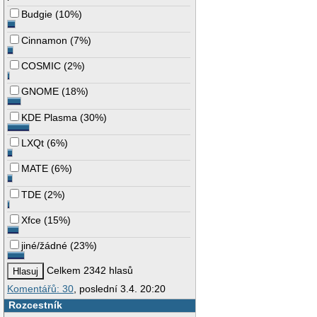
Budgie
(
10%
)
Cinnamon
(
7%
)
COSMIC
(
2%
)
GNOME
(
18%
)
KDE Plasma
(
30%
)
LXQt
(
6%
)
MATE
(
6%
)
TDE
(
2%
)
Xfce
(
15%
)
jiné/žádné
(
23%
)
Celkem 2342 hlasů
Komentářů: 30
, poslední 3.4. 20:20
Rozcestník