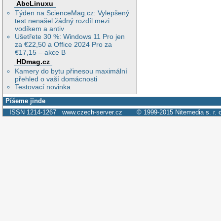
AbcLinuxu
Týden na ScienceMag.cz: Vylepšený
test nenašel žádný rozdíl mezi
vodíkem a antiv
Ušetřete 30 %: Windows 11 Pro jen
za €22,50 a Office 2024 Pro za
€17,15 – akce B
HDmag.cz
Kamery do bytu přinesou maximální
přehled o vaší domácnosti
Testovací novinka
Píšeme jinde
ISSN 1214-1267
www.czech-server.cz
© 1999-2015
Nitemedia s. r. 