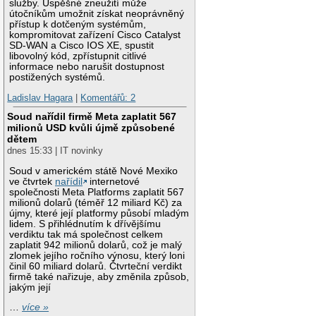
služby. Úspěšné zneužití může
útočníkům umožnit získat neoprávněný
přístup k dotčeným systémům,
kompromitovat zařízení Cisco Catalyst
SD-WAN a Cisco IOS XE, spustit
libovolný kód, zpřístupnit citlivé
informace nebo narušit dostupnost
postižených systémů.
Ladislav Hagara
|
Komentářů: 2
Soud nařídil firmě Meta zaplatit 567
milionů USD kvůli újmě způsobené
dětem
dnes 15:33 | IT novinky
Soud v americkém státě Nové Mexiko
ve čtvrtek
nařídil
internetové
společnosti Meta Platforms zaplatit 567
milionů dolarů (téměř 12 miliard Kč) za
újmy, které její platformy působí mladým
lidem. S přihlédnutím k dřívějšímu
verdiktu tak má společnost celkem
zaplatit 942 milionů dolarů, což je malý
zlomek jejího ročního výnosu, který loni
činil 60 miliard dolarů. Čtvrteční verdikt
firmě také nařizuje, aby změnila způsob,
jakým její
…
více »