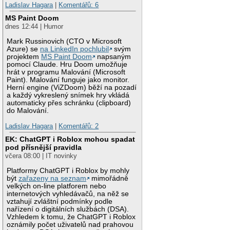
Ladislav Hagara
|
Komentářů: 6
MS Paint Doom
dnes 12:44 | Humor
Mark Russinovich (CTO v Microsoft
Azure) se
na LinkedIn pochlubil
svým
projektem
MS Paint Doom
napsaným
pomocí Claude. Hru Doom umožňuje
hrát v programu Malování (Microsoft
Paint). Malování funguje jako monitor.
Herní engine (ViZDoom) běží na pozadí
a každý vykreslený snímek hry vkládá
automaticky přes schránku (clipboard)
do Malování.
Ladislav Hagara
|
Komentářů: 2
EK: ChatGPT i Roblox mohou spadat
pod přísnější pravidla
včera 08:00 | IT novinky
Platformy ChatGPT i Roblox by mohly
být
zařazeny na seznam
mimořádně
velkých on-line platforem nebo
internetových vyhledávačů, na něž se
vztahují zvláštní podmínky podle
nařízení o digitálních službách (DSA).
Vzhledem k tomu, že ChatGPT i Roblox
oznámily počet uživatelů nad prahovou