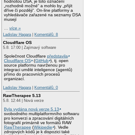
hodnotou DSA, je toto označení
„rozhodně možné“ a mohlo by „přijít
dříve či později“. On-line platformy a
vyhledávače zařazené na seznamy DSA
musejí
…
více »
Ladislav Hagara
|
Komentářů: 8
Cloudflare OS
5.8. 17:00 | Zajímavý software
Společnost Cloudflare
představila
Cloudflare OS
(
GitHub
), tj. open
source platformu navrženou pro
integraci umělé inteligence (agentů)
přímo do pracovních procesů
organizací.
Ladislav Hagara
|
Komentářů: 0
RawTherapee 5.13
5.8. 12:44 | Nová verze
Byla vydána nová verze 5.13
svobodného multiplatformního softwaru
pro konverzi a zpracování digitálních
fotografií primárně ve formátů RAW
RawTherapee
(
Wikipedie
). Vedle
zdrojových kódů je k dispozici také