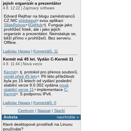
jejich organizér a prezentátor
4.8. 12:22 | Zajímavý software
Edvard Rejthar na blogu zaměstnanců
CZ.NIC
představil
svou aplikaci
SlideRshow
(
GitHub
). Funguje jako
prohlížeč fotek, ale i jako jejich
organizér a prezentátor. Neinstaluje se,
běží přímo v prohlížeči. Bez serveru.
Offline.
Ladislav Hagara
|
Komentářů: 11
Kermit má 45 let. Vydán C-Kermit 11
4.8. 11:44 | Nová verze
Kermit
, tj. protokol pro přenos souborů,
vznikl před 45 lety
. Při této příležitosti
byla po 15 letech od vydání poslední
stabilní verze 9.0.302 vydána
nová
stabilní verze 11
implementace
C-
Kermit
. S podporou IPv6.
Ladislav Hagara
|
Komentářů: 0
Centrum
|
Napsat
|
Starší
Anketa
navrhněte »
Které desktopové prostředí na Linuxu
používáte?