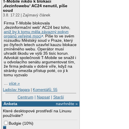
T-Mobile nikdo k blokaci
‚dezinfowebu‘ AC24 nenutil, píše
soud
3.8. 17:22 | Zajímavý článek
Firma T-Mobile blokovala
„dezinformační web“ AC24 bez toho,
aniž by k tomu měla závazný pokyn
orgánů veřejné moci
. Píše to ve svém
rozsudku Městský soud v Praze, který
po čtyřech letech uzavřel kauzu blokace
zmíněného webu. Operátor musí
uhradit škodu ve výši 35 tisíc korun.
Advokát společnosti T-Mobile se snažil i
u odvolacího senátu argumentovat tím,
že firma jednala v dobré víře, když na
stránky omezila přístup poté, co ji k
tomu vyzvalo
…
více »
Ladislav Hagara
|
Komentářů: 55
Centrum
|
Napsat
|
Starší
Anketa
navrhněte »
Které desktopové prostředí na Linuxu
používáte?
Budgie
(
10%
)