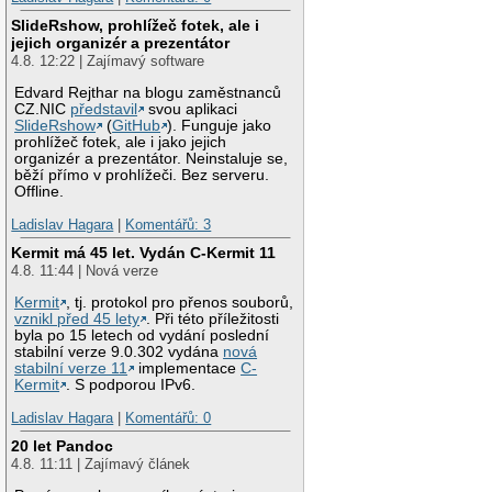
SlideRshow, prohlížeč fotek, ale i
jejich organizér a prezentátor
4.8. 12:22 | Zajímavý software
Edvard Rejthar na blogu zaměstnanců
CZ.NIC
představil
svou aplikaci
SlideRshow
(
GitHub
). Funguje jako
prohlížeč fotek, ale i jako jejich
organizér a prezentátor. Neinstaluje se,
běží přímo v prohlížeči. Bez serveru.
Offline.
Ladislav Hagara
|
Komentářů: 3
Kermit má 45 let. Vydán C-Kermit 11
4.8. 11:44 | Nová verze
Kermit
, tj. protokol pro přenos souborů,
vznikl před 45 lety
. Při této příležitosti
byla po 15 letech od vydání poslední
stabilní verze 9.0.302 vydána
nová
stabilní verze 11
implementace
C-
Kermit
. S podporou IPv6.
Ladislav Hagara
|
Komentářů: 0
20 let Pandoc
4.8. 11:11 | Zajímavý článek