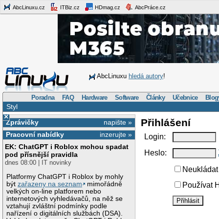
AbcLinuxu.cz
ITBiz.cz
HDmag.cz
AbcPráce.cz
AbcLinuxu
hledá autory
!
Poradna
FAQ
Hardware
Software
Články
Učebnice
Blog
Styl
×
Přihlášení
Zprávičky
napište »
Pracovní nabídky
inzerujte »
Login:
EK: ChatGPT i Roblox mohou spadat
Heslo:
pod přísnější pravidla
dnes 08:00 | IT novinky
Neukládat 
Platformy ChatGPT i Roblox by mohly
být
zařazeny na seznam
mimořádně
Používat H
velkých on-line platforem nebo
internetových vyhledávačů, na něž se
vztahují zvláštní podmínky podle
nařízení o digitálních službách (DSA).