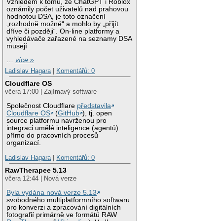
Vzhledem k tomu, že ChatGPT i Roblox
oznámily počet uživatelů nad prahovou
hodnotou DSA, je toto označení
„rozhodně možné“ a mohlo by „přijít
dříve či později“. On-line platformy a
vyhledávače zařazené na seznamy DSA
musejí
…
více »
Ladislav Hagara
|
Komentářů: 0
Cloudflare OS
včera 17:00 | Zajímavý software
Společnost Cloudflare
představila
Cloudflare OS
(
GitHub
), tj. open
source platformu navrženou pro
integraci umělé inteligence (agentů)
přímo do pracovních procesů
organizací.
Ladislav Hagara
|
Komentářů: 0
RawTherapee 5.13
včera 12:44 | Nová verze
Byla vydána nová verze 5.13
svobodného multiplatformního softwaru
pro konverzi a zpracování digitálních
fotografií primárně ve formátů RAW