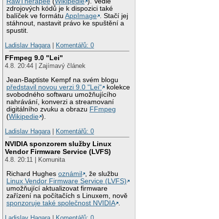
RawTherapee
(
Wikipedie
). Vedle
zdrojových kódů je k dispozici také
balíček ve formátu
AppImage
. Stačí jej
stáhnout, nastavit právo ke spuštění a
spustit.
Ladislav Hagara
|
Komentářů: 0
FFmpeg 9.0 "Lei"
4.8. 20:44 | Zajímavý článek
Jean-Baptiste Kempf na svém blogu
představil novou verzi 9.0 "Lei"
kolekce
svobodného softwaru umožňujícího
nahrávání, konverzi a streamovaní
digitálního zvuku a obrazu
FFmpeg
(
Wikipedie
).
Ladislav Hagara
|
Komentářů: 0
NVIDIA sponzorem služby Linux
Vendor Firmware Service (LVFS)
4.8. 20:11 | Komunita
Richard Hughes
oznámil
, že službu
Linux Vendor Firmware Service (LVFS)
umožňující aktualizovat firmware
zařízení na počítačích s Linuxem, nově
sponzoruje také společnost NVIDIA
.
Ladislav Hagara
|
Komentářů: 0