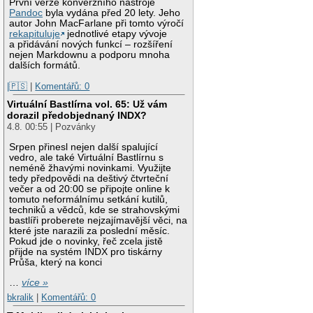
První verze konverzního nástroje
Pandoc
byla vydána před 20 lety. Jeho
autor John MacFarlane při tomto výročí
rekapituluje
jednotlivé etapy vývoje
a přidávání nových funkcí – rozšíření
nejen Markdownu a podporu mnoha
dalších formátů.
|🇵🇸
|
Komentářů: 0
Virtuální Bastlírna vol. 65: Už vám
dorazil předobjednaný INDX?
4.8. 00:55 | Pozvánky
Srpen přinesl nejen další spalující
vedro, ale také Virtuální Bastlírnu s
neméně žhavými novinkami. Využijte
tedy předpovědi na deštivý čtvrteční
večer a od 20:00 se připojte online k
tomuto neformálnímu setkání kutilů,
techniků a vědců, kde se strahovskými
bastlíři proberete nejzajímavější věci, na
které jste narazili za poslední měsíc.
Pokud jde o novinky, řeč zcela jistě
přijde na systém INDX pro tiskárny
Průša, který na konci
…
více »
bkralik
|
Komentářů: 0