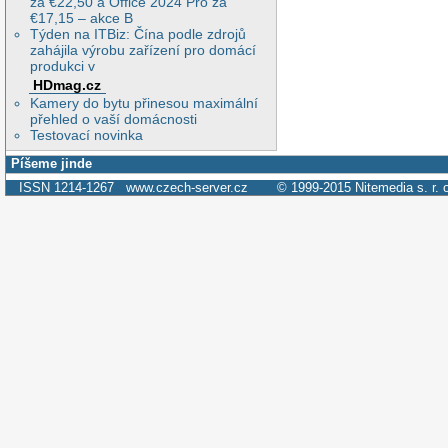
za €22,50 a Office 2024 Pro za
€17,15 – akce B
Týden na ITBiz: Čína podle zdrojů
zahájila výrobu zařízení pro domácí
produkci v
HDmag.cz
Kamery do bytu přinesou maximální
přehled o vaší domácnosti
Testovací novinka
Píšeme jinde
ISSN 1214-1267
www.czech-server.cz
© 1999-2015
Nitemedia s. r. 