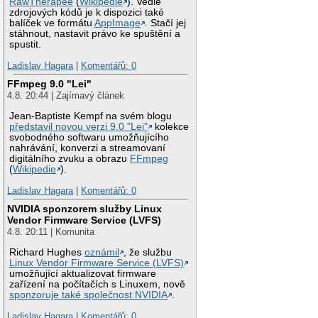
RawTherapee
(
Wikipedie
). Vedle
zdrojových kódů je k dispozici také
balíček ve formátu
AppImage
. Stačí jej
stáhnout, nastavit právo ke spuštění a
spustit.
Ladislav Hagara
|
Komentářů: 0
FFmpeg 9.0 "Lei"
4.8. 20:44 | Zajímavý článek
Jean-Baptiste Kempf na svém blogu
představil novou verzi 9.0 "Lei"
kolekce
svobodného softwaru umožňujícího
nahrávání, konverzi a streamovaní
digitálního zvuku a obrazu
FFmpeg
(
Wikipedie
).
Ladislav Hagara
|
Komentářů: 0
NVIDIA sponzorem služby Linux
Vendor Firmware Service (LVFS)
4.8. 20:11 | Komunita
Richard Hughes
oznámil
, že službu
Linux Vendor Firmware Service (LVFS)
umožňující aktualizovat firmware
zařízení na počítačích s Linuxem, nově
sponzoruje také společnost NVIDIA
.
Ladislav Hagara
|
Komentářů: 0