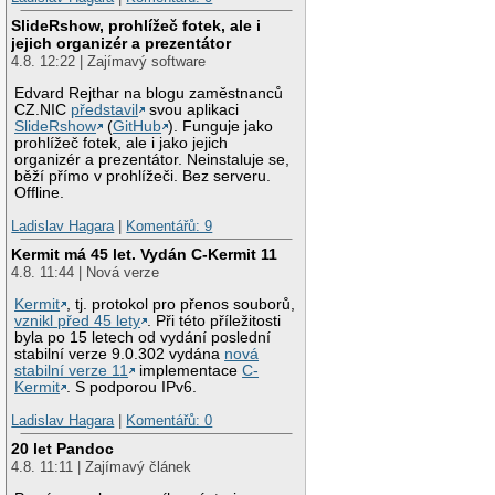
SlideRshow, prohlížeč fotek, ale i
jejich organizér a prezentátor
4.8. 12:22 | Zajímavý software
Edvard Rejthar na blogu zaměstnanců
CZ.NIC
představil
svou aplikaci
SlideRshow
(
GitHub
). Funguje jako
prohlížeč fotek, ale i jako jejich
organizér a prezentátor. Neinstaluje se,
běží přímo v prohlížeči. Bez serveru.
Offline.
Ladislav Hagara
|
Komentářů: 9
Kermit má 45 let. Vydán C-Kermit 11
4.8. 11:44 | Nová verze
Kermit
, tj. protokol pro přenos souborů,
vznikl před 45 lety
. Při této příležitosti
byla po 15 letech od vydání poslední
stabilní verze 9.0.302 vydána
nová
stabilní verze 11
implementace
C-
Kermit
. S podporou IPv6.
Ladislav Hagara
|
Komentářů: 0
20 let Pandoc
4.8. 11:11 | Zajímavý článek