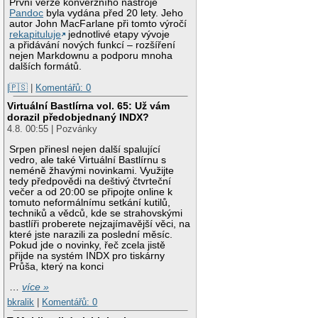
První verze konverzního nástroje
Pandoc
byla vydána před 20 lety. Jeho
autor John MacFarlane při tomto výročí
rekapituluje
jednotlivé etapy vývoje
a přidávání nových funkcí – rozšíření
nejen Markdownu a podporu mnoha
dalších formátů.
|🇵🇸
|
Komentářů: 0
Virtuální Bastlírna vol. 65: Už vám
dorazil předobjednaný INDX?
4.8. 00:55 | Pozvánky
Srpen přinesl nejen další spalující
vedro, ale také Virtuální Bastlírnu s
neméně žhavými novinkami. Využijte
tedy předpovědi na deštivý čtvrteční
večer a od 20:00 se připojte online k
tomuto neformálnímu setkání kutilů,
techniků a vědců, kde se strahovskými
bastlíři proberete nejzajímavější věci, na
které jste narazili za poslední měsíc.
Pokud jde o novinky, řeč zcela jistě
přijde na systém INDX pro tiskárny
Průša, který na konci
…
více »
bkralik
|
Komentářů: 0