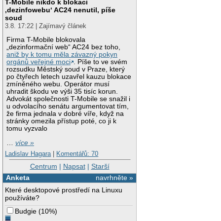
T-Mobile nikdo k blokaci
‚dezinfowebu‘ AC24 nenutil, píše
soud
3.8. 17:22 | Zajímavý článek
Firma T-Mobile blokovala
„dezinformační web“ AC24 bez toho,
aniž by k tomu měla závazný pokyn
orgánů veřejné moci
. Píše to ve svém
rozsudku Městský soud v Praze, který
po čtyřech letech uzavřel kauzu blokace
zmíněného webu. Operátor musí
uhradit škodu ve výši 35 tisíc korun.
Advokát společnosti T-Mobile se snažil i
u odvolacího senátu argumentovat tím,
že firma jednala v dobré víře, když na
stránky omezila přístup poté, co ji k
tomu vyzvalo
…
více »
Ladislav Hagara
|
Komentářů: 70
Centrum
|
Napsat
|
Starší
Anketa
navrhněte »
Které desktopové prostředí na Linuxu
používáte?
Budgie
(
10%
)