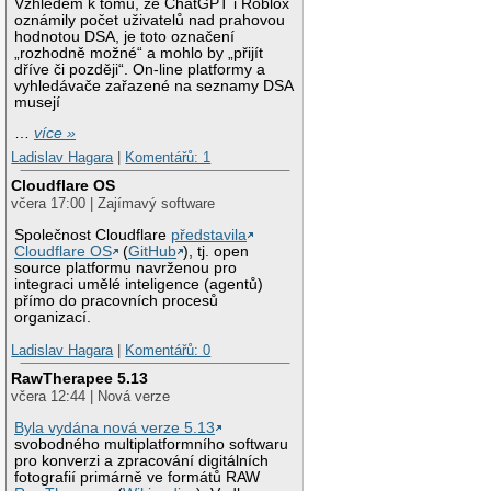
Vzhledem k tomu, že ChatGPT i Roblox
oznámily počet uživatelů nad prahovou
hodnotou DSA, je toto označení
„rozhodně možné“ a mohlo by „přijít
dříve či později“. On-line platformy a
vyhledávače zařazené na seznamy DSA
musejí
…
více »
Ladislav Hagara
|
Komentářů: 1
Cloudflare OS
včera 17:00 | Zajímavý software
Společnost Cloudflare
představila
Cloudflare OS
(
GitHub
), tj. open
source platformu navrženou pro
integraci umělé inteligence (agentů)
přímo do pracovních procesů
organizací.
Ladislav Hagara
|
Komentářů: 0
RawTherapee 5.13
včera 12:44 | Nová verze
Byla vydána nová verze 5.13
svobodného multiplatformního softwaru
pro konverzi a zpracování digitálních
fotografií primárně ve formátů RAW