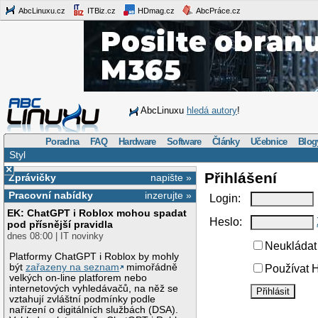
AbcLinuxu.cz
ITBiz.cz
HDmag.cz
AbcPráce.cz
AbcLinuxu
hledá autory
!
Poradna
FAQ
Hardware
Software
Články
Učebnice
Blog
Styl
×
Přihlášení
Zprávičky
napište »
Pracovní nabídky
inzerujte »
Login:
EK: ChatGPT i Roblox mohou spadat
Heslo:
pod přísnější pravidla
dnes 08:00 | IT novinky
Neukládat 
Platformy ChatGPT i Roblox by mohly
být
zařazeny na seznam
mimořádně
Používat H
velkých on-line platforem nebo
internetových vyhledávačů, na něž se
vztahují zvláštní podmínky podle
nařízení o digitálních službách (DSA).