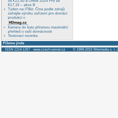
za €22,50 a Office 2024 Pro za
€17,15 – akce B
Týden na ITBiz: Čína podle zdrojů
zahájila výrobu zařízení pro domácí
produkci v
HDmag.cz
Kamery do bytu přinesou maximální
přehled o vaší domácnosti
Testovací novinka
Píšeme jinde
ISSN 1214-1267
www.czech-server.cz
© 1999-2015
Nitemedia s. r. 