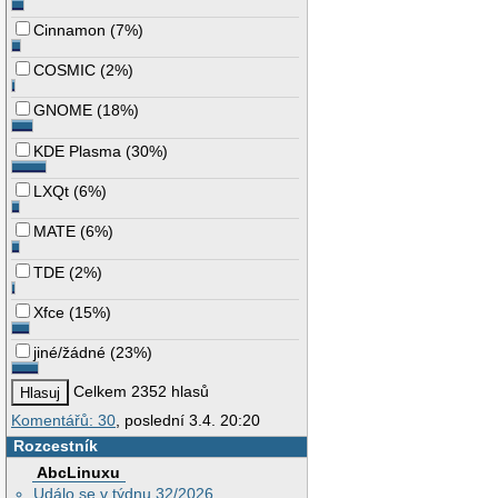
Cinnamon
(
7%
)
COSMIC
(
2%
)
GNOME
(
18%
)
KDE Plasma
(
30%
)
LXQt
(
6%
)
MATE
(
6%
)
TDE
(
2%
)
Xfce
(
15%
)
jiné/žádné
(
23%
)
Celkem 2352 hlasů
Komentářů: 30
, poslední 3.4. 20:20
Rozcestník
AbcLinuxu
Událo se v týdnu 32/2026