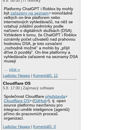
6.8. 08:00 | IT novinky
Platformy ChatGPT i Roblox by mohly
být
zařazeny na seznam
mimořádně
velkých on-line platforem nebo
internetových vyhledávačů, na něž se
vztahují zvláštní podmínky podle
nařízení o digitálních službách (DSA).
Vzhledem k tomu, že ChatGPT i Roblox
oznámily počet uživatelů nad prahovou
hodnotou DSA, je toto označení
„rozhodně možné“ a mohlo by „přijít
dříve či později“. On-line platformy a
vyhledávače zařazené na seznamy DSA
musejí
…
více »
Ladislav Hagara
|
Komentářů: 12
Cloudflare OS
5.8. 17:00 | Zajímavý software
Společnost Cloudflare
představila
Cloudflare OS
(
GitHub
), tj. open
source platformu navrženou pro
integraci umělé inteligence (agentů)
přímo do pracovních procesů
organizací.
Ladislav Hagara
|
Komentářů: 0