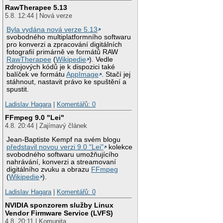
RawTherapee 5.13
5.8. 12:44 | Nová verze
Byla vydána nová verze 5.13
svobodného multiplatformního softwaru
pro konverzi a zpracování digitálních
fotografií primárně ve formátů RAW
RawTherapee
(
Wikipedie
). Vedle
zdrojových kódů je k dispozici také
balíček ve formátu
AppImage
. Stačí jej
stáhnout, nastavit právo ke spuštění a
spustit.
Ladislav Hagara
|
Komentářů: 0
FFmpeg 9.0 "Lei"
4.8. 20:44 | Zajímavý článek
Jean-Baptiste Kempf na svém blogu
představil novou verzi 9.0 "Lei"
kolekce
svobodného softwaru umožňujícího
nahrávání, konverzi a streamovaní
digitálního zvuku a obrazu
FFmpeg
(
Wikipedie
).
Ladislav Hagara
|
Komentářů: 0
NVIDIA sponzorem služby Linux
Vendor Firmware Service (LVFS)
4.8. 20:11 | Komunita