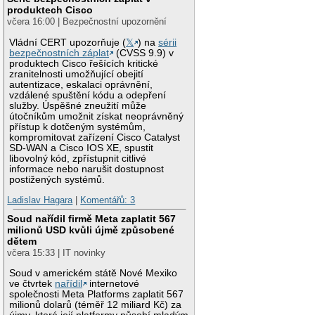
produktech Cisco
včera 16:00 | Bezpečnostní upozornění
Vládní CERT upozorňuje (
𝕏
) na
sérii
bezpečnostních záplat
(CVSS 9.9) v
produktech Cisco řešících kritické
zranitelnosti umožňující obejití
autentizace, eskalaci oprávnění,
vzdálené spuštění kódu a odepření
služby. Úspěšné zneužití může
útočníkům umožnit získat neoprávněný
přístup k dotčeným systémům,
kompromitovat zařízení Cisco Catalyst
SD-WAN a Cisco IOS XE, spustit
libovolný kód, zpřístupnit citlivé
informace nebo narušit dostupnost
postižených systémů.
Ladislav Hagara
|
Komentářů: 3
Soud nařídil firmě Meta zaplatit 567
milionů USD kvůli újmě způsobené
dětem
včera 15:33 | IT novinky
Soud v americkém státě Nové Mexiko
ve čtvrtek
nařídil
internetové
společnosti Meta Platforms zaplatit 567
milionů dolarů (téměř 12 miliard Kč) za