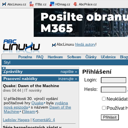
AbcLinuxu.cz
ITBiz.cz
HDmag.cz
AbcPráce.cz
AbcLinuxu
hledá autory
!
Poradna
FAQ
Hardware
Software
Články
Učebnice
Blog
Styl
×
Přihlášení
Zprávičky
napište »
Pracovní nabídky
inzerujte »
Login:
Quake: Dawn of the Machine
Heslo:
dnes 04:44 | IT novinky
U příležitosti 30. výročí vydání
Neukládat 
počítačové hry
Quake
byla
vydána
nová epizoda
s názvem
Dawn of the
Používat H
Machine
(
Steam
).
Ladislav Hagara
|
Komentářů: 4
Série bezpečnostních záplat v