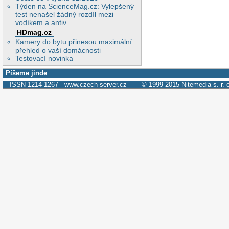
Týden na ScienceMag.cz: Vylepšený
test nenašel žádný rozdíl mezi
vodíkem a antiv
HDmag.cz
Kamery do bytu přinesou maximální
přehled o vaší domácnosti
Testovací novinka
Píšeme jinde
ISSN 1214-1267
www.czech-server.cz
© 1999-2015
Nitemedia s. r. 