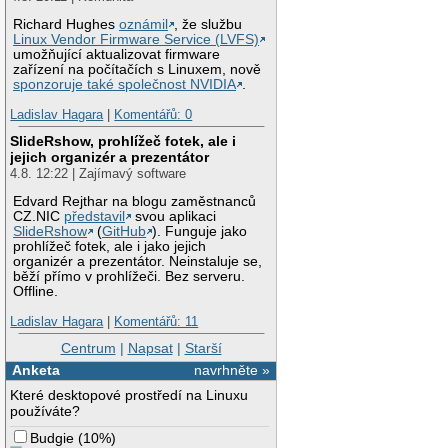
Richard Hughes
oznámil
, že službu
Linux Vendor Firmware Service (LVFS)
umožňující aktualizovat firmware
zařízení na počítačích s Linuxem, nově
sponzoruje také společnost NVIDIA
.
Ladislav Hagara
|
Komentářů: 0
SlideRshow, prohlížeč fotek, ale i
jejich organizér a prezentátor
4.8. 12:22 | Zajímavý software
Edvard Rejthar na blogu zaměstnanců
CZ.NIC
představil
svou aplikaci
SlideRshow
(
GitHub
). Funguje jako
prohlížeč fotek, ale i jako jejich
organizér a prezentátor. Neinstaluje se,
běží přímo v prohlížeči. Bez serveru.
Offline.
Ladislav Hagara
|
Komentářů: 11
Centrum
|
Napsat
|
Starší
Anketa
navrhněte »
Které desktopové prostředí na Linuxu
používáte?
Budgie
(
10%
)