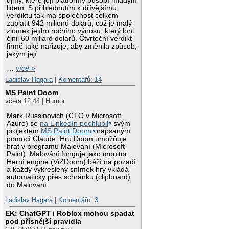
újmy, které její platformy působí mladým
lidem. S přihlédnutím k dřívějšímu
verdiktu tak má společnost celkem
zaplatit 942 milionů dolarů, což je malý
zlomek jejího ročního výnosu, který loni
činil 60 miliard dolarů. Čtvrteční verdikt
firmě také nařizuje, aby změnila způsob,
jakým její
…
více »
Ladislav Hagara
|
Komentářů: 14
MS Paint Doom
včera 12:44 | Humor
Mark Russinovich (CTO v Microsoft
Azure) se
na LinkedIn pochlubil
svým
projektem
MS Paint Doom
napsaným
pomocí Claude. Hru Doom umožňuje
hrát v programu Malování (Microsoft
Paint). Malování funguje jako monitor.
Herní engine (ViZDoom) běží na pozadí
a každý vykreslený snímek hry vkládá
automaticky přes schránku (clipboard)
do Malování.
Ladislav Hagara
|
Komentářů: 3
EK: ChatGPT i Roblox mohou spadat
pod přísnější pravidla