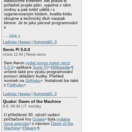
odbouchne Enterem. Ale pokud si
pořádně projde plán, vyjedná v něm
změny a pak totéž udělá i s
vygenerovaným kódem, kvalita kódu
stoupne a technický dluh naopak
klesne. Je to jako párové programování
s
…
více »
Ladislav Hagara
|
Komentářů: 0
Sonic Pi 5.0.0
včera 12:44 | Nová verze
Sam Aaron
vydal novou major verzi
5.0.0
aplikace
Sonic Pi
(
Wikipedie
)
určené také pro výuku programování
pomocí skládání hudby. Přehled
novinek na
GitHubu
. Instalovat lze také
z
Flathubu
.
Ladislav Hagara
|
Komentářů: 0
Quake: Dawn of the Machine
8.8. 04:44 | IT novinky
U příležitosti 30. výročí vydání
počítačové hry
Quake
byla
vydána
nová epizoda
s názvem
Dawn of the
Machine
(
Steam
).