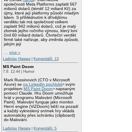
společnosti Meta Platforms zaplatit 567
milionů dolarů (téměř 12 miliard Kč) za
újmy, které její platformy působí mladým
lidem. S přihlédnutím k dřívějšímu
verdiktu tak má společnost celkem
zaplatit 942 milionů dolarů, což je malý
zlomek jejího ročního výnosu, který loni
činil 60 miliard dolarů. Čtvrteční verdikt
firmě také nařizuje, aby změnila způsob,
jakým její
…
více »
Ladislav Hagara
|
Komentářů: 13
MS Paint Doom
7.8. 12:44 | Humor
Mark Russinovich (CTO v Microsoft
Azure) se
na LinkedIn pochlubil
svým
projektem
MS Paint Doom
napsaným
pomocí Claude. Hru Doom umožňuje
hrát v programu Malování (Microsoft
Paint). Malování funguje jako monitor.
Herní engine (ViZDoom) běží na pozadí
a každý vykreslený snímek hry vkládá
automaticky přes schránku (clipboard)
do Malování.
Ladislav Hagara
|
Komentářů: 5