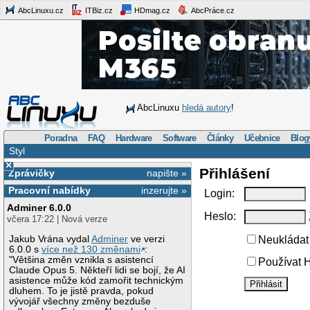
AbcLinuxu.cz
ITBiz.cz
HDmag.cz
AbcPráce.cz
AbcLinuxu
hledá autory
!
Poradna
FAQ
Hardware
Software
Články
Učebnice
Blog
Styl
×
Přihlášení
Zprávičky
napište »
Pracovní nabídky
inzerujte »
Login:
Adminer 6.0.0
Heslo:
včera 17:22 | Nová verze
Jakub Vrána vydal
Adminer
ve verzi
Neukládat 
6.0.0 s
více než 130 změnami
:
"Většina změn vznikla s asistencí
Používat H
Claude Opus 5. Někteří lidi se bojí, že AI
asistence může kód zamořit technickým
dluhem. To je jistě pravda, pokud
vývojář všechny změny bezduše