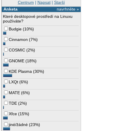
Centrum
|
Napsat
|
Starší
Anketa
navrhněte »
Které desktopové prostředí na Linuxu
používáte?
Budgie
(
10%
)
Cinnamon
(
7%
)
COSMIC
(
2%
)
GNOME
(
18%
)
KDE Plasma
(
30%
)
LXQt
(
6%
)
MATE
(
6%
)
TDE
(
2%
)
Xfce
(
15%
)
jiné/žádné
(
23%
)