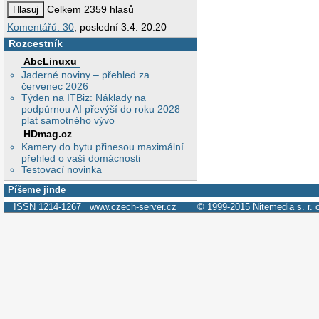
Celkem 2359 hlasů
Komentářů: 30
, poslední 3.4. 20:20
Rozcestník
AbcLinuxu
Jaderné noviny – přehled za
červenec 2026
Týden na ITBiz: Náklady na
podpůrnou AI převýší do roku 2028
plat samotného vývo
HDmag.cz
Kamery do bytu přinesou maximální
přehled o vaší domácnosti
Testovací novinka
Píšeme jinde
ISSN 1214-1267
www.czech-server.cz
© 1999-2015
Nitemedia s. r. 