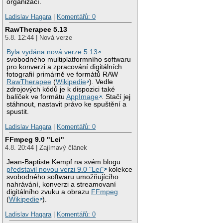
organizací.
Ladislav Hagara
|
Komentářů: 0
RawTherapee 5.13
5.8. 12:44 | Nová verze
Byla vydána nová verze 5.13
svobodného multiplatformního softwaru
pro konverzi a zpracování digitálních
fotografií primárně ve formátů RAW
RawTherapee
(
Wikipedie
). Vedle
zdrojových kódů je k dispozici také
balíček ve formátu
AppImage
. Stačí jej
stáhnout, nastavit právo ke spuštění a
spustit.
Ladislav Hagara
|
Komentářů: 0
FFmpeg 9.0 "Lei"
4.8. 20:44 | Zajímavý článek
Jean-Baptiste Kempf na svém blogu
představil novou verzi 9.0 "Lei"
kolekce
svobodného softwaru umožňujícího
nahrávání, konverzi a streamovaní
digitálního zvuku a obrazu
FFmpeg
(
Wikipedie
).
Ladislav Hagara
|
Komentářů: 0