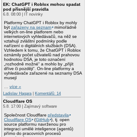
EK: ChatGPT i Roblox mohou spadat
pod přísnější pravidla
6.8. 08:00 | IT novinky
Platformy ChatGPT i Roblox by mohly
být
zařazeny na seznam
mimořádně
velkých on-line platforem nebo
internetových vyhledávačů, na něž se
vztahují zvláštní podmínky podle
nařízení o digitálních službách (DSA).
Vzhledem k tomu, že ChatGPT i Roblox
oznámily počet uživatelů nad prahovou
hodnotou DSA, je toto označení
„rozhodně možné“ a mohlo by „přijít
dříve či později“. On-line platformy a
vyhledávače zařazené na seznamy DSA
musejí
…
více »
Ladislav Hagara
|
Komentářů: 14
Cloudflare OS
5.8. 17:00 | Zajímavý software
Společnost Cloudflare
představila
Cloudflare OS
(
GitHub
), tj. open
source platformu navrženou pro
integraci umělé inteligence (agentů)
přímo do pracovních procesů