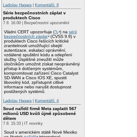
Ladislav Hagara
|
Komentářů: 8
Série bezpečnostních záplat v
produktech Cisco
7.8. 16:00 | Bezpečnostní upozornění
Vládní CERT upozorňuje (
𝕏
) na
sérii
bezpečnostních záplat
(CVSS 9.9) v
produktech Cisco řešících kritické
zranitelnosti umožňující obejití
autentizace, eskalaci oprávnění,
vzdálené spuštění kódu a odepření
služby. Úspěšné zneužití může
útočníkům umožnit získat neoprávněný
přístup k dotčeným systémům,
kompromitovat zařízení Cisco Catalyst
SD-WAN a Cisco IOS XE, spustit
libovolný kód, zpřístupnit citlivé
informace nebo narušit dostupnost
postižených systémů.
Ladislav Hagara
|
Komentářů: 4
Soud nařídil firmě Meta zaplatit 567
milionů USD kvůli újmě způsobené
dětem
7.8. 15:33 | IT novinky
Soud v americkém státě Nové Mexiko
ve čtvrtek
nařídil
internetové