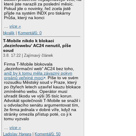
které jste narazili za poslední měsíc.
Pokud jde o novinky, řeč zcela jistě
přijde na systém INDX pro tiskárny
Průša, který na konci
…
více »
bkralik
|
Komentářů: 0
T-Mobile nikdo k blokaci
‚dezinfowebu‘ AC24 nenutil, píše
soud
3.8. 17:22 | Zajímavý článek
Firma T-Mobile blokovala
„dezinformační web“ AC24 bez toho,
aniž by k tomu měla závazný pokyn
orgánů veřejné moci
. Píše to ve svém
rozsudku Městský soud v Praze, který
po čtyřech letech uzavřel kauzu blokace
zmíněného webu. Operátor musí
uhradit škodu ve výši 35 tisíc korun.
Advokát společnosti T-Mobile se snažil i
u odvolacího senátu argumentovat tím,
že firma jednala v dobré víře, když na
stránky omezila přístup poté, co ji k
tomu vyzvalo
…
více »
Ladislav Hagara
|
Komentářů: 50