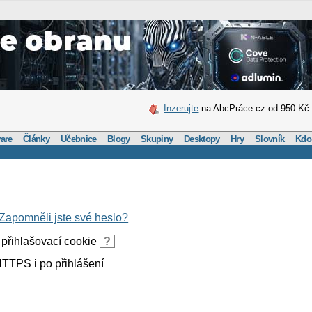
Inzerujte
na AbcPráce.cz od 950 Kč
are
Články
Učebnice
Blogy
Skupiny
Desktopy
Hry
Slovník
Kdo
Zapomněli jste své heslo?
přihlašovací cookie
?
TTPS i po přihlášení