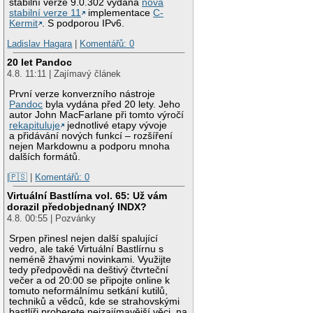
stabilní verze 9.0.302 vydána
nová
stabilní verze 11
implementace
C-
Kermit
. S podporou IPv6.
Ladislav Hagara
|
Komentářů: 0
20 let Pandoc
4.8. 11:11 | Zajímavý článek
První verze konverzního nástroje
Pandoc
byla vydána před 20 lety. Jeho
autor John MacFarlane při tomto výročí
rekapituluje
jednotlivé etapy vývoje
a přidávání nových funkcí – rozšíření
nejen Markdownu a podporu mnoha
dalších formátů.
|🇵🇸
|
Komentářů: 0
Virtuální Bastlírna vol. 65: Už vám
dorazil předobjednaný INDX?
4.8. 00:55 | Pozvánky
Srpen přinesl nejen další spalující
vedro, ale také Virtuální Bastlírnu s
neméně žhavými novinkami. Využijte
tedy předpovědi na deštivý čtvrteční
večer a od 20:00 se připojte online k
tomuto neformálnímu setkání kutilů,
techniků a vědců, kde se strahovskými
bastlíři proberete nejzajímavější věci, na