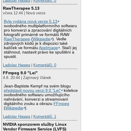
Ladislav Hagara
|
Komentářů: 0
RawTherapee 5.13
včera 12:44 | Nová verze
Byla vydána nová verze 5.13
svobodného multiplatformního softwaru
pro konverzi a zpracování digitálních
fotografií primárně ve formátů RAW
RawTherapee
(
Wikipedie
). Vedle
zdrojových kódů je k dispozici také
balíček ve formátu
AppImage
. Stačí jej
stáhnout, nastavit právo ke spuštění a
spustit.
Ladislav Hagara
|
Komentářů: 0
FFmpeg 9.0 "Lei"
4.8. 20:44 | Zajímavý článek
Jean-Baptiste Kempf na svém blogu
představil novou verzi 9.0 "Lei"
kolekce
svobodného softwaru umožňujícího
nahrávání, konverzi a streamovaní
digitálního zvuku a obrazu
FFmpeg
(
Wikipedie
).
Ladislav Hagara
|
Komentářů: 1
NVIDIA sponzorem služby Linux
Vendor Firmware Service (LVFS)