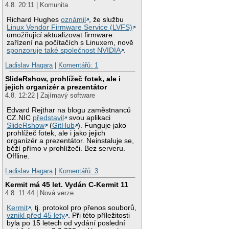
4.8. 20:11 | Komunita
Richard Hughes
oznámil
, že službu
Linux Vendor Firmware Service (LVFS)
umožňující aktualizovat firmware
zařízení na počítačích s Linuxem, nově
sponzoruje také společnost NVIDIA
.
Ladislav Hagara
|
Komentářů: 1
SlideRshow, prohlížeč fotek, ale i
jejich organizér a prezentátor
4.8. 12:22 | Zajímavý software
Edvard Rejthar na blogu zaměstnanců
CZ.NIC
představil
svou aplikaci
SlideRshow
(
GitHub
). Funguje jako
prohlížeč fotek, ale i jako jejich
organizér a prezentátor. Neinstaluje se,
běží přímo v prohlížeči. Bez serveru.
Offline.
Ladislav Hagara
|
Komentářů: 3
Kermit má 45 let. Vydán C-Kermit 11
4.8. 11:44 | Nová verze
Kermit
, tj. protokol pro přenos souborů,
vznikl před 45 lety
. Při této příležitosti
byla po 15 letech od vydání poslední