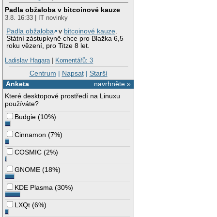
Padla obžaloba v bitcoinové kauze
3.8. 16:33 | IT novinky
Padla obžaloba
v
bitcoinové kauze
.
Státní zástupkyně chce pro Blažka 6,5
roku vězení, pro Titze 8 let.
Ladislav Hagara
|
Komentářů: 3
Centrum
|
Napsat
|
Starší
Anketa
navrhněte »
Které desktopové prostředí na Linuxu
používáte?
Budgie
(
10%
)
Cinnamon
(
7%
)
COSMIC
(
2%
)
GNOME
(
18%
)
KDE Plasma
(
30%
)
LXQt
(
6%
)