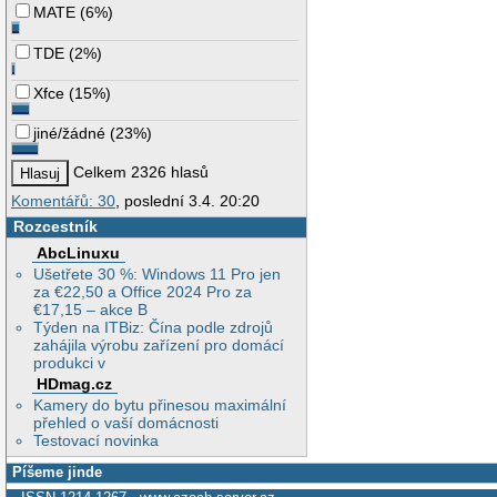
MATE
(
6%
)
TDE
(
2%
)
Xfce
(
15%
)
jiné/žádné
(
23%
)
Celkem 2326 hlasů
Komentářů: 30
, poslední 3.4. 20:20
Rozcestník
AbcLinuxu
Ušetřete 30 %: Windows 11 Pro jen
za €22,50 a Office 2024 Pro za
€17,15 – akce B
Týden na ITBiz: Čína podle zdrojů
zahájila výrobu zařízení pro domácí
produkci v
HDmag.cz
Kamery do bytu přinesou maximální
přehled o vaší domácnosti
Testovací novinka
Píšeme jinde