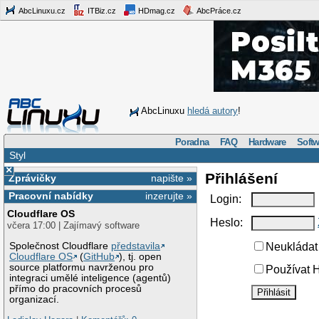
AbcLinuxu.cz
ITBiz.cz
HDmag.cz
AbcPráce.cz
AbcLinuxu
hledá autory
!
Poradna
FAQ
Hardware
Softw
Styl
×
Přihlášení
Zprávičky
napište »
Pracovní nabídky
inzerujte »
Login:
Cloudflare OS
Heslo:
včera 17:00 | Zajímavý software
Společnost Cloudflare
představila
Neukládat 
Cloudflare OS
(
GitHub
), tj. open
source platformu navrženou pro
Používat H
integraci umělé inteligence (agentů)
přímo do pracovních procesů
organizací.