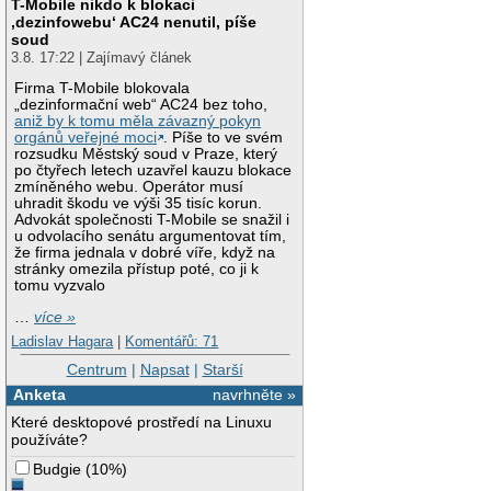
T-Mobile nikdo k blokaci
‚dezinfowebu‘ AC24 nenutil, píše
soud
3.8. 17:22 | Zajímavý článek
Firma T-Mobile blokovala
„dezinformační web“ AC24 bez toho,
aniž by k tomu měla závazný pokyn
orgánů veřejné moci
. Píše to ve svém
rozsudku Městský soud v Praze, který
po čtyřech letech uzavřel kauzu blokace
zmíněného webu. Operátor musí
uhradit škodu ve výši 35 tisíc korun.
Advokát společnosti T-Mobile se snažil i
u odvolacího senátu argumentovat tím,
že firma jednala v dobré víře, když na
stránky omezila přístup poté, co ji k
tomu vyzvalo
…
více »
Ladislav Hagara
|
Komentářů: 71
Centrum
|
Napsat
|
Starší
Anketa
navrhněte »
Které desktopové prostředí na Linuxu
používáte?
Budgie
(
10%
)