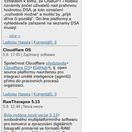
Vzhledem k tomu, že ChatGPT i Roblox
oznámily počet uživatelů nad prahovou
hodnotou DSA, je toto označení
„rozhodně možné“ a mohlo by „přijít
dříve či později“. On-line platformy a
vyhledávače zařazené na seznamy DSA
musejí
…
více »
Ladislav Hagara
|
Komentářů: 6
Cloudflare OS
5.8. 17:00 | Zajímavý software
Společnost Cloudflare
představila
Cloudflare OS
(
GitHub
), tj. open
source platformu navrženou pro
integraci umělé inteligence (agentů)
přímo do pracovních procesů
organizací.
Ladislav Hagara
|
Komentářů: 0
RawTherapee 5.13
5.8. 12:44 | Nová verze
Byla vydána nová verze 5.13
svobodného multiplatformního softwaru
pro konverzi a zpracování digitálních
fotografií primárně ve formátů RAW