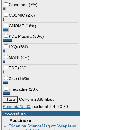
Cinnamon
(
7%
)
COSMIC
(
2%
)
GNOME
(
18%
)
KDE Plasma
(
30%
)
LXQt
(
6%
)
MATE
(
6%
)
TDE
(
2%
)
Xfce
(
15%
)
jiné/žádné
(
23%
)
Celkem 2335 hlasů
Komentářů: 30
, poslední 3.4. 20:20
Rozcestník
AbcLinuxu
Týden na ScienceMag.cz: Vylepšený