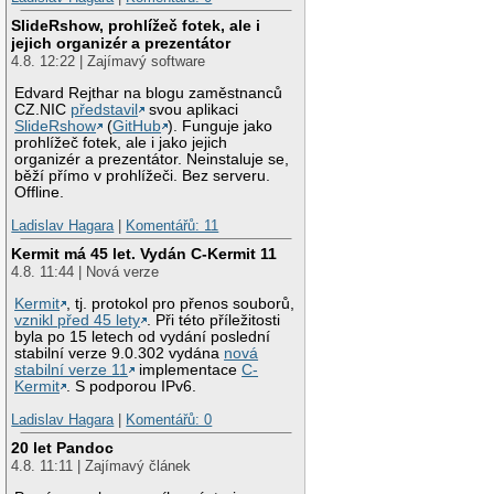
SlideRshow, prohlížeč fotek, ale i
jejich organizér a prezentátor
4.8. 12:22 | Zajímavý software
Edvard Rejthar na blogu zaměstnanců
CZ.NIC
představil
svou aplikaci
SlideRshow
(
GitHub
). Funguje jako
prohlížeč fotek, ale i jako jejich
organizér a prezentátor. Neinstaluje se,
běží přímo v prohlížeči. Bez serveru.
Offline.
Ladislav Hagara
|
Komentářů: 11
Kermit má 45 let. Vydán C-Kermit 11
4.8. 11:44 | Nová verze
Kermit
, tj. protokol pro přenos souborů,
vznikl před 45 lety
. Při této příležitosti
byla po 15 letech od vydání poslední
stabilní verze 9.0.302 vydána
nová
stabilní verze 11
implementace
C-
Kermit
. S podporou IPv6.
Ladislav Hagara
|
Komentářů: 0
20 let Pandoc
4.8. 11:11 | Zajímavý článek