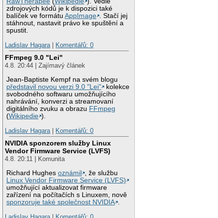
RawTherapee
(
Wikipedie
). Vedle
zdrojových kódů je k dispozici také
balíček ve formátu
AppImage
. Stačí jej
stáhnout, nastavit právo ke spuštění a
spustit.
Ladislav Hagara
|
Komentářů: 0
FFmpeg 9.0 "Lei"
4.8. 20:44 | Zajímavý článek
Jean-Baptiste Kempf na svém blogu
představil novou verzi 9.0 "Lei"
kolekce
svobodného softwaru umožňujícího
nahrávání, konverzi a streamovaní
digitálního zvuku a obrazu
FFmpeg
(
Wikipedie
).
Ladislav Hagara
|
Komentářů: 0
NVIDIA sponzorem služby Linux
Vendor Firmware Service (LVFS)
4.8. 20:11 | Komunita
Richard Hughes
oznámil
, že službu
Linux Vendor Firmware Service (LVFS)
umožňující aktualizovat firmware
zařízení na počítačích s Linuxem, nově
sponzoruje také společnost NVIDIA
.
Ladislav Hagara
|
Komentářů: 0