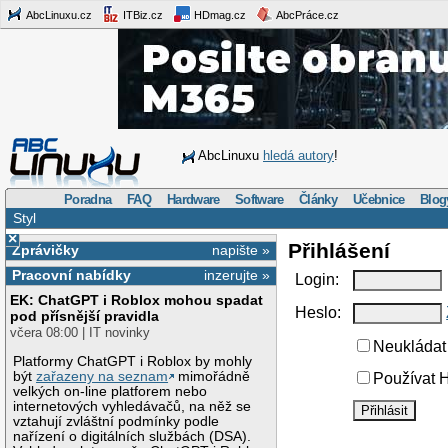
AbcLinuxu.cz
ITBiz.cz
HDmag.cz
AbcPráce.cz
AbcLinuxu
hledá autory
!
Poradna
FAQ
Hardware
Software
Články
Učebnice
Blog
Styl
×
Přihlášení
Zprávičky
napište »
Pracovní nabídky
inzerujte »
Login:
EK: ChatGPT i Roblox mohou spadat
Heslo:
pod přísnější pravidla
včera 08:00 | IT novinky
Neukládat 
Platformy ChatGPT i Roblox by mohly
být
zařazeny na seznam
mimořádně
Používat H
velkých on-line platforem nebo
internetových vyhledávačů, na něž se
vztahují zvláštní podmínky podle
nařízení o digitálních službách (DSA).