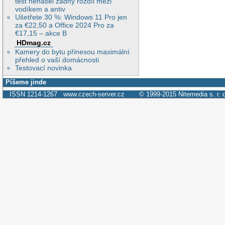
test nenašel žádný rozdíl mezi
vodíkem a antiv
Ušetřete 30 %: Windows 11 Pro jen
za €22,50 a Office 2024 Pro za
€17,15 – akce B
HDmag.cz
Kamery do bytu přinesou maximální
přehled o vaší domácnosti
Testovací novinka
Píšeme jinde
ISSN 1214-1267
www.czech-server.cz
© 1999-2015
Nitemedia s. r. 