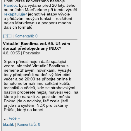
První verze konverzního nástroje
Pandoc
byla vydána před 20 lety. Jeho
autor John MacFarlane při tomto výročí
rekapituluje
jednotlivé etapy vývoje
a přidávání nových funkcí – rozšíření
nejen Markdownu a podporu mnoha
dalších formátů.
|🇵🇸
|
Komentářů: 0
Virtuální Bastlírna vol. 65: Už vám
dorazil předobjednaný INDX?
4.8. 00:55 | Pozvánky
Srpen přinesl nejen další spalující
vedro, ale také Virtuální Bastlírnu s
neméně žhavými novinkami. Využijte
tedy předpovědi na deštivý čtvrteční
večer a od 20:00 se připojte online k
tomuto neformálnímu setkání kutilů,
techniků a vědců, kde se strahovskými
bastlíři proberete nejzajímavější věci, na
které jste narazili za poslední měsíc.
Pokud jde o novinky, řeč zcela jistě
přijde na systém INDX pro tiskárny
Průša, který na konci
…
více »
bkralik
|
Komentářů: 0