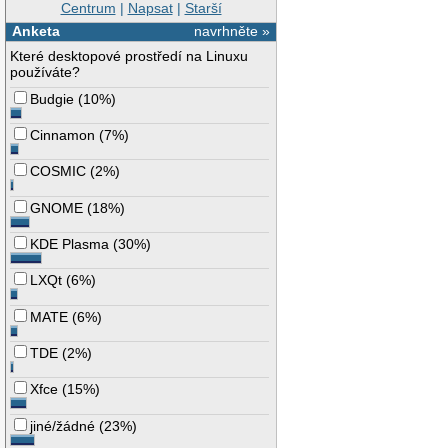
Centrum
|
Napsat
|
Starší
Anketa
navrhněte »
Které desktopové prostředí na Linuxu
používáte?
Budgie
(
10%
)
Cinnamon
(
7%
)
COSMIC
(
2%
)
GNOME
(
18%
)
KDE Plasma
(
30%
)
LXQt
(
6%
)
MATE
(
6%
)
TDE
(
2%
)
Xfce
(
15%
)
jiné/žádné
(
23%
)