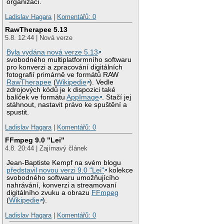
organizací.
Ladislav Hagara
|
Komentářů: 0
RawTherapee 5.13
5.8. 12:44 | Nová verze
Byla vydána nová verze 5.13
svobodného multiplatformního softwaru
pro konverzi a zpracování digitálních
fotografií primárně ve formátů RAW
RawTherapee
(
Wikipedie
). Vedle
zdrojových kódů je k dispozici také
balíček ve formátu
AppImage
. Stačí jej
stáhnout, nastavit právo ke spuštění a
spustit.
Ladislav Hagara
|
Komentářů: 0
FFmpeg 9.0 "Lei"
4.8. 20:44 | Zajímavý článek
Jean-Baptiste Kempf na svém blogu
představil novou verzi 9.0 "Lei"
kolekce
svobodného softwaru umožňujícího
nahrávání, konverzi a streamovaní
digitálního zvuku a obrazu
FFmpeg
(
Wikipedie
).
Ladislav Hagara
|
Komentářů: 0