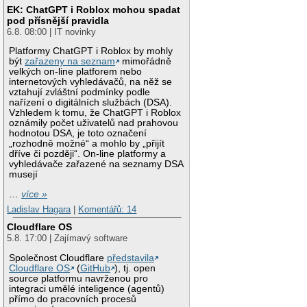
EK: ChatGPT i Roblox mohou spadat
pod přísnější pravidla
6.8. 08:00 | IT novinky
Platformy ChatGPT i Roblox by mohly
být
zařazeny na seznam
mimořádně
velkých on-line platforem nebo
internetových vyhledávačů, na něž se
vztahují zvláštní podmínky podle
nařízení o digitálních službách (DSA).
Vzhledem k tomu, že ChatGPT i Roblox
oznámily počet uživatelů nad prahovou
hodnotou DSA, je toto označení
„rozhodně možné“ a mohlo by „přijít
dříve či později“. On-line platformy a
vyhledávače zařazené na seznamy DSA
musejí
…
více »
Ladislav Hagara
|
Komentářů: 14
Cloudflare OS
5.8. 17:00 | Zajímavý software
Společnost Cloudflare
představila
Cloudflare OS
(
GitHub
), tj. open
source platformu navrženou pro
integraci umělé inteligence (agentů)
přímo do pracovních procesů