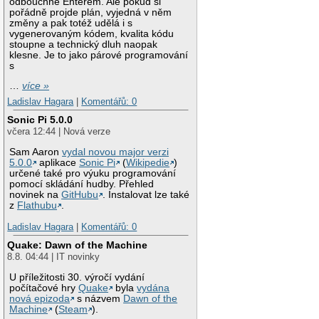
odbouchne Enterem. Ale pokud si
pořádně projde plán, vyjedná v něm
změny a pak totéž udělá i s
vygenerovaným kódem, kvalita kódu
stoupne a technický dluh naopak
klesne. Je to jako párové programování
s
…
více »
Ladislav Hagara
|
Komentářů: 0
Sonic Pi 5.0.0
včera 12:44 | Nová verze
Sam Aaron
vydal novou major verzi
5.0.0
aplikace
Sonic Pi
(
Wikipedie
)
určené také pro výuku programování
pomocí skládání hudby. Přehled
novinek na
GitHubu
. Instalovat lze také
z
Flathubu
.
Ladislav Hagara
|
Komentářů: 0
Quake: Dawn of the Machine
8.8. 04:44 | IT novinky
U příležitosti 30. výročí vydání
počítačové hry
Quake
byla
vydána
nová epizoda
s názvem
Dawn of the
Machine
(
Steam
).