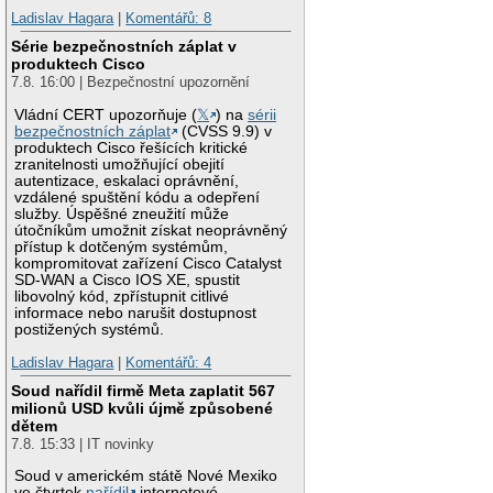
Ladislav Hagara
|
Komentářů: 8
Série bezpečnostních záplat v
produktech Cisco
7.8. 16:00 | Bezpečnostní upozornění
Vládní CERT upozorňuje (
𝕏
) na
sérii
bezpečnostních záplat
(CVSS 9.9) v
produktech Cisco řešících kritické
zranitelnosti umožňující obejití
autentizace, eskalaci oprávnění,
vzdálené spuštění kódu a odepření
služby. Úspěšné zneužití může
útočníkům umožnit získat neoprávněný
přístup k dotčeným systémům,
kompromitovat zařízení Cisco Catalyst
SD-WAN a Cisco IOS XE, spustit
libovolný kód, zpřístupnit citlivé
informace nebo narušit dostupnost
postižených systémů.
Ladislav Hagara
|
Komentářů: 4
Soud nařídil firmě Meta zaplatit 567
milionů USD kvůli újmě způsobené
dětem
7.8. 15:33 | IT novinky
Soud v americkém státě Nové Mexiko
ve čtvrtek
nařídil
internetové