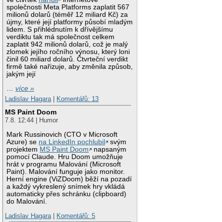
společnosti Meta Platforms zaplatit 567
milionů dolarů (téměř 12 miliard Kč) za
újmy, které její platformy působí mladým
lidem. S přihlédnutím k dřívějšímu
verdiktu tak má společnost celkem
zaplatit 942 milionů dolarů, což je malý
zlomek jejího ročního výnosu, který loni
činil 60 miliard dolarů. Čtvrteční verdikt
firmě také nařizuje, aby změnila způsob,
jakým její
…
více »
Ladislav Hagara
|
Komentářů: 13
MS Paint Doom
7.8. 12:44 | Humor
Mark Russinovich (CTO v Microsoft
Azure) se
na LinkedIn pochlubil
svým
projektem
MS Paint Doom
napsaným
pomocí Claude. Hru Doom umožňuje
hrát v programu Malování (Microsoft
Paint). Malování funguje jako monitor.
Herní engine (ViZDoom) běží na pozadí
a každý vykreslený snímek hry vkládá
automaticky přes schránku (clipboard)
do Malování.
Ladislav Hagara
|
Komentářů: 5