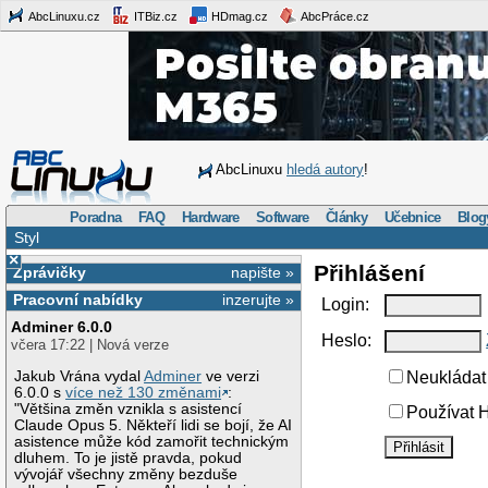
AbcLinuxu.cz
ITBiz.cz
HDmag.cz
AbcPráce.cz
AbcLinuxu
hledá autory
!
Poradna
FAQ
Hardware
Software
Články
Učebnice
Blog
Styl
×
Přihlášení
Zprávičky
napište »
Pracovní nabídky
inzerujte »
Login:
Adminer 6.0.0
Heslo:
včera 17:22 | Nová verze
Jakub Vrána vydal
Adminer
ve verzi
Neukládat 
6.0.0 s
více než 130 změnami
:
"Většina změn vznikla s asistencí
Používat H
Claude Opus 5. Někteří lidi se bojí, že AI
asistence může kód zamořit technickým
dluhem. To je jistě pravda, pokud
vývojář všechny změny bezduše