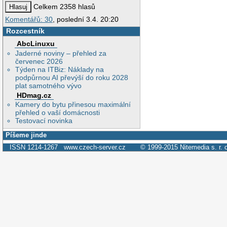
Celkem 2358 hlasů
Komentářů: 30
, poslední 3.4. 20:20
Rozcestník
AbcLinuxu
Jaderné noviny – přehled za
červenec 2026
Týden na ITBiz: Náklady na
podpůrnou AI převýší do roku 2028
plat samotného vývo
HDmag.cz
Kamery do bytu přinesou maximální
přehled o vaší domácnosti
Testovací novinka
Píšeme jinde
ISSN 1214-1267
www.czech-server.cz
© 1999-2015
Nitemedia s. r. 